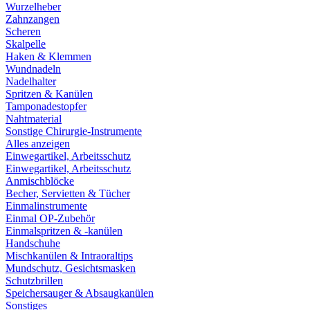
Wurzelheber
Zahnzangen
Scheren
Skalpelle
Haken & Klemmen
Wundnadeln
Nadelhalter
Spritzen & Kanülen
Tamponadestopfer
Nahtmaterial
Sonstige Chirurgie-Instrumente
Alles anzeigen
Einwegartikel, Arbeitsschutz
Einwegartikel, Arbeitsschutz
Anmischblöcke
Becher, Servietten & Tücher
Einmalinstrumente
Einmal OP-Zubehör
Einmalspritzen & -kanülen
Handschuhe
Mischkanülen & Intraoraltips
Mundschutz, Gesichtsmasken
Schutzbrillen
Speichersauger & Absaugkanülen
Sonstiges