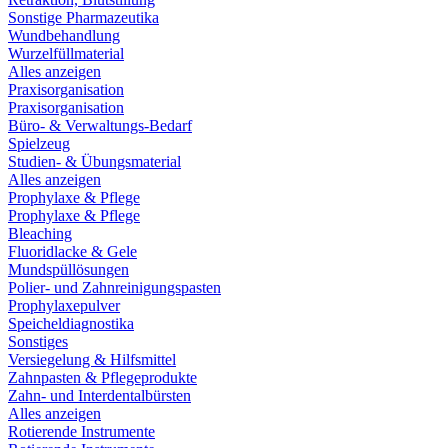
Sonstige Pharmazeutika
Wundbehandlung
Wurzelfüllmaterial
Alles anzeigen
Praxisorganisation
Praxisorganisation
Büro- & Verwaltungs-Bedarf
Spielzeug
Studien- & Übungsmaterial
Alles anzeigen
Prophylaxe & Pflege
Prophylaxe & Pflege
Bleaching
Fluoridlacke & Gele
Mundspüllösungen
Polier- und Zahnreinigungspasten
Prophylaxepulver
Speicheldiagnostika
Sonstiges
Versiegelung & Hilfsmittel
Zahnpasten & Pflegeprodukte
Zahn- und Interdentalbürsten
Alles anzeigen
Rotierende Instrumente