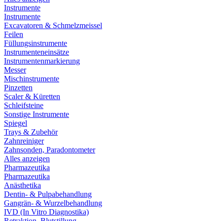
Instrumente
Instrumente
Excavatoren & Schmelzmeissel
Feilen
Füllungsinstrumente
Instrumenteneinsätze
Instrumentenmarkierung
Messer
Mischinstrumente
Pinzetten
Scaler & Küretten
Schleifsteine
Sonstige Instrumente
Spiegel
Trays & Zubehör
Zahnreiniger
Zahnsonden, Paradontometer
Alles anzeigen
Pharmazeutika
Pharmazeutika
Anästhetika
Dentin- & Pulpabehandlung
Gangrän- & Wurzelbehandlung
IVD (In Vitro Diagnostika)
Retraktion, Blutstillung