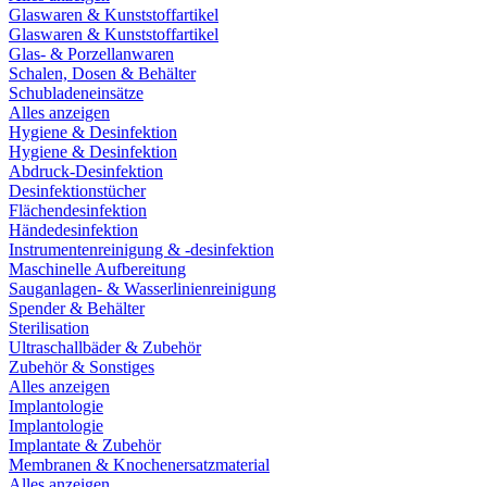
Glaswaren & Kunststoffartikel
Glaswaren & Kunststoffartikel
Glas- & Porzellanwaren
Schalen, Dosen & Behälter
Schubladeneinsätze
Alles anzeigen
Hygiene & Desinfektion
Hygiene & Desinfektion
Abdruck-Desinfektion
Desinfektionstücher
Flächendesinfektion
Händedesinfektion
Instrumentenreinigung & -desinfektion
Maschinelle Aufbereitung
Sauganlagen- & Wasserlinienreinigung
Spender & Behälter
Sterilisation
Ultraschallbäder & Zubehör
Zubehör & Sonstiges
Alles anzeigen
Implantologie
Implantologie
Implantate & Zubehör
Membranen & Knochenersatzmaterial
Alles anzeigen