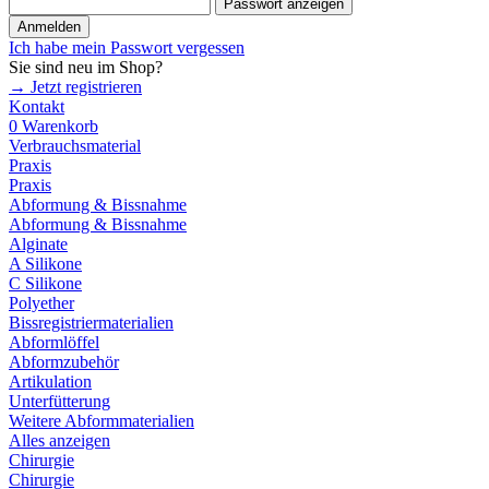
Passwort anzeigen
Anmelden
Ich habe mein Passwort vergessen
Sie sind neu im Shop?
→ Jetzt registrieren
Kontakt
0
Warenkorb
Verbrauchsmaterial
Praxis
Praxis
Abformung & Bissnahme
Abformung & Bissnahme
Alginate
A Silikone
C Silikone
Polyether
Bissregistriermaterialien
Abformlöffel
Abformzubehör
Artikulation
Unterfütterung
Weitere Abformmaterialien
Alles anzeigen
Chirurgie
Chirurgie