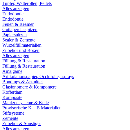
Tupfer, Watterollen, Pellets
Alles anzeigen
Endodontie
Endodontie
Feilen & Reamer
Guttaperchaspitzen
Papierspitzen
Sealer & Zemente
Wurzelfüllmaterialien
Zubehör und Boxen
Alles anzeigen
Füllung & Restauration
Füllung & Restauration
Amalgame
Artikulationspapier, Occlufolie, -sprays
Bondings & Ätzmittel
Glasionomere & Kompomere
Kofferdam
Komposite
Matrizensysteme & Keile
Provisorische K + B Materialien
Stiftsysteme
Zemente
Zubehör & Sonstiges
Alles anzeigen