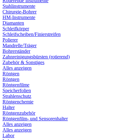
Rotierende Instrumente
Stahlinstrumente
Chirurgie-Bohrer
HM-Instrumente
Diamanten
Schleifkörper
Schleifscheiben/Finierstreifen
Polierer
Mandrelle/Träger
Bohrerständer
Zahnreinigungsbürsten (rotierend)
Zubehör & Sonstiges
Alles anzeigen
Röntgen
Röntgen
Röntgenfilme
Speicherfolien
Strahlenschutz
Röntgenchemie
Halter
Röntgenzubehör
Röntgenfilm- und Sensorenhalter
Alles anzeigen
Alles anzeigen
Labor