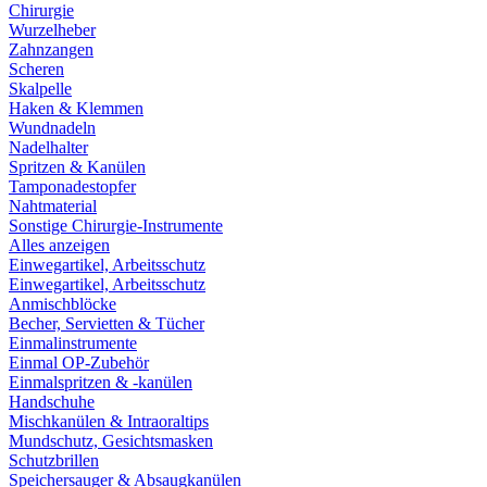
Chirurgie
Wurzelheber
Zahnzangen
Scheren
Skalpelle
Haken & Klemmen
Wundnadeln
Nadelhalter
Spritzen & Kanülen
Tamponadestopfer
Nahtmaterial
Sonstige Chirurgie-Instrumente
Alles anzeigen
Einwegartikel, Arbeitsschutz
Einwegartikel, Arbeitsschutz
Anmischblöcke
Becher, Servietten & Tücher
Einmalinstrumente
Einmal OP-Zubehör
Einmalspritzen & -kanülen
Handschuhe
Mischkanülen & Intraoraltips
Mundschutz, Gesichtsmasken
Schutzbrillen
Speichersauger & Absaugkanülen