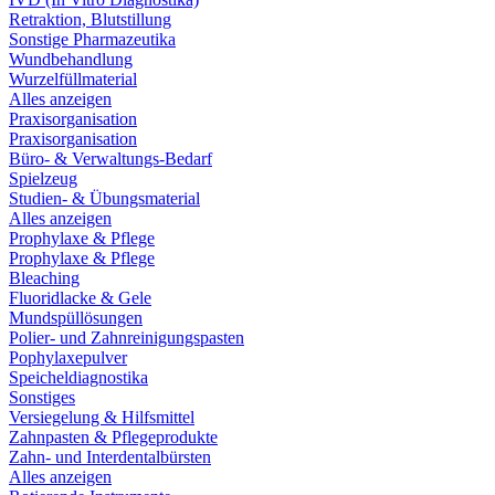
Retraktion, Blutstillung
Sonstige Pharmazeutika
Wundbehandlung
Wurzelfüllmaterial
Alles anzeigen
Praxisorganisation
Praxisorganisation
Büro- & Verwaltungs-Bedarf
Spielzeug
Studien- & Übungsmaterial
Alles anzeigen
Prophylaxe & Pflege
Prophylaxe & Pflege
Bleaching
Fluoridlacke & Gele
Mundspüllösungen
Polier- und Zahnreinigungspasten
Pophylaxepulver
Speicheldiagnostika
Sonstiges
Versiegelung & Hilfsmittel
Zahnpasten & Pflegeprodukte
Zahn- und Interdentalbürsten
Alles anzeigen