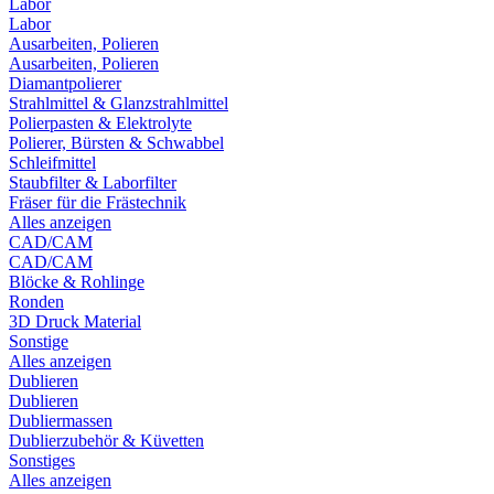
Labor
Labor
Ausarbeiten, Polieren
Ausarbeiten, Polieren
Diamantpolierer
Strahlmittel & Glanzstrahlmittel
Polierpasten & Elektrolyte
Polierer, Bürsten & Schwabbel
Schleifmittel
Staubfilter & Laborfilter
Fräser für die Frästechnik
Alles anzeigen
CAD/CAM
CAD/CAM
Blöcke & Rohlinge
Ronden
3D Druck Material
Sonstige
Alles anzeigen
Dublieren
Dublieren
Dubliermassen
Dublierzubehör & Küvetten
Sonstiges
Alles anzeigen