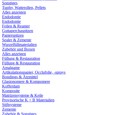
Sonstiges
Tupfer, Watterollen, Pellets
Alles anzeigen
Endodontie
Endodontie
Feilen & Reamer
Guttaperchaspitzen
Papierspitzen
Sealer & Zemente
Wurzelfüllmaterialien
Zubehör und Boxen
Alles anzeigen
Füllung & Restauration
Füllung & Restauration
Amalgame
Artikulationspapier, Occlufolie, -sprays
Bondings & Ätzmittel
Glasionomere & Kompomere
Kofferdam
Komposite
Matrizensysteme & Keile
Provisorische K + B Materialien
Stiftsysteme
Zemente
Zubehör & Sonstiges