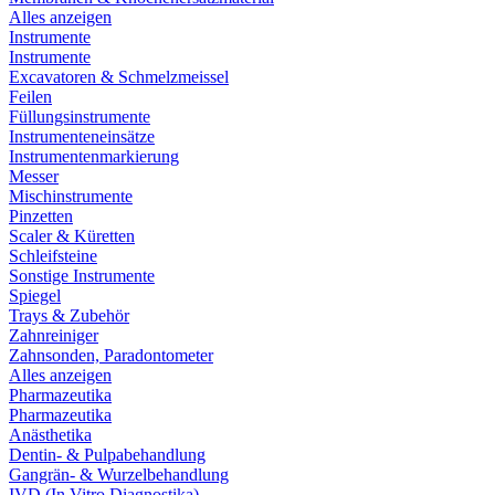
Alles anzeigen
Instrumente
Instrumente
Excavatoren & Schmelzmeissel
Feilen
Füllungsinstrumente
Instrumenteneinsätze
Instrumentenmarkierung
Messer
Mischinstrumente
Pinzetten
Scaler & Küretten
Schleifsteine
Sonstige Instrumente
Spiegel
Trays & Zubehör
Zahnreiniger
Zahnsonden, Paradontometer
Alles anzeigen
Pharmazeutika
Pharmazeutika
Anästhetika
Dentin- & Pulpabehandlung
Gangrän- & Wurzelbehandlung
IVD (In Vitro Diagnostika)