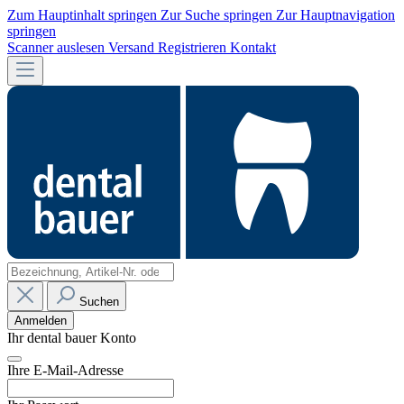
Zum Hauptinhalt springen
Zur Suche springen
Zur Hauptnavigation
springen
Scanner auslesen
Versand
Registrieren
Kontakt
Suchen
Anmelden
Ihr dental bauer Konto
Ihre E-Mail-Adresse