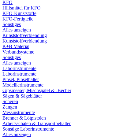
KFO
Hilfsmittel für KFO
KFO-Kunststoffe
KFO-Fertigteile
Sonstiges
Alles anzeigen
Kunststoffverblendung
Kunststoffverblendung
K+B Material
Verbundsysteme
Sonstiges
Alles anzeigen
Laborinstrumente
Laborinstrumente
Pinsel, Pinselhalter
Modellierinstrumente
Gipsmesser, Mischspatel & -Becher
Sägen & Sägeblätter
Scheren
Zangen
Messinstrumente
Brenner & Lötpistolen
Arbeitsschalen & Transportbehälter
Sonstige Laborinstrumente
Alles anzeigen