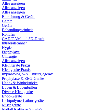
Alles anzeigen
Alles anzeigen
Alles anzeigen
Einrichtung & Geräte
Geräte
Geräte
Behandlungseinheit
Röntgen
CAD/CAM und 3D-Druck
Intraoralscanner
Hygiene
Prophylaxe
Chirurgie
Alles anzeigen
Kleingeräte Praxis
Kleingeräte Praxis
Implantologie- & Chirurgiegeräte
Prophylaxe & ZEG-Geräte
Hand- & Winkelstücke
Lupen & Lupenbrillen
Diverse Kleingeräte
Endo-Geräte
Lichtpolymerisationsgeräte
Mischgeräte
Notfall-Koffer & Zubehör