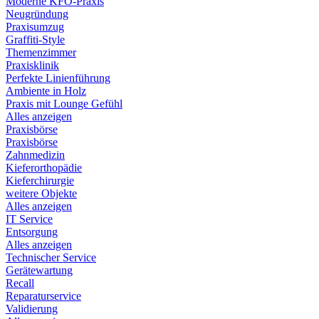
Moderne KFO-Praxis
Neugründung
Praxisumzug
Graffiti-Style
Themenzimmer
Praxisklinik
Perfekte Linienführung
Ambiente in Holz
Praxis mit Lounge Gefühl
Alles anzeigen
Praxisbörse
Praxisbörse
Zahnmedizin
Kieferorthopädie
Kieferchirurgie
weitere Objekte
Alles anzeigen
IT Service
Entsorgung
Alles anzeigen
Technischer Service
Gerätewartung
Recall
Reparaturservice
Validierung