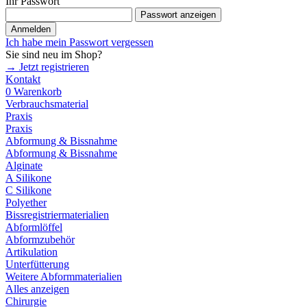
Ihr Passwort
Passwort anzeigen
Anmelden
Ich habe mein Passwort vergessen
Sie sind neu im Shop?
→ Jetzt registrieren
Kontakt
0
Warenkorb
Verbrauchsmaterial
Praxis
Praxis
Abformung & Bissnahme
Abformung & Bissnahme
Alginate
A Silikone
C Silikone
Polyether
Bissregistriermaterialien
Abformlöffel
Abformzubehör
Artikulation
Unterfütterung
Weitere Abformmaterialien
Alles anzeigen
Chirurgie