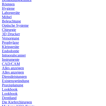
Röntgen
Hygiene
Laborgeräte
Möbel
Beleuchtung
Optische Systeme
Chirurgie
3D Drucker
Versorgung
Prophylaxe
Kleingeräte
Endodontie
Intraoralscanner
Instrumente
CAD/CAM
Alles anzeigen
Alles anzeigen
Dienstleistungen
Existenzgründung
Praxisplanung
Lookbook
Lookbook
Dentiland
Die Kieferchirurgen