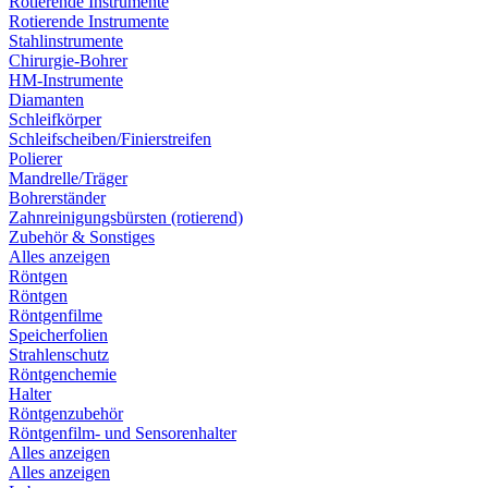
Rotierende Instrumente
Rotierende Instrumente
Stahlinstrumente
Chirurgie-Bohrer
HM-Instrumente
Diamanten
Schleifkörper
Schleifscheiben/Finierstreifen
Polierer
Mandrelle/Träger
Bohrerständer
Zahnreinigungsbürsten (rotierend)
Zubehör & Sonstiges
Alles anzeigen
Röntgen
Röntgen
Röntgenfilme
Speicherfolien
Strahlenschutz
Röntgenchemie
Halter
Röntgenzubehör
Röntgenfilm- und Sensorenhalter
Alles anzeigen
Alles anzeigen