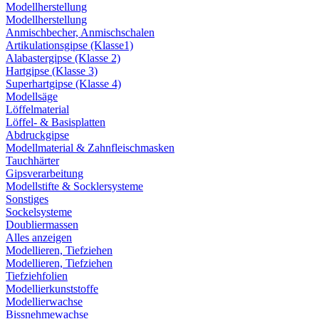
Modellherstellung
Modellherstellung
Anmischbecher, Anmischschalen
Artikulationsgipse (Klasse1)
Alabastergipse (Klasse 2)
Hartgipse (Klasse 3)
Superhartgipse (Klasse 4)
Modellsäge
Löffelmaterial
Löffel- & Basisplatten
Abdruckgipse
Modellmaterial & Zahnfleischmasken
Tauchhärter
Gipsverarbeitung
Modellstifte & Socklersysteme
Sonstiges
Sockelsysteme
Doubliermassen
Alles anzeigen
Modellieren, Tiefziehen
Modellieren, Tiefziehen
Tiefziehfolien
Modellierkunststoffe
Modellierwachse
Bissnehmewachse