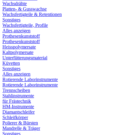
Wachsdrähte
Platten- & Gusswachse
Wachsfertigteile & Retentionen
Sonstiges
Wachsfertigteile, Profile
Alles anzeigen
Prothesenkunststoff
Prothesenkunststoff
Heisspolymersate
Kaltpolymersate
Unterfütterungsmaterial
Küvetten
Sonstiges
Alles anzeigen
Rotierende Laborinstrumente
Rotierende Laborinstrumente
Trennscheiben
Stahlinstrumente
für Frästechnik
HM-Instrumente
Diamantschleifer
Schleifkörper
Polierer & Bürsten
Mandrelle & Träger
Sonstiges