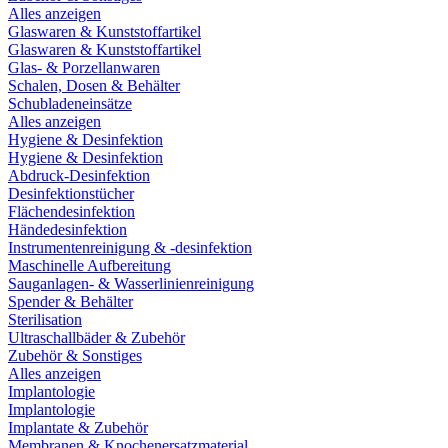
Alles anzeigen
Glaswaren & Kunststoffartikel
Glaswaren & Kunststoffartikel
Glas- & Porzellanwaren
Schalen, Dosen & Behälter
Schubladeneinsätze
Alles anzeigen
Hygiene & Desinfektion
Hygiene & Desinfektion
Abdruck-Desinfektion
Desinfektionstücher
Flächendesinfektion
Händedesinfektion
Instrumentenreinigung & -desinfektion
Maschinelle Aufbereitung
Sauganlagen- & Wasserlinienreinigung
Spender & Behälter
Sterilisation
Ultraschallbäder & Zubehör
Zubehör & Sonstiges
Alles anzeigen
Implantologie
Implantologie
Implantate & Zubehör
Membranen & Knochenersatzmaterial