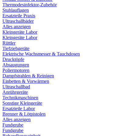
Thermodesinfektor-Zubehör
Stuhlauflagen
Ersatzteile Praxis
Ultraschallbäder
Alles anzeigen
Kleingeräte Labor
Kleingeräte Labor
Rüttler
Tiefziehgeräte
Elektrische Wachsmesser & Tauchdosen
Drucktöpfe
Absaugungen
Poliermotoren
Dampfstrahlen & Reinigen
Einbetten & Vorwärmen
Ultraschallbad
Anrührgeräte
Technikmaschinen
Sonstige Kleingeräte
Ersatzteile Labor
Brenner & Lötpistolen
Alles anzeigen
Fundgrube
Fundgrube
Behandlungseinheit