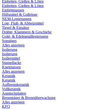
Einbetten, Gießen & Löten
Einbetten, Gießen & Löten
Einbettmassen
Hilfsmittel & Gußringe
NEM-Legierungen
Lote, Fluß- & Abbeizmittel
Tiegel & Einsätze
Drähte, Klammern & Geschiebe
Gold- & Edelmetalllegierugen
Sonstiges
Alles anzeigen
Isolierung
Isolierung
Isoliermittel
Stumpflacke
Knetmassen
Alles anzeigen
Keramik
Keramik
Aufbrennkeramik
Vollkeramik
Anmischplatten
Brennträger & Brennüberwachung
Alles anzeigen
KFO