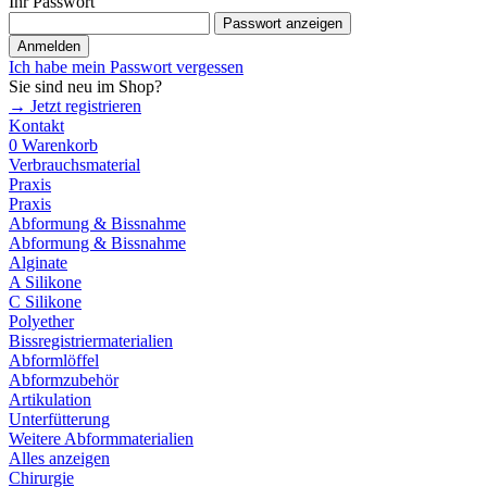
Ihr Passwort
Passwort anzeigen
Anmelden
Ich habe mein Passwort vergessen
Sie sind neu im Shop?
→ Jetzt registrieren
Kontakt
0
Warenkorb
Verbrauchsmaterial
Praxis
Praxis
Abformung & Bissnahme
Abformung & Bissnahme
Alginate
A Silikone
C Silikone
Polyether
Bissregistriermaterialien
Abformlöffel
Abformzubehör
Artikulation
Unterfütterung
Weitere Abformmaterialien
Alles anzeigen
Chirurgie