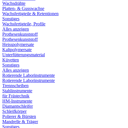
Wachsdrähte
Platten- & Gusswachse
Wachsfertigteile & Retentionen
Sonstiges
Wachsfertigteile, Profile
Alles anzeigen
Prothesenkunststoff
Prothesenkunststoff
Heisspolymersate
Kaltpolymersate
Unterfütterungsmaterial
Küvetten
Sonstiges
Alles anzeigen
Rotierende Laborinstrumente
Rotierende Laborinstrumente
Trennscheiben
Stahlinstrumente
für Frästechnik
HM-Instrumente
Diamantschleifer
Schleifkörper
Polierer & Bürsten
Mandrelle & Träger
Sonstiges