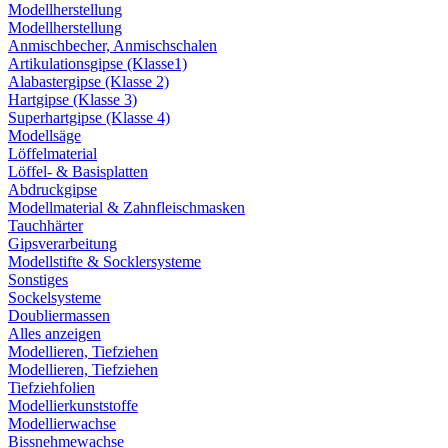
Modellherstellung
Modellherstellung
Anmischbecher, Anmischschalen
Artikulationsgipse (Klasse1)
Alabastergipse (Klasse 2)
Hartgipse (Klasse 3)
Superhartgipse (Klasse 4)
Modellsäge
Löffelmaterial
Löffel- & Basisplatten
Abdruckgipse
Modellmaterial & Zahnfleischmasken
Tauchhärter
Gipsverarbeitung
Modellstifte & Socklersysteme
Sonstiges
Sockelsysteme
Doubliermassen
Alles anzeigen
Modellieren, Tiefziehen
Modellieren, Tiefziehen
Tiefziehfolien
Modellierkunststoffe
Modellierwachse
Bissnehmewachse