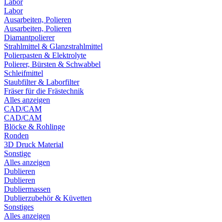
Labor
Labor
Ausarbeiten, Polieren
Ausarbeiten, Polieren
Diamantpolierer
Strahlmittel & Glanzstrahlmittel
Polierpasten & Elektrolyte
Polierer, Bürsten & Schwabbel
Schleifmittel
Staubfilter & Laborfilter
Fräser für die Frästechnik
Alles anzeigen
CAD/CAM
CAD/CAM
Blöcke & Rohlinge
Ronden
3D Druck Material
Sonstige
Alles anzeigen
Dublieren
Dublieren
Dubliermassen
Dublierzubehör & Küvetten
Sonstiges
Alles anzeigen