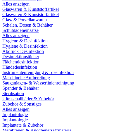
Alles anzeigen
Glaswaren & Kunststoffartikel
Glaswaren & Kunststoffartikel
Glas- & Porzellanwaren
Schalen, Dosen & Behälter
Schubladeneinsätze
Alles anzeigen
Hygiene & Desinfektion
Hygiene & Desinfektion
Abdruck-Desinfektion
Desinfektionstücher
Flächendesinfektion
Händedesinfektion
Instrumentenreinigung & -desinfektion
Maschinelle Aufbereitung
Sauganlagen- & Wasserlinienreinigung
Spender & Behälter
Sterilisation
Ultraschallbäder & Zubehör
Zubehör & Sonstiges
Alles anzeigen
Implantologie
Implantologie
Implantate & Zubehör
Membranen & Knochenersatzmaterial