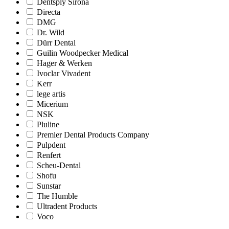
Dentsply Sirona
Directa
DMG
Dr. Wild
Dürr Dental
Guilin Woodpecker Medical
Hager & Werken
Ivoclar Vivadent
Kerr
lege artis
Micerium
NSK
Pluline
Premier Dental Products Company
Pulpdent
Renfert
Scheu-Dental
Shofu
Sunstar
The Humble
Ultradent Products
Voco