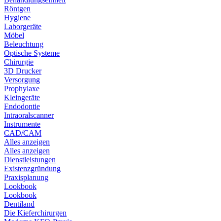
Röntgen
Hygiene
Laborgeräte
Möbel
Beleuchtung
Optische Systeme
Chirurgie
3D Drucker
Versorgung
Prophylaxe
Kleingeräte
Endodontie
Intraoralscanner
Instrumente
CAD/CAM
Alles anzeigen
Alles anzeigen
Dienstleistungen
Existenzgründung
Praxisplanung
Lookbook
Lookbook
Dentiland
Die Kieferchirurgen