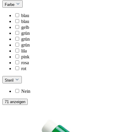
Farbe
blau
blau
gelb
grün
grün
grün
lila
pink
rosa
rot
Steril
Nein
71 anzeigen