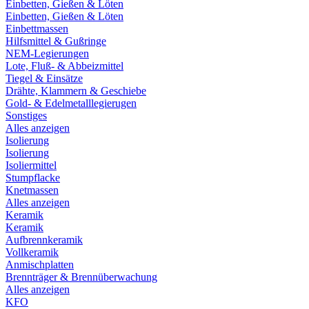
Einbetten, Gießen & Löten
Einbetten, Gießen & Löten
Einbettmassen
Hilfsmittel & Gußringe
NEM-Legierungen
Lote, Fluß- & Abbeizmittel
Tiegel & Einsätze
Drähte, Klammern & Geschiebe
Gold- & Edelmetalllegierugen
Sonstiges
Alles anzeigen
Isolierung
Isolierung
Isoliermittel
Stumpflacke
Knetmassen
Alles anzeigen
Keramik
Keramik
Aufbrennkeramik
Vollkeramik
Anmischplatten
Brennträger & Brennüberwachung
Alles anzeigen
KFO