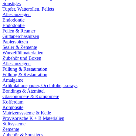
Sonstiges
Tupfer, Watterollen, Pellets
Alles anzeigen
Endodontie
Endodontie
Feilen & Reamer
Guttaperchaspitzen
Papierspitzen
Sealer & Zemente
Wurzelfüllmaterialien
Zubehör und Boxen
Alles anzeigen
Füllung & Restauration
Füllung & Restauration
Amalgame
Artikulationspapier, Occlufolie, -sprays
Bondings & Ätzmittel
Glasionomere & Kompomere
Kofferdam
Komposite
Matrizensysteme & Keile
Provisorische K + B Materialien
Stiftsysteme
Zemente
Zubehör & Sonstiges