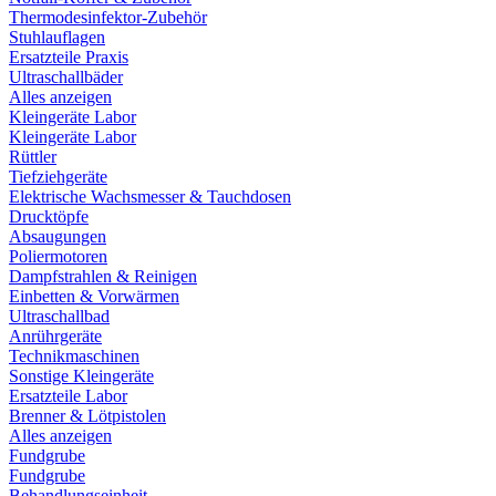
Thermodesinfektor-Zubehör
Stuhlauflagen
Ersatzteile Praxis
Ultraschallbäder
Alles anzeigen
Kleingeräte Labor
Kleingeräte Labor
Rüttler
Tiefziehgeräte
Elektrische Wachsmesser & Tauchdosen
Drucktöpfe
Absaugungen
Poliermotoren
Dampfstrahlen & Reinigen
Einbetten & Vorwärmen
Ultraschallbad
Anrührgeräte
Technikmaschinen
Sonstige Kleingeräte
Ersatzteile Labor
Brenner & Lötpistolen
Alles anzeigen
Fundgrube
Fundgrube
Behandlungseinheit