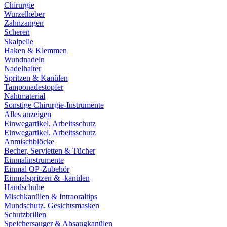
Chirurgie
Wurzelheber
Zahnzangen
Scheren
Skalpelle
Haken & Klemmen
Wundnadeln
Nadelhalter
Spritzen & Kanülen
Tamponadestopfer
Nahtmaterial
Sonstige Chirurgie-Instrumente
Alles anzeigen
Einwegartikel, Arbeitsschutz
Einwegartikel, Arbeitsschutz
Anmischblöcke
Becher, Servietten & Tücher
Einmalinstrumente
Einmal OP-Zubehör
Einmalspritzen & -kanülen
Handschuhe
Mischkanülen & Intraoraltips
Mundschutz, Gesichtsmasken
Schutzbrillen
Speichersauger & Absaugkanülen