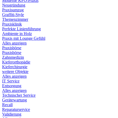
Moderne KFO-Praxis
Neugründung
Praxisumzug
Graffiti-Style
Themenzimmer
Praxisklinik
Perfekte Linienführung
Ambiente in Holz
Praxis mit Lounge Gefühl
Alles anzeigen
Praxisbörse
Praxisbörse
Zahnmedizin
Kieferorthopädie
Kieferchirurgie
weitere Objekte
Alles anzeigen
IT Service
Entsorgung
Alles anzeigen
Technischer Service
Gerätewartung
Recall
Reparaturservice
Validierung