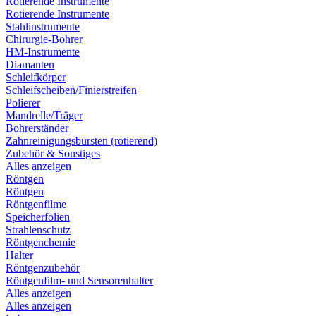
Rotierende Instrumente
Rotierende Instrumente
Stahlinstrumente
Chirurgie-Bohrer
HM-Instrumente
Diamanten
Schleifkörper
Schleifscheiben/Finierstreifen
Polierer
Mandrelle/Träger
Bohrerständer
Zahnreinigungsbürsten (rotierend)
Zubehör & Sonstiges
Alles anzeigen
Röntgen
Röntgen
Röntgenfilme
Speicherfolien
Strahlenschutz
Röntgenchemie
Halter
Röntgenzubehör
Röntgenfilm- und Sensorenhalter
Alles anzeigen
Alles anzeigen