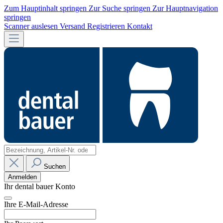
Zum Hauptinhalt springen
Zur Suche springen
Zur Hauptnavigation
springen
Scanner auslesen
Versand
Registrieren
Kontakt
Suchen
Anmelden
Ihr dental bauer Konto
Ihre E-Mail-Adresse