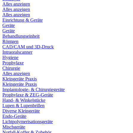
Alles anzeigen
Alles anzeigen
Alles anzeigen
Einrichtung & Geräte
Geräte
Geräte
Behandlungseinheit
Röntgen
CAD/CAM und 3D-Druck
Intraoralscanner
Hygiene
Prophylaxe
Chirurgie
Alles anzeigen
Kleingeräte Praxis
Kleingeräte Praxis
Implantologie- & Chirurgiegeräte
Prophylaxe & ZEG-Geräte
Hand- & Winkelstücke
Lupen & Lupenbrillen
Diverse Kleingeräte
Endo-Geräte
Lichtpolymerisationsgeräte
Mischgeräte
Notfall-Koffer & Zubehör