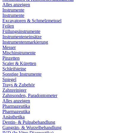
Alles anzeigen
Instrumente
Instrumente
Excavatoren & Schmelzmeissel
Feilen
Füllungsinstrumente
Instrumenteneinsätze
Instrumentenmarkierung
Messer
Mischinstrumente
Pinzetten
Scaler & Küretten
Schleifsteine
Sonstige Instrumente
Spiegel
Trays & Zubehör
Zahnreiniger
Zahnsonden, Paradontometer
Alles anzeigen
Pharmazeutika
Pharmazeutika
Anästhetika
Dentin- & Pulpabehandlung
Gangrän- & Wurzelbehandlung
IVD (In Vitro Diagnostika)