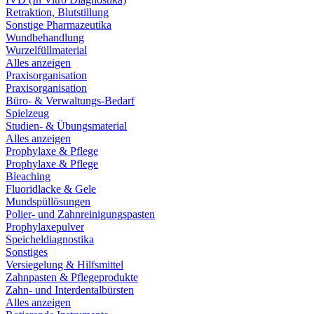
Retraktion, Blutstillung
Sonstige Pharmazeutika
Wundbehandlung
Wurzelfüllmaterial
Alles anzeigen
Praxisorganisation
Praxisorganisation
Büro- & Verwaltungs-Bedarf
Spielzeug
Studien- & Übungsmaterial
Alles anzeigen
Prophylaxe & Pflege
Prophylaxe & Pflege
Bleaching
Fluoridlacke & Gele
Mundspüllösungen
Polier- und Zahnreinigungspasten
Prophylaxepulver
Speicheldiagnostika
Sonstiges
Versiegelung & Hilfsmittel
Zahnpasten & Pflegeprodukte
Zahn- und Interdentalbürsten
Alles anzeigen