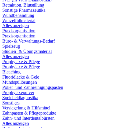
Retraktion, Blutstillung
Sonstige Pharmazeutika
Wundbehandlung
Wurzelfüllmaterial
Alles anzeigen
Praxisorganisation
Praxisorganisation
Büro- & Verwaltungs-Bedarf
Spielzeug
Studien- & Übungsmaterial
Alles anzeigen
Prophylaxe & Pflege
Prophylaxe & Pflege
Bleaching
Fluoridlacke & Gele
Mundspüllösungen
Polier- und Zahnreinigungspasten
Prophylaxepulver
Speicheldiagnostika
Sonstiges
Versiegelung & Hilfsmittel
Zahnpasten & Pflegeprodukte
Zahn- und Interdentalbürsten
Alles anzeigen