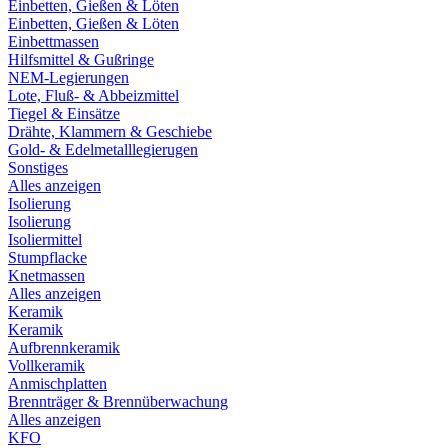
Einbetten, Gießen & Löten
Einbetten, Gießen & Löten
Einbettmassen
Hilfsmittel & Gußringe
NEM-Legierungen
Lote, Fluß- & Abbeizmittel
Tiegel & Einsätze
Drähte, Klammern & Geschiebe
Gold- & Edelmetalllegierugen
Sonstiges
Alles anzeigen
Isolierung
Isolierung
Isoliermittel
Stumpflacke
Knetmassen
Alles anzeigen
Keramik
Keramik
Aufbrennkeramik
Vollkeramik
Anmischplatten
Brennträger & Brennüberwachung
Alles anzeigen
KFO