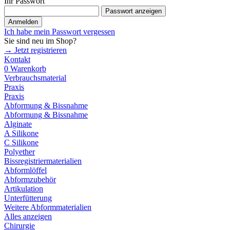
Ihr Passwort
Passwort anzeigen
Anmelden
Ich habe mein Passwort vergessen
Sie sind neu im Shop?
→ Jetzt registrieren
Kontakt
0
Warenkorb
Verbrauchsmaterial
Praxis
Praxis
Abformung & Bissnahme
Abformung & Bissnahme
Alginate
A Silikone
C Silikone
Polyether
Bissregistriermaterialien
Abformlöffel
Abformzubehör
Artikulation
Unterfütterung
Weitere Abformmaterialien
Alles anzeigen
Chirurgie