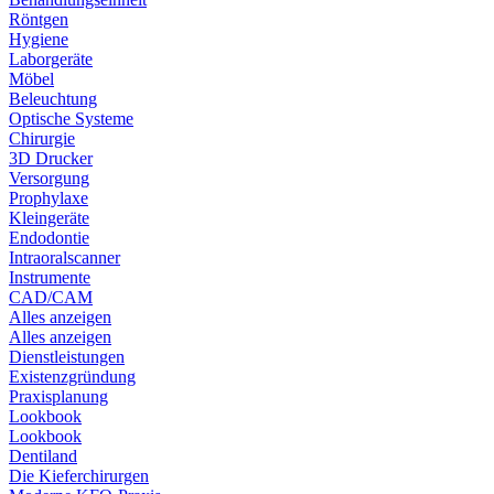
Röntgen
Hygiene
Laborgeräte
Möbel
Beleuchtung
Optische Systeme
Chirurgie
3D Drucker
Versorgung
Prophylaxe
Kleingeräte
Endodontie
Intraoralscanner
Instrumente
CAD/CAM
Alles anzeigen
Alles anzeigen
Dienstleistungen
Existenzgründung
Praxisplanung
Lookbook
Lookbook
Dentiland
Die Kieferchirurgen