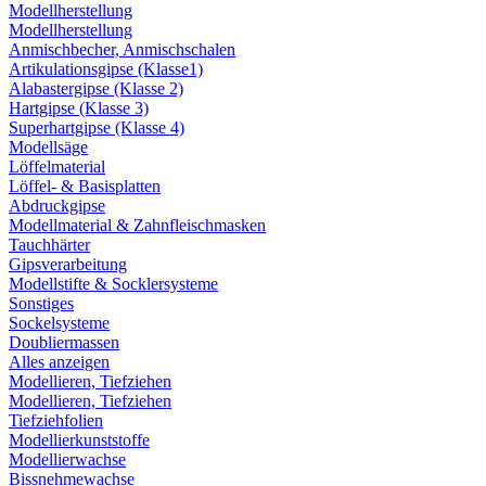
Modellherstellung
Modellherstellung
Anmischbecher, Anmischschalen
Artikulationsgipse (Klasse1)
Alabastergipse (Klasse 2)
Hartgipse (Klasse 3)
Superhartgipse (Klasse 4)
Modellsäge
Löffelmaterial
Löffel- & Basisplatten
Abdruckgipse
Modellmaterial & Zahnfleischmasken
Tauchhärter
Gipsverarbeitung
Modellstifte & Socklersysteme
Sonstiges
Sockelsysteme
Doubliermassen
Alles anzeigen
Modellieren, Tiefziehen
Modellieren, Tiefziehen
Tiefziehfolien
Modellierkunststoffe
Modellierwachse
Bissnehmewachse