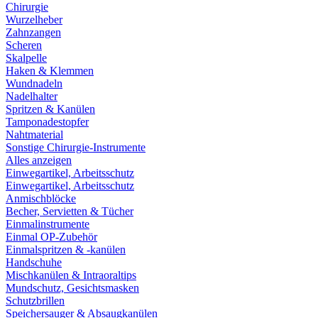
Chirurgie
Wurzelheber
Zahnzangen
Scheren
Skalpelle
Haken & Klemmen
Wundnadeln
Nadelhalter
Spritzen & Kanülen
Tamponadestopfer
Nahtmaterial
Sonstige Chirurgie-Instrumente
Alles anzeigen
Einwegartikel, Arbeitsschutz
Einwegartikel, Arbeitsschutz
Anmischblöcke
Becher, Servietten & Tücher
Einmalinstrumente
Einmal OP-Zubehör
Einmalspritzen & -kanülen
Handschuhe
Mischkanülen & Intraoraltips
Mundschutz, Gesichtsmasken
Schutzbrillen
Speichersauger & Absaugkanülen