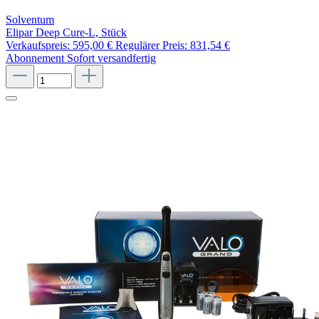
Solventum
Elipar Deep Cure-L, Stück
Verkaufspreis:
595,00 €
Regulärer Preis:
831,54 €
Abonnement
Sofort versandfertig