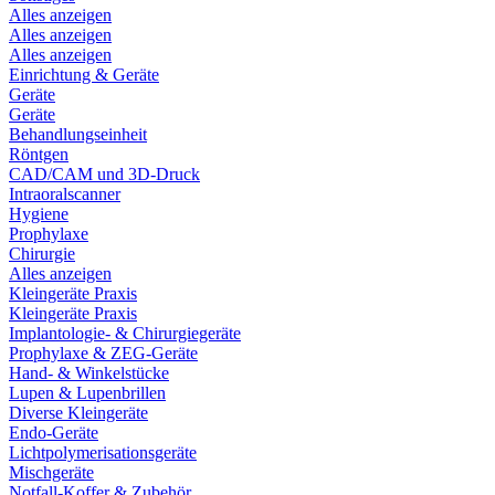
Alles anzeigen
Alles anzeigen
Alles anzeigen
Einrichtung & Geräte
Geräte
Geräte
Behandlungseinheit
Röntgen
CAD/CAM und 3D-Druck
Intraoralscanner
Hygiene
Prophylaxe
Chirurgie
Alles anzeigen
Kleingeräte Praxis
Kleingeräte Praxis
Implantologie- & Chirurgiegeräte
Prophylaxe & ZEG-Geräte
Hand- & Winkelstücke
Lupen & Lupenbrillen
Diverse Kleingeräte
Endo-Geräte
Lichtpolymerisationsgeräte
Mischgeräte
Notfall-Koffer & Zubehör