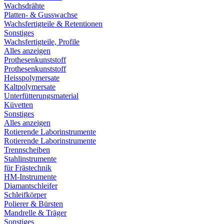
Wachsdrähte
Platten- & Gusswachse
Wachsfertigteile & Retentionen
Sonstiges
Wachsfertigteile, Profile
Alles anzeigen
Prothesenkunststoff
Prothesenkunststoff
Heisspolymersate
Kaltpolymersate
Unterfütterungsmaterial
Küvetten
Sonstiges
Alles anzeigen
Rotierende Laborinstrumente
Rotierende Laborinstrumente
Trennscheiben
Stahlinstrumente
für Frästechnik
HM-Instrumente
Diamantschleifer
Schleifkörper
Polierer & Bürsten
Mandrelle & Träger
Sonstiges