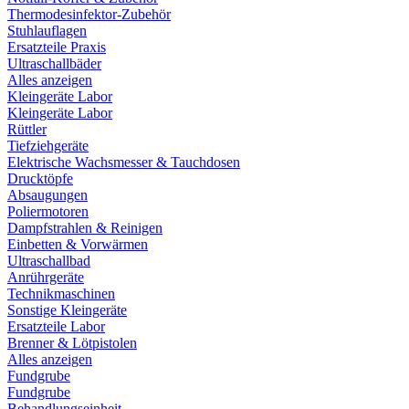
Thermodesinfektor-Zubehör
Stuhlauflagen
Ersatzteile Praxis
Ultraschallbäder
Alles anzeigen
Kleingeräte Labor
Kleingeräte Labor
Rüttler
Tiefziehgeräte
Elektrische Wachsmesser & Tauchdosen
Drucktöpfe
Absaugungen
Poliermotoren
Dampfstrahlen & Reinigen
Einbetten & Vorwärmen
Ultraschallbad
Anrührgeräte
Technikmaschinen
Sonstige Kleingeräte
Ersatzteile Labor
Brenner & Lötpistolen
Alles anzeigen
Fundgrube
Fundgrube
Behandlungseinheit