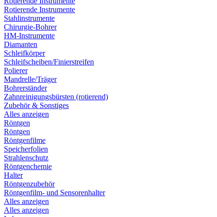
Rotierende Instrumente
Rotierende Instrumente
Stahlinstrumente
Chirurgie-Bohrer
HM-Instrumente
Diamanten
Schleifkörper
Schleifscheiben/Finierstreifen
Polierer
Mandrelle/Träger
Bohrerständer
Zahnreinigungsbürsten (rotierend)
Zubehör & Sonstiges
Alles anzeigen
Röntgen
Röntgen
Röntgenfilme
Speicherfolien
Strahlenschutz
Röntgenchemie
Halter
Röntgenzubehör
Röntgenfilm- und Sensorenhalter
Alles anzeigen
Alles anzeigen