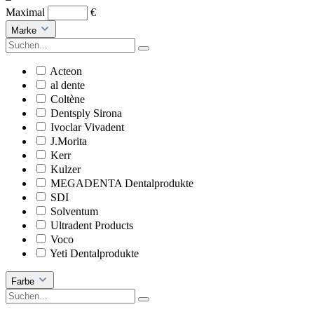
Maximal
€
Marke
Acteon
al dente
Coltène
Dentsply Sirona
Ivoclar Vivadent
J.Morita
Kerr
Kulzer
MEGADENTA Dentalprodukte
SDI
Solventum
Ultradent Products
Voco
Yeti Dentalprodukte
Farbe