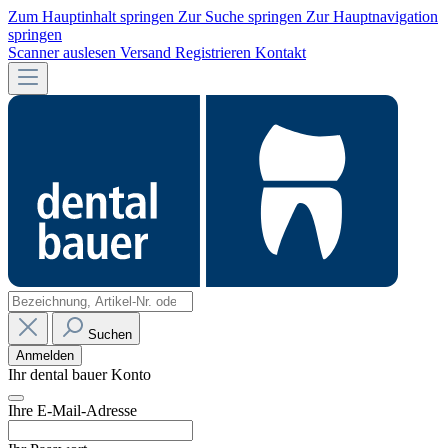
Zum Hauptinhalt springen
Zur Suche springen
Zur Hauptnavigation
springen
Scanner auslesen
Versand
Registrieren
Kontakt
Suchen
Anmelden
Ihr dental bauer Konto
Ihre E-Mail-Adresse