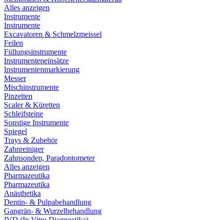
Alles anzeigen
Instrumente
Instrumente
Excavatoren & Schmelzmeissel
Feilen
Füllungsinstrumente
Instrumenteneinsätze
Instrumentenmarkierung
Messer
Mischinstrumente
Pinzetten
Scaler & Küretten
Schleifsteine
Sonstige Instrumente
Spiegel
Trays & Zubehör
Zahnreiniger
Zahnsonden, Paradontometer
Alles anzeigen
Pharmazeutika
Pharmazeutika
Anästhetika
Dentin- & Pulpabehandlung
Gangrän- & Wurzelbehandlung
IVD (In Vitro Diagnostika)