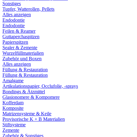
Sonstiges
Tupfer, Watterollen, Pellets
Alles anzeigen
Endodontie
Endodontie
Feilen & Reamer
Guttaperchaspitzen
Papierspitzen
Sealer & Zemente
Wurzelfüllmaterialien
Zubehör und Boxen
Alles anzeigen
Füllung & Restauration
Füllung & Restauration
Amalgame
Artikulationspapier, Occlufolie, -sprays
Bondings & Ätzmittel
Glasionomere & Kompomere
Kofferdam
Komposite
Matrizensysteme & Keile
Provisorische K + B Materialien
Stiftsysteme
Zemente
Zubehör & Sonstiges