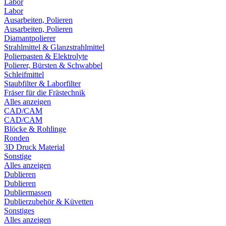
Labor
Labor
Ausarbeiten, Polieren
Ausarbeiten, Polieren
Diamantpolierer
Strahlmittel & Glanzstrahlmittel
Polierpasten & Elektrolyte
Polierer, Bürsten & Schwabbel
Schleifmittel
Staubfilter & Laborfilter
Fräser für die Frästechnik
Alles anzeigen
CAD/CAM
CAD/CAM
Blöcke & Rohlinge
Ronden
3D Druck Material
Sonstige
Alles anzeigen
Dublieren
Dublieren
Dubliermassen
Dublierzubehör & Küvetten
Sonstiges
Alles anzeigen