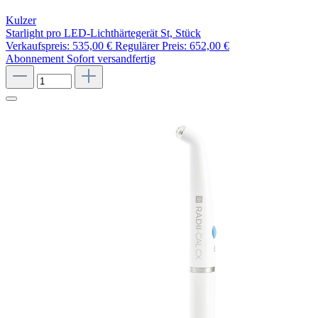
Kulzer
Starlight pro LED-Lichthärtegerät St, Stück
Verkaufspreis:
535,00 €
Regulärer Preis:
652,00 €
Abonnement
Sofort versandfertig