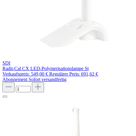
SDI
Radii-Cal CX LED-Polymerisationslampe St
Verkaufspreis:
549,00 €
Regulärer Preis:
691,62 €
Abonnement
Sofort versandfertig