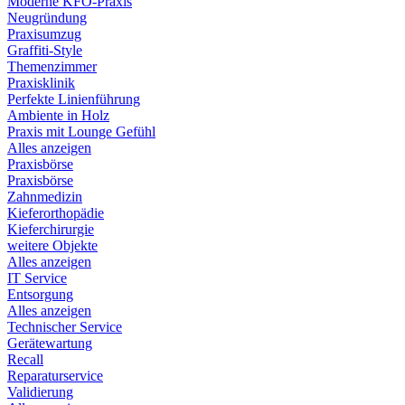
Moderne KFO-Praxis
Neugründung
Praxisumzug
Graffiti-Style
Themenzimmer
Praxisklinik
Perfekte Linienführung
Ambiente in Holz
Praxis mit Lounge Gefühl
Alles anzeigen
Praxisbörse
Praxisbörse
Zahnmedizin
Kieferorthopädie
Kieferchirurgie
weitere Objekte
Alles anzeigen
IT Service
Entsorgung
Alles anzeigen
Technischer Service
Gerätewartung
Recall
Reparaturservice
Validierung