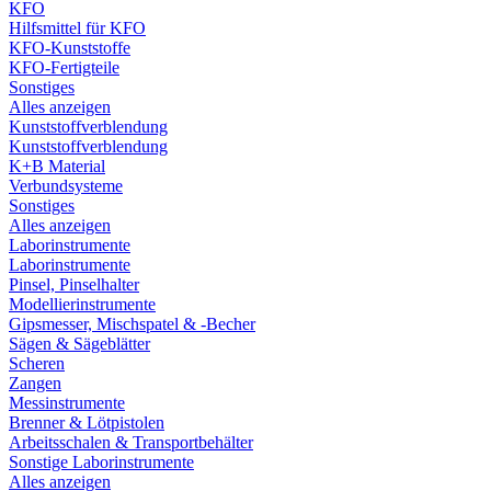
KFO
Hilfsmittel für KFO
KFO-Kunststoffe
KFO-Fertigteile
Sonstiges
Alles anzeigen
Kunststoffverblendung
Kunststoffverblendung
K+B Material
Verbundsysteme
Sonstiges
Alles anzeigen
Laborinstrumente
Laborinstrumente
Pinsel, Pinselhalter
Modellierinstrumente
Gipsmesser, Mischspatel & -Becher
Sägen & Sägeblätter
Scheren
Zangen
Messinstrumente
Brenner & Lötpistolen
Arbeitsschalen & Transportbehälter
Sonstige Laborinstrumente
Alles anzeigen