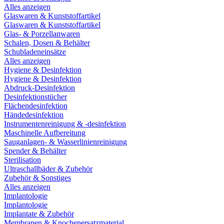
Alles anzeigen
Glaswaren & Kunststoffartikel
Glaswaren & Kunststoffartikel
Glas- & Porzellanwaren
Schalen, Dosen & Behälter
Schubladeneinsätze
Alles anzeigen
Hygiene & Desinfektion
Hygiene & Desinfektion
Abdruck-Desinfektion
Desinfektionstücher
Flächendesinfektion
Händedesinfektion
Instrumentenreinigung & -desinfektion
Maschinelle Aufbereitung
Sauganlagen- & Wasserlinienreinigung
Spender & Behälter
Sterilisation
Ultraschallbäder & Zubehör
Zubehör & Sonstiges
Alles anzeigen
Implantologie
Implantologie
Implantate & Zubehör
Membranen & Knochenersatzmaterial