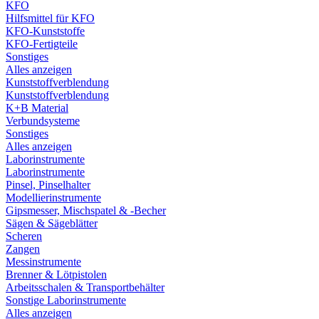
KFO
Hilfsmittel für KFO
KFO-Kunststoffe
KFO-Fertigteile
Sonstiges
Alles anzeigen
Kunststoffverblendung
Kunststoffverblendung
K+B Material
Verbundsysteme
Sonstiges
Alles anzeigen
Laborinstrumente
Laborinstrumente
Pinsel, Pinselhalter
Modellierinstrumente
Gipsmesser, Mischspatel & -Becher
Sägen & Sägeblätter
Scheren
Zangen
Messinstrumente
Brenner & Lötpistolen
Arbeitsschalen & Transportbehälter
Sonstige Laborinstrumente
Alles anzeigen