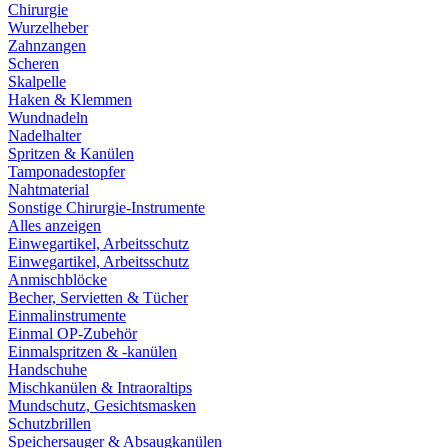
Chirurgie
Wurzelheber
Zahnzangen
Scheren
Skalpelle
Haken & Klemmen
Wundnadeln
Nadelhalter
Spritzen & Kanülen
Tamponadestopfer
Nahtmaterial
Sonstige Chirurgie-Instrumente
Alles anzeigen
Einwegartikel, Arbeitsschutz
Einwegartikel, Arbeitsschutz
Anmischblöcke
Becher, Servietten & Tücher
Einmalinstrumente
Einmal OP-Zubehör
Einmalspritzen & -kanülen
Handschuhe
Mischkanülen & Intraoraltips
Mundschutz, Gesichtsmasken
Schutzbrillen
Speichersauger & Absaugkanülen