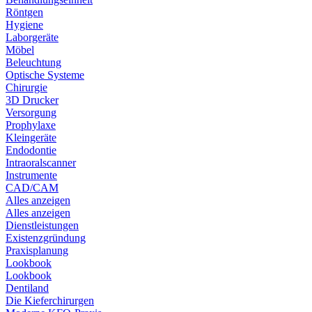
Röntgen
Hygiene
Laborgeräte
Möbel
Beleuchtung
Optische Systeme
Chirurgie
3D Drucker
Versorgung
Prophylaxe
Kleingeräte
Endodontie
Intraoralscanner
Instrumente
CAD/CAM
Alles anzeigen
Alles anzeigen
Dienstleistungen
Existenzgründung
Praxisplanung
Lookbook
Lookbook
Dentiland
Die Kieferchirurgen