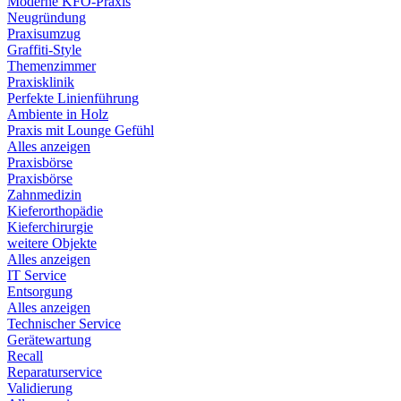
Moderne KFO-Praxis
Neugründung
Praxisumzug
Graffiti-Style
Themenzimmer
Praxisklinik
Perfekte Linienführung
Ambiente in Holz
Praxis mit Lounge Gefühl
Alles anzeigen
Praxisbörse
Praxisbörse
Zahnmedizin
Kieferorthopädie
Kieferchirurgie
weitere Objekte
Alles anzeigen
IT Service
Entsorgung
Alles anzeigen
Technischer Service
Gerätewartung
Recall
Reparaturservice
Validierung