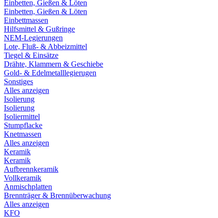
Einbetten, Gießen & Löten
Einbetten, Gießen & Löten
Einbettmassen
Hilfsmittel & Gußringe
NEM-Legierungen
Lote, Fluß- & Abbeizmittel
Tiegel & Einsätze
Drähte, Klammern & Geschiebe
Gold- & Edelmetalllegierugen
Sonstiges
Alles anzeigen
Isolierung
Isolierung
Isoliermittel
Stumpflacke
Knetmassen
Alles anzeigen
Keramik
Keramik
Aufbrennkeramik
Vollkeramik
Anmischplatten
Brennträger & Brennüberwachung
Alles anzeigen
KFO