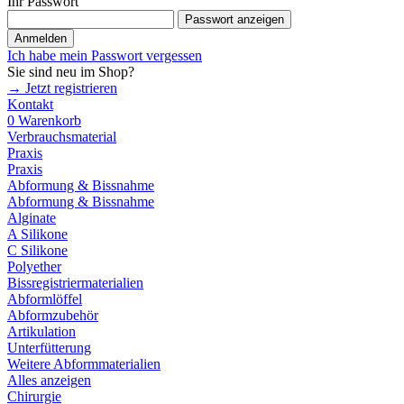
Ihr Passwort
Passwort anzeigen
Anmelden
Ich habe mein Passwort vergessen
Sie sind neu im Shop?
→ Jetzt registrieren
Kontakt
0
Warenkorb
Verbrauchsmaterial
Praxis
Praxis
Abformung & Bissnahme
Abformung & Bissnahme
Alginate
A Silikone
C Silikone
Polyether
Bissregistriermaterialien
Abformlöffel
Abformzubehör
Artikulation
Unterfütterung
Weitere Abformmaterialien
Alles anzeigen
Chirurgie