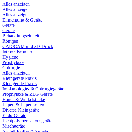
Alles anzeigen
Alles anzeigen
Alles anzeigen
Einrichtung & Geräte
Geräte
Geräte
Behandlungseinheit
Röntgen
CAD/CAM und 3D-Druck
Intraoralscanner
Hygiene
Prophylaxe
Chirurgie
Alles anzeigen
Kleingeräte Praxis
Kleingeräte Praxis
Implantologie- & Chirurgiegeräte
Prophylaxe & ZEG-Geräte
Hand- & Winkelstücke
Lupen & Lupenbrillen
Diverse Kleingeräte
Endo-Geräte
Lichtpolymerisationsgeräte
Mischgeräte
Notfall-Koffer & Zubehör