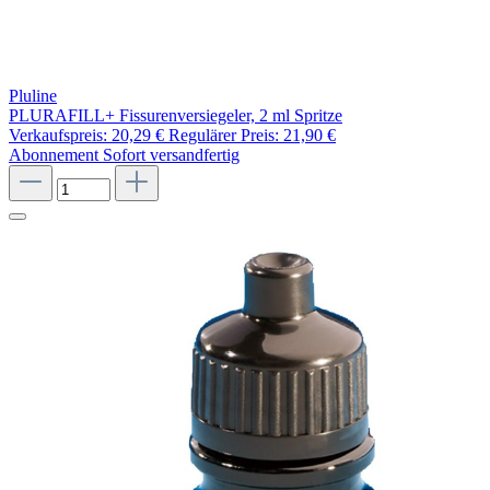
Pluline
PLURAFILL+ Fissurenversiegeler, 2 ml Spritze
Verkaufspreis:
20,29 €
Regulärer Preis:
21,90 €
Abonnement
Sofort versandfertig