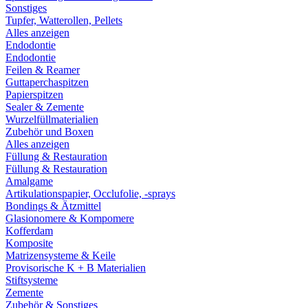
Sonstiges
Tupfer, Watterollen, Pellets
Alles anzeigen
Endodontie
Endodontie
Feilen & Reamer
Guttaperchaspitzen
Papierspitzen
Sealer & Zemente
Wurzelfüllmaterialien
Zubehör und Boxen
Alles anzeigen
Füllung & Restauration
Füllung & Restauration
Amalgame
Artikulationspapier, Occlufolie, -sprays
Bondings & Ätzmittel
Glasionomere & Kompomere
Kofferdam
Komposite
Matrizensysteme & Keile
Provisorische K + B Materialien
Stiftsysteme
Zemente
Zubehör & Sonstiges