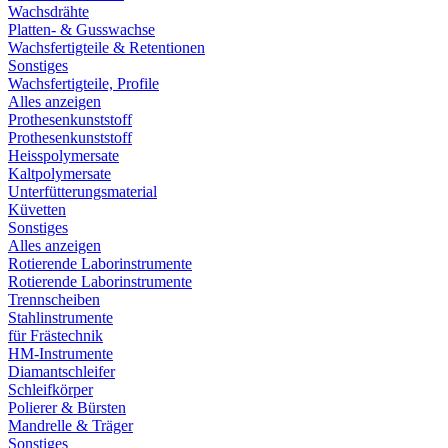
Wachsdrähte
Platten- & Gusswachse
Wachsfertigteile & Retentionen
Sonstiges
Wachsfertigteile, Profile
Alles anzeigen
Prothesenkunststoff
Prothesenkunststoff
Heisspolymersate
Kaltpolymersate
Unterfütterungsmaterial
Küvetten
Sonstiges
Alles anzeigen
Rotierende Laborinstrumente
Rotierende Laborinstrumente
Trennscheiben
Stahlinstrumente
für Frästechnik
HM-Instrumente
Diamantschleifer
Schleifkörper
Polierer & Bürsten
Mandrelle & Träger
Sonstiges