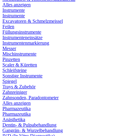
Alles anzeigen
Instrumente
Instrumente
Excavatoren & Schmelzmeissel
Feilen
Füllungsinstrumente
Instrumenteneinsätze
Instrumentenmarkierung
Messer
Mischinstrumente
Pinzetten
Scaler & Küretten
Schleifsteine
Sonstige Instrumente
Spiegel
Trays & Zubehör
Zahnreiniger
Zahnsonden, Paradontometer
Alles anzeigen
Pharmazeutika
Pharmazeutika
Anästhetika
Dentin- & Pulpabehandlung
Gangrän- & Wurzelbehandlung
IVD (In Vitro Diagnostika)