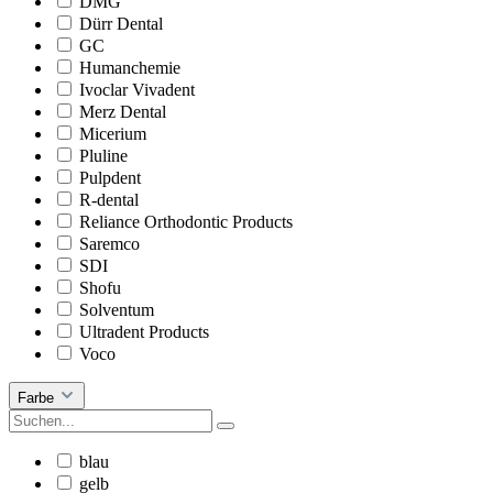
DMG
Dürr Dental
GC
Humanchemie
Ivoclar Vivadent
Merz Dental
Micerium
Pluline
Pulpdent
R-dental
Reliance Orthodontic Products
Saremco
SDI
Shofu
Solventum
Ultradent Products
Voco
Farbe
blau
gelb