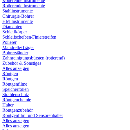
Rotierende Instrumente
Rotierende Instrumente
Stahlinstrumente
Chirurgie-Bohrer
HM-Instrumente
Diamanten
Schleifkörper
Schleifscheiben/Finierstreifen
Polierer
Mandrelle/Träger
Bohrerständer
Zahnreinigungsbürsten (rotierend)
Zubehör & Sonstiges
Alles anzeigen
Röntgen
Röntgen
Röntgenfilme
Speicherfolien
Strahlenschutz
Röntgenchemie
Halter
Röntgenzubehör
Röntgenfilm- und Sensorenhalter
Alles anzeigen
Alles anzeigen