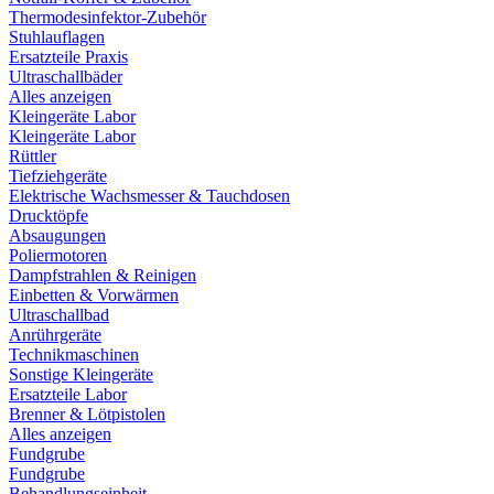
Thermodesinfektor-Zubehör
Stuhlauflagen
Ersatzteile Praxis
Ultraschallbäder
Alles anzeigen
Kleingeräte Labor
Kleingeräte Labor
Rüttler
Tiefziehgeräte
Elektrische Wachsmesser & Tauchdosen
Drucktöpfe
Absaugungen
Poliermotoren
Dampfstrahlen & Reinigen
Einbetten & Vorwärmen
Ultraschallbad
Anrührgeräte
Technikmaschinen
Sonstige Kleingeräte
Ersatzteile Labor
Brenner & Lötpistolen
Alles anzeigen
Fundgrube
Fundgrube
Behandlungseinheit