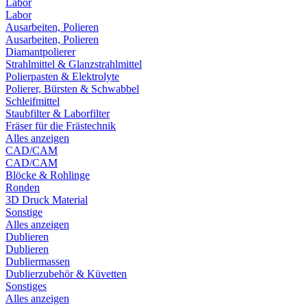
Labor
Labor
Ausarbeiten, Polieren
Ausarbeiten, Polieren
Diamantpolierer
Strahlmittel & Glanzstrahlmittel
Polierpasten & Elektrolyte
Polierer, Bürsten & Schwabbel
Schleifmittel
Staubfilter & Laborfilter
Fräser für die Frästechnik
Alles anzeigen
CAD/CAM
CAD/CAM
Blöcke & Rohlinge
Ronden
3D Druck Material
Sonstige
Alles anzeigen
Dublieren
Dublieren
Dubliermassen
Dublierzubehör & Küvetten
Sonstiges
Alles anzeigen