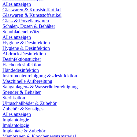
Alles anzeigen
Glaswaren & Kunststoffartikel
Glaswaren & Kunststoffartikel
Glas- & Porzellanwaren
Schalen, Dosen & Behälter
Schubladeneinsätze
Alles anzeigen
Hygiene & Desinfektion
Hygiene & Desinfektion
Abdruck-Desinfektion
Desinfektionstücher
Flächendesinfektion
Händedesinfektion
Instrumentenreinigung & -desinfektion
Maschinelle Aufbereitung
Sauganlagen- & Wasserlinienreinigung
Spender & Behälter
Sterilisation
Ultraschallbäder & Zubehör
Zubehör & Sonstiges
Alles anzeigen
Implantologie
Implantologie
Implantate & Zubehör
Membranen & Knochenersatzmaterial