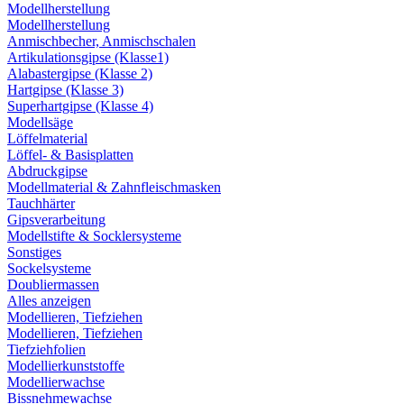
Modellherstellung
Modellherstellung
Anmischbecher, Anmischschalen
Artikulationsgipse (Klasse1)
Alabastergipse (Klasse 2)
Hartgipse (Klasse 3)
Superhartgipse (Klasse 4)
Modellsäge
Löffelmaterial
Löffel- & Basisplatten
Abdruckgipse
Modellmaterial & Zahnfleischmasken
Tauchhärter
Gipsverarbeitung
Modellstifte & Socklersysteme
Sonstiges
Sockelsysteme
Doubliermassen
Alles anzeigen
Modellieren, Tiefziehen
Modellieren, Tiefziehen
Tiefziehfolien
Modellierkunststoffe
Modellierwachse
Bissnehmewachse