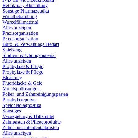
Retraktion, Blutstillung
Sonstige Pharmazeutika
Wundbehandlung
Wurzelfüllmaterial
Alles anzeigen
Praxisorganisation
Praxisorganisation
Büro- & Verwaltungs-Bedarf
Spielzeug
Studien- & Übungsmaterial
Alles anzeigen
Prophylaxe & Pflege
Prophylaxe & Pflege
Bleaching
Fluoridlacke & Gele
Mundspüllösungen
Polier- und Zahnreinigungspasten
Prophylaxepulver
Speicheldiagnostika
Sonstiges
Versiegelung & Hilfsmittel
Zahnpasten & Pflegeprodukte
Zahn- und Interdentalbürsten
Alles anzeigen