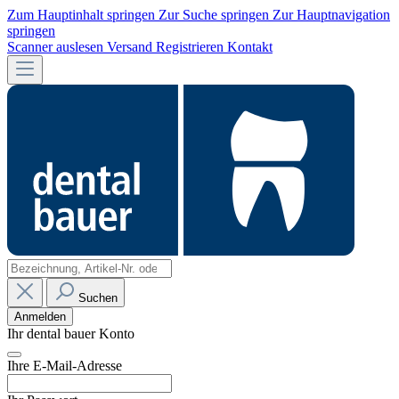
Zum Hauptinhalt springen
Zur Suche springen
Zur Hauptnavigation
springen
Scanner auslesen
Versand
Registrieren
Kontakt
Suchen
Anmelden
Ihr dental bauer Konto
Ihre E-Mail-Adresse