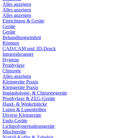
Alles anzeigen
Alles anzeigen
Alles anzeigen
Einrichtung & Geräte
Geräte
Geräte
Behandlungseinheit
Röntgen
CAD/CAM und 3D-Druck
Intraoralscanner
Hygiene
Prophylaxe
Chirurgie
Alles anzeigen
Kleingeräte Praxis
Kleingeräte Praxis
Implantologie- & Chirurgiegeräte
Prophylaxe & ZEG-Geräte
Hand- & Winkelstücke
Lupen & Lupenbrillen
Diverse Kleingeräte
Endo-Geräte
Lichtpolymerisationsgeräte
Mischgeräte
Notfall-Koffer & Zubehör