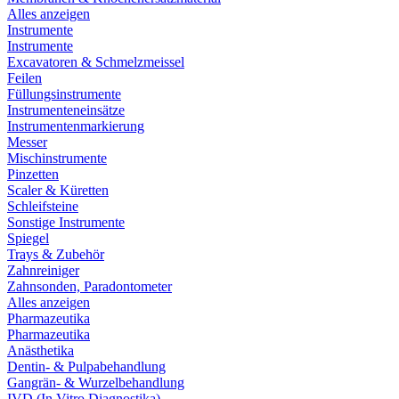
Alles anzeigen
Instrumente
Instrumente
Excavatoren & Schmelzmeissel
Feilen
Füllungsinstrumente
Instrumenteneinsätze
Instrumentenmarkierung
Messer
Mischinstrumente
Pinzetten
Scaler & Küretten
Schleifsteine
Sonstige Instrumente
Spiegel
Trays & Zubehör
Zahnreiniger
Zahnsonden, Paradontometer
Alles anzeigen
Pharmazeutika
Pharmazeutika
Anästhetika
Dentin- & Pulpabehandlung
Gangrän- & Wurzelbehandlung
IVD (In Vitro Diagnostika)