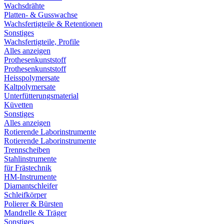
Wachsdrähte
Platten- & Gusswachse
Wachsfertigteile & Retentionen
Sonstiges
Wachsfertigteile, Profile
Alles anzeigen
Prothesenkunststoff
Prothesenkunststoff
Heisspolymersate
Kaltpolymersate
Unterfütterungsmaterial
Küvetten
Sonstiges
Alles anzeigen
Rotierende Laborinstrumente
Rotierende Laborinstrumente
Trennscheiben
Stahlinstrumente
für Frästechnik
HM-Instrumente
Diamantschleifer
Schleifkörper
Polierer & Bürsten
Mandrelle & Träger
Sonstiges