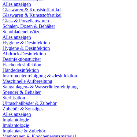
Alles anzeigen
Glaswaren & Kunststoffartikel
Glaswaren & Kunststoffartikel
Glas- & Porzellanwaren
Schalen, Dosen & Behälter
Schubladeneinsätze
Alles anzeigen
Hygiene & Desinfektion
Hygiene & Desinfektion
Abdruck-Desinfektion
Desinfektionstücher
Flächendesinfektion
Händedesinfektion
Instrumentenreinigung & -desinfektion
Maschinelle Aufbereitung
Sauganlagen- & Wasserlinienreinigung
Spender & Behälter
Sterilisation
Ultraschallbäder & Zubehör
Zubehör & Sonstiges
Alles anzeigen
Implantologie
Implantologie
Implantate & Zubehör
Membranen & Knochenersatzmaterial