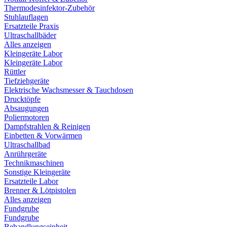
Thermodesinfektor-Zubehör
Stuhlauflagen
Ersatzteile Praxis
Ultraschallbäder
Alles anzeigen
Kleingeräte Labor
Kleingeräte Labor
Rüttler
Tiefziehgeräte
Elektrische Wachsmesser & Tauchdosen
Drucktöpfe
Absaugungen
Poliermotoren
Dampfstrahlen & Reinigen
Einbetten & Vorwärmen
Ultraschallbad
Anrührgeräte
Technikmaschinen
Sonstige Kleingeräte
Ersatzteile Labor
Brenner & Lötpistolen
Alles anzeigen
Fundgrube
Fundgrube
Behandlungseinheit