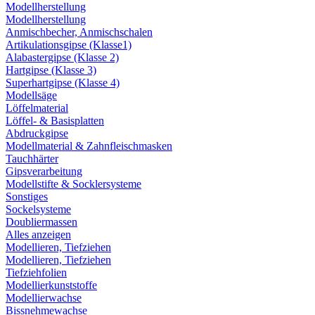
Modellherstellung
Modellherstellung
Anmischbecher, Anmischschalen
Artikulationsgipse (Klasse1)
Alabastergipse (Klasse 2)
Hartgipse (Klasse 3)
Superhartgipse (Klasse 4)
Modellsäge
Löffelmaterial
Löffel- & Basisplatten
Abdruckgipse
Modellmaterial & Zahnfleischmasken
Tauchhärter
Gipsverarbeitung
Modellstifte & Socklersysteme
Sonstiges
Sockelsysteme
Doubliermassen
Alles anzeigen
Modellieren, Tiefziehen
Modellieren, Tiefziehen
Tiefziehfolien
Modellierkunststoffe
Modellierwachse
Bissnehmewachse