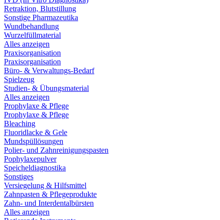
Retraktion, Blutstillung
Sonstige Pharmazeutika
Wundbehandlung
Wurzelfüllmaterial
Alles anzeigen
Praxisorganisation
Praxisorganisation
Büro- & Verwaltungs-Bedarf
Spielzeug
Studien- & Übungsmaterial
Alles anzeigen
Prophylaxe & Pflege
Prophylaxe & Pflege
Bleaching
Fluoridlacke & Gele
Mundspüllösungen
Polier- und Zahnreinigungspasten
Pophylaxepulver
Speicheldiagnostika
Sonstiges
Versiegelung & Hilfsmittel
Zahnpasten & Pflegeprodukte
Zahn- und Interdentalbürsten
Alles anzeigen