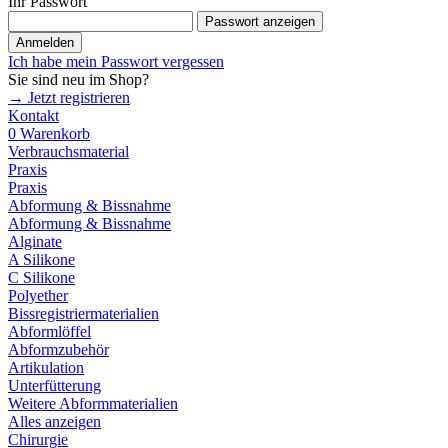
Ihr Passwort
Passwort anzeigen
Anmelden
Ich habe mein Passwort vergessen
Sie sind neu im Shop?
→ Jetzt registrieren
Kontakt
0
Warenkorb
Verbrauchsmaterial
Praxis
Praxis
Abformung & Bissnahme
Abformung & Bissnahme
Alginate
A Silikone
C Silikone
Polyether
Bissregistriermaterialien
Abformlöffel
Abformzubehör
Artikulation
Unterfütterung
Weitere Abformmaterialien
Alles anzeigen
Chirurgie