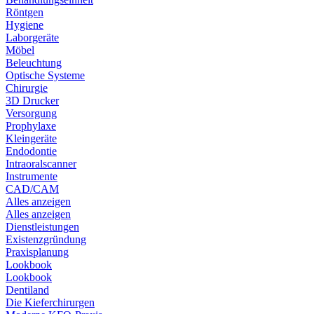
Röntgen
Hygiene
Laborgeräte
Möbel
Beleuchtung
Optische Systeme
Chirurgie
3D Drucker
Versorgung
Prophylaxe
Kleingeräte
Endodontie
Intraoralscanner
Instrumente
CAD/CAM
Alles anzeigen
Alles anzeigen
Dienstleistungen
Existenzgründung
Praxisplanung
Lookbook
Lookbook
Dentiland
Die Kieferchirurgen