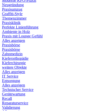
Moderne KFO-Praxis
Neugründung
Praxisumzug
Graffiti-Style
Themenzimmer
Praxisklinik
Perfekte Linienführung
Ambiente in Holz
Praxis mit Lounge Gefühl
Alles anzeigen
Praxisbörse
Praxisbörse
Zahnmedizin
Kieferorthopädie
Kieferchirurgie
weitere Objekte
Alles anzeigen
IT Service
Entsorgung
Alles anzeigen
Technischer Service
Gerätewartung
Recall
Reparaturservice
Validierung