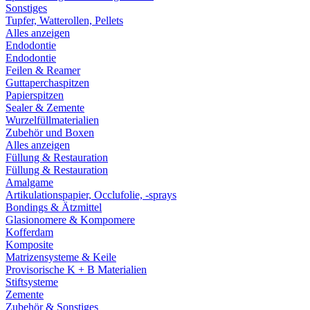
Sonstiges
Tupfer, Watterollen, Pellets
Alles anzeigen
Endodontie
Endodontie
Feilen & Reamer
Guttaperchaspitzen
Papierspitzen
Sealer & Zemente
Wurzelfüllmaterialien
Zubehör und Boxen
Alles anzeigen
Füllung & Restauration
Füllung & Restauration
Amalgame
Artikulationspapier, Occlufolie, -sprays
Bondings & Ätzmittel
Glasionomere & Kompomere
Kofferdam
Komposite
Matrizensysteme & Keile
Provisorische K + B Materialien
Stiftsysteme
Zemente
Zubehör & Sonstiges