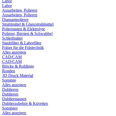
Labor
Labor
Ausarbeiten, Polieren
Ausarbeiten, Polieren
Diamantpolierer
Strahlmittel & Glanzstrahlmittel
Polierpasten & Elektrolyte
Polierer, Bürsten & Schwabbel
Schleifmittel
Staubfilter & Laborfilter
Fräser für die Frästechnik
Alles anzeigen
CAD/CAM
CAD/CAM
Blöcke & Rohlinge
Ronden
3D Druck Material
Sonstige
Alles anzeigen
Dublieren
Dublieren
Dubliermassen
Dublierzubehör & Küvetten
Sonstiges
Alles anzeigen