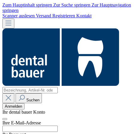
Zum Hauptinhalt springen
Zur Suche springen
Zur Hauptnavigation
springen
Scanner auslesen
Versand
Registrieren
Kontakt
Suchen
Anmelden
Ihr dental bauer Konto
Ihre E-Mail-Adresse