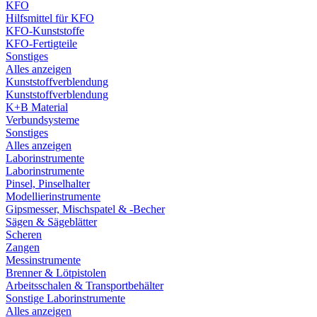
KFO
Hilfsmittel für KFO
KFO-Kunststoffe
KFO-Fertigteile
Sonstiges
Alles anzeigen
Kunststoffverblendung
Kunststoffverblendung
K+B Material
Verbundsysteme
Sonstiges
Alles anzeigen
Laborinstrumente
Laborinstrumente
Pinsel, Pinselhalter
Modellierinstrumente
Gipsmesser, Mischspatel & -Becher
Sägen & Sägeblätter
Scheren
Zangen
Messinstrumente
Brenner & Lötpistolen
Arbeitsschalen & Transportbehälter
Sonstige Laborinstrumente
Alles anzeigen