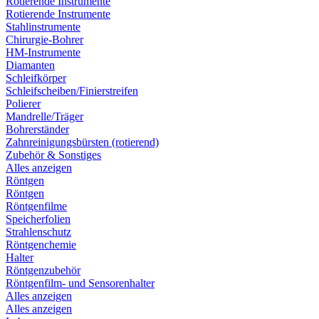
Rotierende Instrumente
Rotierende Instrumente
Stahlinstrumente
Chirurgie-Bohrer
HM-Instrumente
Diamanten
Schleifkörper
Schleifscheiben/Finierstreifen
Polierer
Mandrelle/Träger
Bohrerständer
Zahnreinigungsbürsten (rotierend)
Zubehör & Sonstiges
Alles anzeigen
Röntgen
Röntgen
Röntgenfilme
Speicherfolien
Strahlenschutz
Röntgenchemie
Halter
Röntgenzubehör
Röntgenfilm- und Sensorenhalter
Alles anzeigen
Alles anzeigen