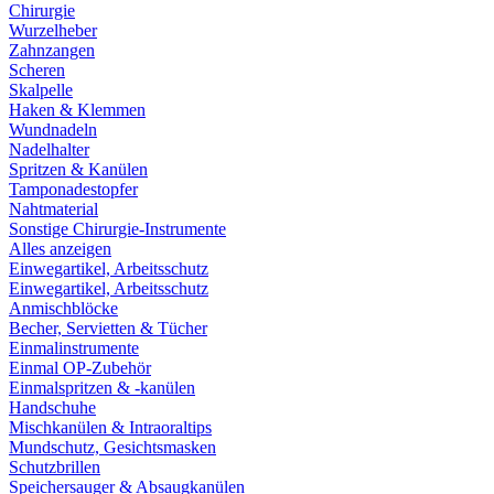
Chirurgie
Wurzelheber
Zahnzangen
Scheren
Skalpelle
Haken & Klemmen
Wundnadeln
Nadelhalter
Spritzen & Kanülen
Tamponadestopfer
Nahtmaterial
Sonstige Chirurgie-Instrumente
Alles anzeigen
Einwegartikel, Arbeitsschutz
Einwegartikel, Arbeitsschutz
Anmischblöcke
Becher, Servietten & Tücher
Einmalinstrumente
Einmal OP-Zubehör
Einmalspritzen & -kanülen
Handschuhe
Mischkanülen & Intraoraltips
Mundschutz, Gesichtsmasken
Schutzbrillen
Speichersauger & Absaugkanülen