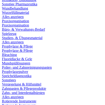
Sonstige Pharmazeutika
Wundbehandlung
Wurzelfüllmaterial
Alles anzeigen
Praxisorganisation
Praxisorganisation
Büro- & Verwaltungs-Bedarf
Spielzeug
Studien- & Übungsmaterial
Alles anzeigen
Prophylaxe & Pflege
Prophylaxe & Pflege
Bleaching
Fluoridlacke & Gele
Mundspüllösungen
Polier- und Zahnreinigungspasten
Prophylaxepulver
Speicheldiagnostika
Sonstiges
Versiegelung & Hilfsmittel
Zahnpasten & Pflegeprodukte
Zahn- und Interdentalbürsten
Alles anzeigen
Rotierende Instrumente