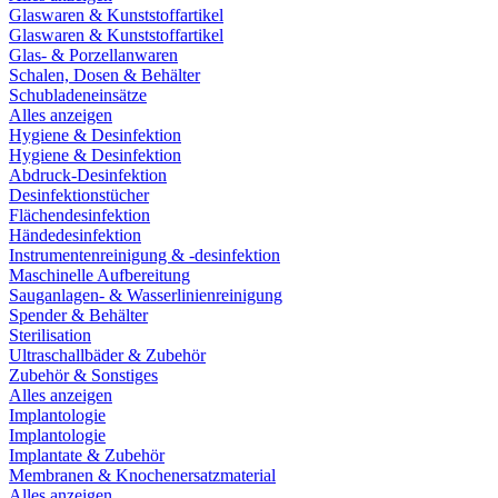
Glaswaren & Kunststoffartikel
Glaswaren & Kunststoffartikel
Glas- & Porzellanwaren
Schalen, Dosen & Behälter
Schubladeneinsätze
Alles anzeigen
Hygiene & Desinfektion
Hygiene & Desinfektion
Abdruck-Desinfektion
Desinfektionstücher
Flächendesinfektion
Händedesinfektion
Instrumentenreinigung & -desinfektion
Maschinelle Aufbereitung
Sauganlagen- & Wasserlinienreinigung
Spender & Behälter
Sterilisation
Ultraschallbäder & Zubehör
Zubehör & Sonstiges
Alles anzeigen
Implantologie
Implantologie
Implantate & Zubehör
Membranen & Knochenersatzmaterial
Alles anzeigen