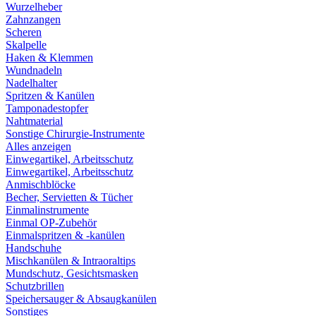
Wurzelheber
Zahnzangen
Scheren
Skalpelle
Haken & Klemmen
Wundnadeln
Nadelhalter
Spritzen & Kanülen
Tamponadestopfer
Nahtmaterial
Sonstige Chirurgie-Instrumente
Alles anzeigen
Einwegartikel, Arbeitsschutz
Einwegartikel, Arbeitsschutz
Anmischblöcke
Becher, Servietten & Tücher
Einmalinstrumente
Einmal OP-Zubehör
Einmalspritzen & -kanülen
Handschuhe
Mischkanülen & Intraoraltips
Mundschutz, Gesichtsmasken
Schutzbrillen
Speichersauger & Absaugkanülen
Sonstiges