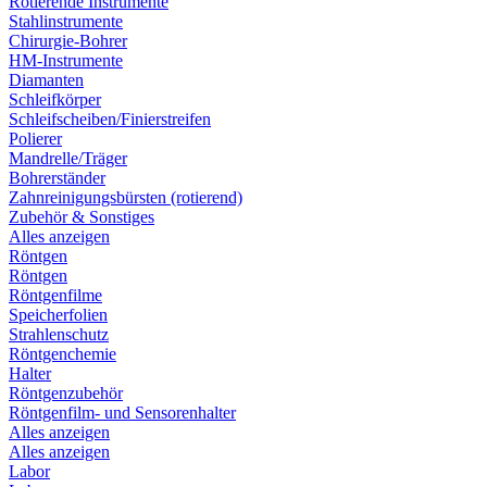
Rotierende Instrumente
Stahlinstrumente
Chirurgie-Bohrer
HM-Instrumente
Diamanten
Schleifkörper
Schleifscheiben/Finierstreifen
Polierer
Mandrelle/Träger
Bohrerständer
Zahnreinigungsbürsten (rotierend)
Zubehör & Sonstiges
Alles anzeigen
Röntgen
Röntgen
Röntgenfilme
Speicherfolien
Strahlenschutz
Röntgenchemie
Halter
Röntgenzubehör
Röntgenfilm- und Sensorenhalter
Alles anzeigen
Alles anzeigen
Labor