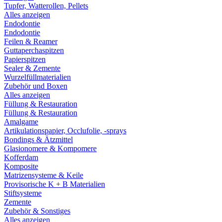
Tupfer, Watterollen, Pellets
Alles anzeigen
Endodontie
Endodontie
Feilen & Reamer
Guttaperchaspitzen
Papierspitzen
Sealer & Zemente
Wurzelfüllmaterialien
Zubehör und Boxen
Alles anzeigen
Füllung & Restauration
Füllung & Restauration
Amalgame
Artikulationspapier, Occlufolie, -sprays
Bondings & Ätzmittel
Glasionomere & Kompomere
Kofferdam
Komposite
Matrizensysteme & Keile
Provisorische K + B Materialien
Stiftsysteme
Zemente
Zubehör & Sonstiges
Alles anzeigen