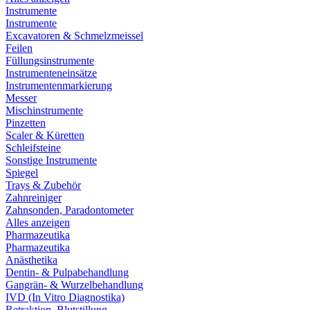
Instrumente
Instrumente
Excavatoren & Schmelzmeissel
Feilen
Füllungsinstrumente
Instrumenteneinsätze
Instrumentenmarkierung
Messer
Mischinstrumente
Pinzetten
Scaler & Küretten
Schleifsteine
Sonstige Instrumente
Spiegel
Trays & Zubehör
Zahnreiniger
Zahnsonden, Paradontometer
Alles anzeigen
Pharmazeutika
Pharmazeutika
Anästhetika
Dentin- & Pulpabehandlung
Gangrän- & Wurzelbehandlung
IVD (In Vitro Diagnostika)
Retraktion, Blutstillung