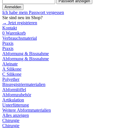
Passwort anzeigen
Anmelden
Ich habe mein Passwort vergessen
Sie sind neu im Shop?
→ Jetzt registrieren
Kontakt
0
Warenkorb
Verbrauchsmaterial
Praxis
Praxis
Abformung & Bissnahme
Abformung & Bissnahme
Alginate
A Silikone
C Silikone
Polyether
Bissregistriermaterialien
Abformlöffel
Abformzubehör
Artikulation
Unterfütterung
Weitere Abformmaterialien
Alles anzeigen
Chirurgie
Chirurgie