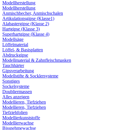
Modellherstellung
Modellherstellung
Anmischbecher, Anmischschalen
Artikulationsgipse (Klasse1)
Alabastergipse (Klasse 2)
Hartgipse (Klasse 3)
Superhartgipse (Klasse 4)
Modellsäge
Löffelmaterial
Löffel- & Basisplatten
Abdruckgipse
Modellmaterial & Zahnfleischmasken
Tauchhärter
Gipsverarbeitung
Modellstifte & Socklersysteme
Sonstiges
Sockelsysteme
Doubliermassen
Alles anzeigen
Modellieren, Tiefziehen
Modellieren, Tiefziehen
Tiefziehfolien
Modellierkunststoffe
Modellierwachse
Bissnehmewachse