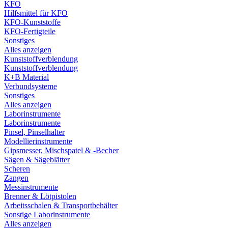
KFO
Hilfsmittel für KFO
KFO-Kunststoffe
KFO-Fertigteile
Sonstiges
Alles anzeigen
Kunststoffverblendung
Kunststoffverblendung
K+B Material
Verbundsysteme
Sonstiges
Alles anzeigen
Laborinstrumente
Laborinstrumente
Pinsel, Pinselhalter
Modellierinstrumente
Gipsmesser, Mischspatel & -Becher
Sägen & Sägeblätter
Scheren
Zangen
Messinstrumente
Brenner & Lötpistolen
Arbeitsschalen & Transportbehälter
Sonstige Laborinstrumente
Alles anzeigen