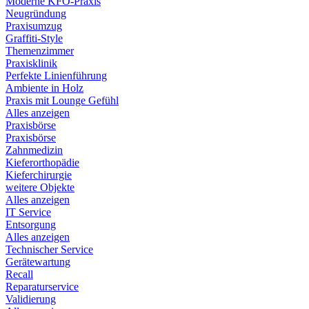
Moderne KFO-Praxis
Neugründung
Praxisumzug
Graffiti-Style
Themenzimmer
Praxisklinik
Perfekte Linienführung
Ambiente in Holz
Praxis mit Lounge Gefühl
Alles anzeigen
Praxisbörse
Praxisbörse
Zahnmedizin
Kieferorthopädie
Kieferchirurgie
weitere Objekte
Alles anzeigen
IT Service
Entsorgung
Alles anzeigen
Technischer Service
Gerätewartung
Recall
Reparaturservice
Validierung