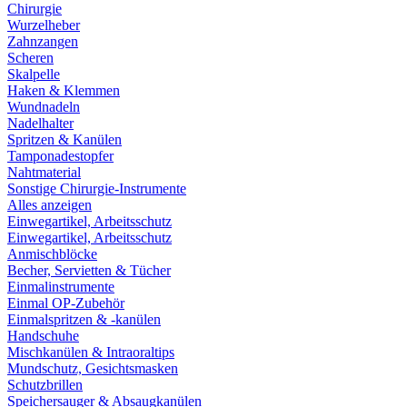
Chirurgie
Wurzelheber
Zahnzangen
Scheren
Skalpelle
Haken & Klemmen
Wundnadeln
Nadelhalter
Spritzen & Kanülen
Tamponadestopfer
Nahtmaterial
Sonstige Chirurgie-Instrumente
Alles anzeigen
Einwegartikel, Arbeitsschutz
Einwegartikel, Arbeitsschutz
Anmischblöcke
Becher, Servietten & Tücher
Einmalinstrumente
Einmal OP-Zubehör
Einmalspritzen & -kanülen
Handschuhe
Mischkanülen & Intraoraltips
Mundschutz, Gesichtsmasken
Schutzbrillen
Speichersauger & Absaugkanülen