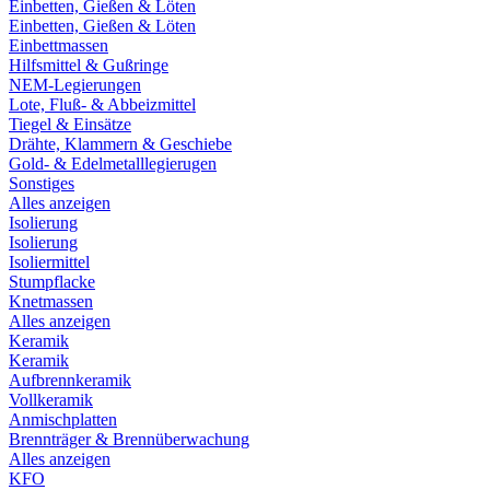
Einbetten, Gießen & Löten
Einbetten, Gießen & Löten
Einbettmassen
Hilfsmittel & Gußringe
NEM-Legierungen
Lote, Fluß- & Abbeizmittel
Tiegel & Einsätze
Drähte, Klammern & Geschiebe
Gold- & Edelmetalllegierugen
Sonstiges
Alles anzeigen
Isolierung
Isolierung
Isoliermittel
Stumpflacke
Knetmassen
Alles anzeigen
Keramik
Keramik
Aufbrennkeramik
Vollkeramik
Anmischplatten
Brennträger & Brennüberwachung
Alles anzeigen
KFO