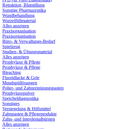
Retraktion, Blutstillung
Sonstige Pharmazeutika
Wundbehandlung
Wurzelfüllmaterial
Alles anzeigen
Praxisorganisation
Praxisorganisation
Büro- & Verwaltungs-Bedarf
Spielzeug
Studien- & Übungsmaterial
Alles anzeigen
Prophylaxe & Pflege
Prophylaxe & Pflege
Bleaching
Fluoridlacke & Gele
Mundspüllösungen
Polier- und Zahnreinigungspasten
Prophylaxepulver
Speicheldiagnostika
Sonstiges
Versiegelung & Hilfsmittel
Zahnpasten & Pflegeprodukte
Zahn- und Interdentalbürsten
Alles anzeigen