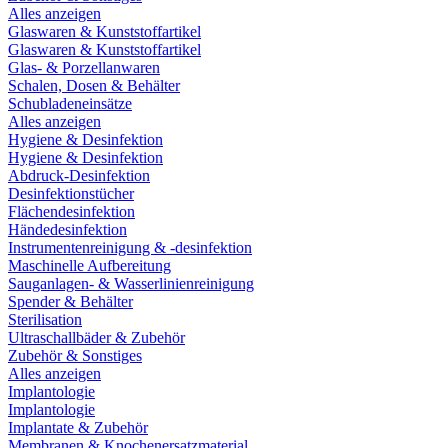
Alles anzeigen
Glaswaren & Kunststoffartikel
Glaswaren & Kunststoffartikel
Glas- & Porzellanwaren
Schalen, Dosen & Behälter
Schubladeneinsätze
Alles anzeigen
Hygiene & Desinfektion
Hygiene & Desinfektion
Abdruck-Desinfektion
Desinfektionstücher
Flächendesinfektion
Händedesinfektion
Instrumentenreinigung & -desinfektion
Maschinelle Aufbereitung
Sauganlagen- & Wasserlinienreinigung
Spender & Behälter
Sterilisation
Ultraschallbäder & Zubehör
Zubehör & Sonstiges
Alles anzeigen
Implantologie
Implantologie
Implantate & Zubehör
Membranen & Knochenersatzmaterial