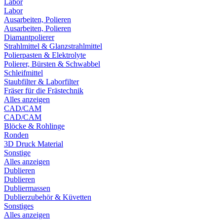
Labor
Labor
Ausarbeiten, Polieren
Ausarbeiten, Polieren
Diamantpolierer
Strahlmittel & Glanzstrahlmittel
Polierpasten & Elektrolyte
Polierer, Bürsten & Schwabbel
Schleifmittel
Staubfilter & Laborfilter
Fräser für die Frästechnik
Alles anzeigen
CAD/CAM
CAD/CAM
Blöcke & Rohlinge
Ronden
3D Druck Material
Sonstige
Alles anzeigen
Dublieren
Dublieren
Dubliermassen
Dublierzubehör & Küvetten
Sonstiges
Alles anzeigen