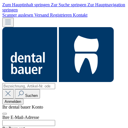
Zum Hauptinhalt springen
Zur Suche springen
Zur Hauptnavigation
springen
Scanner auslesen
Versand
Registrieren
Kontakt
Suchen
Anmelden
Ihr dental bauer Konto
Ihre E-Mail-Adresse