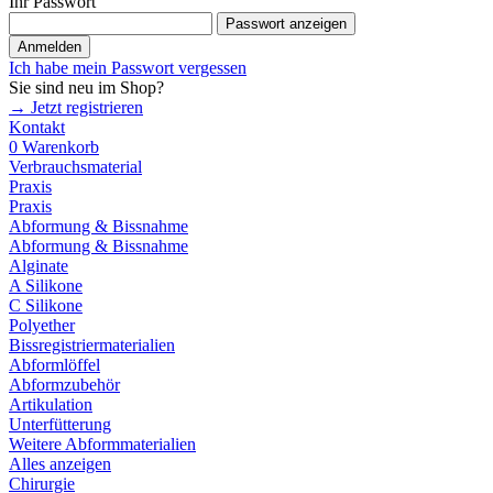
Ihr Passwort
Passwort anzeigen
Anmelden
Ich habe mein Passwort vergessen
Sie sind neu im Shop?
→ Jetzt registrieren
Kontakt
0
Warenkorb
Verbrauchsmaterial
Praxis
Praxis
Abformung & Bissnahme
Abformung & Bissnahme
Alginate
A Silikone
C Silikone
Polyether
Bissregistriermaterialien
Abformlöffel
Abformzubehör
Artikulation
Unterfütterung
Weitere Abformmaterialien
Alles anzeigen
Chirurgie