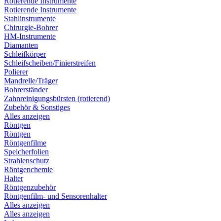
Rotierende Instrumente
Rotierende Instrumente
Stahlinstrumente
Chirurgie-Bohrer
HM-Instrumente
Diamanten
Schleifkörper
Schleifscheiben/Finierstreifen
Polierer
Mandrelle/Träger
Bohrerständer
Zahnreinigungsbürsten (rotierend)
Zubehör & Sonstiges
Alles anzeigen
Röntgen
Röntgen
Röntgenfilme
Speicherfolien
Strahlenschutz
Röntgenchemie
Halter
Röntgenzubehör
Röntgenfilm- und Sensorenhalter
Alles anzeigen
Alles anzeigen