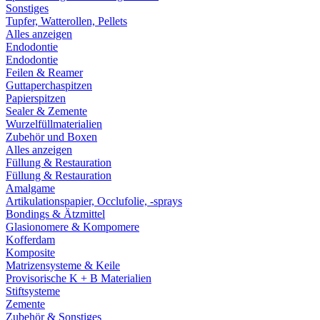
Sonstiges
Tupfer, Watterollen, Pellets
Alles anzeigen
Endodontie
Endodontie
Feilen & Reamer
Guttaperchaspitzen
Papierspitzen
Sealer & Zemente
Wurzelfüllmaterialien
Zubehör und Boxen
Alles anzeigen
Füllung & Restauration
Füllung & Restauration
Amalgame
Artikulationspapier, Occlufolie, -sprays
Bondings & Ätzmittel
Glasionomere & Kompomere
Kofferdam
Komposite
Matrizensysteme & Keile
Provisorische K + B Materialien
Stiftsysteme
Zemente
Zubehör & Sonstiges