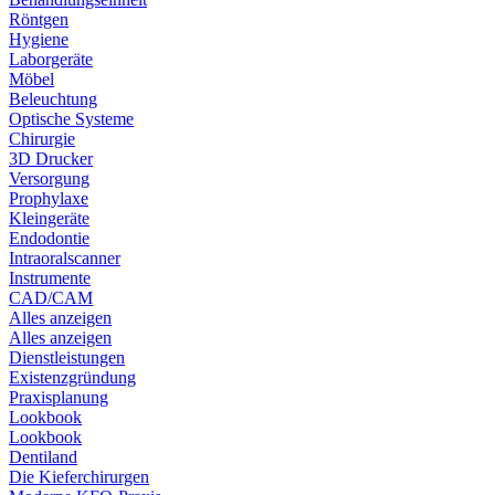
Röntgen
Hygiene
Laborgeräte
Möbel
Beleuchtung
Optische Systeme
Chirurgie
3D Drucker
Versorgung
Prophylaxe
Kleingeräte
Endodontie
Intraoralscanner
Instrumente
CAD/CAM
Alles anzeigen
Alles anzeigen
Dienstleistungen
Existenzgründung
Praxisplanung
Lookbook
Lookbook
Dentiland
Die Kieferchirurgen