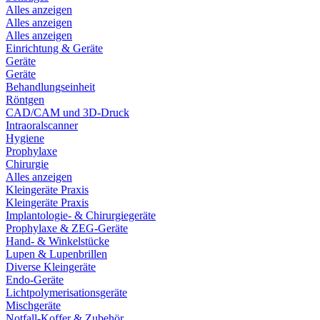
Alles anzeigen
Alles anzeigen
Alles anzeigen
Einrichtung & Geräte
Geräte
Geräte
Behandlungseinheit
Röntgen
CAD/CAM und 3D-Druck
Intraoralscanner
Hygiene
Prophylaxe
Chirurgie
Alles anzeigen
Kleingeräte Praxis
Kleingeräte Praxis
Implantologie- & Chirurgiegeräte
Prophylaxe & ZEG-Geräte
Hand- & Winkelstücke
Lupen & Lupenbrillen
Diverse Kleingeräte
Endo-Geräte
Lichtpolymerisationsgeräte
Mischgeräte
Notfall-Koffer & Zubehör