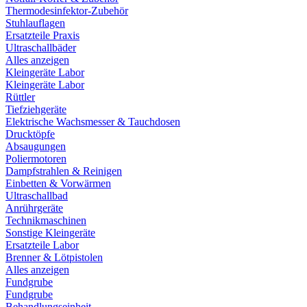
Thermodesinfektor-Zubehör
Stuhlauflagen
Ersatzteile Praxis
Ultraschallbäder
Alles anzeigen
Kleingeräte Labor
Kleingeräte Labor
Rüttler
Tiefziehgeräte
Elektrische Wachsmesser & Tauchdosen
Drucktöpfe
Absaugungen
Poliermotoren
Dampfstrahlen & Reinigen
Einbetten & Vorwärmen
Ultraschallbad
Anrührgeräte
Technikmaschinen
Sonstige Kleingeräte
Ersatzteile Labor
Brenner & Lötpistolen
Alles anzeigen
Fundgrube
Fundgrube
Behandlungseinheit