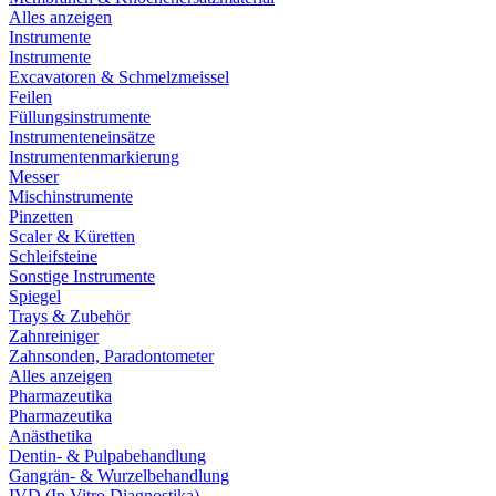
Alles anzeigen
Instrumente
Instrumente
Excavatoren & Schmelzmeissel
Feilen
Füllungsinstrumente
Instrumenteneinsätze
Instrumentenmarkierung
Messer
Mischinstrumente
Pinzetten
Scaler & Küretten
Schleifsteine
Sonstige Instrumente
Spiegel
Trays & Zubehör
Zahnreiniger
Zahnsonden, Paradontometer
Alles anzeigen
Pharmazeutika
Pharmazeutika
Anästhetika
Dentin- & Pulpabehandlung
Gangrän- & Wurzelbehandlung
IVD (In Vitro Diagnostika)