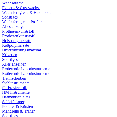
Wachsdrähte
Platten- & Gusswachse
Wachsfertigteile & Retentionen
Sonstiges
Wachsfertigteile, Profile
Alles anzeigen
Prothesenkunststoff
Prothesenkunststoff
Heisspolymersate
Kaltpolymersate
Unterfütterungsmaterial
Küvetten
Sonstiges
Alles anzeigen
Rotierende Laborinstrumente
Rotierende Laborinstrumente
Trennscheiben
Stahlinstrumente
für Frästechnik
HM-Instrumente
Diamantschleifer
Schleifkörper
Polierer & Bürsten
Mandrelle & Träger
Sonstiges