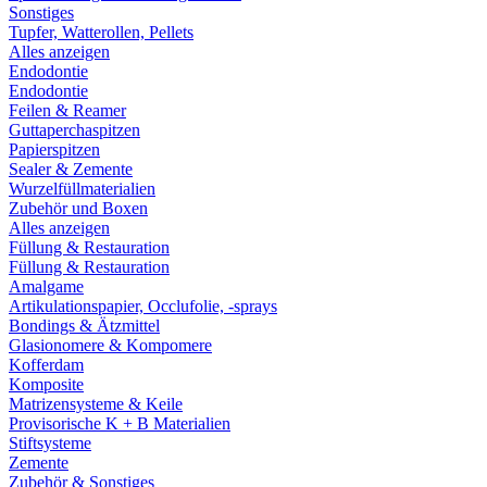
Sonstiges
Tupfer, Watterollen, Pellets
Alles anzeigen
Endodontie
Endodontie
Feilen & Reamer
Guttaperchaspitzen
Papierspitzen
Sealer & Zemente
Wurzelfüllmaterialien
Zubehör und Boxen
Alles anzeigen
Füllung & Restauration
Füllung & Restauration
Amalgame
Artikulationspapier, Occlufolie, -sprays
Bondings & Ätzmittel
Glasionomere & Kompomere
Kofferdam
Komposite
Matrizensysteme & Keile
Provisorische K + B Materialien
Stiftsysteme
Zemente
Zubehör & Sonstiges