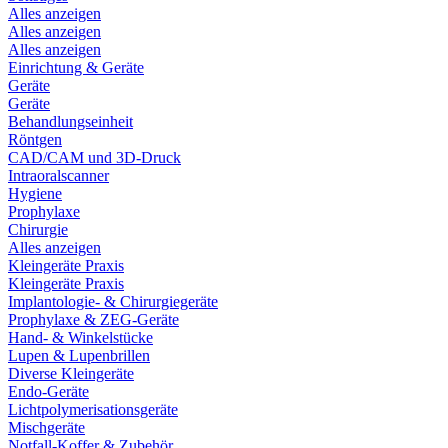
Alles anzeigen
Alles anzeigen
Alles anzeigen
Einrichtung & Geräte
Geräte
Geräte
Behandlungseinheit
Röntgen
CAD/CAM und 3D-Druck
Intraoralscanner
Hygiene
Prophylaxe
Chirurgie
Alles anzeigen
Kleingeräte Praxis
Kleingeräte Praxis
Implantologie- & Chirurgiegeräte
Prophylaxe & ZEG-Geräte
Hand- & Winkelstücke
Lupen & Lupenbrillen
Diverse Kleingeräte
Endo-Geräte
Lichtpolymerisationsgeräte
Mischgeräte
Notfall-Koffer & Zubehör