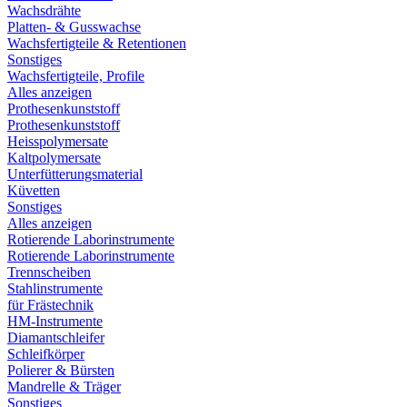
Wachsdrähte
Platten- & Gusswachse
Wachsfertigteile & Retentionen
Sonstiges
Wachsfertigteile, Profile
Alles anzeigen
Prothesenkunststoff
Prothesenkunststoff
Heisspolymersate
Kaltpolymersate
Unterfütterungsmaterial
Küvetten
Sonstiges
Alles anzeigen
Rotierende Laborinstrumente
Rotierende Laborinstrumente
Trennscheiben
Stahlinstrumente
für Frästechnik
HM-Instrumente
Diamantschleifer
Schleifkörper
Polierer & Bürsten
Mandrelle & Träger
Sonstiges