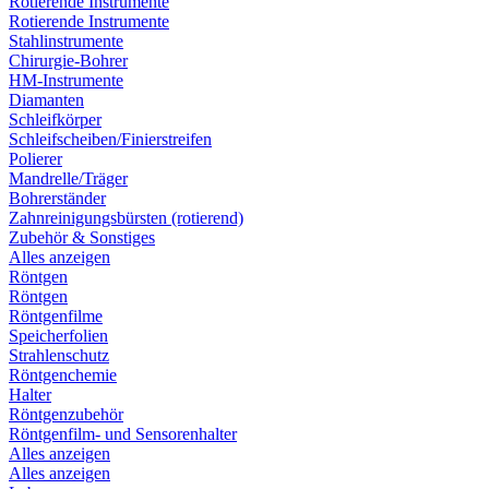
Rotierende Instrumente
Rotierende Instrumente
Stahlinstrumente
Chirurgie-Bohrer
HM-Instrumente
Diamanten
Schleifkörper
Schleifscheiben/Finierstreifen
Polierer
Mandrelle/Träger
Bohrerständer
Zahnreinigungsbürsten (rotierend)
Zubehör & Sonstiges
Alles anzeigen
Röntgen
Röntgen
Röntgenfilme
Speicherfolien
Strahlenschutz
Röntgenchemie
Halter
Röntgenzubehör
Röntgenfilm- und Sensorenhalter
Alles anzeigen
Alles anzeigen