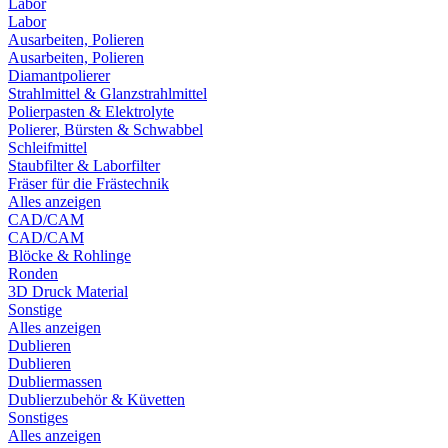
Labor
Labor
Ausarbeiten, Polieren
Ausarbeiten, Polieren
Diamantpolierer
Strahlmittel & Glanzstrahlmittel
Polierpasten & Elektrolyte
Polierer, Bürsten & Schwabbel
Schleifmittel
Staubfilter & Laborfilter
Fräser für die Frästechnik
Alles anzeigen
CAD/CAM
CAD/CAM
Blöcke & Rohlinge
Ronden
3D Druck Material
Sonstige
Alles anzeigen
Dublieren
Dublieren
Dubliermassen
Dublierzubehör & Küvetten
Sonstiges
Alles anzeigen