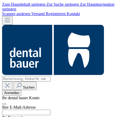
Zum Hauptinhalt springen
Zur Suche springen
Zur Hauptnavigation
springen
Scanner auslesen
Versand
Registrieren
Kontakt
Suchen
Anmelden
Ihr dental bauer Konto
Ihre E-Mail-Adresse