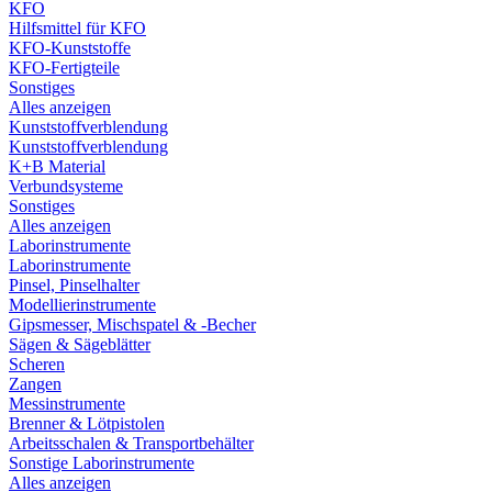
KFO
Hilfsmittel für KFO
KFO-Kunststoffe
KFO-Fertigteile
Sonstiges
Alles anzeigen
Kunststoffverblendung
Kunststoffverblendung
K+B Material
Verbundsysteme
Sonstiges
Alles anzeigen
Laborinstrumente
Laborinstrumente
Pinsel, Pinselhalter
Modellierinstrumente
Gipsmesser, Mischspatel & -Becher
Sägen & Sägeblätter
Scheren
Zangen
Messinstrumente
Brenner & Lötpistolen
Arbeitsschalen & Transportbehälter
Sonstige Laborinstrumente
Alles anzeigen