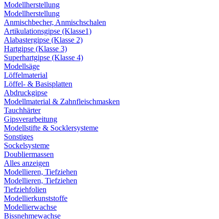
Modellherstellung
Modellherstellung
Anmischbecher, Anmischschalen
Artikulationsgipse (Klasse1)
Alabastergipse (Klasse 2)
Hartgipse (Klasse 3)
Superhartgipse (Klasse 4)
Modellsäge
Löffelmaterial
Löffel- & Basisplatten
Abdruckgipse
Modellmaterial & Zahnfleischmasken
Tauchhärter
Gipsverarbeitung
Modellstifte & Socklersysteme
Sonstiges
Sockelsysteme
Doubliermassen
Alles anzeigen
Modellieren, Tiefziehen
Modellieren, Tiefziehen
Tiefziehfolien
Modellierkunststoffe
Modellierwachse
Bissnehmewachse