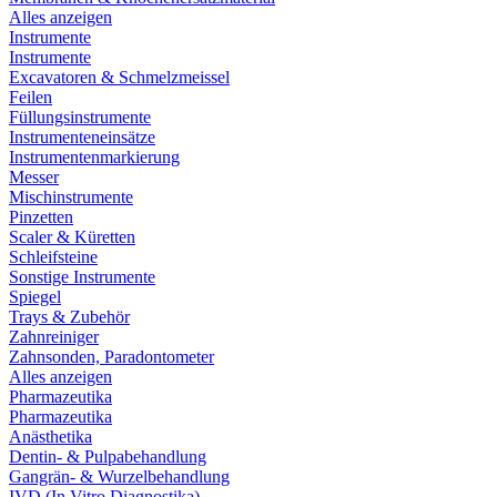
Alles anzeigen
Instrumente
Instrumente
Excavatoren & Schmelzmeissel
Feilen
Füllungsinstrumente
Instrumenteneinsätze
Instrumentenmarkierung
Messer
Mischinstrumente
Pinzetten
Scaler & Küretten
Schleifsteine
Sonstige Instrumente
Spiegel
Trays & Zubehör
Zahnreiniger
Zahnsonden, Paradontometer
Alles anzeigen
Pharmazeutika
Pharmazeutika
Anästhetika
Dentin- & Pulpabehandlung
Gangrän- & Wurzelbehandlung
IVD (In Vitro Diagnostika)