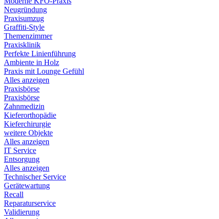
Moderne KFO-Praxis
Neugründung
Praxisumzug
Graffiti-Style
Themenzimmer
Praxisklinik
Perfekte Linienführung
Ambiente in Holz
Praxis mit Lounge Gefühl
Alles anzeigen
Praxisbörse
Praxisbörse
Zahnmedizin
Kieferorthopädie
Kieferchirurgie
weitere Objekte
Alles anzeigen
IT Service
Entsorgung
Alles anzeigen
Technischer Service
Gerätewartung
Recall
Reparaturservice
Validierung