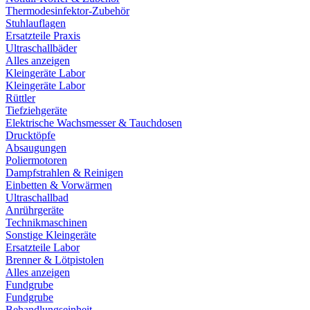
Thermodesinfektor-Zubehör
Stuhlauflagen
Ersatzteile Praxis
Ultraschallbäder
Alles anzeigen
Kleingeräte Labor
Kleingeräte Labor
Rüttler
Tiefziehgeräte
Elektrische Wachsmesser & Tauchdosen
Drucktöpfe
Absaugungen
Poliermotoren
Dampfstrahlen & Reinigen
Einbetten & Vorwärmen
Ultraschallbad
Anrührgeräte
Technikmaschinen
Sonstige Kleingeräte
Ersatzteile Labor
Brenner & Lötpistolen
Alles anzeigen
Fundgrube
Fundgrube
Behandlungseinheit