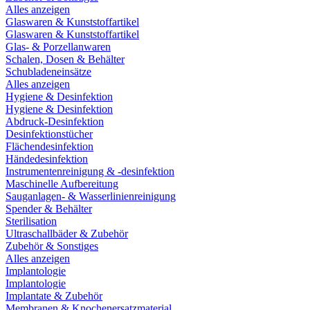
Alles anzeigen
Glaswaren & Kunststoffartikel
Glaswaren & Kunststoffartikel
Glas- & Porzellanwaren
Schalen, Dosen & Behälter
Schubladeneinsätze
Alles anzeigen
Hygiene & Desinfektion
Hygiene & Desinfektion
Abdruck-Desinfektion
Desinfektionstücher
Flächendesinfektion
Händedesinfektion
Instrumentenreinigung & -desinfektion
Maschinelle Aufbereitung
Sauganlagen- & Wasserlinienreinigung
Spender & Behälter
Sterilisation
Ultraschallbäder & Zubehör
Zubehör & Sonstiges
Alles anzeigen
Implantologie
Implantologie
Implantate & Zubehör
Membranen & Knochenersatzmaterial