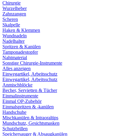
Chirurgie
Wurzelheber
Zahnzangen
Scheren
Skalpelle
Haken & Klemmen
Wundnadeln
Nadelhalter
Spritzen & Kanülen
Tamponadestopfer
Nahtmaterial
Sonstige Chirurgie-Instrumente
Alles anzeigen
Einwegartikel, Arbeitsschutz
Einwegartikel, Arbeitsschutz
Anmischblöcke
Becher, Servietten & Tücher
Einmalinstrumente
Einmal OP-Zubehör
Einmalspritzen & -kanülen
Handschuhe
Mischkanülen & Intraoraltips
Mundschutz, Gesichtsmasken
Schutzbrillen
Speichersauger & Absaugkanülen