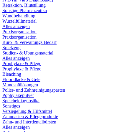
Retraktion, Blutstillung
Sonstige Pharmazeutika
Wundbehandlung
Wurzelfüllmaterial
Alles anzeigen
Praxisorganisation
Praxisorganisation
Büro- & Verwaltungs-Bedarf
Spielzeug
Studien- & Übungsmaterial
Alles anzeigen
Prophylaxe & Pflege
Prophylaxe & Pflege
Bleaching
Fluoridlacke & Gele
Mundspüllösungen
Polier- und Zahnreinigungspasten
Pophylaxepulver
Speicheldiagnostika
Sonstiges
Versiegelung & Hilfsmittel
Zahnpasten & Pflegeprodukte
Zahn- und Interdentalbürsten
Alles anzeigen