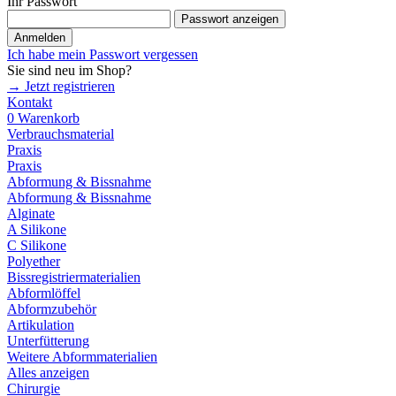
Ihr Passwort
Passwort anzeigen
Anmelden
Ich habe mein Passwort vergessen
Sie sind neu im Shop?
→ Jetzt registrieren
Kontakt
0
Warenkorb
Verbrauchsmaterial
Praxis
Praxis
Abformung & Bissnahme
Abformung & Bissnahme
Alginate
A Silikone
C Silikone
Polyether
Bissregistriermaterialien
Abformlöffel
Abformzubehör
Artikulation
Unterfütterung
Weitere Abformmaterialien
Alles anzeigen
Chirurgie