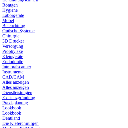
Röntgen
Hygiene
Laborgeräte
Möbel
Beleuchtung
Optische Systeme
Chirurgie
3D Drucker
Versorgung
Prophylaxe
Kleingeräte
Endodontie
Intraoralscanner
Instrumente
CAD/CAM
Alles anzeigen
Alles anzeigen
Dienstleistungen
Existenzgründung
Praxisplanung
Lookbook
Lookbook
Dentiland
Die Kieferchirurgen