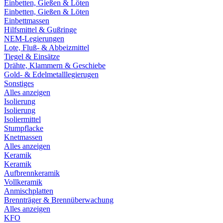
Einbetten, Gießen & Löten
Einbetten, Gießen & Löten
Einbettmassen
Hilfsmittel & Gußringe
NEM-Legierungen
Lote, Fluß- & Abbeizmittel
Tiegel & Einsätze
Drähte, Klammern & Geschiebe
Gold- & Edelmetalllegierugen
Sonstiges
Alles anzeigen
Isolierung
Isolierung
Isoliermittel
Stumpflacke
Knetmassen
Alles anzeigen
Keramik
Keramik
Aufbrennkeramik
Vollkeramik
Anmischplatten
Brennträger & Brennüberwachung
Alles anzeigen
KFO