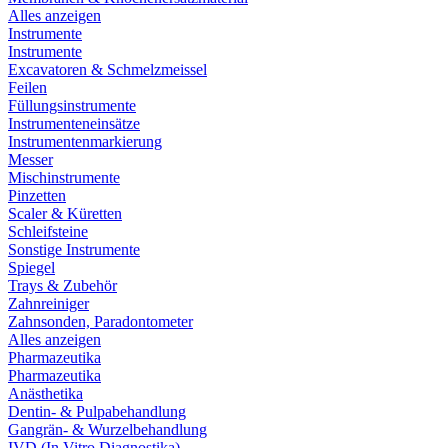
Alles anzeigen
Instrumente
Instrumente
Excavatoren & Schmelzmeissel
Feilen
Füllungsinstrumente
Instrumenteneinsätze
Instrumentenmarkierung
Messer
Mischinstrumente
Pinzetten
Scaler & Küretten
Schleifsteine
Sonstige Instrumente
Spiegel
Trays & Zubehör
Zahnreiniger
Zahnsonden, Paradontometer
Alles anzeigen
Pharmazeutika
Pharmazeutika
Anästhetika
Dentin- & Pulpabehandlung
Gangrän- & Wurzelbehandlung
IVD (In Vitro Diagnostika)