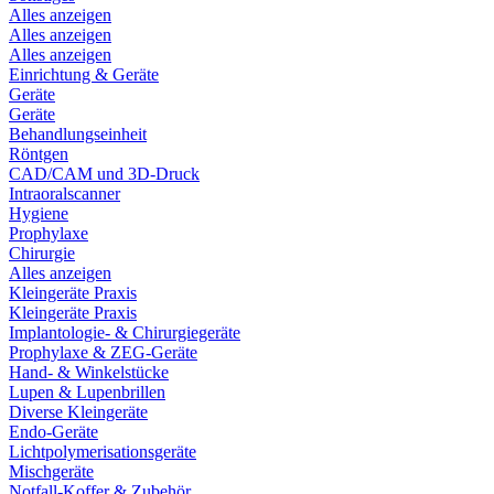
Alles anzeigen
Alles anzeigen
Alles anzeigen
Einrichtung & Geräte
Geräte
Geräte
Behandlungseinheit
Röntgen
CAD/CAM und 3D-Druck
Intraoralscanner
Hygiene
Prophylaxe
Chirurgie
Alles anzeigen
Kleingeräte Praxis
Kleingeräte Praxis
Implantologie- & Chirurgiegeräte
Prophylaxe & ZEG-Geräte
Hand- & Winkelstücke
Lupen & Lupenbrillen
Diverse Kleingeräte
Endo-Geräte
Lichtpolymerisationsgeräte
Mischgeräte
Notfall-Koffer & Zubehör