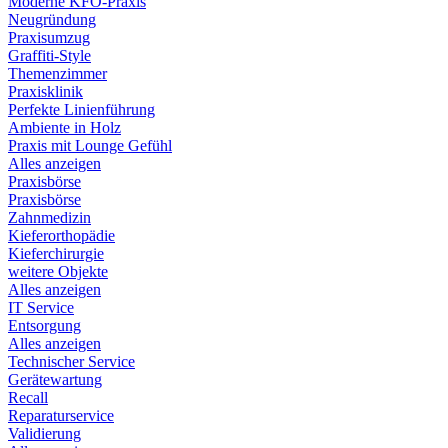
Moderne KFO-Praxis
Neugründung
Praxisumzug
Graffiti-Style
Themenzimmer
Praxisklinik
Perfekte Linienführung
Ambiente in Holz
Praxis mit Lounge Gefühl
Alles anzeigen
Praxisbörse
Praxisbörse
Zahnmedizin
Kieferorthopädie
Kieferchirurgie
weitere Objekte
Alles anzeigen
IT Service
Entsorgung
Alles anzeigen
Technischer Service
Gerätewartung
Recall
Reparaturservice
Validierung