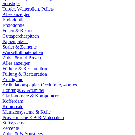
Sonstiges
Tupfer, Watterollen, Pellets
Alles anzeigen
Endodontie
Endodontie
Feilen & Reamer
Guttaperchaspitzen
Papierspitzen
Sealer & Zemente
Wurzelfüllmaterialien
Zubehör und Boxen
Alles anzeigen
Füllung & Restauration
Füllung & Restauration
Amalgame
Artikulationspapier, Occlufolie, -sprays
Bondings & Ätzmittel
Glasionomere & Kompomere
Kofferdam
Komposite
Matrizensysteme & Keile
Provisorische K + B Materialien
Stiftsysteme
Zemente
Zubehör & Sonstiges