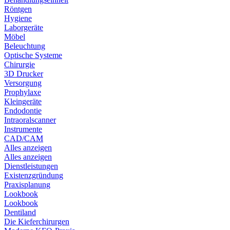
Röntgen
Hygiene
Laborgeräte
Möbel
Beleuchtung
Optische Systeme
Chirurgie
3D Drucker
Versorgung
Prophylaxe
Kleingeräte
Endodontie
Intraoralscanner
Instrumente
CAD/CAM
Alles anzeigen
Alles anzeigen
Dienstleistungen
Existenzgründung
Praxisplanung
Lookbook
Lookbook
Dentiland
Die Kieferchirurgen