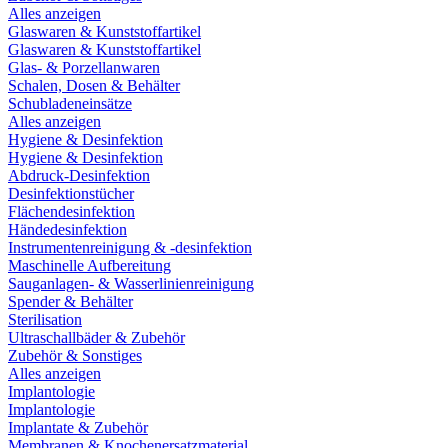
Alles anzeigen
Glaswaren & Kunststoffartikel
Glaswaren & Kunststoffartikel
Glas- & Porzellanwaren
Schalen, Dosen & Behälter
Schubladeneinsätze
Alles anzeigen
Hygiene & Desinfektion
Hygiene & Desinfektion
Abdruck-Desinfektion
Desinfektionstücher
Flächendesinfektion
Händedesinfektion
Instrumentenreinigung & -desinfektion
Maschinelle Aufbereitung
Sauganlagen- & Wasserlinienreinigung
Spender & Behälter
Sterilisation
Ultraschallbäder & Zubehör
Zubehör & Sonstiges
Alles anzeigen
Implantologie
Implantologie
Implantate & Zubehör
Membranen & Knochenersatzmaterial