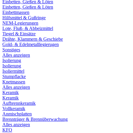
Einbetten, Gießen & Löten
Einbetten, Gießen & Löten
Einbettmassen
Hilfsmittel & Gußringe
NEM-Legierungen
Lote, Fluß- & Abbeizmittel
Tiegel & Einsätze
Drähte, Klammern & Geschiebe
Gold- & Edelmetalllegierugen
Sonstiges
Alles anzeigen
Isolierung
Isolierung
Isoliermittel
Stumpflacke
Knetmassen
Alles anzeigen
Keramik
Keramik
Aufbrennkeramik
Vollkeramik
Anmischplatten
Brennträger & Brennüberwachung
Alles anzeigen
KFO