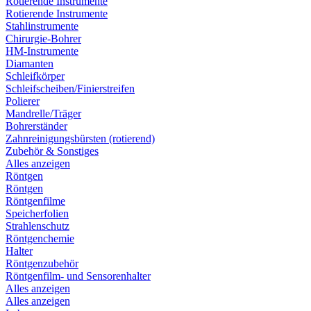
Rotierende Instrumente
Rotierende Instrumente
Stahlinstrumente
Chirurgie-Bohrer
HM-Instrumente
Diamanten
Schleifkörper
Schleifscheiben/Finierstreifen
Polierer
Mandrelle/Träger
Bohrerständer
Zahnreinigungsbürsten (rotierend)
Zubehör & Sonstiges
Alles anzeigen
Röntgen
Röntgen
Röntgenfilme
Speicherfolien
Strahlenschutz
Röntgenchemie
Halter
Röntgenzubehör
Röntgenfilm- und Sensorenhalter
Alles anzeigen
Alles anzeigen