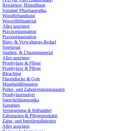
Retraktion, Blutstillung
Sonstige Pharmazeutika
Wundbehandlung
Wurzelfüllmaterial
Alles anzeigen
Praxisorganisation
Praxisorganisation
Büro- & Verwaltungs-Bedarf
Spielzeug
Studien- & Übungsmaterial
Alles anzeigen
Prophylaxe & Pflege
Prophylaxe & Pflege
Bleaching
Fluoridlacke & Gele
Mundspüllösungen
Polier- und Zahnreinigungspasten
Prophylaxepulver
Speicheldiagnostika
Sonstiges
Versiegelung & Hilfsmittel
Zahnpasten & Pflegeprodukte
Zahn- und Interdentalbürsten
Alles anzeigen