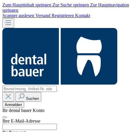
Zum Hauptinhalt springen
Zur Suche springen
Zur Hauptnavigation
springen
Scanner auslesen
Versand
Registrieren
Kontakt
Suchen
Anmelden
Ihr dental bauer Konto
Ihre E-Mail-Adresse