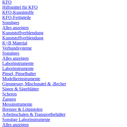
KFO
Hilfsmittel für KFO
KFO-Kunststoffe
KFO-Fertigteile
Sonstiges
Alles anzeigen
Kunststoffverblendung
Kunststoffverblendung
K+B Material
Verbundsysteme
Sonstiges
Alles anzeigen
Laborinstrumente
Laborinstrumente
Pinsel, Pinselhalter
Modellierinstrumente
Gipsmesser, Mischspatel & -Becher
Sägen & Sägeblätter
Scheren
Zangen
Messinstrumente
Brenner & Lötpistolen
Arbeitsschalen & Transportbehälter
Sonstige Laborinstrumente
Alles anzeigen