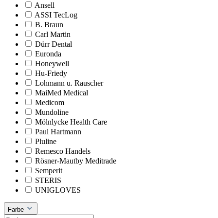
Ansell
ASSI TecLog
B. Braun
Carl Martin
Dürr Dental
Euronda
Honeywell
Hu-Friedy
Lohmann u. Rauscher
MaiMed Medical
Medicom
Mundoline
Mölnlycke Health Care
Paul Hartmann
Pluline
Remesco Handels
Rösner-Mautby Meditrade
Semperit
STERIS
UNIGLOVES
Farbe