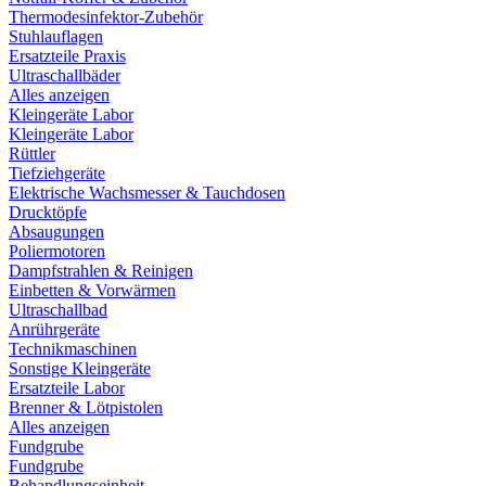
Thermodesinfektor-Zubehör
Stuhlauflagen
Ersatzteile Praxis
Ultraschallbäder
Alles anzeigen
Kleingeräte Labor
Kleingeräte Labor
Rüttler
Tiefziehgeräte
Elektrische Wachsmesser & Tauchdosen
Drucktöpfe
Absaugungen
Poliermotoren
Dampfstrahlen & Reinigen
Einbetten & Vorwärmen
Ultraschallbad
Anrührgeräte
Technikmaschinen
Sonstige Kleingeräte
Ersatzteile Labor
Brenner & Lötpistolen
Alles anzeigen
Fundgrube
Fundgrube
Behandlungseinheit