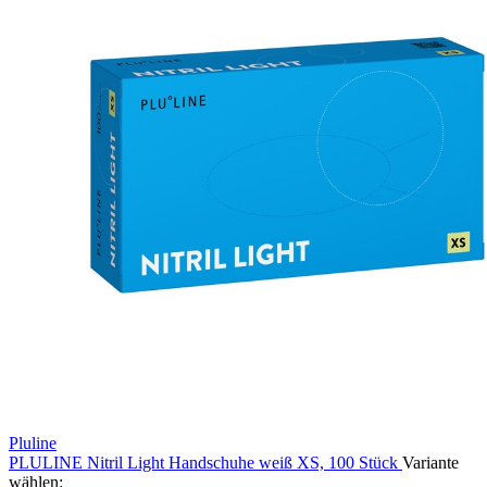
Pluline
PLULINE Nitril Light Handschuhe weiß XS, 100 Stück
Variante
wählen: