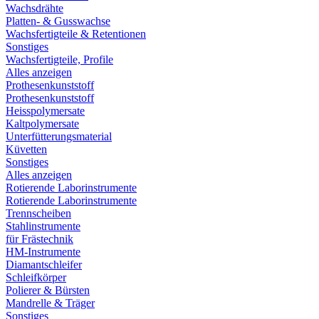
Wachsdrähte
Platten- & Gusswachse
Wachsfertigteile & Retentionen
Sonstiges
Wachsfertigteile, Profile
Alles anzeigen
Prothesenkunststoff
Prothesenkunststoff
Heisspolymersate
Kaltpolymersate
Unterfütterungsmaterial
Küvetten
Sonstiges
Alles anzeigen
Rotierende Laborinstrumente
Rotierende Laborinstrumente
Trennscheiben
Stahlinstrumente
für Frästechnik
HM-Instrumente
Diamantschleifer
Schleifkörper
Polierer & Bürsten
Mandrelle & Träger
Sonstiges