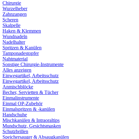
Chirurgie
Wurzelheber
Zahnzangen
Scheren
Skalpelle
Haken & Klemmen
Wundnadeln
Nadelhalter
Spritzen & Kanülen
Tamponadestopfer
Nahtmaterial
Sonstige Chirurgie-Instrumente
Alles anzeigen
Einwegartikel, Arbeitsschutz
Einwegartikel, Arbeitsschutz
Anmischblöcke
Becher, Servietten & Tücher
Einmalinstrumente
Einmal OP-Zubehör
Einmalspritzen & -kanülen
Handschuhe
Mischkanülen & Intraoraltips
Mundschutz, Gesichtsmasken
Schutzbrillen
Speichersauger & Absaugkanülen