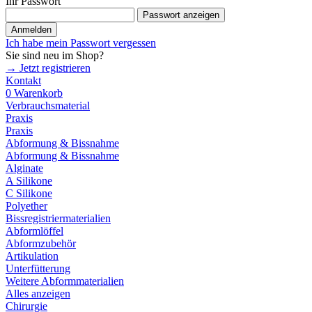
Ihr Passwort
Passwort anzeigen
Anmelden
Ich habe mein Passwort vergessen
Sie sind neu im Shop?
→ Jetzt registrieren
Kontakt
0
Warenkorb
Verbrauchsmaterial
Praxis
Praxis
Abformung & Bissnahme
Abformung & Bissnahme
Alginate
A Silikone
C Silikone
Polyether
Bissregistriermaterialien
Abformlöffel
Abformzubehör
Artikulation
Unterfütterung
Weitere Abformmaterialien
Alles anzeigen
Chirurgie