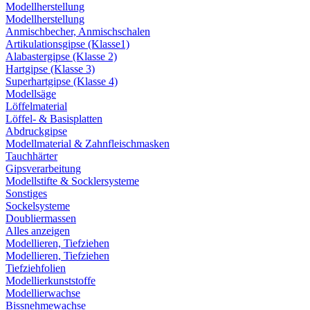
Modellherstellung
Modellherstellung
Anmischbecher, Anmischschalen
Artikulationsgipse (Klasse1)
Alabastergipse (Klasse 2)
Hartgipse (Klasse 3)
Superhartgipse (Klasse 4)
Modellsäge
Löffelmaterial
Löffel- & Basisplatten
Abdruckgipse
Modellmaterial & Zahnfleischmasken
Tauchhärter
Gipsverarbeitung
Modellstifte & Socklersysteme
Sonstiges
Sockelsysteme
Doubliermassen
Alles anzeigen
Modellieren, Tiefziehen
Modellieren, Tiefziehen
Tiefziehfolien
Modellierkunststoffe
Modellierwachse
Bissnehmewachse