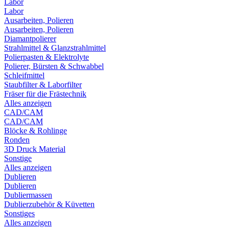
Labor
Labor
Ausarbeiten, Polieren
Ausarbeiten, Polieren
Diamantpolierer
Strahlmittel & Glanzstrahlmittel
Polierpasten & Elektrolyte
Polierer, Bürsten & Schwabbel
Schleifmittel
Staubfilter & Laborfilter
Fräser für die Frästechnik
Alles anzeigen
CAD/CAM
CAD/CAM
Blöcke & Rohlinge
Ronden
3D Druck Material
Sonstige
Alles anzeigen
Dublieren
Dublieren
Dubliermassen
Dublierzubehör & Küvetten
Sonstiges
Alles anzeigen