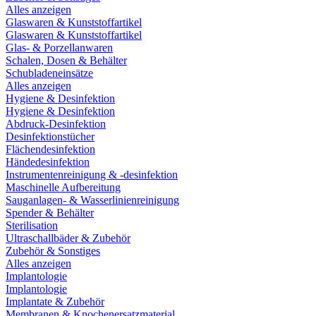
Alles anzeigen
Glaswaren & Kunststoffartikel
Glaswaren & Kunststoffartikel
Glas- & Porzellanwaren
Schalen, Dosen & Behälter
Schubladeneinsätze
Alles anzeigen
Hygiene & Desinfektion
Hygiene & Desinfektion
Abdruck-Desinfektion
Desinfektionstücher
Flächendesinfektion
Händedesinfektion
Instrumentenreinigung & -desinfektion
Maschinelle Aufbereitung
Sauganlagen- & Wasserlinienreinigung
Spender & Behälter
Sterilisation
Ultraschallbäder & Zubehör
Zubehör & Sonstiges
Alles anzeigen
Implantologie
Implantologie
Implantate & Zubehör
Membranen & Knochenersatzmaterial