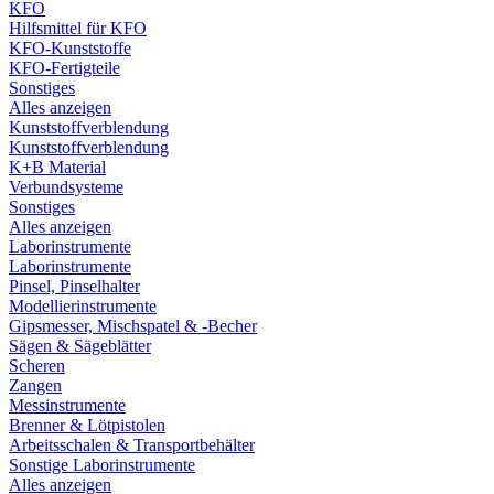
KFO
Hilfsmittel für KFO
KFO-Kunststoffe
KFO-Fertigteile
Sonstiges
Alles anzeigen
Kunststoffverblendung
Kunststoffverblendung
K+B Material
Verbundsysteme
Sonstiges
Alles anzeigen
Laborinstrumente
Laborinstrumente
Pinsel, Pinselhalter
Modellierinstrumente
Gipsmesser, Mischspatel & -Becher
Sägen & Sägeblätter
Scheren
Zangen
Messinstrumente
Brenner & Lötpistolen
Arbeitsschalen & Transportbehälter
Sonstige Laborinstrumente
Alles anzeigen