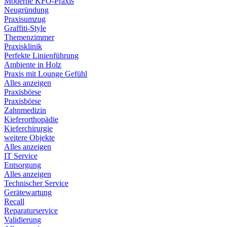
Moderne KFO-Praxis
Neugründung
Praxisumzug
Graffiti-Style
Themenzimmer
Praxisklinik
Perfekte Linienführung
Ambiente in Holz
Praxis mit Lounge Gefühl
Alles anzeigen
Praxisbörse
Praxisbörse
Zahnmedizin
Kieferorthopädie
Kieferchirurgie
weitere Objekte
Alles anzeigen
IT Service
Entsorgung
Alles anzeigen
Technischer Service
Gerätewartung
Recall
Reparaturservice
Validierung