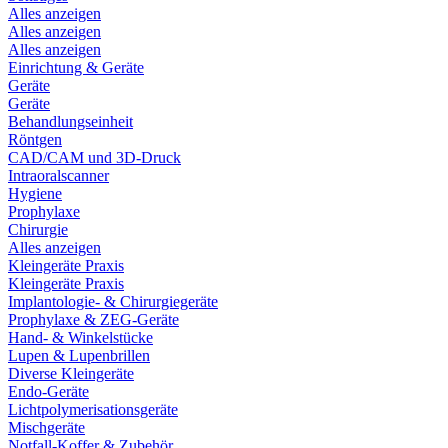
Alles anzeigen
Alles anzeigen
Alles anzeigen
Einrichtung & Geräte
Geräte
Geräte
Behandlungseinheit
Röntgen
CAD/CAM und 3D-Druck
Intraoralscanner
Hygiene
Prophylaxe
Chirurgie
Alles anzeigen
Kleingeräte Praxis
Kleingeräte Praxis
Implantologie- & Chirurgiegeräte
Prophylaxe & ZEG-Geräte
Hand- & Winkelstücke
Lupen & Lupenbrillen
Diverse Kleingeräte
Endo-Geräte
Lichtpolymerisationsgeräte
Mischgeräte
Notfall-Koffer & Zubehör