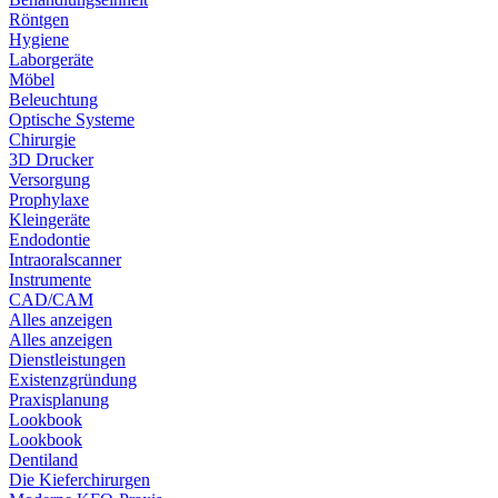
Röntgen
Hygiene
Laborgeräte
Möbel
Beleuchtung
Optische Systeme
Chirurgie
3D Drucker
Versorgung
Prophylaxe
Kleingeräte
Endodontie
Intraoralscanner
Instrumente
CAD/CAM
Alles anzeigen
Alles anzeigen
Dienstleistungen
Existenzgründung
Praxisplanung
Lookbook
Lookbook
Dentiland
Die Kieferchirurgen