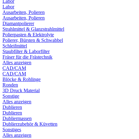
Labor
Labor
Ausarbeiten, Polieren
Ausarbeiten, Polieren
Diamantpolierer
Strahlmittel & Glanzstrahlmittel
Polierpasten & Elektrolyte
Polierer, Bürsten & Schwabbel
Schleifmittel
Staubfilter & Laborfilter
Fräser für die Frästechnik
Alles anzeigen
CAD/CAM
CAD/CAM
Blöcke & Rohlinge
Ronden
3D Druck Material
Sonstige
Alles anzeigen
Dublieren
Dublieren
Dubliermassen
Dublierzubehör & Küvetten
Sonstiges
Alles anzeigen