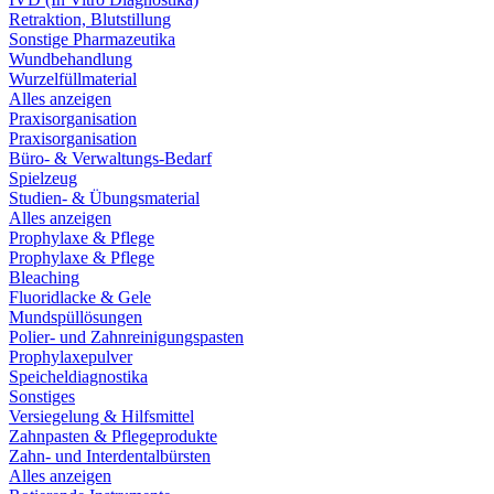
Retraktion, Blutstillung
Sonstige Pharmazeutika
Wundbehandlung
Wurzelfüllmaterial
Alles anzeigen
Praxisorganisation
Praxisorganisation
Büro- & Verwaltungs-Bedarf
Spielzeug
Studien- & Übungsmaterial
Alles anzeigen
Prophylaxe & Pflege
Prophylaxe & Pflege
Bleaching
Fluoridlacke & Gele
Mundspüllösungen
Polier- und Zahnreinigungspasten
Prophylaxepulver
Speicheldiagnostika
Sonstiges
Versiegelung & Hilfsmittel
Zahnpasten & Pflegeprodukte
Zahn- und Interdentalbürsten
Alles anzeigen