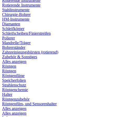
Rotierende Instrumente
Rotierende Instrumente
Stahlinstrumente
Chirurgie-Bohrer
HM-Instrumente
Diamanten
Schleifkörper
Schleifscheiben/Finierstreifen
Polierer
Mandrelle/Träger
Bohrerständer
Zahnreinigungsbürsten (rotierend)
Zubehör & Sonstiges
Alles anzeigen
Röntgen
Röntgen
Röntgenfilme
Speicherfolien
Strahlenschutz
Röntgenchemie
Halter
Röntgenzubehör
Röntgenfilm- und Sensorenhalter
Alles anzeigen
Alles anzeigen