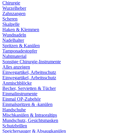
Chirurgie
Wurzelheber
Zahnzangen
Scheren
Skalpelle
Haken & Klemmen
Wundnadeln
Nadelhalter
Spritzen & Kanülen
Tamponadestopfer
Nahtmaterial
Sonstige Chirurgie-Instrumente
Alles anzeigen
Einwegartikel, Arbeitsschutz
Einwegartikel, Arbeitsschutz
Anmischblöcke
Becher, Servietten & Tücher
Einmalinstrumente
Einmal OP-Zubehör
Einmalspritzen & -kanülen
Handschuhe
Mischkanülen & Intraoraltips
Mundschutz, Gesichtsmasken
Schutzbrillen
Speichersauger & Absaugkanülen