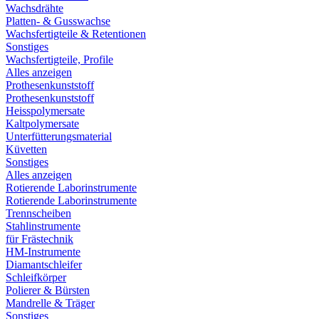
Wachsdrähte
Platten- & Gusswachse
Wachsfertigteile & Retentionen
Sonstiges
Wachsfertigteile, Profile
Alles anzeigen
Prothesenkunststoff
Prothesenkunststoff
Heisspolymersate
Kaltpolymersate
Unterfütterungsmaterial
Küvetten
Sonstiges
Alles anzeigen
Rotierende Laborinstrumente
Rotierende Laborinstrumente
Trennscheiben
Stahlinstrumente
für Frästechnik
HM-Instrumente
Diamantschleifer
Schleifkörper
Polierer & Bürsten
Mandrelle & Träger
Sonstiges