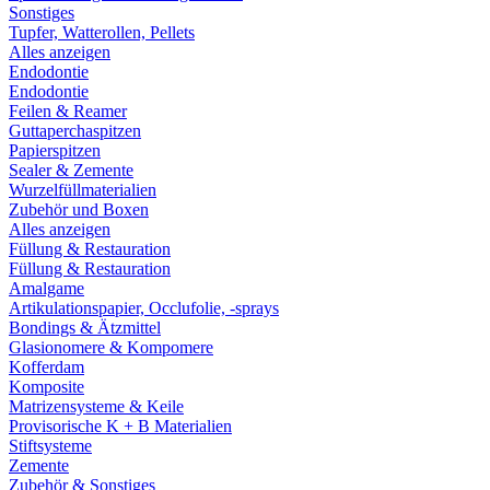
Sonstiges
Tupfer, Watterollen, Pellets
Alles anzeigen
Endodontie
Endodontie
Feilen & Reamer
Guttaperchaspitzen
Papierspitzen
Sealer & Zemente
Wurzelfüllmaterialien
Zubehör und Boxen
Alles anzeigen
Füllung & Restauration
Füllung & Restauration
Amalgame
Artikulationspapier, Occlufolie, -sprays
Bondings & Ätzmittel
Glasionomere & Kompomere
Kofferdam
Komposite
Matrizensysteme & Keile
Provisorische K + B Materialien
Stiftsysteme
Zemente
Zubehör & Sonstiges