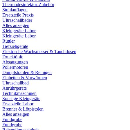
Thermodesinfektor-Zubehör
Stuhlauflagen
Ersatzteile Praxis
Ultraschallbäder
Alles anzeigen
Kleingeräte Labor
Kleingeräte Labor
Rüttler
Tiefziehgeräte
Elektrische Wachsmesser & Tauchdosen
Drucktöpfe
Absaugungen
Poliermotoren
Dampfstrahlen & Reinigen
Einbetten & Vorwärmen
Ultraschallbad
Anrührgeräte
Technikmaschinen
Sonstige Kleingeräte
Ersatzteile Labor
Brenner & Lötpistolen
Alles anzeigen
Fundgrube
Fundgrube
Behandlungseinheit