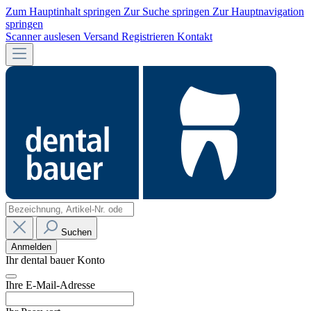
Zum Hauptinhalt springen
Zur Suche springen
Zur Hauptnavigation
springen
Scanner auslesen
Versand
Registrieren
Kontakt
Suchen
Anmelden
Ihr dental bauer Konto
Ihre E-Mail-Adresse