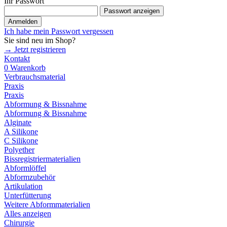
Ihr Passwort
Passwort anzeigen
Anmelden
Ich habe mein Passwort vergessen
Sie sind neu im Shop?
→ Jetzt registrieren
Kontakt
0
Warenkorb
Verbrauchsmaterial
Praxis
Praxis
Abformung & Bissnahme
Abformung & Bissnahme
Alginate
A Silikone
C Silikone
Polyether
Bissregistriermaterialien
Abformlöffel
Abformzubehör
Artikulation
Unterfütterung
Weitere Abformmaterialien
Alles anzeigen
Chirurgie