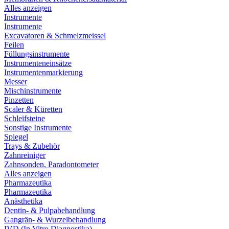
Alles anzeigen
Instrumente
Instrumente
Excavatoren & Schmelzmeissel
Feilen
Füllungsinstrumente
Instrumenteneinsätze
Instrumentenmarkierung
Messer
Mischinstrumente
Pinzetten
Scaler & Küretten
Schleifsteine
Sonstige Instrumente
Spiegel
Trays & Zubehör
Zahnreiniger
Zahnsonden, Paradontometer
Alles anzeigen
Pharmazeutika
Pharmazeutika
Anästhetika
Dentin- & Pulpabehandlung
Gangrän- & Wurzelbehandlung
IVD (In Vitro Diagnostika)