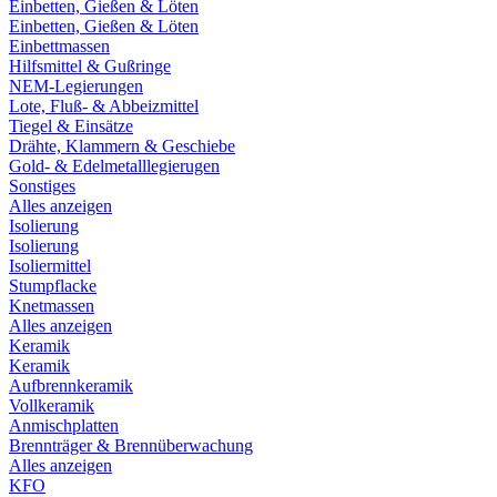
Einbetten, Gießen & Löten
Einbetten, Gießen & Löten
Einbettmassen
Hilfsmittel & Gußringe
NEM-Legierungen
Lote, Fluß- & Abbeizmittel
Tiegel & Einsätze
Drähte, Klammern & Geschiebe
Gold- & Edelmetalllegierugen
Sonstiges
Alles anzeigen
Isolierung
Isolierung
Isoliermittel
Stumpflacke
Knetmassen
Alles anzeigen
Keramik
Keramik
Aufbrennkeramik
Vollkeramik
Anmischplatten
Brennträger & Brennüberwachung
Alles anzeigen
KFO