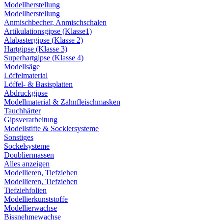
Modellherstellung
Modellherstellung
Anmischbecher, Anmischschalen
Artikulationsgipse (Klasse1)
Alabastergipse (Klasse 2)
Hartgipse (Klasse 3)
Superhartgipse (Klasse 4)
Modellsäge
Löffelmaterial
Löffel- & Basisplatten
Abdruckgipse
Modellmaterial & Zahnfleischmasken
Tauchhärter
Gipsverarbeitung
Modellstifte & Socklersysteme
Sonstiges
Sockelsysteme
Doubliermassen
Alles anzeigen
Modellieren, Tiefziehen
Modellieren, Tiefziehen
Tiefziehfolien
Modellierkunststoffe
Modellierwachse
Bissnehmewachse