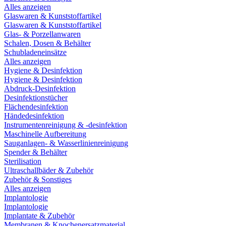
Alles anzeigen
Glaswaren & Kunststoffartikel
Glaswaren & Kunststoffartikel
Glas- & Porzellanwaren
Schalen, Dosen & Behälter
Schubladeneinsätze
Alles anzeigen
Hygiene & Desinfektion
Hygiene & Desinfektion
Abdruck-Desinfektion
Desinfektionstücher
Flächendesinfektion
Händedesinfektion
Instrumentenreinigung & -desinfektion
Maschinelle Aufbereitung
Sauganlagen- & Wasserlinienreinigung
Spender & Behälter
Sterilisation
Ultraschallbäder & Zubehör
Zubehör & Sonstiges
Alles anzeigen
Implantologie
Implantologie
Implantate & Zubehör
Membranen & Knochenersatzmaterial