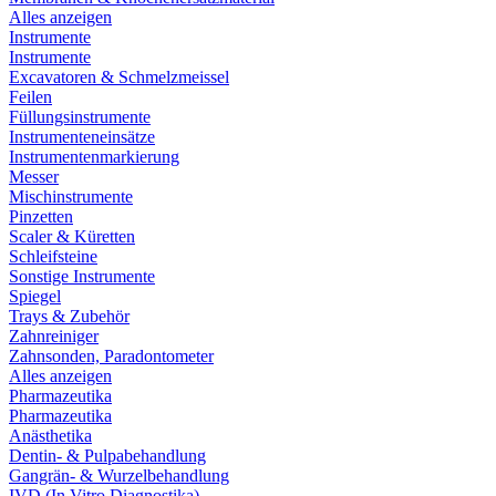
Alles anzeigen
Instrumente
Instrumente
Excavatoren & Schmelzmeissel
Feilen
Füllungsinstrumente
Instrumenteneinsätze
Instrumentenmarkierung
Messer
Mischinstrumente
Pinzetten
Scaler & Küretten
Schleifsteine
Sonstige Instrumente
Spiegel
Trays & Zubehör
Zahnreiniger
Zahnsonden, Paradontometer
Alles anzeigen
Pharmazeutika
Pharmazeutika
Anästhetika
Dentin- & Pulpabehandlung
Gangrän- & Wurzelbehandlung
IVD (In Vitro Diagnostika)