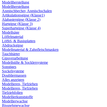
Modellherstellung
Modellherstellung
Anmischbecher, Anmischschalen
Artikulationsgipse (Klasse1)
Alabastergipse (Klasse 2)
Hartgipse (Klasse 3)
Superhartgipse (Klasse 4)
Modellsäge
Löffelmaterial
Löffel- & Basisplatten
Abdruckgipse
Modellmaterial & Zahnfleischmasken
Tauchhärter
Gipsverarbeitung
Modellstifte & Socklersysteme
Sonstiges
Sockelsysteme
Doubliermassen
Alles anzeigen
Modellieren, Tiefziehen
Modellieren, Tiefziehen
Tiefziehfolien
Modellierkunststoffe
Modellierwachse
Bissnehmewachse