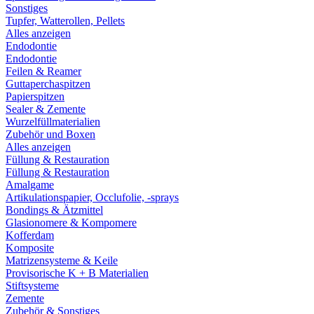
Sonstiges
Tupfer, Watterollen, Pellets
Alles anzeigen
Endodontie
Endodontie
Feilen & Reamer
Guttaperchaspitzen
Papierspitzen
Sealer & Zemente
Wurzelfüllmaterialien
Zubehör und Boxen
Alles anzeigen
Füllung & Restauration
Füllung & Restauration
Amalgame
Artikulationspapier, Occlufolie, -sprays
Bondings & Ätzmittel
Glasionomere & Kompomere
Kofferdam
Komposite
Matrizensysteme & Keile
Provisorische K + B Materialien
Stiftsysteme
Zemente
Zubehör & Sonstiges