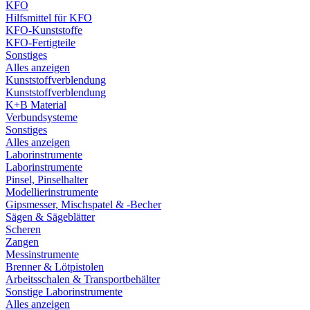
KFO
Hilfsmittel für KFO
KFO-Kunststoffe
KFO-Fertigteile
Sonstiges
Alles anzeigen
Kunststoffverblendung
Kunststoffverblendung
K+B Material
Verbundsysteme
Sonstiges
Alles anzeigen
Laborinstrumente
Laborinstrumente
Pinsel, Pinselhalter
Modellierinstrumente
Gipsmesser, Mischspatel & -Becher
Sägen & Sägeblätter
Scheren
Zangen
Messinstrumente
Brenner & Lötpistolen
Arbeitsschalen & Transportbehälter
Sonstige Laborinstrumente
Alles anzeigen