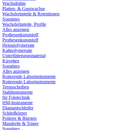
Wachsdrähte
Platten- & Gusswachse
Wachsfertigteile & Retentionen
Sonstiges
Wachsfertigteile, Profile
Alles anzeigen
Prothesenkunststoff
Prothesenkunststoff
Heisspolymersate
Kaltpolymersate
Unterfütterungsmaterial
Küvetten
Sonstiges
Alles anzeigen
Rotierende Laborinstrumente
Rotierende Laborinstrumente
Trennscheiben
Stahlinstrumente
für Frästechnik
HM-Instrumente
Diamantschleifer
Schleifkörper
Polierer & Bürsten
Mandrelle & Träger
Sonstiges