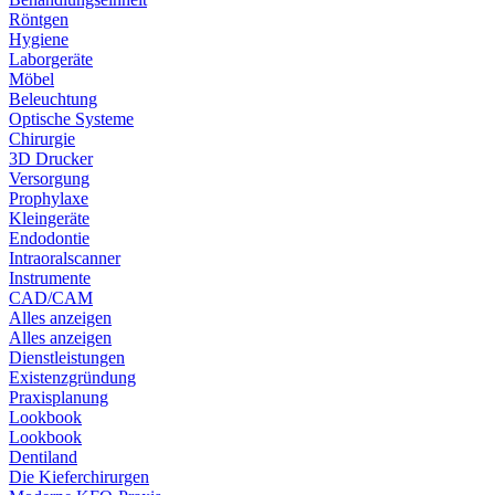
Röntgen
Hygiene
Laborgeräte
Möbel
Beleuchtung
Optische Systeme
Chirurgie
3D Drucker
Versorgung
Prophylaxe
Kleingeräte
Endodontie
Intraoralscanner
Instrumente
CAD/CAM
Alles anzeigen
Alles anzeigen
Dienstleistungen
Existenzgründung
Praxisplanung
Lookbook
Lookbook
Dentiland
Die Kieferchirurgen