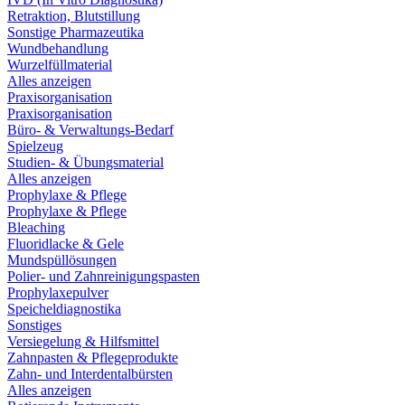
Retraktion, Blutstillung
Sonstige Pharmazeutika
Wundbehandlung
Wurzelfüllmaterial
Alles anzeigen
Praxisorganisation
Praxisorganisation
Büro- & Verwaltungs-Bedarf
Spielzeug
Studien- & Übungsmaterial
Alles anzeigen
Prophylaxe & Pflege
Prophylaxe & Pflege
Bleaching
Fluoridlacke & Gele
Mundspüllösungen
Polier- und Zahnreinigungspasten
Prophylaxepulver
Speicheldiagnostika
Sonstiges
Versiegelung & Hilfsmittel
Zahnpasten & Pflegeprodukte
Zahn- und Interdentalbürsten
Alles anzeigen