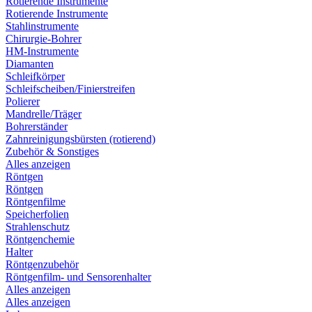
Rotierende Instrumente
Rotierende Instrumente
Stahlinstrumente
Chirurgie-Bohrer
HM-Instrumente
Diamanten
Schleifkörper
Schleifscheiben/Finierstreifen
Polierer
Mandrelle/Träger
Bohrerständer
Zahnreinigungsbürsten (rotierend)
Zubehör & Sonstiges
Alles anzeigen
Röntgen
Röntgen
Röntgenfilme
Speicherfolien
Strahlenschutz
Röntgenchemie
Halter
Röntgenzubehör
Röntgenfilm- und Sensorenhalter
Alles anzeigen
Alles anzeigen