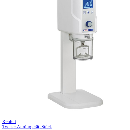
Renfert
Twister Anrührgerät, Stück