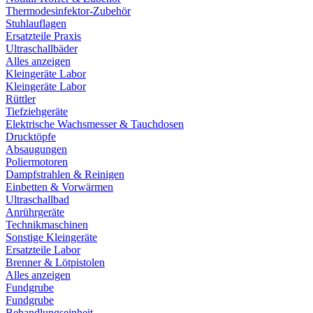
Thermodesinfektor-Zubehör
Stuhlauflagen
Ersatzteile Praxis
Ultraschallbäder
Alles anzeigen
Kleingeräte Labor
Kleingeräte Labor
Rüttler
Tiefziehgeräte
Elektrische Wachsmesser & Tauchdosen
Drucktöpfe
Absaugungen
Poliermotoren
Dampfstrahlen & Reinigen
Einbetten & Vorwärmen
Ultraschallbad
Anrührgeräte
Technikmaschinen
Sonstige Kleingeräte
Ersatzteile Labor
Brenner & Lötpistolen
Alles anzeigen
Fundgrube
Fundgrube
Behandlungseinheit