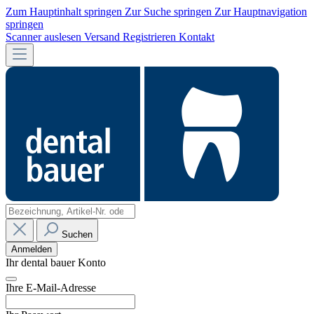
Zum Hauptinhalt springen
Zur Suche springen
Zur Hauptnavigation
springen
Scanner auslesen
Versand
Registrieren
Kontakt
Suchen
Anmelden
Ihr dental bauer Konto
Ihre E-Mail-Adresse