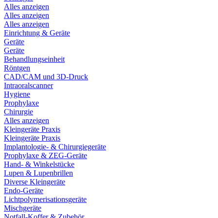
Alles anzeigen
Alles anzeigen
Alles anzeigen
Einrichtung & Geräte
Geräte
Geräte
Behandlungseinheit
Röntgen
CAD/CAM und 3D-Druck
Intraoralscanner
Hygiene
Prophylaxe
Chirurgie
Alles anzeigen
Kleingeräte Praxis
Kleingeräte Praxis
Implantologie- & Chirurgiegeräte
Prophylaxe & ZEG-Geräte
Hand- & Winkelstücke
Lupen & Lupenbrillen
Diverse Kleingeräte
Endo-Geräte
Lichtpolymerisationsgeräte
Mischgeräte
Notfall-Koffer & Zubehör