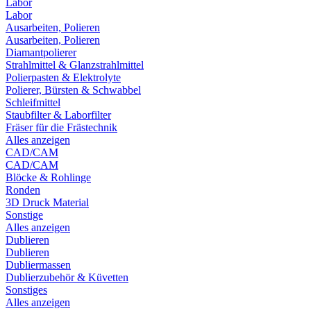
Labor
Labor
Ausarbeiten, Polieren
Ausarbeiten, Polieren
Diamantpolierer
Strahlmittel & Glanzstrahlmittel
Polierpasten & Elektrolyte
Polierer, Bürsten & Schwabbel
Schleifmittel
Staubfilter & Laborfilter
Fräser für die Frästechnik
Alles anzeigen
CAD/CAM
CAD/CAM
Blöcke & Rohlinge
Ronden
3D Druck Material
Sonstige
Alles anzeigen
Dublieren
Dublieren
Dubliermassen
Dublierzubehör & Küvetten
Sonstiges
Alles anzeigen