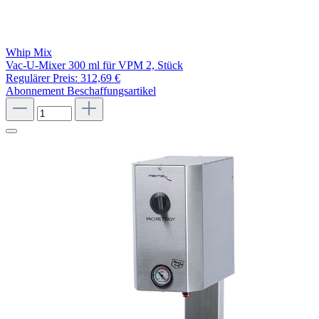
Whip Mix
Vac-U-Mixer 300 ml für VPM 2, Stück
Regulärer Preis:
312,69 €
Abonnement
Beschaffungsartikel