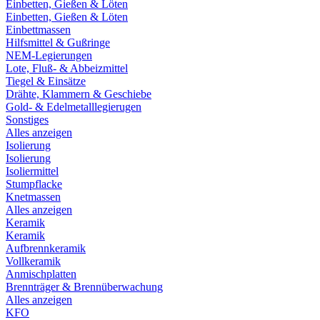
Einbetten, Gießen & Löten
Einbetten, Gießen & Löten
Einbettmassen
Hilfsmittel & Gußringe
NEM-Legierungen
Lote, Fluß- & Abbeizmittel
Tiegel & Einsätze
Drähte, Klammern & Geschiebe
Gold- & Edelmetalllegierugen
Sonstiges
Alles anzeigen
Isolierung
Isolierung
Isoliermittel
Stumpflacke
Knetmassen
Alles anzeigen
Keramik
Keramik
Aufbrennkeramik
Vollkeramik
Anmischplatten
Brennträger & Brennüberwachung
Alles anzeigen
KFO