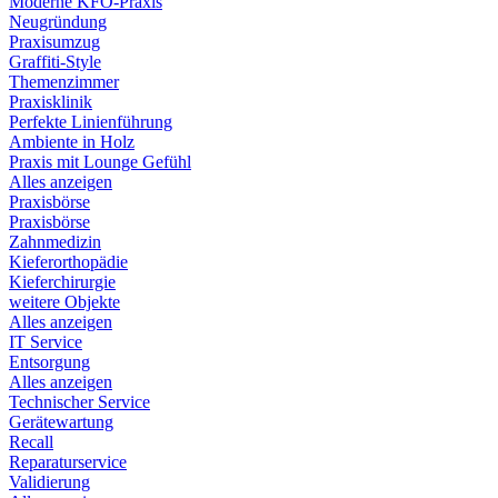
Moderne KFO-Praxis
Neugründung
Praxisumzug
Graffiti-Style
Themenzimmer
Praxisklinik
Perfekte Linienführung
Ambiente in Holz
Praxis mit Lounge Gefühl
Alles anzeigen
Praxisbörse
Praxisbörse
Zahnmedizin
Kieferorthopädie
Kieferchirurgie
weitere Objekte
Alles anzeigen
IT Service
Entsorgung
Alles anzeigen
Technischer Service
Gerätewartung
Recall
Reparaturservice
Validierung