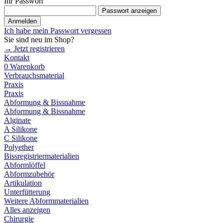
Ihr Passwort
Passwort anzeigen
Anmelden
Ich habe mein Passwort vergessen
Sie sind neu im Shop?
→ Jetzt registrieren
Kontakt
0
Warenkorb
Verbrauchsmaterial
Praxis
Praxis
Abformung & Bissnahme
Abformung & Bissnahme
Alginate
A Silikone
C Silikone
Polyether
Bissregistriermaterialien
Abformlöffel
Abformzubehör
Artikulation
Unterfütterung
Weitere Abformmaterialien
Alles anzeigen
Chirurgie