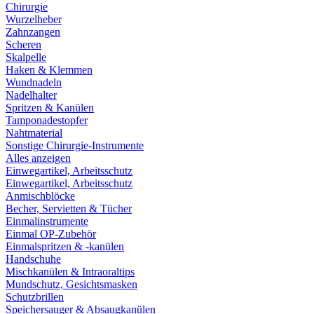
Chirurgie
Wurzelheber
Zahnzangen
Scheren
Skalpelle
Haken & Klemmen
Wundnadeln
Nadelhalter
Spritzen & Kanülen
Tamponadestopfer
Nahtmaterial
Sonstige Chirurgie-Instrumente
Alles anzeigen
Einwegartikel, Arbeitsschutz
Einwegartikel, Arbeitsschutz
Anmischblöcke
Becher, Servietten & Tücher
Einmalinstrumente
Einmal OP-Zubehör
Einmalspritzen & -kanülen
Handschuhe
Mischkanülen & Intraoraltips
Mundschutz, Gesichtsmasken
Schutzbrillen
Speichersauger & Absaugkanülen