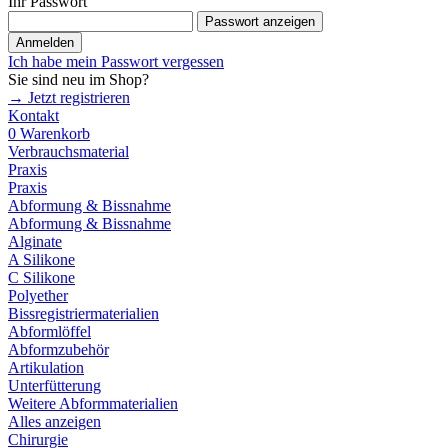
Ihr Passwort
Passwort anzeigen
Anmelden
Ich habe mein Passwort vergessen
Sie sind neu im Shop?
→ Jetzt registrieren
Kontakt
0
Warenkorb
Verbrauchsmaterial
Praxis
Praxis
Abformung & Bissnahme
Abformung & Bissnahme
Alginate
A Silikone
C Silikone
Polyether
Bissregistriermaterialien
Abformlöffel
Abformzubehör
Artikulation
Unterfütterung
Weitere Abformmaterialien
Alles anzeigen
Chirurgie