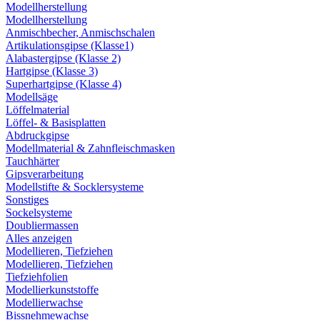
Modellherstellung
Modellherstellung
Anmischbecher, Anmischschalen
Artikulationsgipse (Klasse1)
Alabastergipse (Klasse 2)
Hartgipse (Klasse 3)
Superhartgipse (Klasse 4)
Modellsäge
Löffelmaterial
Löffel- & Basisplatten
Abdruckgipse
Modellmaterial & Zahnfleischmasken
Tauchhärter
Gipsverarbeitung
Modellstifte & Socklersysteme
Sonstiges
Sockelsysteme
Doubliermassen
Alles anzeigen
Modellieren, Tiefziehen
Modellieren, Tiefziehen
Tiefziehfolien
Modellierkunststoffe
Modellierwachse
Bissnehmewachse