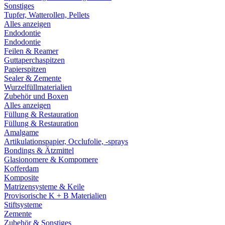
Sonstiges
Tupfer, Watterollen, Pellets
Alles anzeigen
Endodontie
Endodontie
Feilen & Reamer
Guttaperchaspitzen
Papierspitzen
Sealer & Zemente
Wurzelfüllmaterialien
Zubehör und Boxen
Alles anzeigen
Füllung & Restauration
Füllung & Restauration
Amalgame
Artikulationspapier, Occlufolie, -sprays
Bondings & Ätzmittel
Glasionomere & Kompomere
Kofferdam
Komposite
Matrizensysteme & Keile
Provisorische K + B Materialien
Stiftsysteme
Zemente
Zubehör & Sonstiges