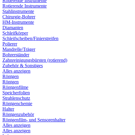
Rotierende Instrumente
Rotierende Instrumente
Stahlinstrumente
Chirurgie-Bohrer
HM-Instrumente
Diamanten
Schleifkörper
Schleifscheiben/Finierstreifen
Polierer
Mandrelle/Träger
Bohrerständer
Zahnreinigungsbürsten (rotierend)
Zubehör & Sonstiges
Alles anzeigen
Röntgen
Röntgen
Röntgenfilme
Speicherfolien
Strahlenschutz
Röntgenchemie
Halter
Röntgenzubehör
Röntgenfilm- und Sensorenhalter
Alles anzeigen
Alles anzeigen