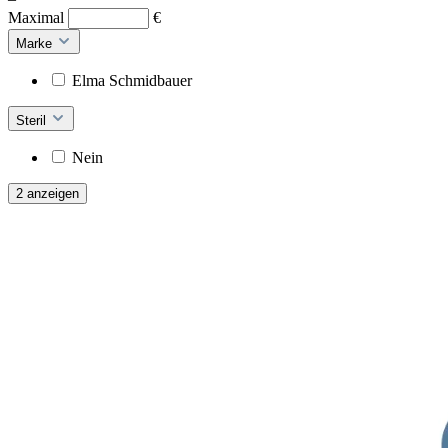
Maximal
€
Marke
Elma Schmidbauer
Steril
Nein
2 anzeigen