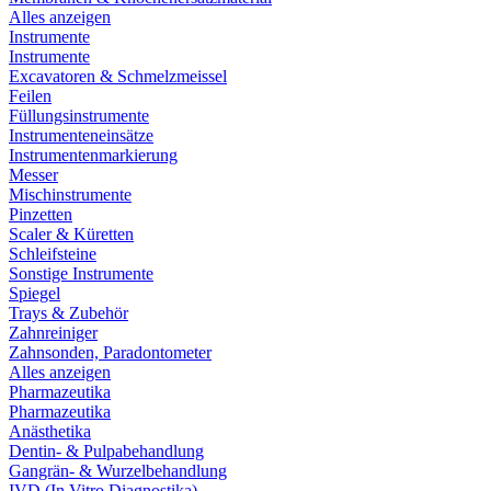
Alles anzeigen
Instrumente
Instrumente
Excavatoren & Schmelzmeissel
Feilen
Füllungsinstrumente
Instrumenteneinsätze
Instrumentenmarkierung
Messer
Mischinstrumente
Pinzetten
Scaler & Küretten
Schleifsteine
Sonstige Instrumente
Spiegel
Trays & Zubehör
Zahnreiniger
Zahnsonden, Paradontometer
Alles anzeigen
Pharmazeutika
Pharmazeutika
Anästhetika
Dentin- & Pulpabehandlung
Gangrän- & Wurzelbehandlung
IVD (In Vitro Diagnostika)