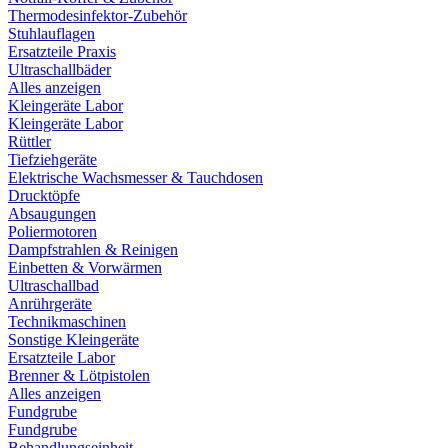
Thermodesinfektor-Zubehör
Stuhlauflagen
Ersatzteile Praxis
Ultraschallbäder
Alles anzeigen
Kleingeräte Labor
Kleingeräte Labor
Rüttler
Tiefziehgeräte
Elektrische Wachsmesser & Tauchdosen
Drucktöpfe
Absaugungen
Poliermotoren
Dampfstrahlen & Reinigen
Einbetten & Vorwärmen
Ultraschallbad
Anrührgeräte
Technikmaschinen
Sonstige Kleingeräte
Ersatzteile Labor
Brenner & Lötpistolen
Alles anzeigen
Fundgrube
Fundgrube
Behandlungseinheit