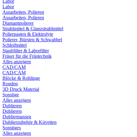
Labor
Labor
Ausarbeiten, Polieren
Ausarbeiten, Polieren
Diamantpolierer
Strahlmittel & Glanzstrahlmittel
Polierpasten & Elektrolyte
Polierer, Bürsten & Schwabbel
Schleifmittel
Staubfilter & Laborfilter
Fräser für die Frästechnik
Alles anzeigen
CAD/CAM
CAD/CAM
Blöcke & Rohlinge
Ronden
3D Druck Material
Sonstige
Alles anzeigen
Dublieren
Dublieren
Dubliermassen
Dublierzubehör & Küvetten
Sonstiges
Alles anzeigen