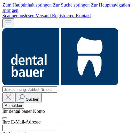
Zum Hauptinhalt springen
Zur Suche springen
Zur Hauptnavigation
springen
Scanner auslesen
Versand
Registrieren
Kontakt
Suchen
Anmelden
Ihr dental bauer Konto
Ihre E-Mail-Adresse