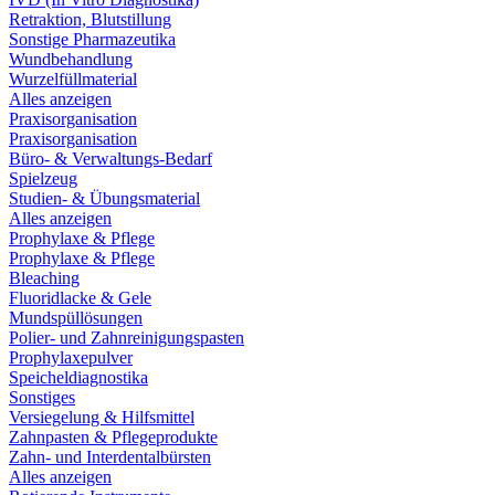
Retraktion, Blutstillung
Sonstige Pharmazeutika
Wundbehandlung
Wurzelfüllmaterial
Alles anzeigen
Praxisorganisation
Praxisorganisation
Büro- & Verwaltungs-Bedarf
Spielzeug
Studien- & Übungsmaterial
Alles anzeigen
Prophylaxe & Pflege
Prophylaxe & Pflege
Bleaching
Fluoridlacke & Gele
Mundspüllösungen
Polier- und Zahnreinigungspasten
Prophylaxepulver
Speicheldiagnostika
Sonstiges
Versiegelung & Hilfsmittel
Zahnpasten & Pflegeprodukte
Zahn- und Interdentalbürsten
Alles anzeigen