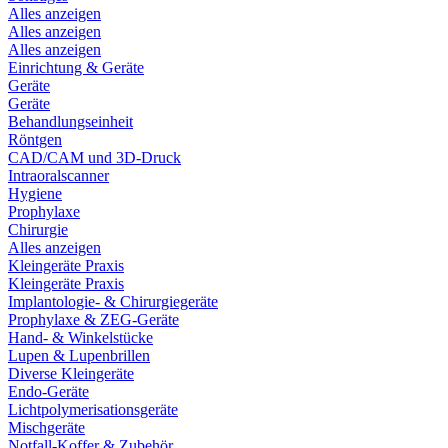
Alles anzeigen
Alles anzeigen
Alles anzeigen
Einrichtung & Geräte
Geräte
Geräte
Behandlungseinheit
Röntgen
CAD/CAM und 3D-Druck
Intraoralscanner
Hygiene
Prophylaxe
Chirurgie
Alles anzeigen
Kleingeräte Praxis
Kleingeräte Praxis
Implantologie- & Chirurgiegeräte
Prophylaxe & ZEG-Geräte
Hand- & Winkelstücke
Lupen & Lupenbrillen
Diverse Kleingeräte
Endo-Geräte
Lichtpolymerisationsgeräte
Mischgeräte
Notfall-Koffer & Zubehör