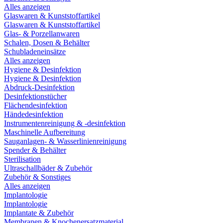
Alles anzeigen
Glaswaren & Kunststoffartikel
Glaswaren & Kunststoffartikel
Glas- & Porzellanwaren
Schalen, Dosen & Behälter
Schubladeneinsätze
Alles anzeigen
Hygiene & Desinfektion
Hygiene & Desinfektion
Abdruck-Desinfektion
Desinfektionstücher
Flächendesinfektion
Händedesinfektion
Instrumentenreinigung & -desinfektion
Maschinelle Aufbereitung
Sauganlagen- & Wasserlinienreinigung
Spender & Behälter
Sterilisation
Ultraschallbäder & Zubehör
Zubehör & Sonstiges
Alles anzeigen
Implantologie
Implantologie
Implantate & Zubehör
Membranen & Knochenersatzmaterial