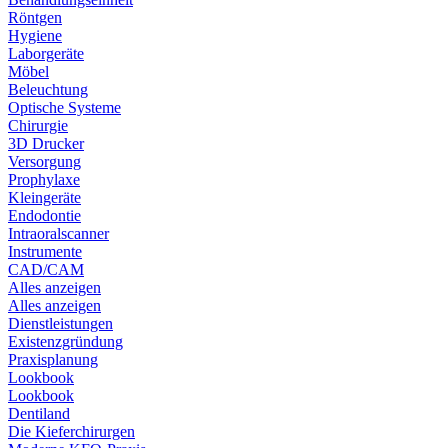
Röntgen
Hygiene
Laborgeräte
Möbel
Beleuchtung
Optische Systeme
Chirurgie
3D Drucker
Versorgung
Prophylaxe
Kleingeräte
Endodontie
Intraoralscanner
Instrumente
CAD/CAM
Alles anzeigen
Alles anzeigen
Dienstleistungen
Existenzgründung
Praxisplanung
Lookbook
Lookbook
Dentiland
Die Kieferchirurgen