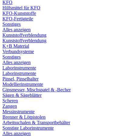
KFO
Hilfsmittel für KFO
KFO-Kunststoffe
KFO-Fertigteile
Sonstiges
Alles anzeigen
Kunststoffverblendung
Kunststoffverblendung
K+B Material
Verbundsysteme
Sonstiges
Alles anzeigen
Laborinstrumente
Laborinstrumente
Pinsel, Pinselhalter
Modellierinstrumente
Gipsmesser, Mischspatel & -Becher
Sägen & Sägeblätter
Scheren
Zangen
Messinstrumente
Brenner & Lötpistolen
Arbeitsschalen & Transportbehälter
Sonstige Laborinstrumente
Alles anzeigen