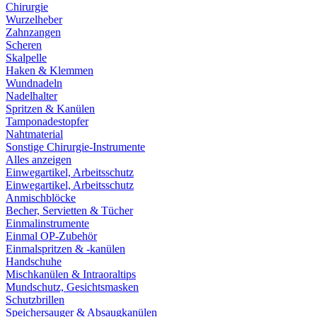
Chirurgie
Wurzelheber
Zahnzangen
Scheren
Skalpelle
Haken & Klemmen
Wundnadeln
Nadelhalter
Spritzen & Kanülen
Tamponadestopfer
Nahtmaterial
Sonstige Chirurgie-Instrumente
Alles anzeigen
Einwegartikel, Arbeitsschutz
Einwegartikel, Arbeitsschutz
Anmischblöcke
Becher, Servietten & Tücher
Einmalinstrumente
Einmal OP-Zubehör
Einmalspritzen & -kanülen
Handschuhe
Mischkanülen & Intraoraltips
Mundschutz, Gesichtsmasken
Schutzbrillen
Speichersauger & Absaugkanülen