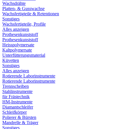
Wachsdrähte
Platten- & Gusswachse
Wachsfertigteile & Retentionen
Sonstiges
Wachsfertigteile, Profile
Alles anzeigen
Prothesenkunststoff
Prothesenkunststoff
Heisspolymersate
Kaltpolymersate
Unterfütterungsmaterial
Küvetten
Sonstiges
Alles anzeigen
Rotierende Laborinstrumente
Rotierende Laborinstrumente
Trennscheiben
Stahlinstrumente
für Frästechnik
HM-Instrumente
Diamantschleifer
Schleifkörper
Polierer & Bürsten
Mandrelle & Träger
Sonstiges