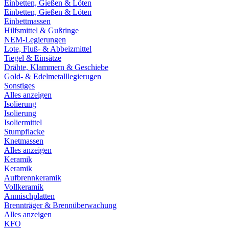
Einbetten, Gießen & Löten
Einbetten, Gießen & Löten
Einbettmassen
Hilfsmittel & Gußringe
NEM-Legierungen
Lote, Fluß- & Abbeizmittel
Tiegel & Einsätze
Drähte, Klammern & Geschiebe
Gold- & Edelmetalllegierugen
Sonstiges
Alles anzeigen
Isolierung
Isolierung
Isoliermittel
Stumpflacke
Knetmassen
Alles anzeigen
Keramik
Keramik
Aufbrennkeramik
Vollkeramik
Anmischplatten
Brennträger & Brennüberwachung
Alles anzeigen
KFO