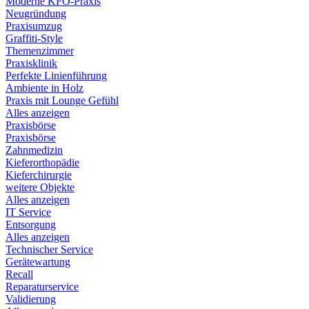
Moderne KFO-Praxis
Neugründung
Praxisumzug
Graffiti-Style
Themenzimmer
Praxisklinik
Perfekte Linienführung
Ambiente in Holz
Praxis mit Lounge Gefühl
Alles anzeigen
Praxisbörse
Praxisbörse
Zahnmedizin
Kieferorthopädie
Kieferchirurgie
weitere Objekte
Alles anzeigen
IT Service
Entsorgung
Alles anzeigen
Technischer Service
Gerätewartung
Recall
Reparaturservice
Validierung