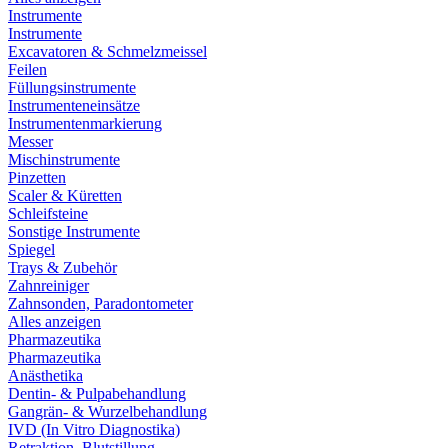
Instrumente
Instrumente
Excavatoren & Schmelzmeissel
Feilen
Füllungsinstrumente
Instrumenteneinsätze
Instrumentenmarkierung
Messer
Mischinstrumente
Pinzetten
Scaler & Küretten
Schleifsteine
Sonstige Instrumente
Spiegel
Trays & Zubehör
Zahnreiniger
Zahnsonden, Paradontometer
Alles anzeigen
Pharmazeutika
Pharmazeutika
Anästhetika
Dentin- & Pulpabehandlung
Gangrän- & Wurzelbehandlung
IVD (In Vitro Diagnostika)
Retraktion, Blutstillung