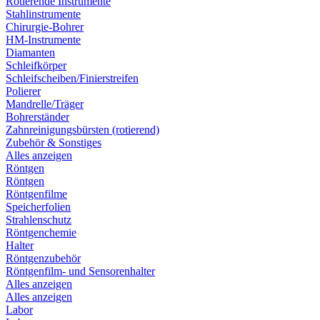
Rotierende Instrumente
Stahlinstrumente
Chirurgie-Bohrer
HM-Instrumente
Diamanten
Schleifkörper
Schleifscheiben/Finierstreifen
Polierer
Mandrelle/Träger
Bohrerständer
Zahnreinigungsbürsten (rotierend)
Zubehör & Sonstiges
Alles anzeigen
Röntgen
Röntgen
Röntgenfilme
Speicherfolien
Strahlenschutz
Röntgenchemie
Halter
Röntgenzubehör
Röntgenfilm- und Sensorenhalter
Alles anzeigen
Alles anzeigen
Labor