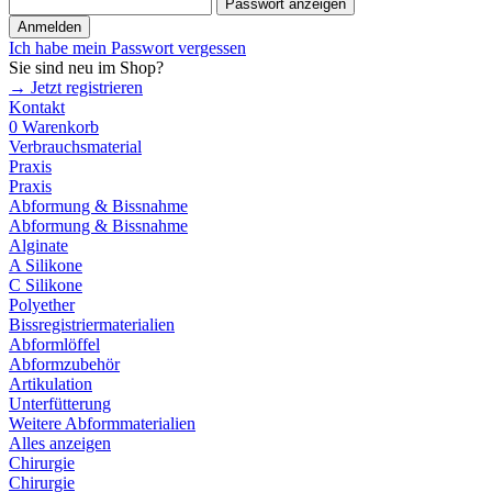
Passwort anzeigen
Anmelden
Ich habe mein Passwort vergessen
Sie sind neu im Shop?
→ Jetzt registrieren
Kontakt
0
Warenkorb
Verbrauchsmaterial
Praxis
Praxis
Abformung & Bissnahme
Abformung & Bissnahme
Alginate
A Silikone
C Silikone
Polyether
Bissregistriermaterialien
Abformlöffel
Abformzubehör
Artikulation
Unterfütterung
Weitere Abformmaterialien
Alles anzeigen
Chirurgie
Chirurgie