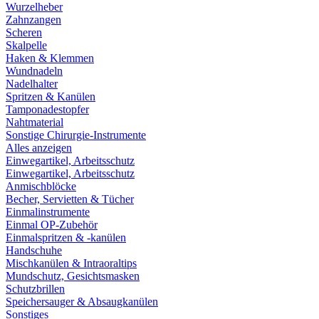
Wurzelheber
Zahnzangen
Scheren
Skalpelle
Haken & Klemmen
Wundnadeln
Nadelhalter
Spritzen & Kanülen
Tamponadestopfer
Nahtmaterial
Sonstige Chirurgie-Instrumente
Alles anzeigen
Einwegartikel, Arbeitsschutz
Einwegartikel, Arbeitsschutz
Anmischblöcke
Becher, Servietten & Tücher
Einmalinstrumente
Einmal OP-Zubehör
Einmalspritzen & -kanülen
Handschuhe
Mischkanülen & Intraoraltips
Mundschutz, Gesichtsmasken
Schutzbrillen
Speichersauger & Absaugkanülen
Sonstiges