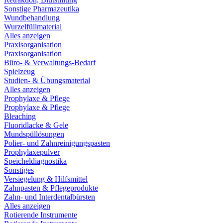
Sonstige Pharmazeutika
Wundbehandlung
Wurzelfüllmaterial
Alles anzeigen
Praxisorganisation
Praxisorganisation
Büro- & Verwaltungs-Bedarf
Spielzeug
Studien- & Übungsmaterial
Alles anzeigen
Prophylaxe & Pflege
Prophylaxe & Pflege
Bleaching
Fluoridlacke & Gele
Mundspüllösungen
Polier- und Zahnreinigungspasten
Prophylaxepulver
Speicheldiagnostika
Sonstiges
Versiegelung & Hilfsmittel
Zahnpasten & Pflegeprodukte
Zahn- und Interdentalbürsten
Alles anzeigen
Rotierende Instrumente