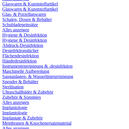
Glaswaren & Kunststoffartikel
Glaswaren & Kunststoffartikel
Glas- & Porzellanwaren
Schalen, Dosen & Behälter
Schubladeneinsätze
Alles anzeigen
Hygiene & Desinfektion
Hygiene & Desinfektion
Abdruck-Desinfektion
Desinfektionstücher
Flächendesinfektion
Händedesinfektion
Instrumentenreinigung & -desinfektion
Maschinelle Aufbereitung
Sauganlagen- & Wasserlinienreinigung
Spender & Behälter
Sterilisation
Ultraschallbäder & Zubehör
Zubehör & Sonstiges
Alles anzeigen
Implantologie
Implantologie
Implantate & Zubehör
Membranen & Knochenersatzmaterial
Alles anzeigen