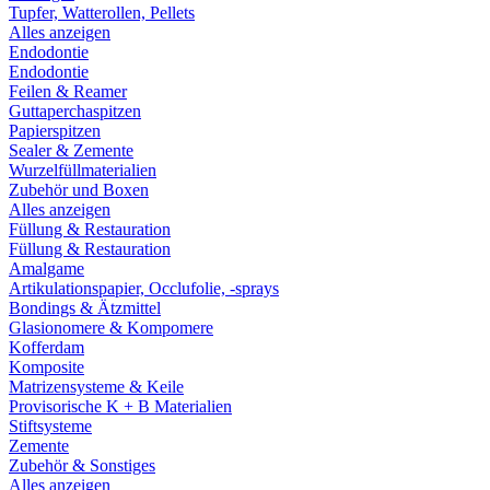
Tupfer, Watterollen, Pellets
Alles anzeigen
Endodontie
Endodontie
Feilen & Reamer
Guttaperchaspitzen
Papierspitzen
Sealer & Zemente
Wurzelfüllmaterialien
Zubehör und Boxen
Alles anzeigen
Füllung & Restauration
Füllung & Restauration
Amalgame
Artikulationspapier, Occlufolie, -sprays
Bondings & Ätzmittel
Glasionomere & Kompomere
Kofferdam
Komposite
Matrizensysteme & Keile
Provisorische K + B Materialien
Stiftsysteme
Zemente
Zubehör & Sonstiges
Alles anzeigen