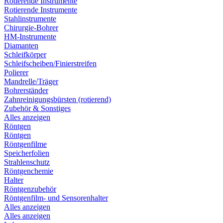
Rotierende Instrumente
Rotierende Instrumente
Stahlinstrumente
Chirurgie-Bohrer
HM-Instrumente
Diamanten
Schleifkörper
Schleifscheiben/Finierstreifen
Polierer
Mandrelle/Träger
Bohrerständer
Zahnreinigungsbürsten (rotierend)
Zubehör & Sonstiges
Alles anzeigen
Röntgen
Röntgen
Röntgenfilme
Speicherfolien
Strahlenschutz
Röntgenchemie
Halter
Röntgenzubehör
Röntgenfilm- und Sensorenhalter
Alles anzeigen
Alles anzeigen