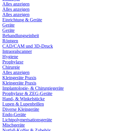
Alles anzeigen
Alles anzeigen
Alles anzeigen
Einrichtung & Geräte
Geräte
Geräte
Behandlungseinheit
Röntgen
CAD/CAM und 3D-Druck
Intraoralscanner
Hygiene
Prophylaxe
Chirurgie
Alles anzeigen
Kleingeräte Praxis
Kleingeräte Praxis
Implantologie- & Chirurgiegeräte
Prophylaxe & ZEG-Geräte
Hand- & Winkelstücke
Lupen & Lupenbrillen
Diverse Kleingeräte
Endo-Geräte
Lichtpolymerisationsgeräte
Mischgeräte
Notfall-Koffer & Zubehör