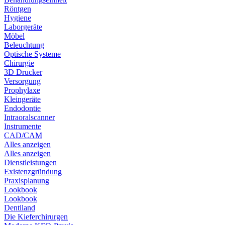
Röntgen
Hygiene
Laborgeräte
Möbel
Beleuchtung
Optische Systeme
Chirurgie
3D Drucker
Versorgung
Prophylaxe
Kleingeräte
Endodontie
Intraoralscanner
Instrumente
CAD/CAM
Alles anzeigen
Alles anzeigen
Dienstleistungen
Existenzgründung
Praxisplanung
Lookbook
Lookbook
Dentiland
Die Kieferchirurgen