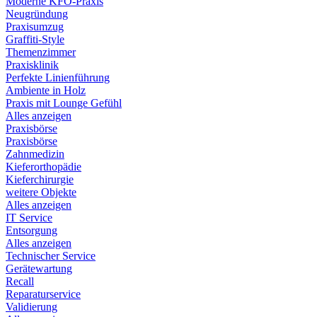
Moderne KFO-Praxis
Neugründung
Praxisumzug
Graffiti-Style
Themenzimmer
Praxisklinik
Perfekte Linienführung
Ambiente in Holz
Praxis mit Lounge Gefühl
Alles anzeigen
Praxisbörse
Praxisbörse
Zahnmedizin
Kieferorthopädie
Kieferchirurgie
weitere Objekte
Alles anzeigen
IT Service
Entsorgung
Alles anzeigen
Technischer Service
Gerätewartung
Recall
Reparaturservice
Validierung