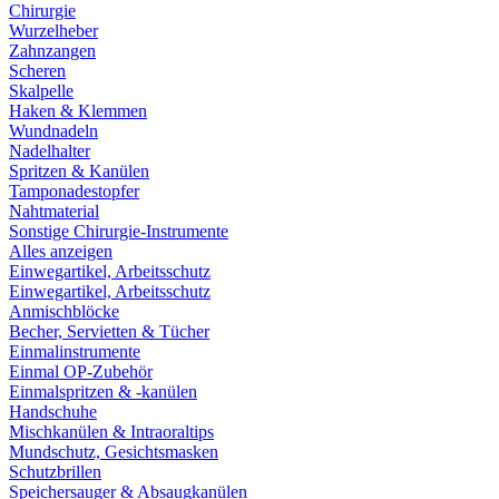
Chirurgie
Wurzelheber
Zahnzangen
Scheren
Skalpelle
Haken & Klemmen
Wundnadeln
Nadelhalter
Spritzen & Kanülen
Tamponadestopfer
Nahtmaterial
Sonstige Chirurgie-Instrumente
Alles anzeigen
Einwegartikel, Arbeitsschutz
Einwegartikel, Arbeitsschutz
Anmischblöcke
Becher, Servietten & Tücher
Einmalinstrumente
Einmal OP-Zubehör
Einmalspritzen & -kanülen
Handschuhe
Mischkanülen & Intraoraltips
Mundschutz, Gesichtsmasken
Schutzbrillen
Speichersauger & Absaugkanülen