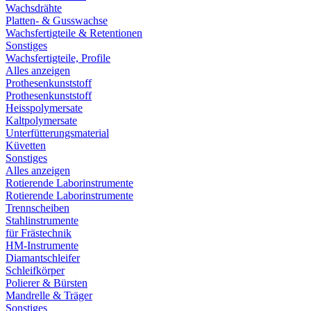
Wachsdrähte
Platten- & Gusswachse
Wachsfertigteile & Retentionen
Sonstiges
Wachsfertigteile, Profile
Alles anzeigen
Prothesenkunststoff
Prothesenkunststoff
Heisspolymersate
Kaltpolymersate
Unterfütterungsmaterial
Küvetten
Sonstiges
Alles anzeigen
Rotierende Laborinstrumente
Rotierende Laborinstrumente
Trennscheiben
Stahlinstrumente
für Frästechnik
HM-Instrumente
Diamantschleifer
Schleifkörper
Polierer & Bürsten
Mandrelle & Träger
Sonstiges