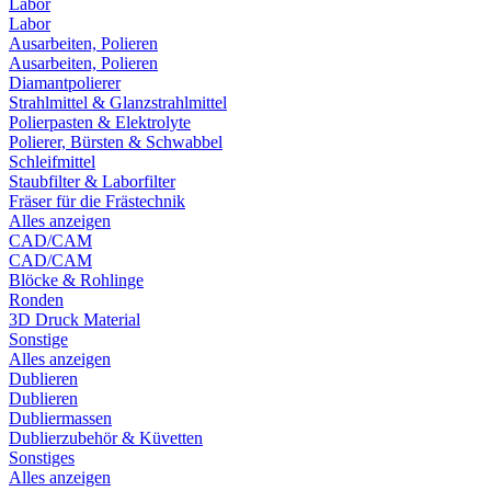
Labor
Labor
Ausarbeiten, Polieren
Ausarbeiten, Polieren
Diamantpolierer
Strahlmittel & Glanzstrahlmittel
Polierpasten & Elektrolyte
Polierer, Bürsten & Schwabbel
Schleifmittel
Staubfilter & Laborfilter
Fräser für die Frästechnik
Alles anzeigen
CAD/CAM
CAD/CAM
Blöcke & Rohlinge
Ronden
3D Druck Material
Sonstige
Alles anzeigen
Dublieren
Dublieren
Dubliermassen
Dublierzubehör & Küvetten
Sonstiges
Alles anzeigen