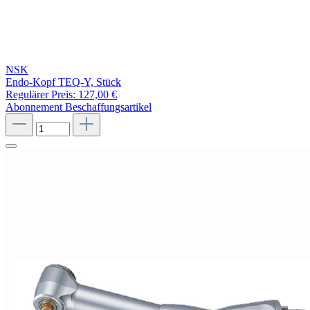
NSK
Endo-Kopf TEQ-Y, Stück
Regulärer Preis:
127,00 €
Abonnement
Beschaffungsartikel