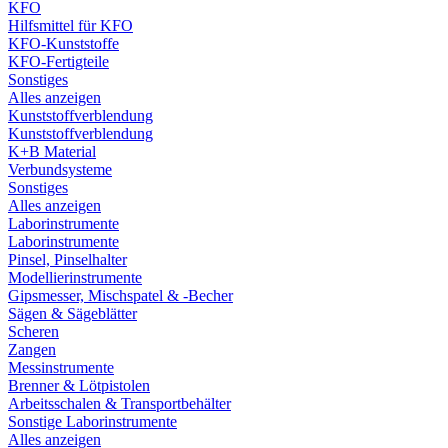
KFO
Hilfsmittel für KFO
KFO-Kunststoffe
KFO-Fertigteile
Sonstiges
Alles anzeigen
Kunststoffverblendung
Kunststoffverblendung
K+B Material
Verbundsysteme
Sonstiges
Alles anzeigen
Laborinstrumente
Laborinstrumente
Pinsel, Pinselhalter
Modellierinstrumente
Gipsmesser, Mischspatel & -Becher
Sägen & Sägeblätter
Scheren
Zangen
Messinstrumente
Brenner & Lötpistolen
Arbeitsschalen & Transportbehälter
Sonstige Laborinstrumente
Alles anzeigen