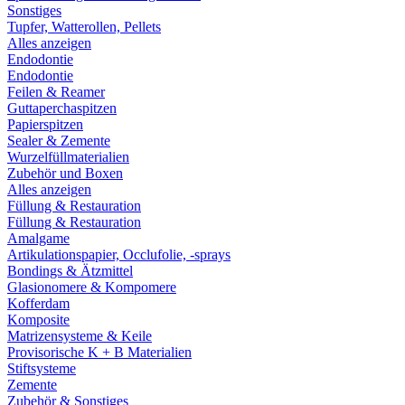
Sonstiges
Tupfer, Watterollen, Pellets
Alles anzeigen
Endodontie
Endodontie
Feilen & Reamer
Guttaperchaspitzen
Papierspitzen
Sealer & Zemente
Wurzelfüllmaterialien
Zubehör und Boxen
Alles anzeigen
Füllung & Restauration
Füllung & Restauration
Amalgame
Artikulationspapier, Occlufolie, -sprays
Bondings & Ätzmittel
Glasionomere & Kompomere
Kofferdam
Komposite
Matrizensysteme & Keile
Provisorische K + B Materialien
Stiftsysteme
Zemente
Zubehör & Sonstiges