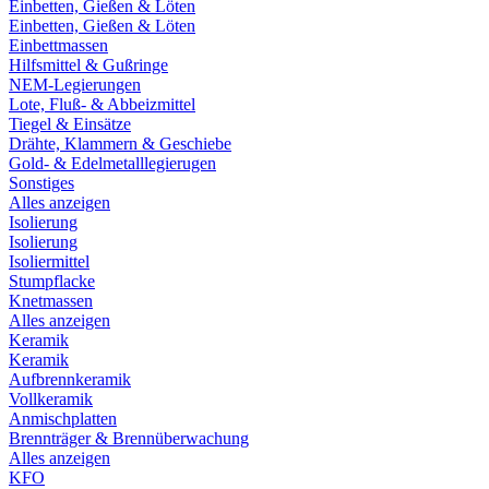
Einbetten, Gießen & Löten
Einbetten, Gießen & Löten
Einbettmassen
Hilfsmittel & Gußringe
NEM-Legierungen
Lote, Fluß- & Abbeizmittel
Tiegel & Einsätze
Drähte, Klammern & Geschiebe
Gold- & Edelmetalllegierugen
Sonstiges
Alles anzeigen
Isolierung
Isolierung
Isoliermittel
Stumpflacke
Knetmassen
Alles anzeigen
Keramik
Keramik
Aufbrennkeramik
Vollkeramik
Anmischplatten
Brennträger & Brennüberwachung
Alles anzeigen
KFO