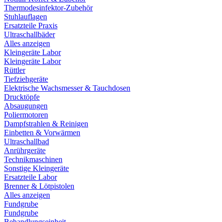
Thermodesinfektor-Zubehör
Stuhlauflagen
Ersatzteile Praxis
Ultraschallbäder
Alles anzeigen
Kleingeräte Labor
Kleingeräte Labor
Rüttler
Tiefziehgeräte
Elektrische Wachsmesser & Tauchdosen
Drucktöpfe
Absaugungen
Poliermotoren
Dampfstrahlen & Reinigen
Einbetten & Vorwärmen
Ultraschallbad
Anrührgeräte
Technikmaschinen
Sonstige Kleingeräte
Ersatzteile Labor
Brenner & Lötpistolen
Alles anzeigen
Fundgrube
Fundgrube
Behandlungseinheit