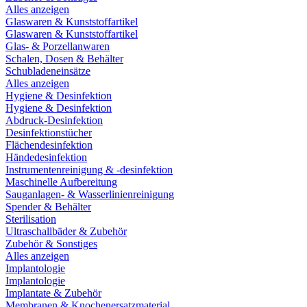
Alles anzeigen
Glaswaren & Kunststoffartikel
Glaswaren & Kunststoffartikel
Glas- & Porzellanwaren
Schalen, Dosen & Behälter
Schubladeneinsätze
Alles anzeigen
Hygiene & Desinfektion
Hygiene & Desinfektion
Abdruck-Desinfektion
Desinfektionstücher
Flächendesinfektion
Händedesinfektion
Instrumentenreinigung & -desinfektion
Maschinelle Aufbereitung
Sauganlagen- & Wasserlinienreinigung
Spender & Behälter
Sterilisation
Ultraschallbäder & Zubehör
Zubehör & Sonstiges
Alles anzeigen
Implantologie
Implantologie
Implantate & Zubehör
Membranen & Knochenersatzmaterial