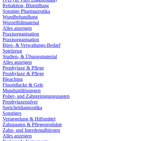
Retraktion, Blutstillung
Sonstige Pharmazeutika
Wundbehandlung
Wurzelfüllmaterial
Alles anzeigen
Praxisorganisation
Praxisorganisation
Büro- & Verwaltungs-Bedarf
Spielzeug
Studien- & Übungsmaterial
Alles anzeigen
Prophylaxe & Pflege
Prophylaxe & Pflege
Bleaching
Fluoridlacke & Gele
Mundspüllösungen
Polier- und Zahnreinigungspasten
Prophylaxepulver
Speicheldiagnostika
Sonstiges
Versiegelung & Hilfsmittel
Zahnpasten & Pflegeprodukte
Zahn- und Interdentalbürsten
Alles anzeigen