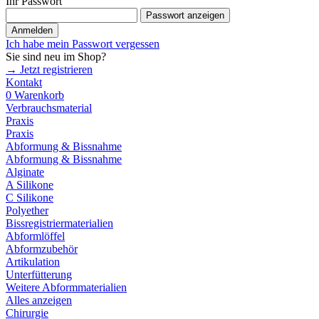
Ihr Passwort
Passwort anzeigen
Anmelden
Ich habe mein Passwort vergessen
Sie sind neu im Shop?
→ Jetzt registrieren
Kontakt
0
Warenkorb
Verbrauchsmaterial
Praxis
Praxis
Abformung & Bissnahme
Abformung & Bissnahme
Alginate
A Silikone
C Silikone
Polyether
Bissregistriermaterialien
Abformlöffel
Abformzubehör
Artikulation
Unterfütterung
Weitere Abformmaterialien
Alles anzeigen
Chirurgie