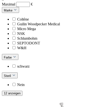
Maximal
€
Marke
Coltène
Guilin Woodpecker Medical
Micro Mega
NSK
Schlumbohm
SEPTODONT
W&H
Farbe
schwarz
Steril
Nein
12 anzeigen