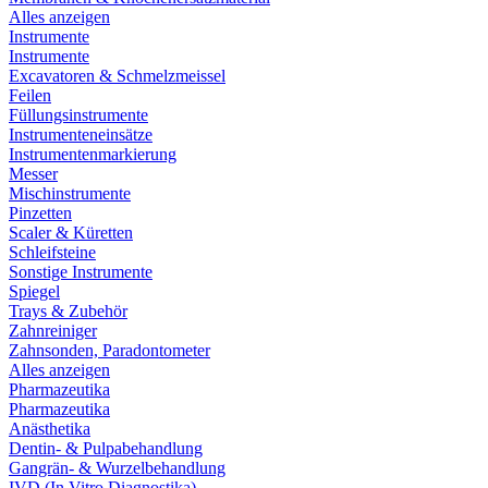
Alles anzeigen
Instrumente
Instrumente
Excavatoren & Schmelzmeissel
Feilen
Füllungsinstrumente
Instrumenteneinsätze
Instrumentenmarkierung
Messer
Mischinstrumente
Pinzetten
Scaler & Küretten
Schleifsteine
Sonstige Instrumente
Spiegel
Trays & Zubehör
Zahnreiniger
Zahnsonden, Paradontometer
Alles anzeigen
Pharmazeutika
Pharmazeutika
Anästhetika
Dentin- & Pulpabehandlung
Gangrän- & Wurzelbehandlung
IVD (In Vitro Diagnostika)