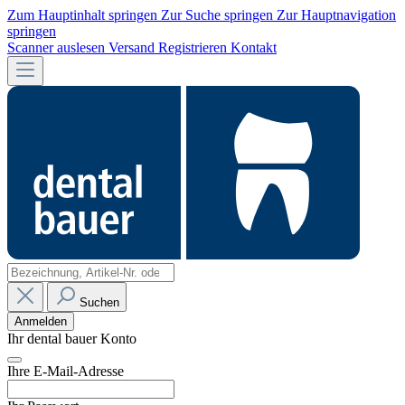
Zum Hauptinhalt springen
Zur Suche springen
Zur Hauptnavigation
springen
Scanner auslesen
Versand
Registrieren
Kontakt
Suchen
Anmelden
Ihr dental bauer Konto
Ihre E-Mail-Adresse