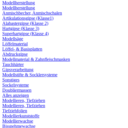
Modellherstellung
Modellherstellung
Anmischbecher, Anmischschalen
Artikulationsgipse (Klasse1)
Alabastergipse (Klasse 2)
Hartgipse (Klasse 3)
Superhartgipse (Klasse 4)
Modellsäge
Löffelmaterial
Löffel- & Basisplatten
Abdruckgipse
Modellmaterial & Zahnfleischmasken
Tauchhärter
Gipsverarbeitung
Modellstifte & Socklersysteme
Sonstiges
Sockelsysteme
Doubliermassen
Alles anzeigen
Modellieren, Tiefziehen
Modellieren, Tiefziehen
Tiefziehfolien
Modellierkunststoffe
Modellierwachse
Bissnehmewachse