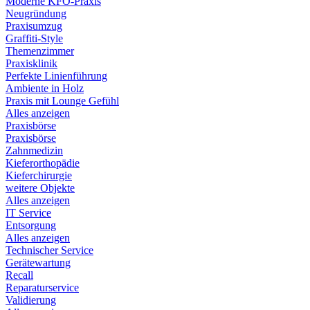
Moderne KFO-Praxis
Neugründung
Praxisumzug
Graffiti-Style
Themenzimmer
Praxisklinik
Perfekte Linienführung
Ambiente in Holz
Praxis mit Lounge Gefühl
Alles anzeigen
Praxisbörse
Praxisbörse
Zahnmedizin
Kieferorthopädie
Kieferchirurgie
weitere Objekte
Alles anzeigen
IT Service
Entsorgung
Alles anzeigen
Technischer Service
Gerätewartung
Recall
Reparaturservice
Validierung