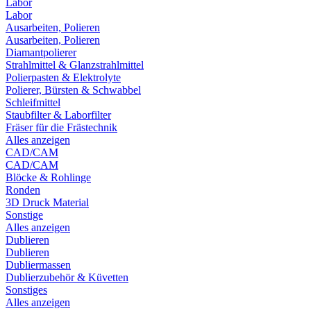
Labor
Labor
Ausarbeiten, Polieren
Ausarbeiten, Polieren
Diamantpolierer
Strahlmittel & Glanzstrahlmittel
Polierpasten & Elektrolyte
Polierer, Bürsten & Schwabbel
Schleifmittel
Staubfilter & Laborfilter
Fräser für die Frästechnik
Alles anzeigen
CAD/CAM
CAD/CAM
Blöcke & Rohlinge
Ronden
3D Druck Material
Sonstige
Alles anzeigen
Dublieren
Dublieren
Dubliermassen
Dublierzubehör & Küvetten
Sonstiges
Alles anzeigen