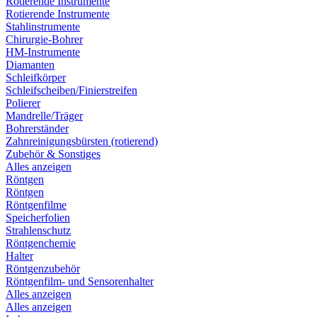
Rotierende Instrumente
Rotierende Instrumente
Stahlinstrumente
Chirurgie-Bohrer
HM-Instrumente
Diamanten
Schleifkörper
Schleifscheiben/Finierstreifen
Polierer
Mandrelle/Träger
Bohrerständer
Zahnreinigungsbürsten (rotierend)
Zubehör & Sonstiges
Alles anzeigen
Röntgen
Röntgen
Röntgenfilme
Speicherfolien
Strahlenschutz
Röntgenchemie
Halter
Röntgenzubehör
Röntgenfilm- und Sensorenhalter
Alles anzeigen
Alles anzeigen