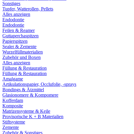
Sonstiges
Tupfer, Watterollen, Pellets
Alles anzeigen
Endodontie
Endodontie
Feilen & Reamer
Guttaperchaspitzen
Papierspitzen
Sealer & Zemente
Wurzelfüllmaterialien
Zubehör und Boxen
Alles anzeigen
Füllung & Restauration
Füllung & Restauration
Amalgame
Artikulationspapier, Occlufolie, -sprays
Bondings & Ätzmittel
Glasionomere & Kompomere
Kofferdam
Komposite
Matrizensysteme & Keile
Provisorische K + B Materialien
Stiftsysteme
Zemente
Zubehör & Sonstiges