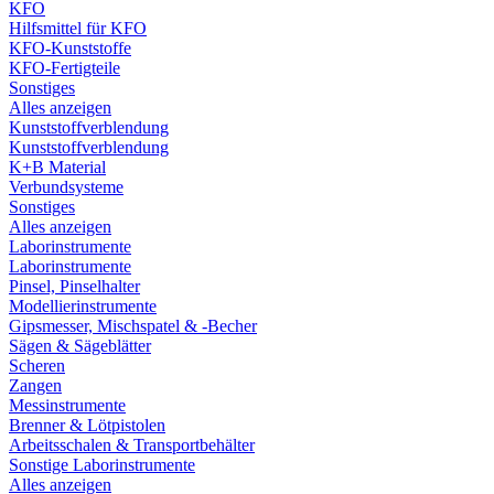
KFO
Hilfsmittel für KFO
KFO-Kunststoffe
KFO-Fertigteile
Sonstiges
Alles anzeigen
Kunststoffverblendung
Kunststoffverblendung
K+B Material
Verbundsysteme
Sonstiges
Alles anzeigen
Laborinstrumente
Laborinstrumente
Pinsel, Pinselhalter
Modellierinstrumente
Gipsmesser, Mischspatel & -Becher
Sägen & Sägeblätter
Scheren
Zangen
Messinstrumente
Brenner & Lötpistolen
Arbeitsschalen & Transportbehälter
Sonstige Laborinstrumente
Alles anzeigen