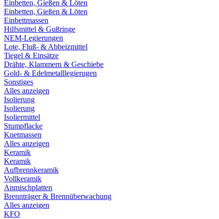
Einbetten, Gießen & Löten
Einbetten, Gießen & Löten
Einbettmassen
Hilfsmittel & Gußringe
NEM-Legierungen
Lote, Fluß- & Abbeizmittel
Tiegel & Einsätze
Drähte, Klammern & Geschiebe
Gold- & Edelmetalllegierugen
Sonstiges
Alles anzeigen
Isolierung
Isolierung
Isoliermittel
Stumpflacke
Knetmassen
Alles anzeigen
Keramik
Keramik
Aufbrennkeramik
Vollkeramik
Anmischplatten
Brennträger & Brennüberwachung
Alles anzeigen
KFO