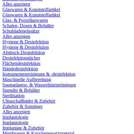
Alles anzeigen
Glaswaren & Kunststoffartikel
Glaswaren & Kunststoffartikel
Glas- & Porzellanwaren
Schalen, Dosen & Behälter
Schubladeneinsätze
Alles anzeigen
Hygiene & Desinfektion
Hygiene & Desinfektion
Abdruck-Desinfektion
Desinfektionstücher
Flächendesinfektion
Händedesinfektion
Instrumentenreinigung & -desinfektion
Maschinelle Aufbereitung
Sauganlagen- & Wasserlinienreinigung
Spender & Behälter
Sterilisation
Ultraschallbäder & Zubehör
Zubehör & Sonstiges
Alles anzeigen
Implantologie
Implantologie
Implantate & Zubehör
Membranen & Knochenersatzmaterial