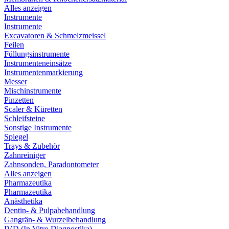
Alles anzeigen
Instrumente
Instrumente
Excavatoren & Schmelzmeissel
Feilen
Füllungsinstrumente
Instrumenteneinsätze
Instrumentenmarkierung
Messer
Mischinstrumente
Pinzetten
Scaler & Küretten
Schleifsteine
Sonstige Instrumente
Spiegel
Trays & Zubehör
Zahnreiniger
Zahnsonden, Paradontometer
Alles anzeigen
Pharmazeutika
Pharmazeutika
Anästhetika
Dentin- & Pulpabehandlung
Gangrän- & Wurzelbehandlung
IVD (In Vitro Diagnostika)