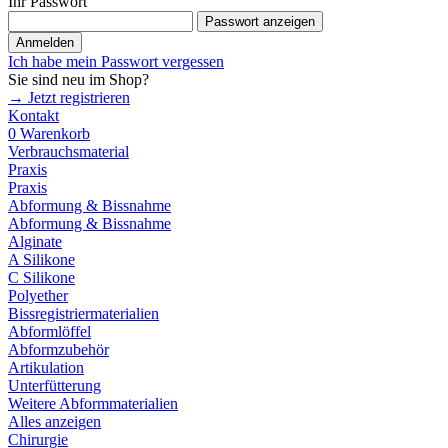
Ihr Passwort
Passwort anzeigen
Anmelden
Ich habe mein Passwort vergessen
Sie sind neu im Shop?
→ Jetzt registrieren
Kontakt
0
Warenkorb
Verbrauchsmaterial
Praxis
Praxis
Abformung & Bissnahme
Abformung & Bissnahme
Alginate
A Silikone
C Silikone
Polyether
Bissregistriermaterialien
Abformlöffel
Abformzubehör
Artikulation
Unterfütterung
Weitere Abformmaterialien
Alles anzeigen
Chirurgie