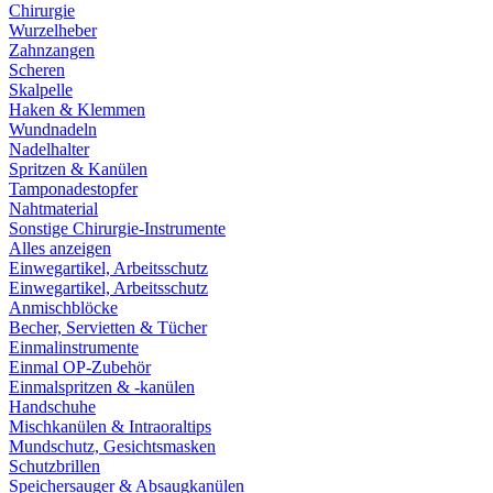
Chirurgie
Wurzelheber
Zahnzangen
Scheren
Skalpelle
Haken & Klemmen
Wundnadeln
Nadelhalter
Spritzen & Kanülen
Tamponadestopfer
Nahtmaterial
Sonstige Chirurgie-Instrumente
Alles anzeigen
Einwegartikel, Arbeitsschutz
Einwegartikel, Arbeitsschutz
Anmischblöcke
Becher, Servietten & Tücher
Einmalinstrumente
Einmal OP-Zubehör
Einmalspritzen & -kanülen
Handschuhe
Mischkanülen & Intraoraltips
Mundschutz, Gesichtsmasken
Schutzbrillen
Speichersauger & Absaugkanülen