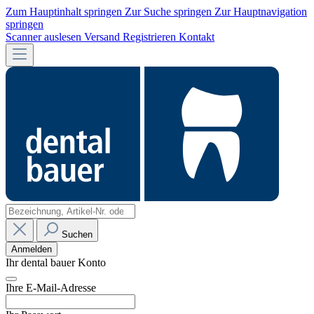
Zum Hauptinhalt springen
Zur Suche springen
Zur Hauptnavigation
springen
Scanner auslesen
Versand
Registrieren
Kontakt
Suchen
Anmelden
Ihr dental bauer Konto
Ihre E-Mail-Adresse