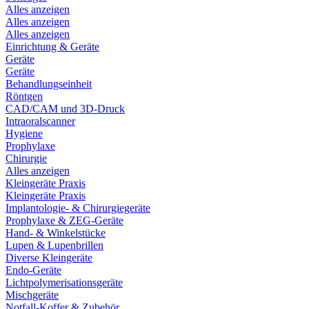
Alles anzeigen
Alles anzeigen
Alles anzeigen
Einrichtung & Geräte
Geräte
Geräte
Behandlungseinheit
Röntgen
CAD/CAM und 3D-Druck
Intraoralscanner
Hygiene
Prophylaxe
Chirurgie
Alles anzeigen
Kleingeräte Praxis
Kleingeräte Praxis
Implantologie- & Chirurgiegeräte
Prophylaxe & ZEG-Geräte
Hand- & Winkelstücke
Lupen & Lupenbrillen
Diverse Kleingeräte
Endo-Geräte
Lichtpolymerisationsgeräte
Mischgeräte
Notfall-Koffer & Zubehör