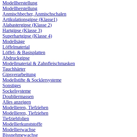
Modellherstellung
Modellherstellung
Anmischbecher, Anmischschalen
Artikulationsgipse (Klasse1)
Alabastergipse (Klasse 2)
Hartgipse (Klasse 3)
Superhartgipse (Klasse 4)
Modellsäge
Löffelmaterial
Löffel- & Basisplatten
Abdruckgipse
Modellmaterial & Zahnfleischmasken
Tauchhärter
Gipsverarbeitung
Modellstifte & Socklersysteme
Sonstiges
Sockelsysteme
Doubliermassen
Alles anzeigen
Modellieren, Tiefziehen
Modellieren, Tiefziehen
Tiefziehfolien
Modellierkunststoffe
Modellierwachse
Bissnehmewachse