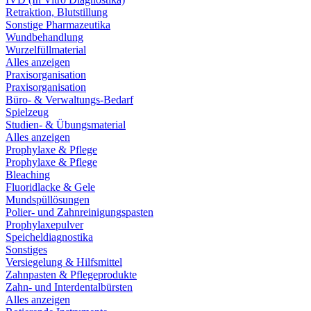
Retraktion, Blutstillung
Sonstige Pharmazeutika
Wundbehandlung
Wurzelfüllmaterial
Alles anzeigen
Praxisorganisation
Praxisorganisation
Büro- & Verwaltungs-Bedarf
Spielzeug
Studien- & Übungsmaterial
Alles anzeigen
Prophylaxe & Pflege
Prophylaxe & Pflege
Bleaching
Fluoridlacke & Gele
Mundspüllösungen
Polier- und Zahnreinigungspasten
Prophylaxepulver
Speicheldiagnostika
Sonstiges
Versiegelung & Hilfsmittel
Zahnpasten & Pflegeprodukte
Zahn- und Interdentalbürsten
Alles anzeigen