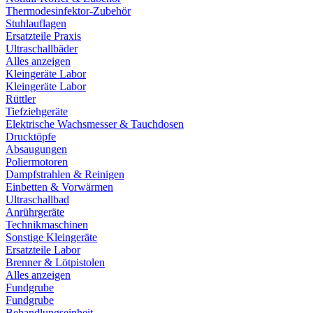
Thermodesinfektor-Zubehör
Stuhlauflagen
Ersatzteile Praxis
Ultraschallbäder
Alles anzeigen
Kleingeräte Labor
Kleingeräte Labor
Rüttler
Tiefziehgeräte
Elektrische Wachsmesser & Tauchdosen
Drucktöpfe
Absaugungen
Poliermotoren
Dampfstrahlen & Reinigen
Einbetten & Vorwärmen
Ultraschallbad
Anrührgeräte
Technikmaschinen
Sonstige Kleingeräte
Ersatzteile Labor
Brenner & Lötpistolen
Alles anzeigen
Fundgrube
Fundgrube
Behandlungseinheit