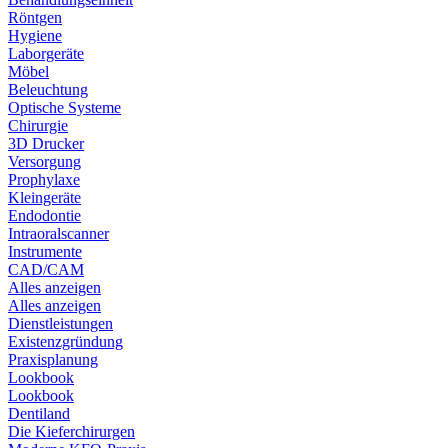
Röntgen
Hygiene
Laborgeräte
Möbel
Beleuchtung
Optische Systeme
Chirurgie
3D Drucker
Versorgung
Prophylaxe
Kleingeräte
Endodontie
Intraoralscanner
Instrumente
CAD/CAM
Alles anzeigen
Alles anzeigen
Dienstleistungen
Existenzgründung
Praxisplanung
Lookbook
Lookbook
Dentiland
Die Kieferchirurgen