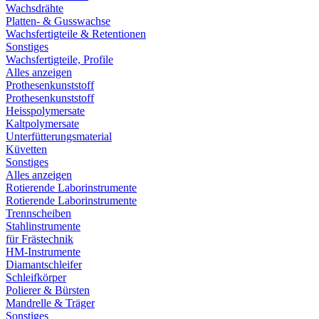
Wachsdrähte
Platten- & Gusswachse
Wachsfertigteile & Retentionen
Sonstiges
Wachsfertigteile, Profile
Alles anzeigen
Prothesenkunststoff
Prothesenkunststoff
Heisspolymersate
Kaltpolymersate
Unterfütterungsmaterial
Küvetten
Sonstiges
Alles anzeigen
Rotierende Laborinstrumente
Rotierende Laborinstrumente
Trennscheiben
Stahlinstrumente
für Frästechnik
HM-Instrumente
Diamantschleifer
Schleifkörper
Polierer & Bürsten
Mandrelle & Träger
Sonstiges