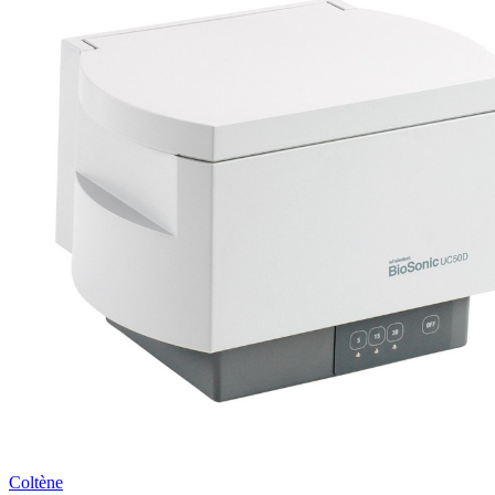
Coltène