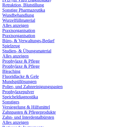
Retraktion, Blutstillung
Sonstige Pharmazeutika
Wundbehandlung
Wurzelfüllmaterial
Alles anzeigen
Praxisorganisation
Praxisorganisation
Büro- & Verwaltungs-Bedarf
Spielzeug
Studien- & Übungsmaterial
Alles anzeigen
Prophylaxe & Pflege
Prophylaxe & Pflege
Bleaching
Fluoridlacke & Gele
Mundspüllösungen
Polier- und Zahnreinigungspasten
Prophylaxepulver
Speicheldiagnostika
Sonstiges
Versiegelung & Hilfsmittel
Zahnpasten & Pflegeprodukte
Zahn- und Interdentalbürsten
Alles anzeigen