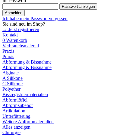
Ihr Passwort
Passwort anzeigen
Anmelden
Ich habe mein Passwort vergessen
Sie sind neu im Shop?
→ Jetzt registrieren
Kontakt
0
Warenkorb
Verbrauchsmaterial
Praxis
Praxis
Abformung & Bissnahme
Abformung & Bissnahme
Alginate
A Silikone
C Silikone
Polyether
Bissregistriermaterialien
Abformlöffel
Abformzubehör
Artikulation
Unterfütterung
Weitere Abformmaterialien
Alles anzeigen
Chirurgie