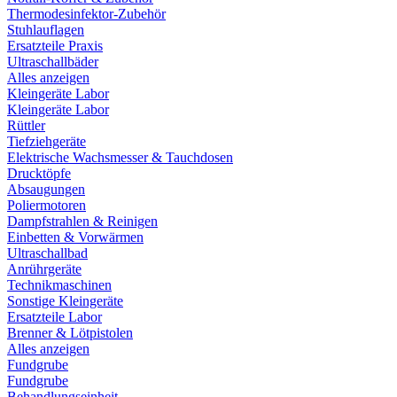
Thermodesinfektor-Zubehör
Stuhlauflagen
Ersatzteile Praxis
Ultraschallbäder
Alles anzeigen
Kleingeräte Labor
Kleingeräte Labor
Rüttler
Tiefziehgeräte
Elektrische Wachsmesser & Tauchdosen
Drucktöpfe
Absaugungen
Poliermotoren
Dampfstrahlen & Reinigen
Einbetten & Vorwärmen
Ultraschallbad
Anrührgeräte
Technikmaschinen
Sonstige Kleingeräte
Ersatzteile Labor
Brenner & Lötpistolen
Alles anzeigen
Fundgrube
Fundgrube
Behandlungseinheit