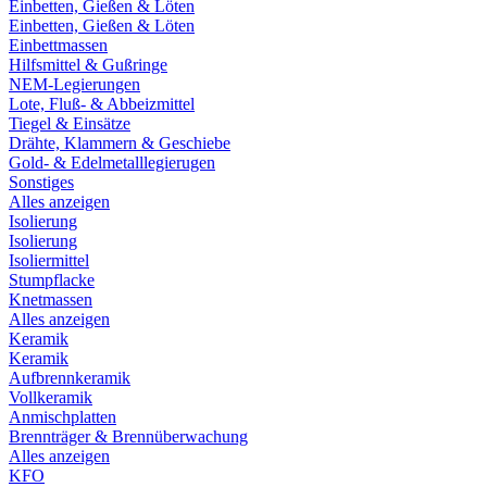
Einbetten, Gießen & Löten
Einbetten, Gießen & Löten
Einbettmassen
Hilfsmittel & Gußringe
NEM-Legierungen
Lote, Fluß- & Abbeizmittel
Tiegel & Einsätze
Drähte, Klammern & Geschiebe
Gold- & Edelmetalllegierugen
Sonstiges
Alles anzeigen
Isolierung
Isolierung
Isoliermittel
Stumpflacke
Knetmassen
Alles anzeigen
Keramik
Keramik
Aufbrennkeramik
Vollkeramik
Anmischplatten
Brennträger & Brennüberwachung
Alles anzeigen
KFO