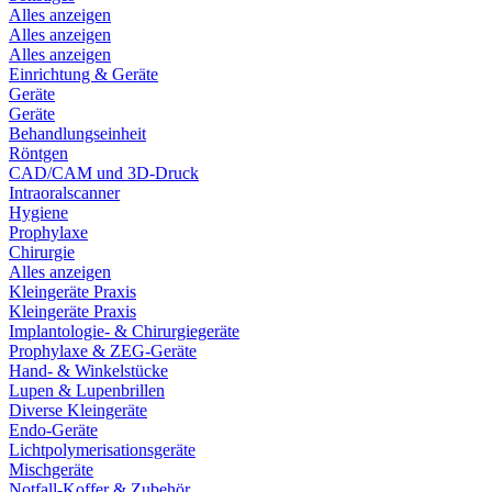
Alles anzeigen
Alles anzeigen
Alles anzeigen
Einrichtung & Geräte
Geräte
Geräte
Behandlungseinheit
Röntgen
CAD/CAM und 3D-Druck
Intraoralscanner
Hygiene
Prophylaxe
Chirurgie
Alles anzeigen
Kleingeräte Praxis
Kleingeräte Praxis
Implantologie- & Chirurgiegeräte
Prophylaxe & ZEG-Geräte
Hand- & Winkelstücke
Lupen & Lupenbrillen
Diverse Kleingeräte
Endo-Geräte
Lichtpolymerisationsgeräte
Mischgeräte
Notfall-Koffer & Zubehör