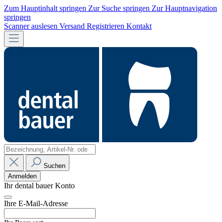
Zum Hauptinhalt springen
Zur Suche springen
Zur Hauptnavigation
springen
Scanner auslesen
Versand
Registrieren
Kontakt
Suchen
Anmelden
Ihr dental bauer Konto
Ihre E-Mail-Adresse