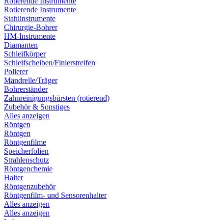
Rotierende Instrumente
Rotierende Instrumente
Stahlinstrumente
Chirurgie-Bohrer
HM-Instrumente
Diamanten
Schleifkörper
Schleifscheiben/Finierstreifen
Polierer
Mandrelle/Träger
Bohrerständer
Zahnreinigungsbürsten (rotierend)
Zubehör & Sonstiges
Alles anzeigen
Röntgen
Röntgen
Röntgenfilme
Speicherfolien
Strahlenschutz
Röntgenchemie
Halter
Röntgenzubehör
Röntgenfilm- und Sensorenhalter
Alles anzeigen
Alles anzeigen