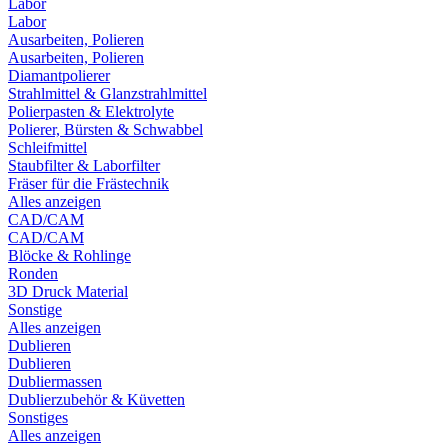
Labor
Labor
Ausarbeiten, Polieren
Ausarbeiten, Polieren
Diamantpolierer
Strahlmittel & Glanzstrahlmittel
Polierpasten & Elektrolyte
Polierer, Bürsten & Schwabbel
Schleifmittel
Staubfilter & Laborfilter
Fräser für die Frästechnik
Alles anzeigen
CAD/CAM
CAD/CAM
Blöcke & Rohlinge
Ronden
3D Druck Material
Sonstige
Alles anzeigen
Dublieren
Dublieren
Dubliermassen
Dublierzubehör & Küvetten
Sonstiges
Alles anzeigen