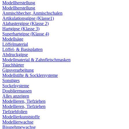
Modellherstellung
Modellherstellung
Anmischbecher, Anmischschalen
Artikulationsgipse (Klasse1)
Alabastergipse (Klasse 2)
Hartgipse (Klasse 3)
Superhartgipse (Klasse 4)
Modellsäge
Löffelmaterial
Löffel- & Basisplatten
Abdruckgipse
Modellmaterial & Zahnfleischmasken
Tauchhärter
Gipsverarbeitung
Modellstifte & Socklersysteme
Sonstiges
Sockelsysteme
Doubliermassen
Alles anzeigen
Modellieren, Tiefziehen
Modellieren, Tiefziehen
Tiefziehfolien
Modellierkunststoffe
Modellierwachse
Bissnehmewachse