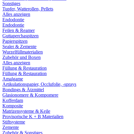
Sonstiges
Tupfer, Watterollen, Pellets
Alles anzeigen
Endodontie
Endodontie
Feilen & Reamer
Guttaperchaspitzen
Papierspitzen
Sealer & Zemente
Wurzelfüllmaterialien
Zubehör und Boxen
Alles anzeigen
Füllung & Restauration
Füllung & Restauration
Amalgame
Artikulationspapier, Occlufolie, -sprays
Bondings & Ätzmittel
Glasionomere & Kompomere
Kofferdam
Komposite
Matrizensysteme & Keile
Provisorische K + B Materialien
Stiftsysteme
Zemente
Zubehör & Sonstiges