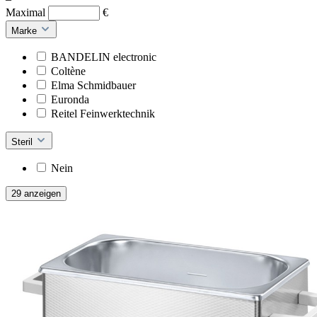
Maximal
€
Marke
BANDELIN electronic
Coltène
Elma Schmidbauer
Euronda
Reitel Feinwerktechnik
Steril
Nein
29 anzeigen