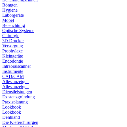
Röntgen
Hygiene
Laborgeräte
Möbel
Beleuchtung
Optische Systeme
Chirurgie
3D Drucker
Versorgung
Prophylaxe
Kleingeräte
Endodontie
Intraoralscanner
Instrumente
CAD/CAM
Alles anzeigen
Alles anzeigen
Dienstleistungen
Existenzgründung
Praxisplanung
Lookbook
Lookbook
Dentiland
Die Kieferchirurgen