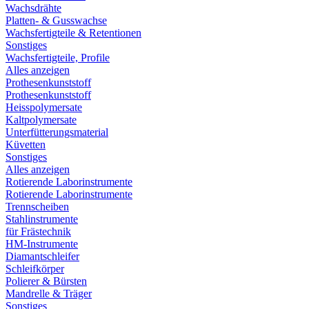
Wachsdrähte
Platten- & Gusswachse
Wachsfertigteile & Retentionen
Sonstiges
Wachsfertigteile, Profile
Alles anzeigen
Prothesenkunststoff
Prothesenkunststoff
Heisspolymersate
Kaltpolymersate
Unterfütterungsmaterial
Küvetten
Sonstiges
Alles anzeigen
Rotierende Laborinstrumente
Rotierende Laborinstrumente
Trennscheiben
Stahlinstrumente
für Frästechnik
HM-Instrumente
Diamantschleifer
Schleifkörper
Polierer & Bürsten
Mandrelle & Träger
Sonstiges