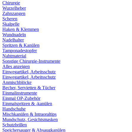
Chirurgie
Wurzelheber
Zahnzangen
Scheren
Skalpelle
Haken & Klemmen
Wundnadeln
Nadelhalter
Spritzen & Kanülen
Tamponadestopfer
Nahtmaterial
Sonstige Chirurgie-Instrumente
Alles anzeigen
Einwegartikel, Arbeitsschutz
Einwegartikel, Arbeitsschutz
Anmischblöcke
Becher, Servietten & Tücher
Einmalinstrumente
Einmal OP-Zubehör
Einmalspritzen & -kanülen
Handschuhe
Mischkanülen & Intraoraltips
Mundschutz, Gesichtsmasken
Schutzbrillen
Speichersauger & Absaugkanülen