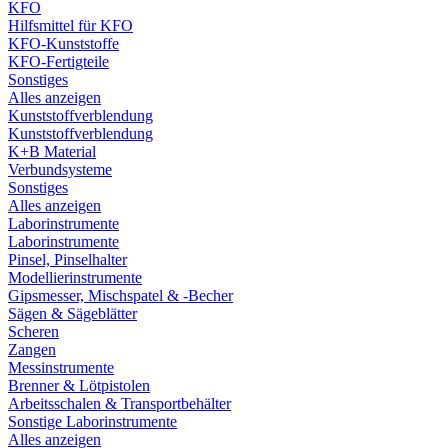
KFO
Hilfsmittel für KFO
KFO-Kunststoffe
KFO-Fertigteile
Sonstiges
Alles anzeigen
Kunststoffverblendung
Kunststoffverblendung
K+B Material
Verbundsysteme
Sonstiges
Alles anzeigen
Laborinstrumente
Laborinstrumente
Pinsel, Pinselhalter
Modellierinstrumente
Gipsmesser, Mischspatel & -Becher
Sägen & Sägeblätter
Scheren
Zangen
Messinstrumente
Brenner & Lötpistolen
Arbeitsschalen & Transportbehälter
Sonstige Laborinstrumente
Alles anzeigen