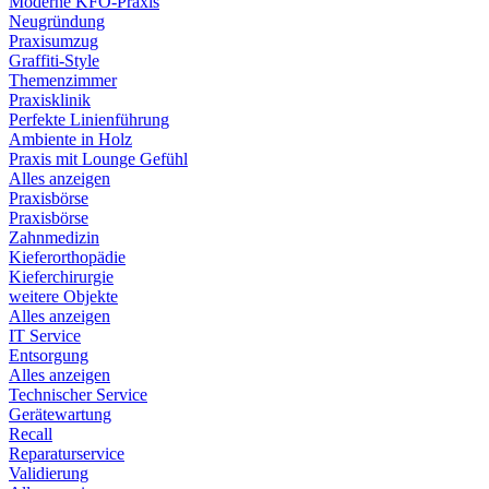
Moderne KFO-Praxis
Neugründung
Praxisumzug
Graffiti-Style
Themenzimmer
Praxisklinik
Perfekte Linienführung
Ambiente in Holz
Praxis mit Lounge Gefühl
Alles anzeigen
Praxisbörse
Praxisbörse
Zahnmedizin
Kieferorthopädie
Kieferchirurgie
weitere Objekte
Alles anzeigen
IT Service
Entsorgung
Alles anzeigen
Technischer Service
Gerätewartung
Recall
Reparaturservice
Validierung