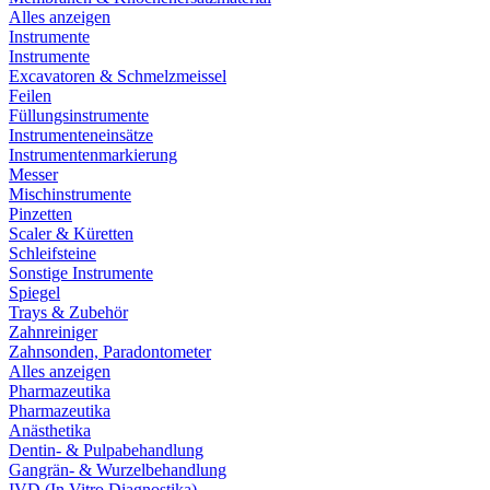
Alles anzeigen
Instrumente
Instrumente
Excavatoren & Schmelzmeissel
Feilen
Füllungsinstrumente
Instrumenteneinsätze
Instrumentenmarkierung
Messer
Mischinstrumente
Pinzetten
Scaler & Küretten
Schleifsteine
Sonstige Instrumente
Spiegel
Trays & Zubehör
Zahnreiniger
Zahnsonden, Paradontometer
Alles anzeigen
Pharmazeutika
Pharmazeutika
Anästhetika
Dentin- & Pulpabehandlung
Gangrän- & Wurzelbehandlung
IVD (In Vitro Diagnostika)