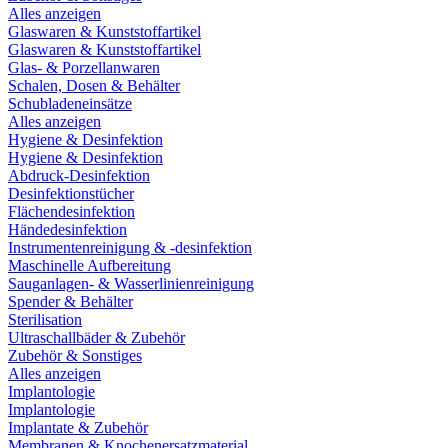
Alles anzeigen
Glaswaren & Kunststoffartikel
Glaswaren & Kunststoffartikel
Glas- & Porzellanwaren
Schalen, Dosen & Behälter
Schubladeneinsätze
Alles anzeigen
Hygiene & Desinfektion
Hygiene & Desinfektion
Abdruck-Desinfektion
Desinfektionstücher
Flächendesinfektion
Händedesinfektion
Instrumentenreinigung & -desinfektion
Maschinelle Aufbereitung
Sauganlagen- & Wasserlinienreinigung
Spender & Behälter
Sterilisation
Ultraschallbäder & Zubehör
Zubehör & Sonstiges
Alles anzeigen
Implantologie
Implantologie
Implantate & Zubehör
Membranen & Knochenersatzmaterial