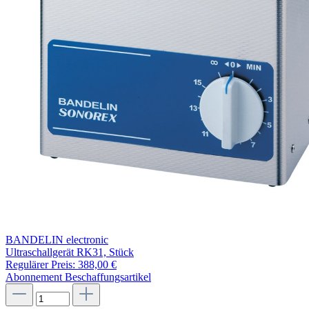
BANDELIN electronic
Ultraschallgerät RK31, Stück
Regulärer Preis:
388,00 €
Abonnement
Beschaffungsartikel