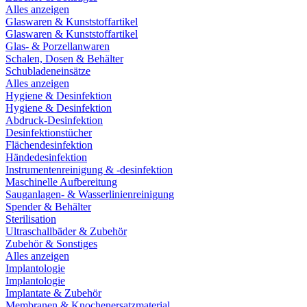
Alles anzeigen
Glaswaren & Kunststoffartikel
Glaswaren & Kunststoffartikel
Glas- & Porzellanwaren
Schalen, Dosen & Behälter
Schubladeneinsätze
Alles anzeigen
Hygiene & Desinfektion
Hygiene & Desinfektion
Abdruck-Desinfektion
Desinfektionstücher
Flächendesinfektion
Händedesinfektion
Instrumentenreinigung & -desinfektion
Maschinelle Aufbereitung
Sauganlagen- & Wasserlinienreinigung
Spender & Behälter
Sterilisation
Ultraschallbäder & Zubehör
Zubehör & Sonstiges
Alles anzeigen
Implantologie
Implantologie
Implantate & Zubehör
Membranen & Knochenersatzmaterial