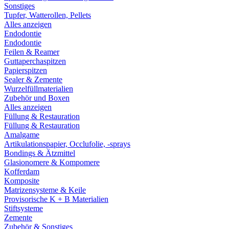
Sonstiges
Tupfer, Watterollen, Pellets
Alles anzeigen
Endodontie
Endodontie
Feilen & Reamer
Guttaperchaspitzen
Papierspitzen
Sealer & Zemente
Wurzelfüllmaterialien
Zubehör und Boxen
Alles anzeigen
Füllung & Restauration
Füllung & Restauration
Amalgame
Artikulationspapier, Occlufolie, -sprays
Bondings & Ätzmittel
Glasionomere & Kompomere
Kofferdam
Komposite
Matrizensysteme & Keile
Provisorische K + B Materialien
Stiftsysteme
Zemente
Zubehör & Sonstiges