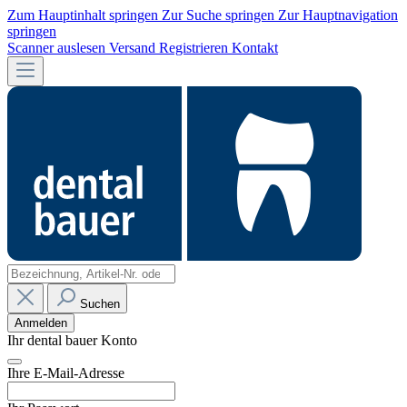
Zum Hauptinhalt springen
Zur Suche springen
Zur Hauptnavigation
springen
Scanner auslesen
Versand
Registrieren
Kontakt
Suchen
Anmelden
Ihr dental bauer Konto
Ihre E-Mail-Adresse