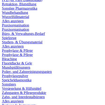
Retraktion, Blutstillung
Sonstige Pharmazeutika
Wundbehandlung
Wurzelfüllmaterial
Alles anzeigen
Praxisorganisation
Praxisorganisation
Büro- & Verwaltungs-Bedarf
Spielzeug
Studien- & Übungsmaterial
Alles anzeigen
Prophylaxe & Pflege
Prophylaxe & Pflege
Bleaching
Fluoridlacke & Gele
Mundspüllösungen
Polier- und Zahnreinigungspasten
Prophylaxepulver
Speicheldiagnostika
Sonstiges
Versiegelung & Hilfsmittel
Zahnpasten & Pflegeprodukte
Zahn- und Interdentalbürsten
Alles anzeigen