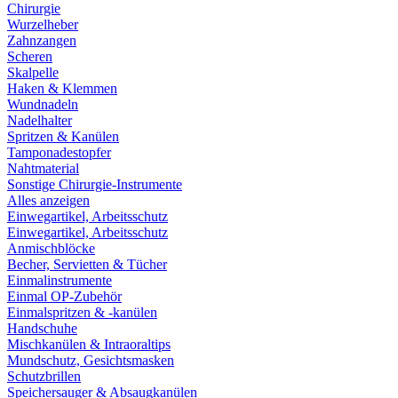
Chirurgie
Wurzelheber
Zahnzangen
Scheren
Skalpelle
Haken & Klemmen
Wundnadeln
Nadelhalter
Spritzen & Kanülen
Tamponadestopfer
Nahtmaterial
Sonstige Chirurgie-Instrumente
Alles anzeigen
Einwegartikel, Arbeitsschutz
Einwegartikel, Arbeitsschutz
Anmischblöcke
Becher, Servietten & Tücher
Einmalinstrumente
Einmal OP-Zubehör
Einmalspritzen & -kanülen
Handschuhe
Mischkanülen & Intraoraltips
Mundschutz, Gesichtsmasken
Schutzbrillen
Speichersauger & Absaugkanülen