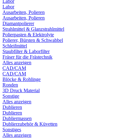
Labor
Labor
Ausarbeiten, Polieren
Ausarbeiten, Polieren
Diamantpolierer
Strahlmittel & Glanzstrahlmittel
Polierpasten & Elektrolyte
Polierer, Bürsten & Schwabbel
Schleifmittel
Staubfilter & Laborfilter
Fräser für die Frästechnik
Alles anzeigen
CAD/CAM
CAD/CAM
Blöcke & Rohlinge
Ronden
3D Druck Material
Sonstige
Alles anzeigen
Dublieren
Dublieren
Dubliermassen
Dublierzubehör & Küvetten
Sonstiges
Alles anzeigen