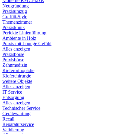
Moderne KFO-Praxis
Neugründung
Praxisumzug
Graffiti-Style
Themenzimmer
Praxisklinik
Perfekte Linienführung
Ambiente in Holz
Praxis mit Lounge Gefühl
Alles anzeigen
Praxisbörse
Praxisbörse
Zahnmedizin
Kieferorthopädie
Kieferchirurgie
weitere Objekte
Alles anzeigen
IT Service
Entsorgung
Alles anzeigen
Technischer Service
Gerätewartung
Recall
Reparaturservice
Validierung