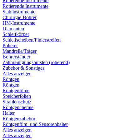
Rotierende Instrumente
Rotierende Instrumente
Stahlinstrumente
Chirurgie-Bohrer
HM-Instrumente
Diamanten
Schleifkörper
Schleifscheiben/Finierstreifen
Polierer
Mandrelle/Träger
Bohrerständer
Zahnreinigungsbürsten (rotierend)
Zubehör & Sonstiges
Alles anzeigen
Röntgen
Röntgen
Röntgenfilme
Speicherfolien
Strahlenschutz
Röntgenchemie
Halter
Röntgenzubehör
Röntgenfilm- und Sensorenhalter
Alles anzeigen
Alles anzeigen