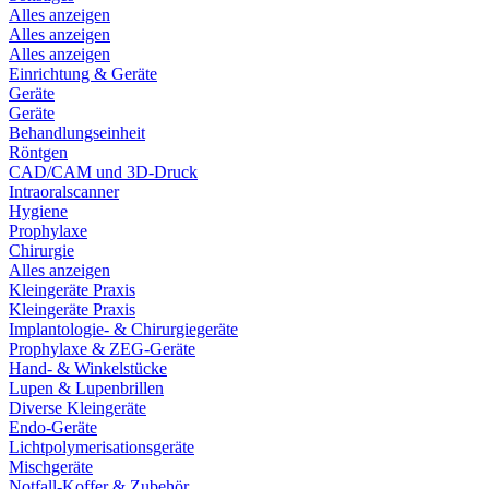
Alles anzeigen
Alles anzeigen
Alles anzeigen
Einrichtung & Geräte
Geräte
Geräte
Behandlungseinheit
Röntgen
CAD/CAM und 3D-Druck
Intraoralscanner
Hygiene
Prophylaxe
Chirurgie
Alles anzeigen
Kleingeräte Praxis
Kleingeräte Praxis
Implantologie- & Chirurgiegeräte
Prophylaxe & ZEG-Geräte
Hand- & Winkelstücke
Lupen & Lupenbrillen
Diverse Kleingeräte
Endo-Geräte
Lichtpolymerisationsgeräte
Mischgeräte
Notfall-Koffer & Zubehör