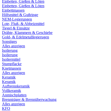
Einbetten, Gießen & Löten
Einbetten, Gießen & Löten
Einbettmassen
Hilfsmittel & Gußringe
NEM-Legierungen
Lote, Fluß- & Abbeizmittel
Tiegel & Einsätze
Drähte, Klammern & Geschiebe
Gold- & Edelmetalllegierugen
Sonstiges
Alles anzeigen
Isolierung
Isolierung
Isoliermittel
Stumpflacke
Knetmassen
Alles anzeigen
Keramik
Keramik
Aufbrennkeramik
Vollkeramik
Anmischplatten
Brennträger & Brennüberwachung
Alles anzeigen
KFO