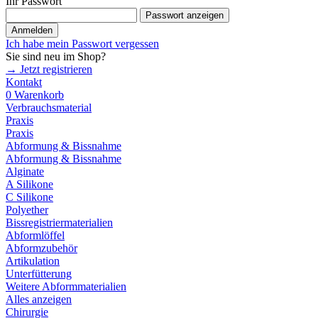
Ihr Passwort
Passwort anzeigen
Anmelden
Ich habe mein Passwort vergessen
Sie sind neu im Shop?
→ Jetzt registrieren
Kontakt
0
Warenkorb
Verbrauchsmaterial
Praxis
Praxis
Abformung & Bissnahme
Abformung & Bissnahme
Alginate
A Silikone
C Silikone
Polyether
Bissregistriermaterialien
Abformlöffel
Abformzubehör
Artikulation
Unterfütterung
Weitere Abformmaterialien
Alles anzeigen
Chirurgie