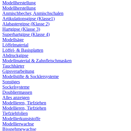
Modellherstellung
Modellherstellung
Anmischbecher, Anmischschalen
Artikulationsgipse (Klasse1)
Alabastergipse (Klasse 2)
Hartgipse (Klasse 3)
Superhartgipse (Klasse 4)
Modellsäge
Löffelmaterial
Löffel- & Basisplatten
Abdruckgipse
Modellmaterial & Zahnfleischmasken
Tauchhärter
Gipsverarbeitung
Modellstifte & Socklersysteme
Sonstiges
Sockelsysteme
Doubliermassen
Alles anzeigen
Modellieren, Tiefziehen
Modellieren, Tiefziehen
Tiefziehfolien
Modellierkunststoffe
Modellierwachse
Bissnehmewachse