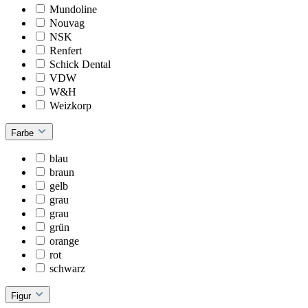
Mundoline
Nouvag
NSK
Renfert
Schick Dental
VDW
W&H
Weizkorp
Farbe
blau
braun
gelb
grau
grau
grün
orange
rot
schwarz
Figur