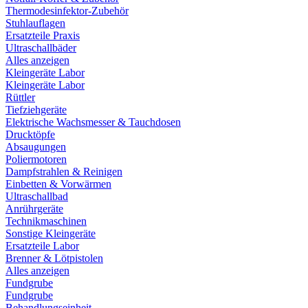
Thermodesinfektor-Zubehör
Stuhlauflagen
Ersatzteile Praxis
Ultraschallbäder
Alles anzeigen
Kleingeräte Labor
Kleingeräte Labor
Rüttler
Tiefziehgeräte
Elektrische Wachsmesser & Tauchdosen
Drucktöpfe
Absaugungen
Poliermotoren
Dampfstrahlen & Reinigen
Einbetten & Vorwärmen
Ultraschallbad
Anrührgeräte
Technikmaschinen
Sonstige Kleingeräte
Ersatzteile Labor
Brenner & Lötpistolen
Alles anzeigen
Fundgrube
Fundgrube
Behandlungseinheit