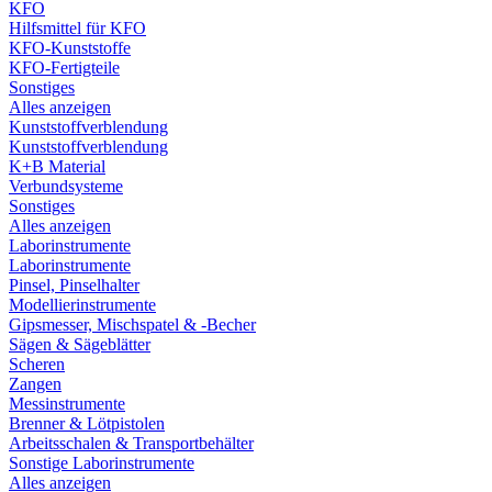
KFO
Hilfsmittel für KFO
KFO-Kunststoffe
KFO-Fertigteile
Sonstiges
Alles anzeigen
Kunststoffverblendung
Kunststoffverblendung
K+B Material
Verbundsysteme
Sonstiges
Alles anzeigen
Laborinstrumente
Laborinstrumente
Pinsel, Pinselhalter
Modellierinstrumente
Gipsmesser, Mischspatel & -Becher
Sägen & Sägeblätter
Scheren
Zangen
Messinstrumente
Brenner & Lötpistolen
Arbeitsschalen & Transportbehälter
Sonstige Laborinstrumente
Alles anzeigen