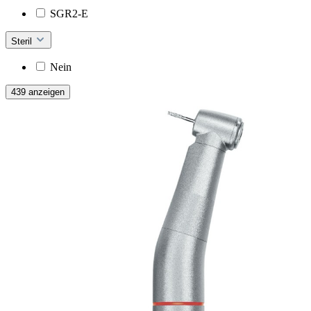
SGR2-E
Steril
Nein
439 anzeigen