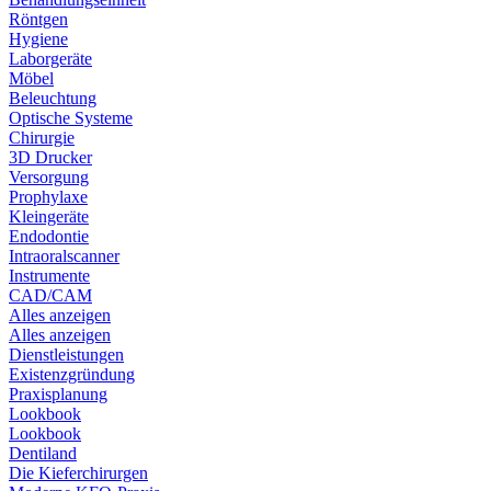
Röntgen
Hygiene
Laborgeräte
Möbel
Beleuchtung
Optische Systeme
Chirurgie
3D Drucker
Versorgung
Prophylaxe
Kleingeräte
Endodontie
Intraoralscanner
Instrumente
CAD/CAM
Alles anzeigen
Alles anzeigen
Dienstleistungen
Existenzgründung
Praxisplanung
Lookbook
Lookbook
Dentiland
Die Kieferchirurgen