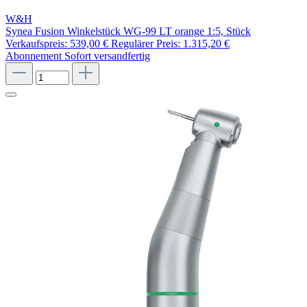
W&H
Synea Fusion Winkelstück WG-99 LT orange 1:5, Stück
Verkaufspreis:
539,00 €
Regulärer Preis:
1.315,20 €
Abonnement
Sofort versandfertig