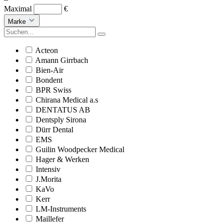
Maximal
€
Marke
Acteon
Amann Girrbach
Bien-Air
Bondent
BPR Swiss
Chirana Medical a.s
DENTATUS AB
Dentsply Sirona
Dürr Dental
EMS
Guilin Woodpecker Medical
Hager & Werken
Intensiv
J.Morita
KaVo
Kerr
LM-Instruments
Maillefer