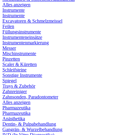
Alles anzeigen
Instrumente
Instrumente
Excavatoren & Schmelzmeissel
Feilen
Füllungsinstrumente
Instrumenteneinsätze
Instrumentenmarkierung
Messer
Mischinstrumente
Pinzetten
Scaler & Küretten
Schleifsteine
Sonstige Instrumente
Spiegel
Trays & Zubehör
Zahnreiniger
Zahnsonden, Paradontometer
Alles anzeigen
Pharmazeutika
Pharmazeutika
Anästhetika
Dentin- & Pulpabehandlung
Gangrän- & Wurzelbehandlung
IVD (In Vitro Diagnostika)