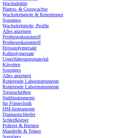
Wachsdrähte
Platten- & Gusswachse
Wachsfertigteile & Retentionen
Sonstiges
Wachsfertigteile, Profile
Alles anzeigen
Prothesenkunststoff
Prothesenkunststoff
Heisspolymersate
Kaltpolymersate
Unterfütterungsmaterial
Küvetten
Sonstiges
Alles anzeigen
Rotierende Laborinstrumente
Rotierende Laborinstrumente
Trennscheiben
Stahlinstrumente
für Frästechnik
HM-Instrumente
Diamantschleifer
Schleifkörper
Polierer & Bürsten
Mandrelle & Träger
Sonstiges