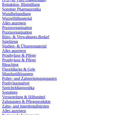
Retraktion, Blutstillung
Sonstige Pharmazeutika
Wundbehandlung
Wurzelfüllmaterial
Alles anzeigen
Praxisorganisation
Praxisorganisation
Büro- & Verwaltungs-Bedarf
Spielzeug
Studien- & Übungsmaterial
Alles anzeigen
Prophylaxe & Pflege
Prophylaxe & Pflege
Bleaching
Fluoridlacke & Gele
Mundspüllösungen
Polier- und Zahnreinigungspasten
Pophylaxepulver
Speicheldiagnostika
Sonstiges
Versiegelung & Hilfsmittel
Zahnpasten & Pflegeprodukte
Zahn- und Interdentalbürsten
Alles anzeigen