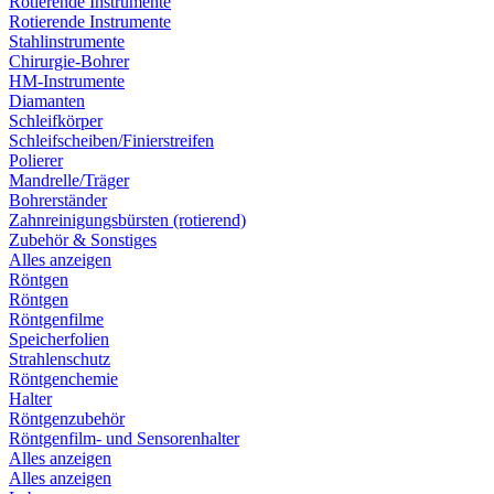
Rotierende Instrumente
Rotierende Instrumente
Stahlinstrumente
Chirurgie-Bohrer
HM-Instrumente
Diamanten
Schleifkörper
Schleifscheiben/Finierstreifen
Polierer
Mandrelle/Träger
Bohrerständer
Zahnreinigungsbürsten (rotierend)
Zubehör & Sonstiges
Alles anzeigen
Röntgen
Röntgen
Röntgenfilme
Speicherfolien
Strahlenschutz
Röntgenchemie
Halter
Röntgenzubehör
Röntgenfilm- und Sensorenhalter
Alles anzeigen
Alles anzeigen