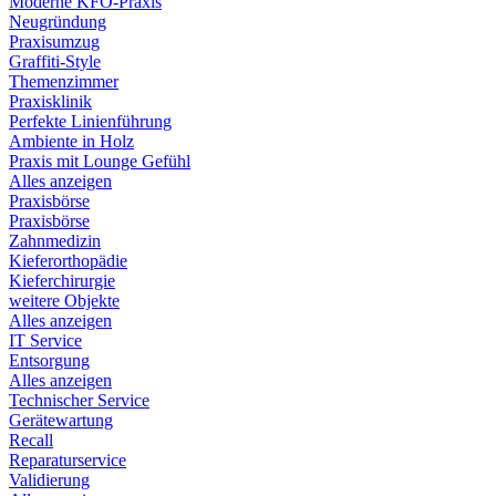
Moderne KFO-Praxis
Neugründung
Praxisumzug
Graffiti-Style
Themenzimmer
Praxisklinik
Perfekte Linienführung
Ambiente in Holz
Praxis mit Lounge Gefühl
Alles anzeigen
Praxisbörse
Praxisbörse
Zahnmedizin
Kieferorthopädie
Kieferchirurgie
weitere Objekte
Alles anzeigen
IT Service
Entsorgung
Alles anzeigen
Technischer Service
Gerätewartung
Recall
Reparaturservice
Validierung