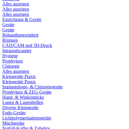
Alles anzeigen
Alles anzeigen
Alles anzeigen
Einrichtung & Geräte
Geräte
Geräte
Behandlungseinheit
Röntgen
CAD/CAM und 3D-Druck
Intraoralscanner
Hygiene
Prophylaxe
Chirurgie
Alles anzeigen
Kleingeräte Praxis
Kleingeräte Praxis
Implantologie- & Chirurgiegeräte
Prophylaxe & ZEG-Geräte
Hand- & Winkelstücke
Lupen & Lupenbrillen
Diverse Kleingeräte
Endo-Geräte
Lichtpolymerisationsgeräte
Mischgeräte
Notfall-Koffer & Zubehör