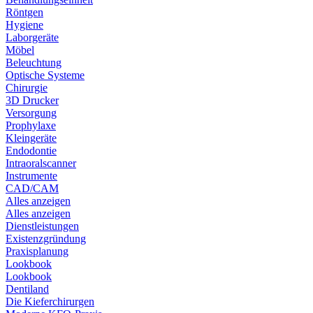
Röntgen
Hygiene
Laborgeräte
Möbel
Beleuchtung
Optische Systeme
Chirurgie
3D Drucker
Versorgung
Prophylaxe
Kleingeräte
Endodontie
Intraoralscanner
Instrumente
CAD/CAM
Alles anzeigen
Alles anzeigen
Dienstleistungen
Existenzgründung
Praxisplanung
Lookbook
Lookbook
Dentiland
Die Kieferchirurgen