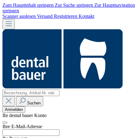
Zum Hauptinhalt springen
Zur Suche springen
Zur Hauptnavigation
springen
Scanner auslesen
Versand
Registrieren
Kontakt
Suchen
Anmelden
Ihr dental bauer Konto
Ihre E-Mail-Adresse