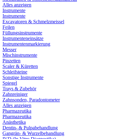
Alles anzeigen
Instrumente
Instrumente
Excavatoren & Schmelzmeissel
Feilen
Füllungsinstrumente
Instrumenteneinsätze
Instrumentenmarkierung
Messer
Mischinstrumente
Pinzetten
Scaler & Küretten
Schleifsteine
Sonstige Instrumente
Spiegel
Trays & Zubehör
Zahnreiniger
Zahnsonden, Paradontometer
Alles anzeigen
Pharmazeutika
Pharmazeutika
Anästhetika
Dentin- & Pulpabehandlung
Gangrän- & Wurzelbehandlung
IVD (In Vitro Diagnostika)