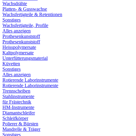
Wachsdrähte
Platten- & Gusswachse
Wachsfertigteile & Retentionen
Sonstiges
Wachsfertigteile, Profile
Alles anzeigen
Prothesenkunststoff
Prothesenkunststoff
Heisspolymersate
Kaltpolymersate
Unterfütterungsmaterial
Küvetten
Sonstiges
Alles anzeigen
Rotierende Laborinstrumente
Rotierende Laborinstrumente
Trennscheiben
Stahlinstrumente
für Frästechnik
HM-Instrumente
Diamantschleifer
Schleifkörper
Polierer & Bürsten
Mandrelle & Träger
Sonstiges