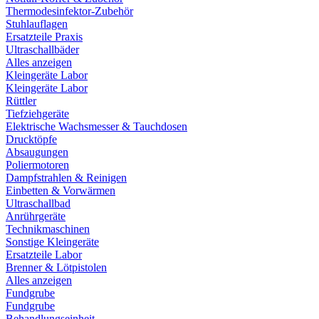
Thermodesinfektor-Zubehör
Stuhlauflagen
Ersatzteile Praxis
Ultraschallbäder
Alles anzeigen
Kleingeräte Labor
Kleingeräte Labor
Rüttler
Tiefziehgeräte
Elektrische Wachsmesser & Tauchdosen
Drucktöpfe
Absaugungen
Poliermotoren
Dampfstrahlen & Reinigen
Einbetten & Vorwärmen
Ultraschallbad
Anrührgeräte
Technikmaschinen
Sonstige Kleingeräte
Ersatzteile Labor
Brenner & Lötpistolen
Alles anzeigen
Fundgrube
Fundgrube
Behandlungseinheit