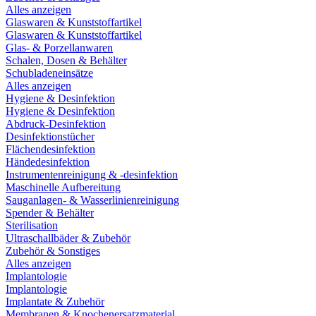
Alles anzeigen
Glaswaren & Kunststoffartikel
Glaswaren & Kunststoffartikel
Glas- & Porzellanwaren
Schalen, Dosen & Behälter
Schubladeneinsätze
Alles anzeigen
Hygiene & Desinfektion
Hygiene & Desinfektion
Abdruck-Desinfektion
Desinfektionstücher
Flächendesinfektion
Händedesinfektion
Instrumentenreinigung & -desinfektion
Maschinelle Aufbereitung
Sauganlagen- & Wasserlinienreinigung
Spender & Behälter
Sterilisation
Ultraschallbäder & Zubehör
Zubehör & Sonstiges
Alles anzeigen
Implantologie
Implantologie
Implantate & Zubehör
Membranen & Knochenersatzmaterial