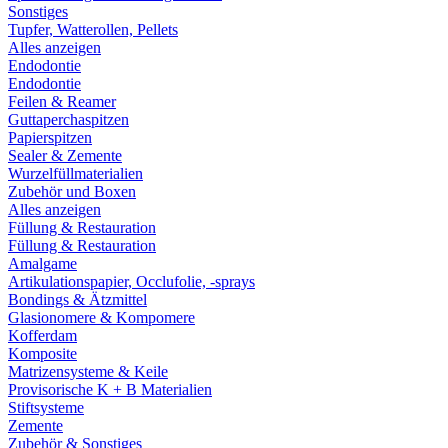
Sonstiges
Tupfer, Watterollen, Pellets
Alles anzeigen
Endodontie
Endodontie
Feilen & Reamer
Guttaperchaspitzen
Papierspitzen
Sealer & Zemente
Wurzelfüllmaterialien
Zubehör und Boxen
Alles anzeigen
Füllung & Restauration
Füllung & Restauration
Amalgame
Artikulationspapier, Occlufolie, -sprays
Bondings & Ätzmittel
Glasionomere & Kompomere
Kofferdam
Komposite
Matrizensysteme & Keile
Provisorische K + B Materialien
Stiftsysteme
Zemente
Zubehör & Sonstiges