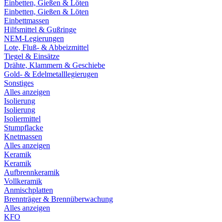
Einbetten, Gießen & Löten
Einbetten, Gießen & Löten
Einbettmassen
Hilfsmittel & Gußringe
NEM-Legierungen
Lote, Fluß- & Abbeizmittel
Tiegel & Einsätze
Drähte, Klammern & Geschiebe
Gold- & Edelmetalllegierugen
Sonstiges
Alles anzeigen
Isolierung
Isolierung
Isoliermittel
Stumpflacke
Knetmassen
Alles anzeigen
Keramik
Keramik
Aufbrennkeramik
Vollkeramik
Anmischplatten
Brennträger & Brennüberwachung
Alles anzeigen
KFO