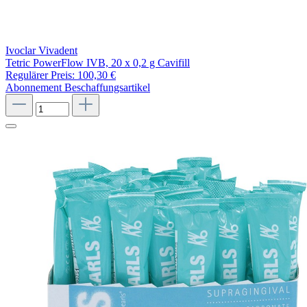
Ivoclar Vivadent
Tetric PowerFlow IVB, 20 x 0,2 g Cavifill
Regulärer Preis:
100,30 €
Abonnement
Beschaffungsartikel