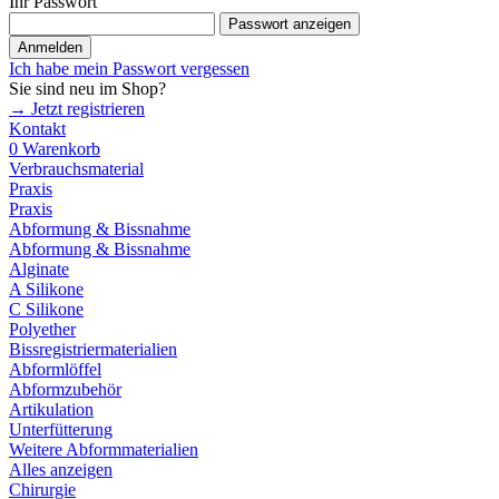
Ihr Passwort
Passwort anzeigen
Anmelden
Ich habe mein Passwort vergessen
Sie sind neu im Shop?
→ Jetzt registrieren
Kontakt
0
Warenkorb
Verbrauchsmaterial
Praxis
Praxis
Abformung & Bissnahme
Abformung & Bissnahme
Alginate
A Silikone
C Silikone
Polyether
Bissregistriermaterialien
Abformlöffel
Abformzubehör
Artikulation
Unterfütterung
Weitere Abformmaterialien
Alles anzeigen
Chirurgie