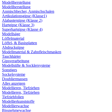
Modellherstellung
Modellherstellung
Anmischbecher, Anmischschalen
Artikulationsgipse (Klasse1)
Alabastergipse (Klasse 2)
Hartgipse (Klasse 3)
Superhartgipse (Klasse 4)
Modellsäge
Löffelmaterial
Löffel- & Basisplatten
Abdruckgipse
Modellmaterial & Zahnfleischmasken
Tauchhärter
Gipsverarbeitung
Modellstifte & Socklersysteme
Sonstiges
Sockelsysteme
Doubliermassen
Alles anzeigen
Modellieren, Tiefziehen
Modellieren, Tiefziehen
Tiefziehfolien
Modellierkunststoffe
Modellierwachse
Bissnehmewachse