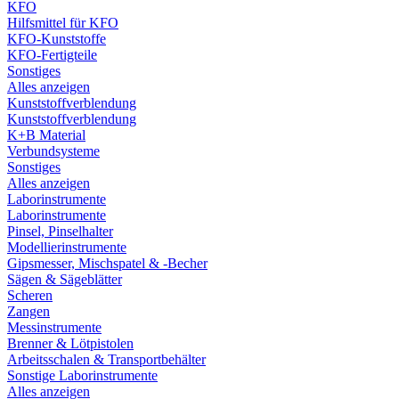
KFO
Hilfsmittel für KFO
KFO-Kunststoffe
KFO-Fertigteile
Sonstiges
Alles anzeigen
Kunststoffverblendung
Kunststoffverblendung
K+B Material
Verbundsysteme
Sonstiges
Alles anzeigen
Laborinstrumente
Laborinstrumente
Pinsel, Pinselhalter
Modellierinstrumente
Gipsmesser, Mischspatel & -Becher
Sägen & Sägeblätter
Scheren
Zangen
Messinstrumente
Brenner & Lötpistolen
Arbeitsschalen & Transportbehälter
Sonstige Laborinstrumente
Alles anzeigen