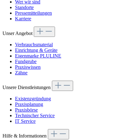
Wer wir sind
Standorte
Pressemitteilungen
Karriere
Unser Angebot
Verbrauchsmaterial
Einrichtung & Geräte
Eigenmarke PLULINE
Fundgrube
Praxiswissen
Zähne
Unsere Dienstleistungen
Existenzgründung
Praxisplanung
Praxisbörse
Technischer Service
IT Service
Hilfe & Informationen