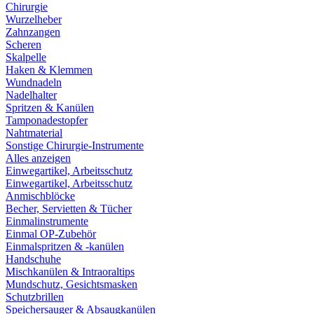
Chirurgie
Wurzelheber
Zahnzangen
Scheren
Skalpelle
Haken & Klemmen
Wundnadeln
Nadelhalter
Spritzen & Kanülen
Tamponadestopfer
Nahtmaterial
Sonstige Chirurgie-Instrumente
Alles anzeigen
Einwegartikel, Arbeitsschutz
Einwegartikel, Arbeitsschutz
Anmischblöcke
Becher, Servietten & Tücher
Einmalinstrumente
Einmal OP-Zubehör
Einmalspritzen & -kanülen
Handschuhe
Mischkanülen & Intraoraltips
Mundschutz, Gesichtsmasken
Schutzbrillen
Speichersauger & Absaugkanülen