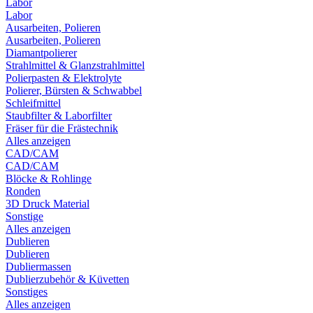
Labor
Labor
Ausarbeiten, Polieren
Ausarbeiten, Polieren
Diamantpolierer
Strahlmittel & Glanzstrahlmittel
Polierpasten & Elektrolyte
Polierer, Bürsten & Schwabbel
Schleifmittel
Staubfilter & Laborfilter
Fräser für die Frästechnik
Alles anzeigen
CAD/CAM
CAD/CAM
Blöcke & Rohlinge
Ronden
3D Druck Material
Sonstige
Alles anzeigen
Dublieren
Dublieren
Dubliermassen
Dublierzubehör & Küvetten
Sonstiges
Alles anzeigen