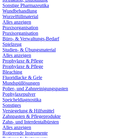
Sonstige Pharmazeutika
Wundbehandlung
Wurzelfüllmaterial
Alles anzeigen
Praxisorganisation
Praxisorganisation
Büro- & Verwaltungs-Bedarf
Spielzeug
Studien- & Übungsmaterial
Alles anzeigen
Prophylaxe & Pflege
Prophylaxe & Pflege
Bleaching
Fluoridlacke & Gele
Mundspüllösungen
Polier- und Zahnreinigungspasten
Pophylaxepulver
Speicheldiagnostika
Sonstiges
Versiegelung & Hilfsmittel
Zahnpasten & Pflegeprodukte
Zahn- und Interdentalbürsten
Alles anzeigen
Rotierende Instrumente