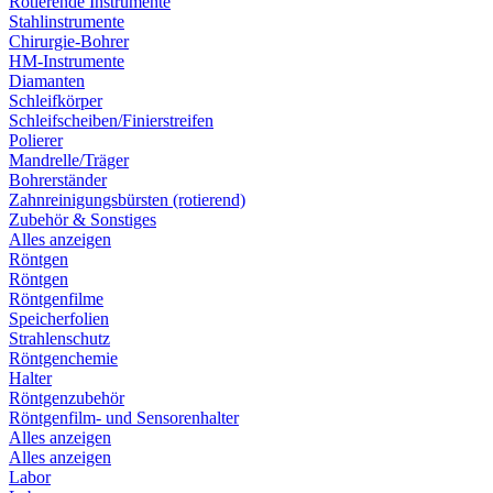
Rotierende Instrumente
Stahlinstrumente
Chirurgie-Bohrer
HM-Instrumente
Diamanten
Schleifkörper
Schleifscheiben/Finierstreifen
Polierer
Mandrelle/Träger
Bohrerständer
Zahnreinigungsbürsten (rotierend)
Zubehör & Sonstiges
Alles anzeigen
Röntgen
Röntgen
Röntgenfilme
Speicherfolien
Strahlenschutz
Röntgenchemie
Halter
Röntgenzubehör
Röntgenfilm- und Sensorenhalter
Alles anzeigen
Alles anzeigen
Labor