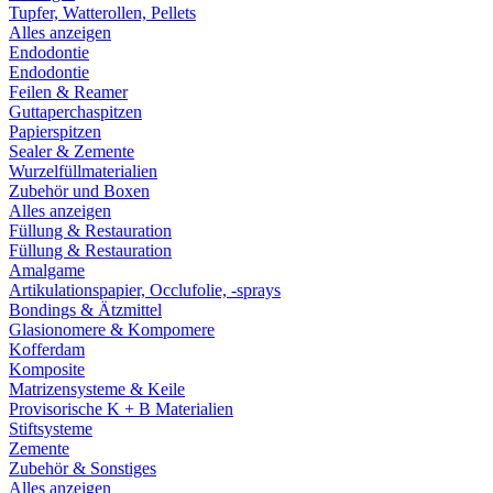
Tupfer, Watterollen, Pellets
Alles anzeigen
Endodontie
Endodontie
Feilen & Reamer
Guttaperchaspitzen
Papierspitzen
Sealer & Zemente
Wurzelfüllmaterialien
Zubehör und Boxen
Alles anzeigen
Füllung & Restauration
Füllung & Restauration
Amalgame
Artikulationspapier, Occlufolie, -sprays
Bondings & Ätzmittel
Glasionomere & Kompomere
Kofferdam
Komposite
Matrizensysteme & Keile
Provisorische K + B Materialien
Stiftsysteme
Zemente
Zubehör & Sonstiges
Alles anzeigen