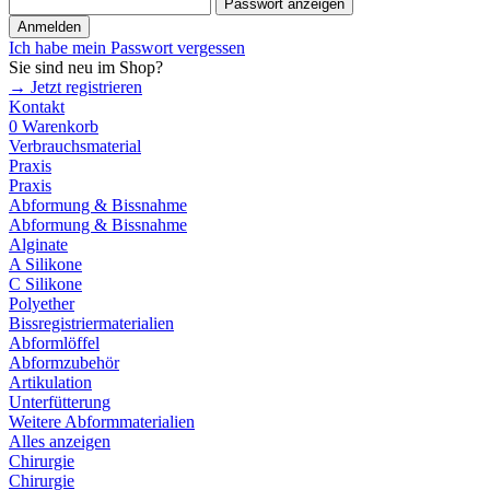
Passwort anzeigen
Anmelden
Ich habe mein Passwort vergessen
Sie sind neu im Shop?
→ Jetzt registrieren
Kontakt
0
Warenkorb
Verbrauchsmaterial
Praxis
Praxis
Abformung & Bissnahme
Abformung & Bissnahme
Alginate
A Silikone
C Silikone
Polyether
Bissregistriermaterialien
Abformlöffel
Abformzubehör
Artikulation
Unterfütterung
Weitere Abformmaterialien
Alles anzeigen
Chirurgie
Chirurgie