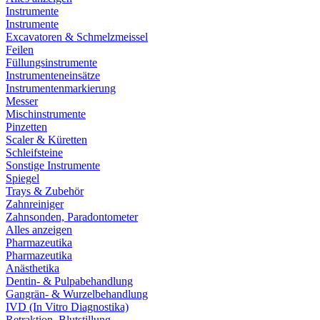
Instrumente
Instrumente
Excavatoren & Schmelzmeissel
Feilen
Füllungsinstrumente
Instrumenteneinsätze
Instrumentenmarkierung
Messer
Mischinstrumente
Pinzetten
Scaler & Küretten
Schleifsteine
Sonstige Instrumente
Spiegel
Trays & Zubehör
Zahnreiniger
Zahnsonden, Paradontometer
Alles anzeigen
Pharmazeutika
Pharmazeutika
Anästhetika
Dentin- & Pulpabehandlung
Gangrän- & Wurzelbehandlung
IVD (In Vitro Diagnostika)
Retraktion, Blutstillung