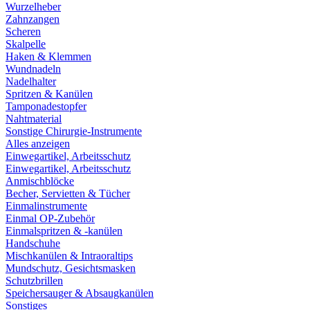
Wurzelheber
Zahnzangen
Scheren
Skalpelle
Haken & Klemmen
Wundnadeln
Nadelhalter
Spritzen & Kanülen
Tamponadestopfer
Nahtmaterial
Sonstige Chirurgie-Instrumente
Alles anzeigen
Einwegartikel, Arbeitsschutz
Einwegartikel, Arbeitsschutz
Anmischblöcke
Becher, Servietten & Tücher
Einmalinstrumente
Einmal OP-Zubehör
Einmalspritzen & -kanülen
Handschuhe
Mischkanülen & Intraoraltips
Mundschutz, Gesichtsmasken
Schutzbrillen
Speichersauger & Absaugkanülen
Sonstiges