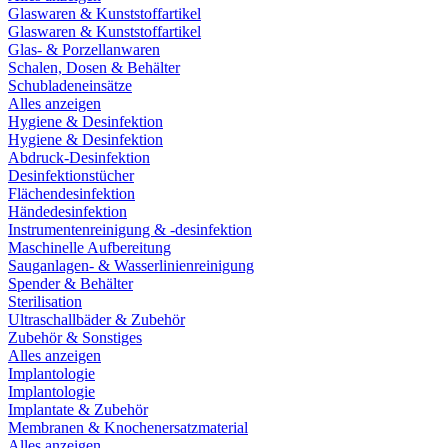
Glaswaren & Kunststoffartikel
Glaswaren & Kunststoffartikel
Glas- & Porzellanwaren
Schalen, Dosen & Behälter
Schubladeneinsätze
Alles anzeigen
Hygiene & Desinfektion
Hygiene & Desinfektion
Abdruck-Desinfektion
Desinfektionstücher
Flächendesinfektion
Händedesinfektion
Instrumentenreinigung & -desinfektion
Maschinelle Aufbereitung
Sauganlagen- & Wasserlinienreinigung
Spender & Behälter
Sterilisation
Ultraschallbäder & Zubehör
Zubehör & Sonstiges
Alles anzeigen
Implantologie
Implantologie
Implantate & Zubehör
Membranen & Knochenersatzmaterial
Alles anzeigen