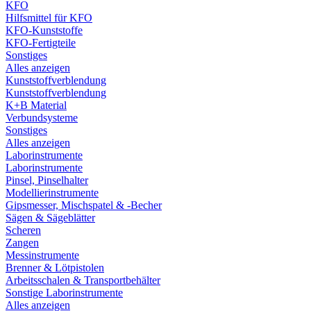
KFO
Hilfsmittel für KFO
KFO-Kunststoffe
KFO-Fertigteile
Sonstiges
Alles anzeigen
Kunststoffverblendung
Kunststoffverblendung
K+B Material
Verbundsysteme
Sonstiges
Alles anzeigen
Laborinstrumente
Laborinstrumente
Pinsel, Pinselhalter
Modellierinstrumente
Gipsmesser, Mischspatel & -Becher
Sägen & Sägeblätter
Scheren
Zangen
Messinstrumente
Brenner & Lötpistolen
Arbeitsschalen & Transportbehälter
Sonstige Laborinstrumente
Alles anzeigen