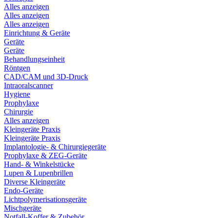
Alles anzeigen
Alles anzeigen
Alles anzeigen
Einrichtung & Geräte
Geräte
Geräte
Behandlungseinheit
Röntgen
CAD/CAM und 3D-Druck
Intraoralscanner
Hygiene
Prophylaxe
Chirurgie
Alles anzeigen
Kleingeräte Praxis
Kleingeräte Praxis
Implantologie- & Chirurgiegeräte
Prophylaxe & ZEG-Geräte
Hand- & Winkelstücke
Lupen & Lupenbrillen
Diverse Kleingeräte
Endo-Geräte
Lichtpolymerisationsgeräte
Mischgeräte
Notfall-Koffer & Zubehör