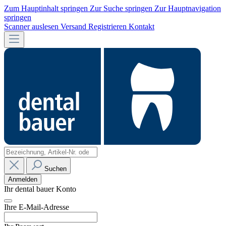
Zum Hauptinhalt springen
Zur Suche springen
Zur Hauptnavigation
springen
Scanner auslesen
Versand
Registrieren
Kontakt
Suchen
Anmelden
Ihr dental bauer Konto
Ihre E-Mail-Adresse