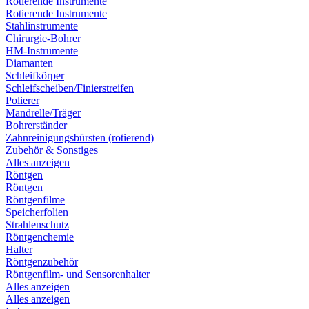
Rotierende Instrumente
Rotierende Instrumente
Stahlinstrumente
Chirurgie-Bohrer
HM-Instrumente
Diamanten
Schleifkörper
Schleifscheiben/Finierstreifen
Polierer
Mandrelle/Träger
Bohrerständer
Zahnreinigungsbürsten (rotierend)
Zubehör & Sonstiges
Alles anzeigen
Röntgen
Röntgen
Röntgenfilme
Speicherfolien
Strahlenschutz
Röntgenchemie
Halter
Röntgenzubehör
Röntgenfilm- und Sensorenhalter
Alles anzeigen
Alles anzeigen