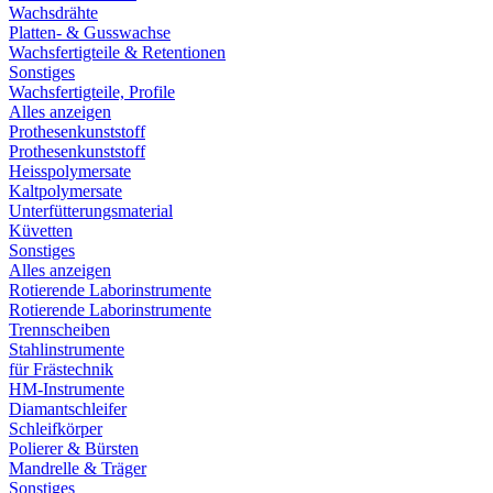
Wachsdrähte
Platten- & Gusswachse
Wachsfertigteile & Retentionen
Sonstiges
Wachsfertigteile, Profile
Alles anzeigen
Prothesenkunststoff
Prothesenkunststoff
Heisspolymersate
Kaltpolymersate
Unterfütterungsmaterial
Küvetten
Sonstiges
Alles anzeigen
Rotierende Laborinstrumente
Rotierende Laborinstrumente
Trennscheiben
Stahlinstrumente
für Frästechnik
HM-Instrumente
Diamantschleifer
Schleifkörper
Polierer & Bürsten
Mandrelle & Träger
Sonstiges