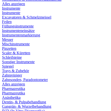
Alles anzeigen
Instrumente
Instrumente
Excavatoren & Schmelzmeissel
Feilen
Füllungsinstrumente
Instrumenteneinsätze
Instrumentenmarkierung
Messer
Mischinstrumente
Pinzetten
Scaler & Küretten
Schleifsteine
Sonstige Instrumente
Spiegel
Trays & Zubehör
Zahnreiniger
Zahnsonden, Paradontometer
Alles anzeigen
Pharmazeutika
Pharmazeutika
Anästhetika
Dentin- & Pulpabehandlung
Gangrän- & Wurzelbehandlung
IVD (In Vitro Diagnostika)