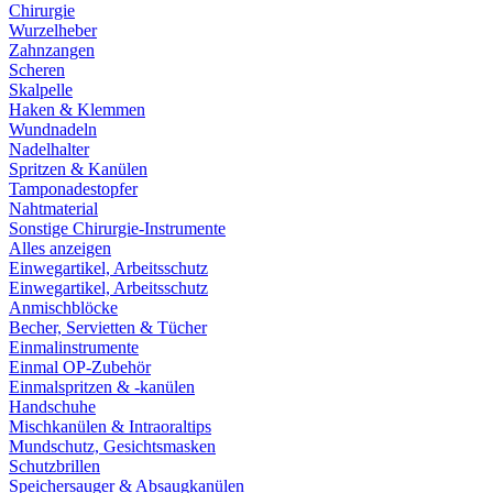
Chirurgie
Wurzelheber
Zahnzangen
Scheren
Skalpelle
Haken & Klemmen
Wundnadeln
Nadelhalter
Spritzen & Kanülen
Tamponadestopfer
Nahtmaterial
Sonstige Chirurgie-Instrumente
Alles anzeigen
Einwegartikel, Arbeitsschutz
Einwegartikel, Arbeitsschutz
Anmischblöcke
Becher, Servietten & Tücher
Einmalinstrumente
Einmal OP-Zubehör
Einmalspritzen & -kanülen
Handschuhe
Mischkanülen & Intraoraltips
Mundschutz, Gesichtsmasken
Schutzbrillen
Speichersauger & Absaugkanülen