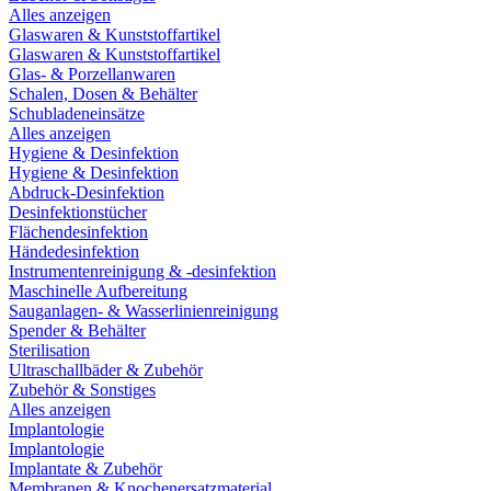
Alles anzeigen
Glaswaren & Kunststoffartikel
Glaswaren & Kunststoffartikel
Glas- & Porzellanwaren
Schalen, Dosen & Behälter
Schubladeneinsätze
Alles anzeigen
Hygiene & Desinfektion
Hygiene & Desinfektion
Abdruck-Desinfektion
Desinfektionstücher
Flächendesinfektion
Händedesinfektion
Instrumentenreinigung & -desinfektion
Maschinelle Aufbereitung
Sauganlagen- & Wasserlinienreinigung
Spender & Behälter
Sterilisation
Ultraschallbäder & Zubehör
Zubehör & Sonstiges
Alles anzeigen
Implantologie
Implantologie
Implantate & Zubehör
Membranen & Knochenersatzmaterial