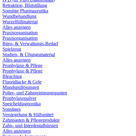
Retraktion, Blutstillung
Sonstige Pharmazeutika
Wundbehandlung
Wurzelfüllmaterial
Alles anzeigen
Praxisorganisation
Praxisorganisation
Büro- & Verwaltungs-Bedarf
Spielzeug
Studien- & Übungsmaterial
Alles anzeigen
Prophylaxe & Pflege
Prophylaxe & Pflege
Bleaching
Fluoridlacke & Gele
Mundspüllösungen
Polier- und Zahnreinigungspasten
Prophylaxepulver
Speicheldiagnostika
Sonstiges
Versiegelung & Hilfsmittel
Zahnpasten & Pflegeprodukte
Zahn- und Interdentalbürsten
Alles anzeigen