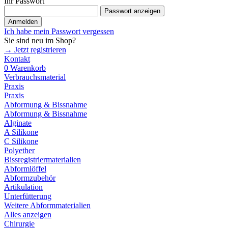
Ihr Passwort
Passwort anzeigen
Anmelden
Ich habe mein Passwort vergessen
Sie sind neu im Shop?
→ Jetzt registrieren
Kontakt
0
Warenkorb
Verbrauchsmaterial
Praxis
Praxis
Abformung & Bissnahme
Abformung & Bissnahme
Alginate
A Silikone
C Silikone
Polyether
Bissregistriermaterialien
Abformlöffel
Abformzubehör
Artikulation
Unterfütterung
Weitere Abformmaterialien
Alles anzeigen
Chirurgie