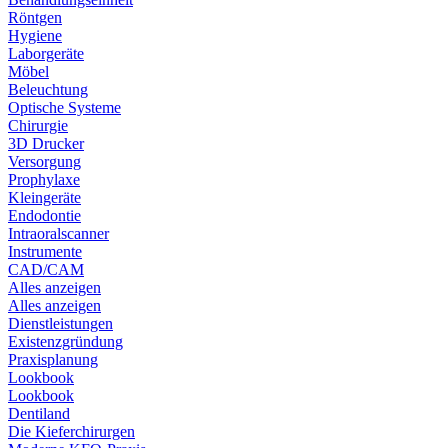
Röntgen
Hygiene
Laborgeräte
Möbel
Beleuchtung
Optische Systeme
Chirurgie
3D Drucker
Versorgung
Prophylaxe
Kleingeräte
Endodontie
Intraoralscanner
Instrumente
CAD/CAM
Alles anzeigen
Alles anzeigen
Dienstleistungen
Existenzgründung
Praxisplanung
Lookbook
Lookbook
Dentiland
Die Kieferchirurgen