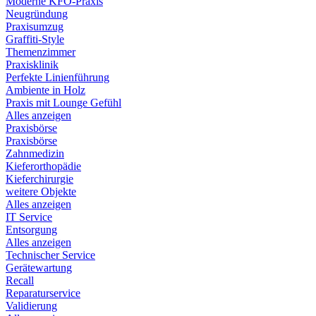
Moderne KFO-Praxis
Neugründung
Praxisumzug
Graffiti-Style
Themenzimmer
Praxisklinik
Perfekte Linienführung
Ambiente in Holz
Praxis mit Lounge Gefühl
Alles anzeigen
Praxisbörse
Praxisbörse
Zahnmedizin
Kieferorthopädie
Kieferchirurgie
weitere Objekte
Alles anzeigen
IT Service
Entsorgung
Alles anzeigen
Technischer Service
Gerätewartung
Recall
Reparaturservice
Validierung