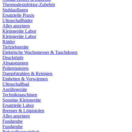
Thermodesinfektor-Zubehör
Stuhlauflagen
Ersatzteile Praxis
Ultraschallbäder
Alles anzeigen
Kleingeräte Labor
Kleingeräte Labor
Rüttler
Tiefziehgeräte
Elektrische Wachsmesser & Tauchdosen
Drucktöpfe
Absaugungen
Poliermotoren
Dampfstrahlen & Reinigen
Einbetten & Vorwärmen
Ultraschallbad
Anrührgeräte
Technikmaschinen
Sonstige Kleingeräte
Ersatzteile Labor
Brenner & Lötpistolen
Alles anzeigen
Fundgrube
Fundgrube
Behandlungseinheit