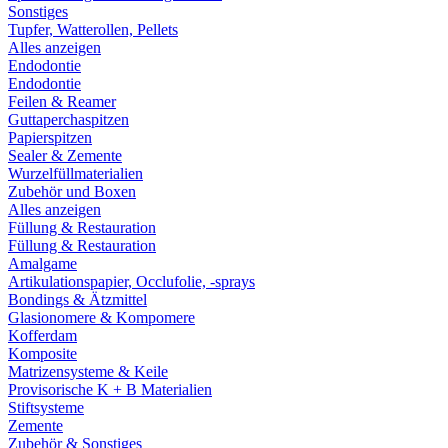
Sonstiges
Tupfer, Watterollen, Pellets
Alles anzeigen
Endodontie
Endodontie
Feilen & Reamer
Guttaperchaspitzen
Papierspitzen
Sealer & Zemente
Wurzelfüllmaterialien
Zubehör und Boxen
Alles anzeigen
Füllung & Restauration
Füllung & Restauration
Amalgame
Artikulationspapier, Occlufolie, -sprays
Bondings & Ätzmittel
Glasionomere & Kompomere
Kofferdam
Komposite
Matrizensysteme & Keile
Provisorische K + B Materialien
Stiftsysteme
Zemente
Zubehör & Sonstiges