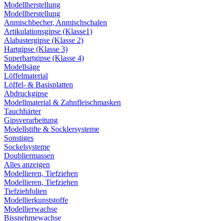
Modellherstellung
Modellherstellung
Anmischbecher, Anmischschalen
Artikulationsgipse (Klasse1)
Alabastergipse (Klasse 2)
Hartgipse (Klasse 3)
Superhartgipse (Klasse 4)
Modellsäge
Löffelmaterial
Löffel- & Basisplatten
Abdruckgipse
Modellmaterial & Zahnfleischmasken
Tauchhärter
Gipsverarbeitung
Modellstifte & Socklersysteme
Sonstiges
Sockelsysteme
Doubliermassen
Alles anzeigen
Modellieren, Tiefziehen
Modellieren, Tiefziehen
Tiefziehfolien
Modellierkunststoffe
Modellierwachse
Bissnehmewachse