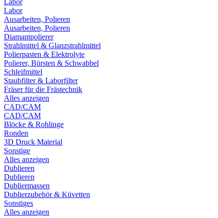
Labor
Labor
Ausarbeiten, Polieren
Ausarbeiten, Polieren
Diamantpolierer
Strahlmittel & Glanzstrahlmittel
Polierpasten & Elektrolyte
Polierer, Bürsten & Schwabbel
Schleifmittel
Staubfilter & Laborfilter
Fräser für die Frästechnik
Alles anzeigen
CAD/CAM
CAD/CAM
Blöcke & Rohlinge
Ronden
3D Druck Material
Sonstige
Alles anzeigen
Dublieren
Dublieren
Dubliermassen
Dublierzubehör & Küvetten
Sonstiges
Alles anzeigen