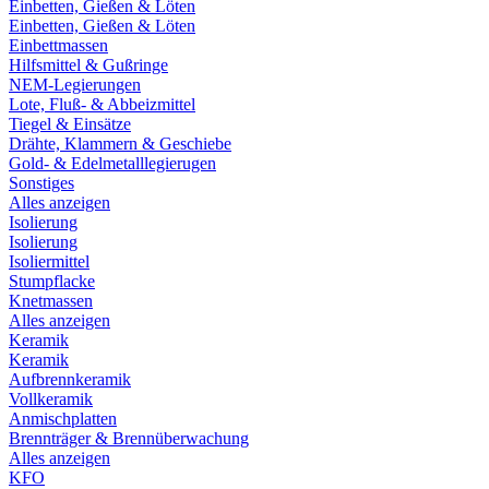
Einbetten, Gießen & Löten
Einbetten, Gießen & Löten
Einbettmassen
Hilfsmittel & Gußringe
NEM-Legierungen
Lote, Fluß- & Abbeizmittel
Tiegel & Einsätze
Drähte, Klammern & Geschiebe
Gold- & Edelmetalllegierugen
Sonstiges
Alles anzeigen
Isolierung
Isolierung
Isoliermittel
Stumpflacke
Knetmassen
Alles anzeigen
Keramik
Keramik
Aufbrennkeramik
Vollkeramik
Anmischplatten
Brennträger & Brennüberwachung
Alles anzeigen
KFO