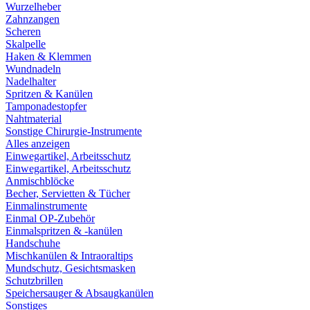
Wurzelheber
Zahnzangen
Scheren
Skalpelle
Haken & Klemmen
Wundnadeln
Nadelhalter
Spritzen & Kanülen
Tamponadestopfer
Nahtmaterial
Sonstige Chirurgie-Instrumente
Alles anzeigen
Einwegartikel, Arbeitsschutz
Einwegartikel, Arbeitsschutz
Anmischblöcke
Becher, Servietten & Tücher
Einmalinstrumente
Einmal OP-Zubehör
Einmalspritzen & -kanülen
Handschuhe
Mischkanülen & Intraoraltips
Mundschutz, Gesichtsmasken
Schutzbrillen
Speichersauger & Absaugkanülen
Sonstiges