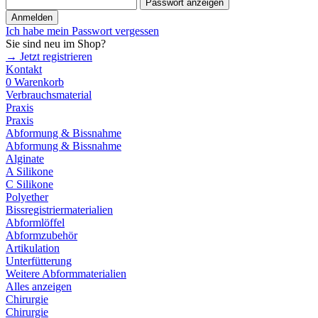
Passwort anzeigen
Anmelden
Ich habe mein Passwort vergessen
Sie sind neu im Shop?
→ Jetzt registrieren
Kontakt
0
Warenkorb
Verbrauchsmaterial
Praxis
Praxis
Abformung & Bissnahme
Abformung & Bissnahme
Alginate
A Silikone
C Silikone
Polyether
Bissregistriermaterialien
Abformlöffel
Abformzubehör
Artikulation
Unterfütterung
Weitere Abformmaterialien
Alles anzeigen
Chirurgie
Chirurgie