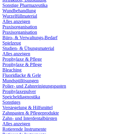
Sonstige Pharmazeutika
Wundbehandlung
Wurzelfüllmaterial
Alles anzeigen
Praxisorganisation
Praxisorganisation
Büro- & Verwaltungs-Bedarf
Spielzeug
Studien- & Übungsmaterial
Alles anzeigen
Prophylaxe & Pflege
Prophylaxe & Pflege
Bleaching
Fluoridlacke & Gele
Mundspüllösungen
Polier- und Zahnreinigungspasten
Prophylaxepulver
Speicheldiagnostika
Sonstiges
Versiegelung & Hilfsmittel
Zahnpasten & Pflegeprodukte
Zahn- und Interdentalbürsten
Alles anzeigen
Rotierende Instrumente