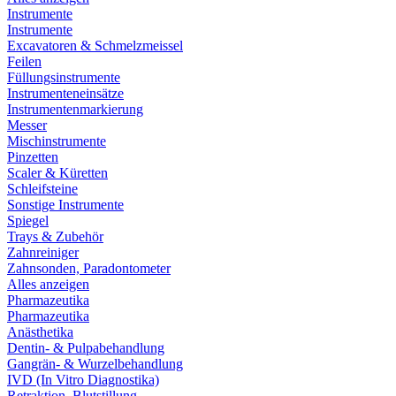
Instrumente
Instrumente
Excavatoren & Schmelzmeissel
Feilen
Füllungsinstrumente
Instrumenteneinsätze
Instrumentenmarkierung
Messer
Mischinstrumente
Pinzetten
Scaler & Küretten
Schleifsteine
Sonstige Instrumente
Spiegel
Trays & Zubehör
Zahnreiniger
Zahnsonden, Paradontometer
Alles anzeigen
Pharmazeutika
Pharmazeutika
Anästhetika
Dentin- & Pulpabehandlung
Gangrän- & Wurzelbehandlung
IVD (In Vitro Diagnostika)
Retraktion, Blutstillung