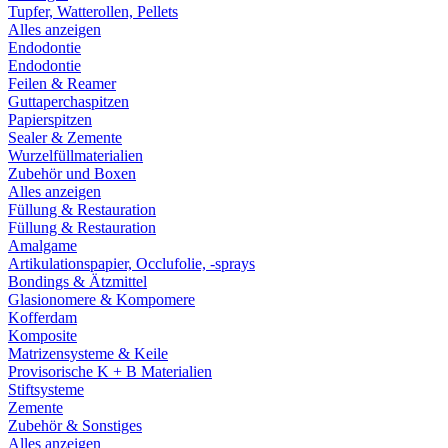
Tupfer, Watterollen, Pellets
Alles anzeigen
Endodontie
Endodontie
Feilen & Reamer
Guttaperchaspitzen
Papierspitzen
Sealer & Zemente
Wurzelfüllmaterialien
Zubehör und Boxen
Alles anzeigen
Füllung & Restauration
Füllung & Restauration
Amalgame
Artikulationspapier, Occlufolie, -sprays
Bondings & Ätzmittel
Glasionomere & Kompomere
Kofferdam
Komposite
Matrizensysteme & Keile
Provisorische K + B Materialien
Stiftsysteme
Zemente
Zubehör & Sonstiges
Alles anzeigen