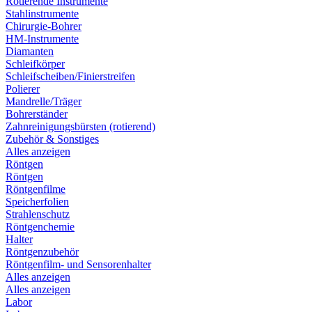
Rotierende Instrumente
Stahlinstrumente
Chirurgie-Bohrer
HM-Instrumente
Diamanten
Schleifkörper
Schleifscheiben/Finierstreifen
Polierer
Mandrelle/Träger
Bohrerständer
Zahnreinigungsbürsten (rotierend)
Zubehör & Sonstiges
Alles anzeigen
Röntgen
Röntgen
Röntgenfilme
Speicherfolien
Strahlenschutz
Röntgenchemie
Halter
Röntgenzubehör
Röntgenfilm- und Sensorenhalter
Alles anzeigen
Alles anzeigen
Labor