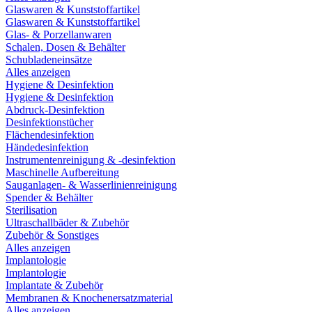
Glaswaren & Kunststoffartikel
Glaswaren & Kunststoffartikel
Glas- & Porzellanwaren
Schalen, Dosen & Behälter
Schubladeneinsätze
Alles anzeigen
Hygiene & Desinfektion
Hygiene & Desinfektion
Abdruck-Desinfektion
Desinfektionstücher
Flächendesinfektion
Händedesinfektion
Instrumentenreinigung & -desinfektion
Maschinelle Aufbereitung
Sauganlagen- & Wasserlinienreinigung
Spender & Behälter
Sterilisation
Ultraschallbäder & Zubehör
Zubehör & Sonstiges
Alles anzeigen
Implantologie
Implantologie
Implantate & Zubehör
Membranen & Knochenersatzmaterial
Alles anzeigen