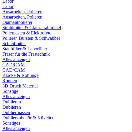
Labor
Labor
Ausarbeiten, Polieren
Ausarbeiten, Polieren
Diamantpolierer
Strahlmittel & Glanzstrahlmittel
Polierpasten & Elektrolyte
Polierer, Bürsten & Schwabbel
Schleifmittel
Staubfilter & Laborfilter
Fräser für die Frästechnik
Alles anzeigen
CAD/CAM
CAD/CAM
Blöcke & Rohlinge
Ronden
3D Druck Material
Sonstige
Alles anzeigen
Dublieren
Dublieren
Dubliermassen
Dublierzubehör & Küvetten
Sonstiges
Alles anzeigen