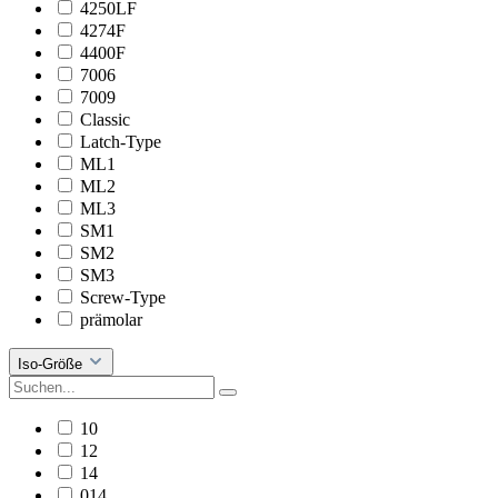
4250LF
4274F
4400F
7006
7009
Classic
Latch-Type
ML1
ML2
ML3
SM1
SM2
SM3
Screw-Type
prämolar
Iso-Größe
10
12
14
014