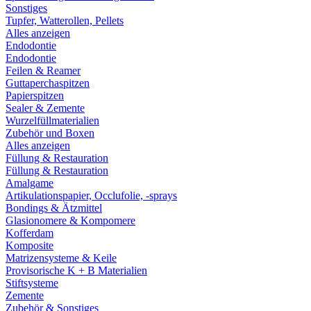
Sonstiges
Tupfer, Watterollen, Pellets
Alles anzeigen
Endodontie
Endodontie
Feilen & Reamer
Guttaperchaspitzen
Papierspitzen
Sealer & Zemente
Wurzelfüllmaterialien
Zubehör und Boxen
Alles anzeigen
Füllung & Restauration
Füllung & Restauration
Amalgame
Artikulationspapier, Occlufolie, -sprays
Bondings & Ätzmittel
Glasionomere & Kompomere
Kofferdam
Komposite
Matrizensysteme & Keile
Provisorische K + B Materialien
Stiftsysteme
Zemente
Zubehör & Sonstiges