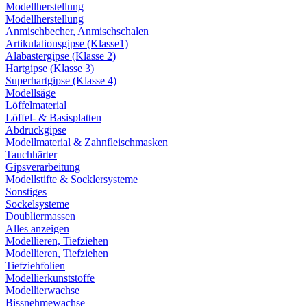
Modellherstellung
Modellherstellung
Anmischbecher, Anmischschalen
Artikulationsgipse (Klasse1)
Alabastergipse (Klasse 2)
Hartgipse (Klasse 3)
Superhartgipse (Klasse 4)
Modellsäge
Löffelmaterial
Löffel- & Basisplatten
Abdruckgipse
Modellmaterial & Zahnfleischmasken
Tauchhärter
Gipsverarbeitung
Modellstifte & Socklersysteme
Sonstiges
Sockelsysteme
Doubliermassen
Alles anzeigen
Modellieren, Tiefziehen
Modellieren, Tiefziehen
Tiefziehfolien
Modellierkunststoffe
Modellierwachse
Bissnehmewachse