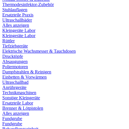
Thermodesinfektor-Zubehör
Stuhlauflagen
Ersatzteile Praxis
Ultraschallbäder
Alles anzeigen
Kleingeräte Labor
Kleingeräte Labor
Rüttler
Tiefziehgeräte
Elektrische Wachsmesser & Tauchdosen
Drucktöpfe
Absaugungen
Poliermotoren
Dampfstrahlen & Reinigen
Einbetten & Vorwärmen
Ultraschallbad
Anrührgeräte
Technikmaschinen
Sonstige Kleingeräte
Ersatzteile Labor
Brenner & Lötpistolen
Alles anzeigen
Fundgrube
Fundgrube
Behandlungseinheit