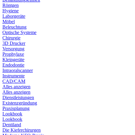
Röntgen
Hygiene
Laborgeräte
Möbel
Beleuchtung
Optische Systeme
Chirurgie
3D Drucker
Versorgung
Prophylaxe
Kleingeräte
Endodontie
Intraoralscanner
Instrumente
CAD/CAM
Alles anzeigen
Alles anzeigen
Dienstleistungen
Existenzgründung
Praxisplanung
Lookbook
Lookbook
Dentiland
Die Kieferchirurgen