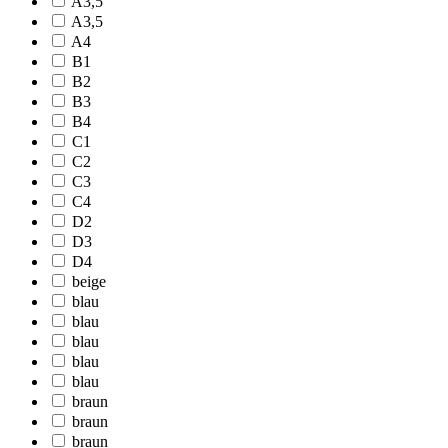
A3,5
A3,5
A4
B1
B2
B3
B4
C1
C2
C3
C4
D2
D3
D4
beige
blau
blau
blau
blau
blau
braun
braun
braun