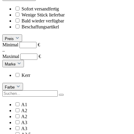
Sofort versandfertig
Wenige Stück lieferbar
Bald wieder verfügbar
Beschaffungsartikel
Preis
Minimal
€
–
Maximal
€
Marke
Kerr
Farbe
A1
A2
A2
A3
A3