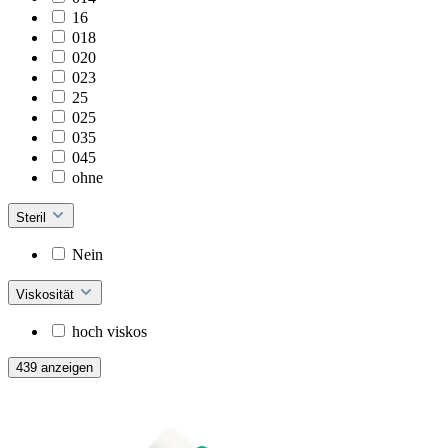
16
018
020
023
25
025
035
045
ohne
Steril
Nein
Viskosität
hoch viskos
439 anzeigen