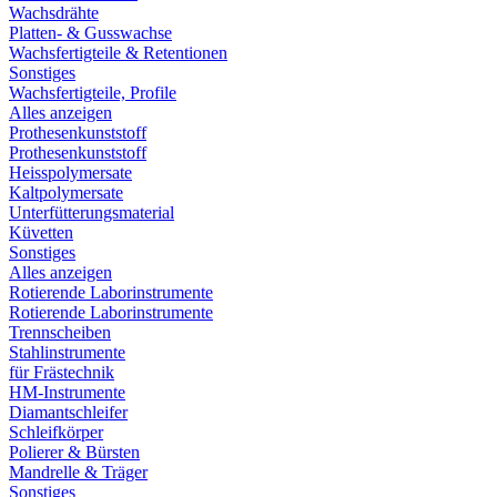
Wachsdrähte
Platten- & Gusswachse
Wachsfertigteile & Retentionen
Sonstiges
Wachsfertigteile, Profile
Alles anzeigen
Prothesenkunststoff
Prothesenkunststoff
Heisspolymersate
Kaltpolymersate
Unterfütterungsmaterial
Küvetten
Sonstiges
Alles anzeigen
Rotierende Laborinstrumente
Rotierende Laborinstrumente
Trennscheiben
Stahlinstrumente
für Frästechnik
HM-Instrumente
Diamantschleifer
Schleifkörper
Polierer & Bürsten
Mandrelle & Träger
Sonstiges