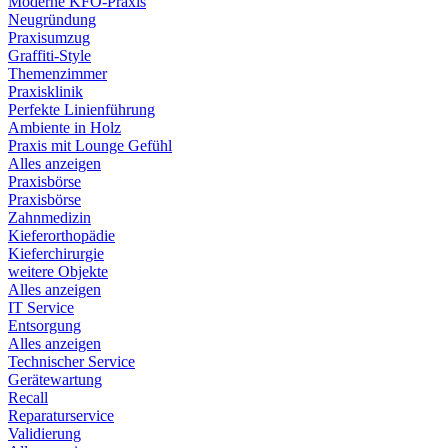
Moderne KFO-Praxis
Neugründung
Praxisumzug
Graffiti-Style
Themenzimmer
Praxisklinik
Perfekte Linienführung
Ambiente in Holz
Praxis mit Lounge Gefühl
Alles anzeigen
Praxisbörse
Praxisbörse
Zahnmedizin
Kieferorthopädie
Kieferchirurgie
weitere Objekte
Alles anzeigen
IT Service
Entsorgung
Alles anzeigen
Technischer Service
Gerätewartung
Recall
Reparaturservice
Validierung