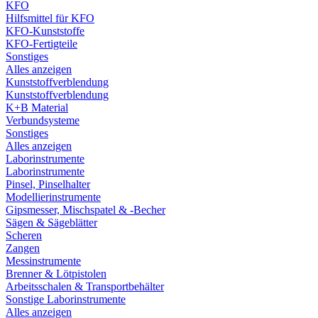
KFO
Hilfsmittel für KFO
KFO-Kunststoffe
KFO-Fertigteile
Sonstiges
Alles anzeigen
Kunststoffverblendung
Kunststoffverblendung
K+B Material
Verbundsysteme
Sonstiges
Alles anzeigen
Laborinstrumente
Laborinstrumente
Pinsel, Pinselhalter
Modellierinstrumente
Gipsmesser, Mischspatel & -Becher
Sägen & Sägeblätter
Scheren
Zangen
Messinstrumente
Brenner & Lötpistolen
Arbeitsschalen & Transportbehälter
Sonstige Laborinstrumente
Alles anzeigen