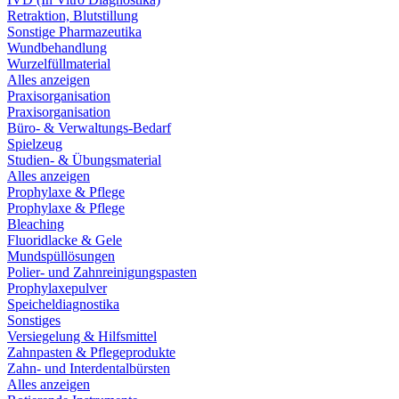
Retraktion, Blutstillung
Sonstige Pharmazeutika
Wundbehandlung
Wurzelfüllmaterial
Alles anzeigen
Praxisorganisation
Praxisorganisation
Büro- & Verwaltungs-Bedarf
Spielzeug
Studien- & Übungsmaterial
Alles anzeigen
Prophylaxe & Pflege
Prophylaxe & Pflege
Bleaching
Fluoridlacke & Gele
Mundspüllösungen
Polier- und Zahnreinigungspasten
Prophylaxepulver
Speicheldiagnostika
Sonstiges
Versiegelung & Hilfsmittel
Zahnpasten & Pflegeprodukte
Zahn- und Interdentalbürsten
Alles anzeigen