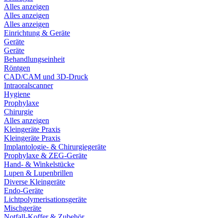
Alles anzeigen
Alles anzeigen
Alles anzeigen
Einrichtung & Geräte
Geräte
Geräte
Behandlungseinheit
Röntgen
CAD/CAM und 3D-Druck
Intraoralscanner
Hygiene
Prophylaxe
Chirurgie
Alles anzeigen
Kleingeräte Praxis
Kleingeräte Praxis
Implantologie- & Chirurgiegeräte
Prophylaxe & ZEG-Geräte
Hand- & Winkelstücke
Lupen & Lupenbrillen
Diverse Kleingeräte
Endo-Geräte
Lichtpolymerisationsgeräte
Mischgeräte
Notfall-Koffer & Zubehör