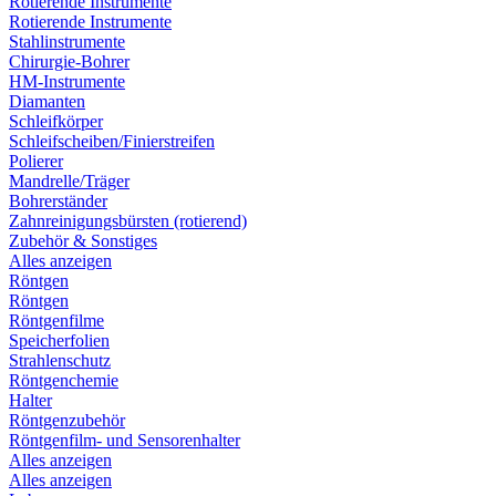
Rotierende Instrumente
Rotierende Instrumente
Stahlinstrumente
Chirurgie-Bohrer
HM-Instrumente
Diamanten
Schleifkörper
Schleifscheiben/Finierstreifen
Polierer
Mandrelle/Träger
Bohrerständer
Zahnreinigungsbürsten (rotierend)
Zubehör & Sonstiges
Alles anzeigen
Röntgen
Röntgen
Röntgenfilme
Speicherfolien
Strahlenschutz
Röntgenchemie
Halter
Röntgenzubehör
Röntgenfilm- und Sensorenhalter
Alles anzeigen
Alles anzeigen