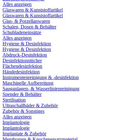
Alles anzeigen
Glaswaren & Kunststoffartikel
Glaswaren & Kunststoffartikel
Glas- & Porzellanwaren
Schalen, Dosen & Behälter
Schubladeneinsätze
Alles anzeigen
Hygiene & Desinfektion
Hygiene & Desinfektion
Abdruck-Desinfektion
Desinfektionstücher
Flächendesinfektion
Händedesinfektion
Instrumentenreinigung & -desinfektion
Maschinelle Aufbereitung
Sauganlagen- & Wasserlinienreinigung
Spender & Behälter
Sterilisation
Ultraschallbäder & Zubehör
Zubehör & Sonstiges
Alles anzeigen
Implantologie
Implantologie
Implantate & Zubehör
Membranen & Knochenersatzmaterial