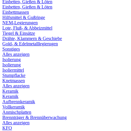
Einbetten, Gießen & Löten
Einbetten, Gießen & Löten
Einbettmassen
Hilfsmittel & Gußringe
NEM-Legierungen
Lote, Fluß- & Abbeizmittel
Tiegel & Einsätze
Drähte, Klammern & Geschiebe
Gold- & Edelmetalllegierugen
Sonstiges
Alles anzeigen
Isolierung
Isolierung
Isoliermittel
Stumpflacke
Knetmassen
Alles anzeigen
Keramik
Keramik
Aufbrennkeramik
Vollkeramik
Anmischplatten
Brennträger & Brennüberwachung
Alles anzeigen
KFO