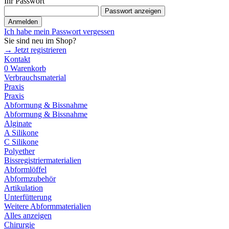
Ihr Passwort
Passwort anzeigen
Anmelden
Ich habe mein Passwort vergessen
Sie sind neu im Shop?
→ Jetzt registrieren
Kontakt
0
Warenkorb
Verbrauchsmaterial
Praxis
Praxis
Abformung & Bissnahme
Abformung & Bissnahme
Alginate
A Silikone
C Silikone
Polyether
Bissregistriermaterialien
Abformlöffel
Abformzubehör
Artikulation
Unterfütterung
Weitere Abformmaterialien
Alles anzeigen
Chirurgie