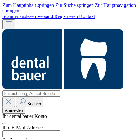
Zum Hauptinhalt springen
Zur Suche springen
Zur Hauptnavigation
springen
Scanner auslesen
Versand
Registrieren
Kontakt
Suchen
Anmelden
Ihr dental bauer Konto
Ihre E-Mail-Adresse