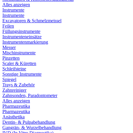
Alles anzeigen
Instrumente
Instrumente
Excavatoren & Schmelzmeissel
Feilen
Füllungsinstrumente
Instrumenteneinsätze
Instrumentenmarkierung
Messer
Mischinstrumente
Pinzetten
Scaler & Küretten
Schleifsteine
Sonstige Instrumente
Spiegel
Trays & Zubehör
Zahnreiniger
Zahnsonden, Paradontometer
Alles anzeigen
Pharmazeutika
Pharmazeutika
Anästhetika
Dentin- & Pulpabehandlung
Gangrän- & Wurzelbehandlung
IVD (In Vitro Diagnostika)