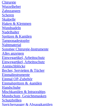
Chirurgie
Wurzelheber
Zahnzangen
Scheren
Skalpelle
Haken & Klemmen
Wundnadeln
Nadelhalter
Spritzen & Kanülen
Tamponadestopfer
Nahtmaterial
Sonstige Chirurgie-Instrumente
Alles anzeigen
Einwegartikel, Arbeitsschutz
Einwegartikel, Arbeitsschutz
Anmischblöcke
Becher, Servietten & Tücher
Einmalinstrumente
Einmal OP-Zubehör
Einmalspritzen & -kanülen
Handschuhe
Mischkanülen & Intraoraltips
Mundschutz, Gesichtsmasken
Schutzbrillen
Speichersauger & Absaugkanülen