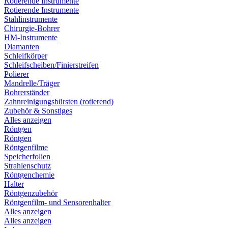
Rotierende Instrumente
Rotierende Instrumente
Stahlinstrumente
Chirurgie-Bohrer
HM-Instrumente
Diamanten
Schleifkörper
Schleifscheiben/Finierstreifen
Polierer
Mandrelle/Träger
Bohrerständer
Zahnreinigungsbürsten (rotierend)
Zubehör & Sonstiges
Alles anzeigen
Röntgen
Röntgen
Röntgenfilme
Speicherfolien
Strahlenschutz
Röntgenchemie
Halter
Röntgenzubehör
Röntgenfilm- und Sensorenhalter
Alles anzeigen
Alles anzeigen