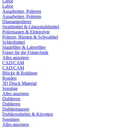
Labor
Labor
Ausarbeiten, Polieren
Ausarbeiten, Polieren
Diamantpolierer
Strahlmittel & Glanzstrahlmittel
Polierpasten & Elektrolyte
Polierer, Bürsten & Schwabbel
Schleifmittel
Staubfilter & Laborfilter
Fräser für die Frästechnik
Alles anzeigen
CAD/CAM
CAD/CAM
Blöcke & Rohlinge
Ronden
3D Druck Material
Sonstige
Alles anzeigen
Dublieren
Dublieren
Dubliermassen
Dublierzubehör & Küvetten
Sonstiges
Alles anzeigen