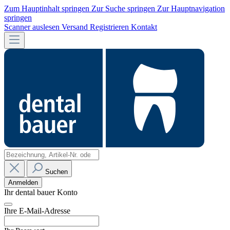
Zum Hauptinhalt springen
Zur Suche springen
Zur Hauptnavigation
springen
Scanner auslesen
Versand
Registrieren
Kontakt
Suchen
Anmelden
Ihr dental bauer Konto
Ihre E-Mail-Adresse