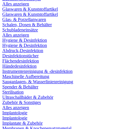
Alles anzeigen
Glaswaren & Kunststoffartikel
Glaswaren & Kunststoffartikel
Glas- & Porzellanwaren
Schalen, Dosen & Behälter
Schubladeneinsätze
Alles anzeigen
Hygiene & Desinfektion
Hygiene & Desinfektion
Abdruck-Desinfektion
Desinfektionstücher
Flächendesinfektion
Händedesinfektion
Instrumentenreinigung & -desinfektion
Maschinelle Aufbereitung
Sauganlagen- & Wasserlinienreinigung
Spender & Behälter
Sterilisation
Ultraschallbäder & Zubehör
Zubehör & Sonstiges
Alles anzeigen
Implantologie
Implantologie
Implantate & Zubehör
Membranen & Knochenersatzmaterial