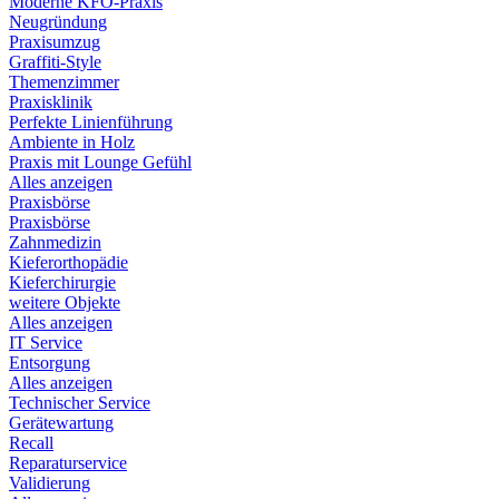
Moderne KFO-Praxis
Neugründung
Praxisumzug
Graffiti-Style
Themenzimmer
Praxisklinik
Perfekte Linienführung
Ambiente in Holz
Praxis mit Lounge Gefühl
Alles anzeigen
Praxisbörse
Praxisbörse
Zahnmedizin
Kieferorthopädie
Kieferchirurgie
weitere Objekte
Alles anzeigen
IT Service
Entsorgung
Alles anzeigen
Technischer Service
Gerätewartung
Recall
Reparaturservice
Validierung