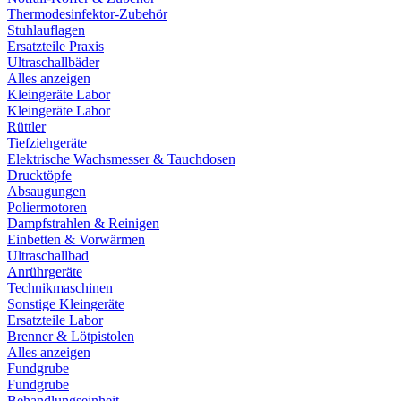
Thermodesinfektor-Zubehör
Stuhlauflagen
Ersatzteile Praxis
Ultraschallbäder
Alles anzeigen
Kleingeräte Labor
Kleingeräte Labor
Rüttler
Tiefziehgeräte
Elektrische Wachsmesser & Tauchdosen
Drucktöpfe
Absaugungen
Poliermotoren
Dampfstrahlen & Reinigen
Einbetten & Vorwärmen
Ultraschallbad
Anrührgeräte
Technikmaschinen
Sonstige Kleingeräte
Ersatzteile Labor
Brenner & Lötpistolen
Alles anzeigen
Fundgrube
Fundgrube
Behandlungseinheit