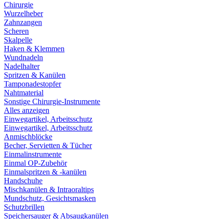
Chirurgie
Wurzelheber
Zahnzangen
Scheren
Skalpelle
Haken & Klemmen
Wundnadeln
Nadelhalter
Spritzen & Kanülen
Tamponadestopfer
Nahtmaterial
Sonstige Chirurgie-Instrumente
Alles anzeigen
Einwegartikel, Arbeitsschutz
Einwegartikel, Arbeitsschutz
Anmischblöcke
Becher, Servietten & Tücher
Einmalinstrumente
Einmal OP-Zubehör
Einmalspritzen & -kanülen
Handschuhe
Mischkanülen & Intraoraltips
Mundschutz, Gesichtsmasken
Schutzbrillen
Speichersauger & Absaugkanülen