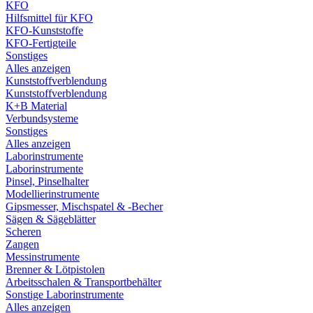
KFO
Hilfsmittel für KFO
KFO-Kunststoffe
KFO-Fertigteile
Sonstiges
Alles anzeigen
Kunststoffverblendung
Kunststoffverblendung
K+B Material
Verbundsysteme
Sonstiges
Alles anzeigen
Laborinstrumente
Laborinstrumente
Pinsel, Pinselhalter
Modellierinstrumente
Gipsmesser, Mischspatel & -Becher
Sägen & Sägeblätter
Scheren
Zangen
Messinstrumente
Brenner & Lötpistolen
Arbeitsschalen & Transportbehälter
Sonstige Laborinstrumente
Alles anzeigen