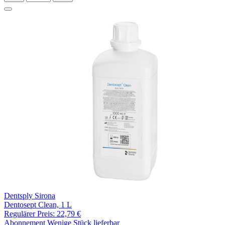
Dentsply Sirona
Dentosept Clean, 1 L
Regulärer Preis:
22,79 €
Abonnement
Wenige Stück lieferbar