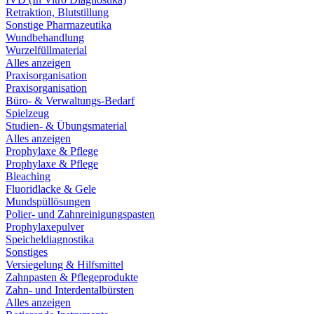
Retraktion, Blutstillung
Sonstige Pharmazeutika
Wundbehandlung
Wurzelfüllmaterial
Alles anzeigen
Praxisorganisation
Praxisorganisation
Büro- & Verwaltungs-Bedarf
Spielzeug
Studien- & Übungsmaterial
Alles anzeigen
Prophylaxe & Pflege
Prophylaxe & Pflege
Bleaching
Fluoridlacke & Gele
Mundspüllösungen
Polier- und Zahnreinigungspasten
Prophylaxepulver
Speicheldiagnostika
Sonstiges
Versiegelung & Hilfsmittel
Zahnpasten & Pflegeprodukte
Zahn- und Interdentalbürsten
Alles anzeigen