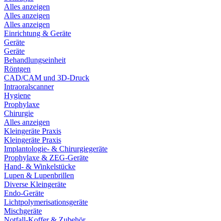
Alles anzeigen
Alles anzeigen
Alles anzeigen
Einrichtung & Geräte
Geräte
Geräte
Behandlungseinheit
Röntgen
CAD/CAM und 3D-Druck
Intraoralscanner
Hygiene
Prophylaxe
Chirurgie
Alles anzeigen
Kleingeräte Praxis
Kleingeräte Praxis
Implantologie- & Chirurgiegeräte
Prophylaxe & ZEG-Geräte
Hand- & Winkelstücke
Lupen & Lupenbrillen
Diverse Kleingeräte
Endo-Geräte
Lichtpolymerisationsgeräte
Mischgeräte
Notfall-Koffer & Zubehör