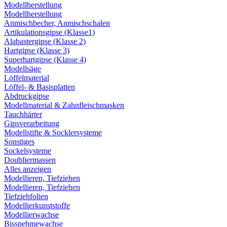
Modellherstellung
Modellherstellung
Anmischbecher, Anmischschalen
Artikulationsgipse (Klasse1)
Alabastergipse (Klasse 2)
Hartgipse (Klasse 3)
Superhartgipse (Klasse 4)
Modellsäge
Löffelmaterial
Löffel- & Basisplatten
Abdruckgipse
Modellmaterial & Zahnfleischmasken
Tauchhärter
Gipsverarbeitung
Modellstifte & Socklersysteme
Sonstiges
Sockelsysteme
Doubliermassen
Alles anzeigen
Modellieren, Tiefziehen
Modellieren, Tiefziehen
Tiefziehfolien
Modellierkunststoffe
Modellierwachse
Bissnehmewachse