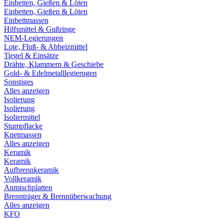
Einbetten, Gießen & Löten
Einbetten, Gießen & Löten
Einbettmassen
Hilfsmittel & Gußringe
NEM-Legierungen
Lote, Fluß- & Abbeizmittel
Tiegel & Einsätze
Drähte, Klammern & Geschiebe
Gold- & Edelmetalllegierugen
Sonstiges
Alles anzeigen
Isolierung
Isolierung
Isoliermittel
Stumpflacke
Knetmassen
Alles anzeigen
Keramik
Keramik
Aufbrennkeramik
Vollkeramik
Anmischplatten
Brennträger & Brennüberwachung
Alles anzeigen
KFO