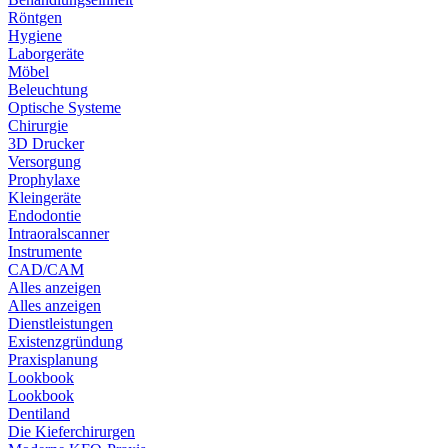
Röntgen
Hygiene
Laborgeräte
Möbel
Beleuchtung
Optische Systeme
Chirurgie
3D Drucker
Versorgung
Prophylaxe
Kleingeräte
Endodontie
Intraoralscanner
Instrumente
CAD/CAM
Alles anzeigen
Alles anzeigen
Dienstleistungen
Existenzgründung
Praxisplanung
Lookbook
Lookbook
Dentiland
Die Kieferchirurgen