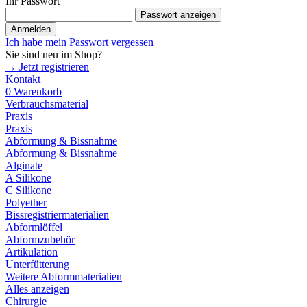
Ihr Passwort
Passwort anzeigen
Anmelden
Ich habe mein Passwort vergessen
Sie sind neu im Shop?
→ Jetzt registrieren
Kontakt
0
Warenkorb
Verbrauchsmaterial
Praxis
Praxis
Abformung & Bissnahme
Abformung & Bissnahme
Alginate
A Silikone
C Silikone
Polyether
Bissregistriermaterialien
Abformlöffel
Abformzubehör
Artikulation
Unterfütterung
Weitere Abformmaterialien
Alles anzeigen
Chirurgie