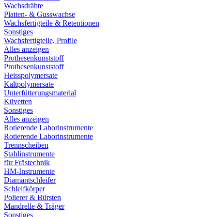
Wachsdrähte
Platten- & Gusswachse
Wachsfertigteile & Retentionen
Sonstiges
Wachsfertigteile, Profile
Alles anzeigen
Prothesenkunststoff
Prothesenkunststoff
Heisspolymersate
Kaltpolymersate
Unterfütterungsmaterial
Küvetten
Sonstiges
Alles anzeigen
Rotierende Laborinstrumente
Rotierende Laborinstrumente
Trennscheiben
Stahlinstrumente
für Frästechnik
HM-Instrumente
Diamantschleifer
Schleifkörper
Polierer & Bürsten
Mandrelle & Träger
Sonstiges