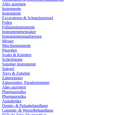
Alles anzeigen
Instrumente
Instrumente
Excavatoren & Schmelzmeissel
Feilen
Füllungsinstrumente
Instrumenteneinsätze
Instrumentenmarkierung
Messer
Mischinstrumente
Pinzetten
Scaler & Küretten
Schleifsteine
Sonstige Instrumente
Spiegel
Trays & Zubehör
Zahnreiniger
Zahnsonden, Paradontometer
Alles anzeigen
Pharmazeutika
Pharmazeutika
Anästhetika
Dentin- & Pulpabehandlung
Gangrän- & Wurzelbehandlung
IVD (In Vitro Diagnostika)