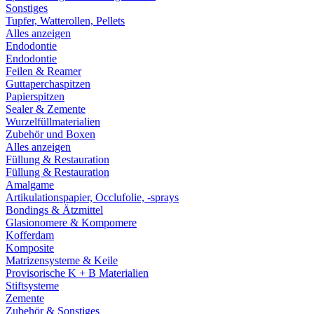
Sonstiges
Tupfer, Watterollen, Pellets
Alles anzeigen
Endodontie
Endodontie
Feilen & Reamer
Guttaperchaspitzen
Papierspitzen
Sealer & Zemente
Wurzelfüllmaterialien
Zubehör und Boxen
Alles anzeigen
Füllung & Restauration
Füllung & Restauration
Amalgame
Artikulationspapier, Occlufolie, -sprays
Bondings & Ätzmittel
Glasionomere & Kompomere
Kofferdam
Komposite
Matrizensysteme & Keile
Provisorische K + B Materialien
Stiftsysteme
Zemente
Zubehör & Sonstiges