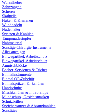
Wurzelheber
Zahnzangen
Scheren
Skalpelle
Haken & Klemmen
Wundnadeln
Nadelhalter
Spritzen & Kanülen
Tamponadestopfer
Nahtmaterial
Sonstige Chirurgie-Instrumente
Alles anzeigen
Einwegartikel, Arbeitsschutz
Einwegartikel, Arbeitsschutz
Anmischblöcke
Becher, Servietten & Tücher
Einmalinstrumente
Einmal OP-Zubehör
Einmalspritzen & -kanülen
Handschuhe
Mischkanülen & Intraoraltips
Mundschutz, Gesichtsmasken
Schutzbrillen
Speichersauger & Absaugkanülen
Sonstiges