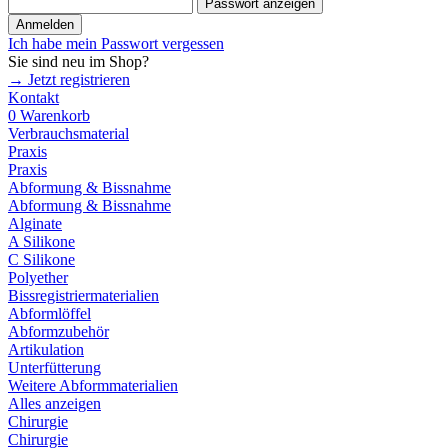
Passwort anzeigen
Anmelden
Ich habe mein Passwort vergessen
Sie sind neu im Shop?
→ Jetzt registrieren
Kontakt
0
Warenkorb
Verbrauchsmaterial
Praxis
Praxis
Abformung & Bissnahme
Abformung & Bissnahme
Alginate
A Silikone
C Silikone
Polyether
Bissregistriermaterialien
Abformlöffel
Abformzubehör
Artikulation
Unterfütterung
Weitere Abformmaterialien
Alles anzeigen
Chirurgie
Chirurgie