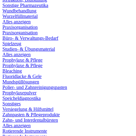
Sonstige Pharmazeutika
Wundbehandlung
Wurzelfüllmaterial
Alles anzeigen
Praxisorganisation
Praxisorganisation
Büro- & Verwaltungs-Bedarf
Spielzeug
Studien- & Übungsmaterial
Alles anzeigen
Prophylaxe & Pflege
Prophylaxe & Pflege
Bleaching
Fluoridlacke & Gele
Mundspüllösungen
Polier- und Zahnreinigungspasten
Prophylaxepulver
Speicheldiagnostika
Sonstiges
Versiegelung & Hilfsmittel
Zahnpasten & Pflegeprodukte
Zahn- und Interdentalbürsten
Alles anzeigen
Rotierende Instrumente