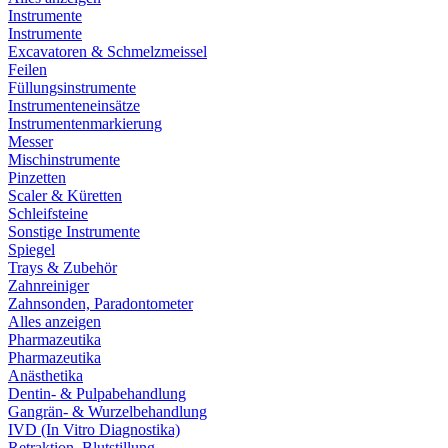
Instrumente
Instrumente
Excavatoren & Schmelzmeissel
Feilen
Füllungsinstrumente
Instrumenteneinsätze
Instrumentenmarkierung
Messer
Mischinstrumente
Pinzetten
Scaler & Küretten
Schleifsteine
Sonstige Instrumente
Spiegel
Trays & Zubehör
Zahnreiniger
Zahnsonden, Paradontometer
Alles anzeigen
Pharmazeutika
Pharmazeutika
Anästhetika
Dentin- & Pulpabehandlung
Gangrän- & Wurzelbehandlung
IVD (In Vitro Diagnostika)
Retraktion, Blutstillung