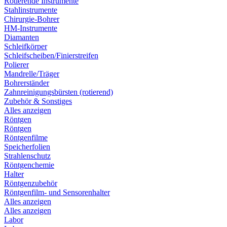
Rotierende Instrumente
Stahlinstrumente
Chirurgie-Bohrer
HM-Instrumente
Diamanten
Schleifkörper
Schleifscheiben/Finierstreifen
Polierer
Mandrelle/Träger
Bohrerständer
Zahnreinigungsbürsten (rotierend)
Zubehör & Sonstiges
Alles anzeigen
Röntgen
Röntgen
Röntgenfilme
Speicherfolien
Strahlenschutz
Röntgenchemie
Halter
Röntgenzubehör
Röntgenfilm- und Sensorenhalter
Alles anzeigen
Alles anzeigen
Labor