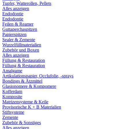
Tupfer, Watterollen, Pellets
Alles anzeigen
Endodontie
Endodontie
Feilen & Reamer
Guttaperchaspitzen
Papierspitzen
Sealer & Zemente
Wurzelfüllmaterialien
Zubehör und Boxen
Alles anzeigen
Füllung & Restauration
Füllung & Restauration
Amalgame
Artikulationspapier, Occlufolie, -sprays
Bondings & Ätzmittel
Glasionomere & Kompomere
Kofferdam
Komposite
Matrizensysteme & Keile
Provisorische K + B Materialien
Stiftsysteme
Zemente
Zubehör & Sonstiges
Alles anzeigen