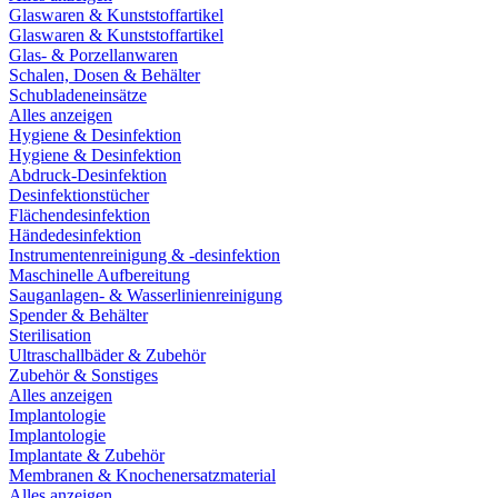
Glaswaren & Kunststoffartikel
Glaswaren & Kunststoffartikel
Glas- & Porzellanwaren
Schalen, Dosen & Behälter
Schubladeneinsätze
Alles anzeigen
Hygiene & Desinfektion
Hygiene & Desinfektion
Abdruck-Desinfektion
Desinfektionstücher
Flächendesinfektion
Händedesinfektion
Instrumentenreinigung & -desinfektion
Maschinelle Aufbereitung
Sauganlagen- & Wasserlinienreinigung
Spender & Behälter
Sterilisation
Ultraschallbäder & Zubehör
Zubehör & Sonstiges
Alles anzeigen
Implantologie
Implantologie
Implantate & Zubehör
Membranen & Knochenersatzmaterial
Alles anzeigen