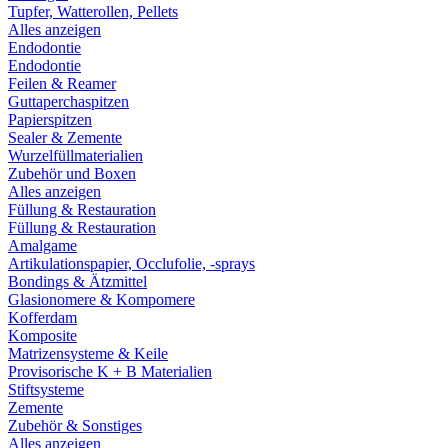
Tupfer, Watterollen, Pellets
Alles anzeigen
Endodontie
Endodontie
Feilen & Reamer
Guttaperchaspitzen
Papierspitzen
Sealer & Zemente
Wurzelfüllmaterialien
Zubehör und Boxen
Alles anzeigen
Füllung & Restauration
Füllung & Restauration
Amalgame
Artikulationspapier, Occlufolie, -sprays
Bondings & Ätzmittel
Glasionomere & Kompomere
Kofferdam
Komposite
Matrizensysteme & Keile
Provisorische K + B Materialien
Stiftsysteme
Zemente
Zubehör & Sonstiges
Alles anzeigen