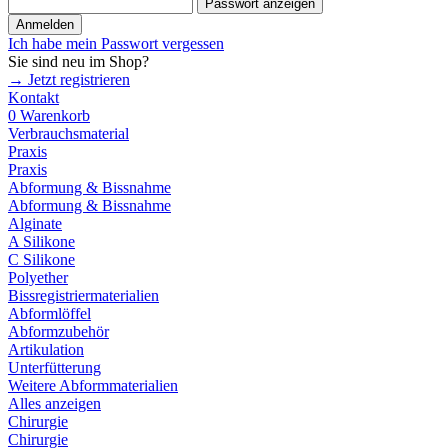
Passwort anzeigen
Anmelden
Ich habe mein Passwort vergessen
Sie sind neu im Shop?
→ Jetzt registrieren
Kontakt
0
Warenkorb
Verbrauchsmaterial
Praxis
Praxis
Abformung & Bissnahme
Abformung & Bissnahme
Alginate
A Silikone
C Silikone
Polyether
Bissregistriermaterialien
Abformlöffel
Abformzubehör
Artikulation
Unterfütterung
Weitere Abformmaterialien
Alles anzeigen
Chirurgie
Chirurgie