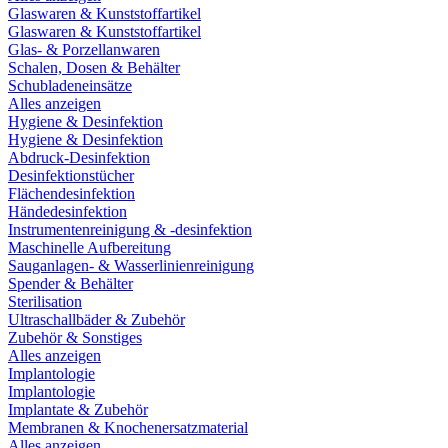
Glaswaren & Kunststoffartikel
Glaswaren & Kunststoffartikel
Glas- & Porzellanwaren
Schalen, Dosen & Behälter
Schubladeneinsätze
Alles anzeigen
Hygiene & Desinfektion
Hygiene & Desinfektion
Abdruck-Desinfektion
Desinfektionstücher
Flächendesinfektion
Händedesinfektion
Instrumentenreinigung & -desinfektion
Maschinelle Aufbereitung
Sauganlagen- & Wasserlinienreinigung
Spender & Behälter
Sterilisation
Ultraschallbäder & Zubehör
Zubehör & Sonstiges
Alles anzeigen
Implantologie
Implantologie
Implantate & Zubehör
Membranen & Knochenersatzmaterial
Alles anzeigen