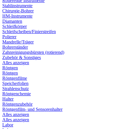
Rotierende Instrumente
Stahlinstrumente
Chirurgie-Bohrer
HM-Instrumente
Diamanten
Schleifkörper
Schleifscheiben/Finierstreifen
Polierer
Mandrelle/Träger
Bohrerständer
Zahnreinigungsbürsten (rotierend)
Zubehör & Sonstiges
Alles anzeigen
Röntgen
Röntgen
Röntgenfilme
Speicherfolien
Strahlenschutz
Röntgenchemie
Halter
Röntgenzubehör
Röntgenfilm- und Sensorenhalter
Alles anzeigen
Alles anzeigen
Labor