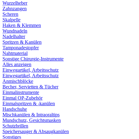
Wurzelheber
Zahnzangen
Scheren
Skalpelle
Haken & Klemmen
Wundnadeln
Nadelhalter
Spritzen & Kanülen
Tamponadestopfer
Nahtmaterial
Sonstige Chirurgie-Instrumente
Alles anzeigen
Einwegartikel, Arbeitsschutz
Einwegartikel, Arbeitsschutz
Anmischblöcke
Becher, Servietten & Tücher
Einmalinstrumente
Einmal OP-Zubehör
Einmalspritzen & -kanülen
Handschuhe
Mischkanülen & Intraoraltips
Mundschutz, Gesichtsmasken
Schutzbrillen
Speichersauger & Absaugkanülen
Sonstiges