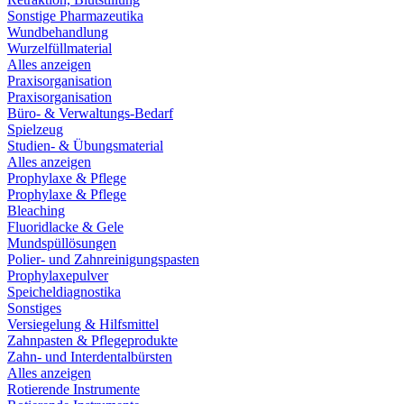
Sonstige Pharmazeutika
Wundbehandlung
Wurzelfüllmaterial
Alles anzeigen
Praxisorganisation
Praxisorganisation
Büro- & Verwaltungs-Bedarf
Spielzeug
Studien- & Übungsmaterial
Alles anzeigen
Prophylaxe & Pflege
Prophylaxe & Pflege
Bleaching
Fluoridlacke & Gele
Mundspüllösungen
Polier- und Zahnreinigungspasten
Prophylaxepulver
Speicheldiagnostika
Sonstiges
Versiegelung & Hilfsmittel
Zahnpasten & Pflegeprodukte
Zahn- und Interdentalbürsten
Alles anzeigen
Rotierende Instrumente