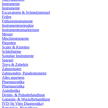
Instrumente
Instrumente
Excavatoren & Schmelzmeissel
Feilen
Füllungsinstrumente
Instrumenteneinsätze
Instrumentenmarkierung
Messer
Mischinstrumente
Pinzetten
Scaler & Küretten
Schleifsteine
Sonstige Instrumente
Spiegel
Trays & Zubehör
Zahnreiniger
Zahnsonden, Paradontometer
Alles anzeigen
Pharmazeutika
Pharmazeutika
Anästhetika
Dentin- & Pulpabehandlung
Gangrän- & Wurzelbehandlung
IVD (In Vitro Diagnostika)
Retraktion, Blutstillung