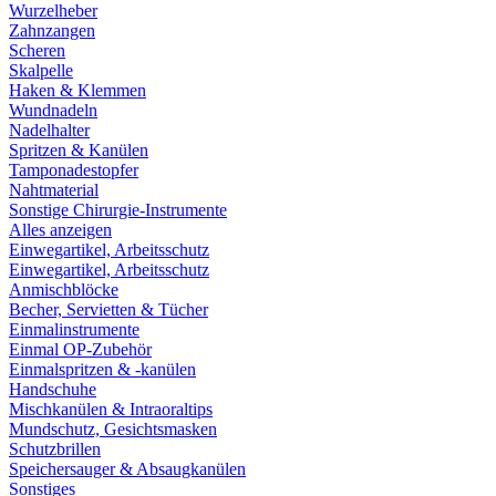
Wurzelheber
Zahnzangen
Scheren
Skalpelle
Haken & Klemmen
Wundnadeln
Nadelhalter
Spritzen & Kanülen
Tamponadestopfer
Nahtmaterial
Sonstige Chirurgie-Instrumente
Alles anzeigen
Einwegartikel, Arbeitsschutz
Einwegartikel, Arbeitsschutz
Anmischblöcke
Becher, Servietten & Tücher
Einmalinstrumente
Einmal OP-Zubehör
Einmalspritzen & -kanülen
Handschuhe
Mischkanülen & Intraoraltips
Mundschutz, Gesichtsmasken
Schutzbrillen
Speichersauger & Absaugkanülen
Sonstiges