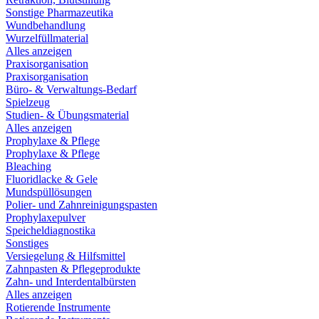
Sonstige Pharmazeutika
Wundbehandlung
Wurzelfüllmaterial
Alles anzeigen
Praxisorganisation
Praxisorganisation
Büro- & Verwaltungs-Bedarf
Spielzeug
Studien- & Übungsmaterial
Alles anzeigen
Prophylaxe & Pflege
Prophylaxe & Pflege
Bleaching
Fluoridlacke & Gele
Mundspüllösungen
Polier- und Zahnreinigungspasten
Prophylaxepulver
Speicheldiagnostika
Sonstiges
Versiegelung & Hilfsmittel
Zahnpasten & Pflegeprodukte
Zahn- und Interdentalbürsten
Alles anzeigen
Rotierende Instrumente