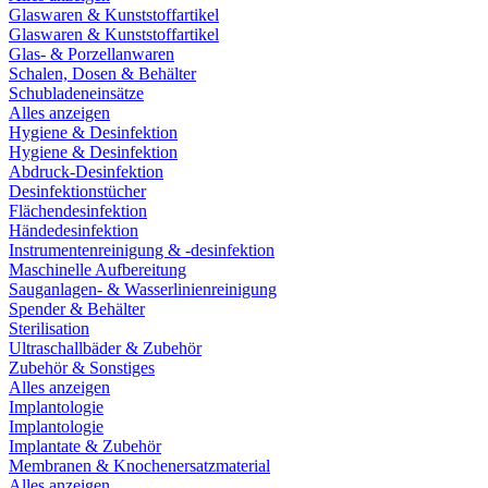
Glaswaren & Kunststoffartikel
Glaswaren & Kunststoffartikel
Glas- & Porzellanwaren
Schalen, Dosen & Behälter
Schubladeneinsätze
Alles anzeigen
Hygiene & Desinfektion
Hygiene & Desinfektion
Abdruck-Desinfektion
Desinfektionstücher
Flächendesinfektion
Händedesinfektion
Instrumentenreinigung & -desinfektion
Maschinelle Aufbereitung
Sauganlagen- & Wasserlinienreinigung
Spender & Behälter
Sterilisation
Ultraschallbäder & Zubehör
Zubehör & Sonstiges
Alles anzeigen
Implantologie
Implantologie
Implantate & Zubehör
Membranen & Knochenersatzmaterial
Alles anzeigen