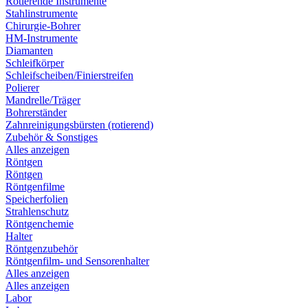
Rotierende Instrumente
Stahlinstrumente
Chirurgie-Bohrer
HM-Instrumente
Diamanten
Schleifkörper
Schleifscheiben/Finierstreifen
Polierer
Mandrelle/Träger
Bohrerständer
Zahnreinigungsbürsten (rotierend)
Zubehör & Sonstiges
Alles anzeigen
Röntgen
Röntgen
Röntgenfilme
Speicherfolien
Strahlenschutz
Röntgenchemie
Halter
Röntgenzubehör
Röntgenfilm- und Sensorenhalter
Alles anzeigen
Alles anzeigen
Labor