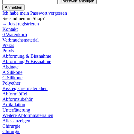
Passwort anzeigen
Anmelden
Ich habe mein Passwort vergessen
Sie sind neu im Shop?
→ Jetzt registrieren
Kontakt
0
Warenkorb
Verbrauchsmaterial
Praxis
Praxis
Abformung & Bissnahme
Abformung & Bissnahme
Alginate
A Silikone
C Silikone
Polyether
Bissregistriermaterialien
Abformlöffel
Abformzubehör
Artikulation
Unterfütterung
Weitere Abformmaterialien
Alles anzeigen
Chirurgie
Chirurgie