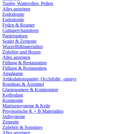
Tupfer, Watterollen, Pellets
Alles anzeigen
Endodontie
Endodontie
Feilen & Reamer
Guttaperchaspitzen
Papierspitzen
Sealer & Zemente
Wurzelfüllmaterialien
Zubehör und Boxen
Alles anzeigen
Füllung & Restauration
Füllung & Restauration
Amalgame
Artikulationspapier, Occlufolie, -sprays
Bondings & Ätzmittel
Glasionomere & Kompomere
Kofferdam
Komposite
Matrizensysteme & Keile
Provisorische K + B Materialien
Stiftsysteme
Zemente
Zubehör & Sonstiges
Alles anzeigen