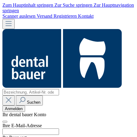
Zum Hauptinhalt springen
Zur Suche springen
Zur Hauptnavigation
springen
Scanner auslesen
Versand
Registrieren
Kontakt
Suchen
Anmelden
Ihr dental bauer Konto
Ihre E-Mail-Adresse