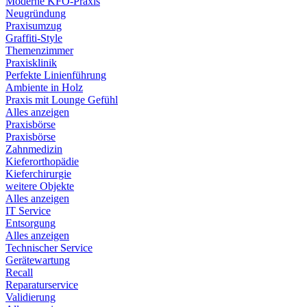
Moderne KFO-Praxis
Neugründung
Praxisumzug
Graffiti-Style
Themenzimmer
Praxisklinik
Perfekte Linienführung
Ambiente in Holz
Praxis mit Lounge Gefühl
Alles anzeigen
Praxisbörse
Praxisbörse
Zahnmedizin
Kieferorthopädie
Kieferchirurgie
weitere Objekte
Alles anzeigen
IT Service
Entsorgung
Alles anzeigen
Technischer Service
Gerätewartung
Recall
Reparaturservice
Validierung