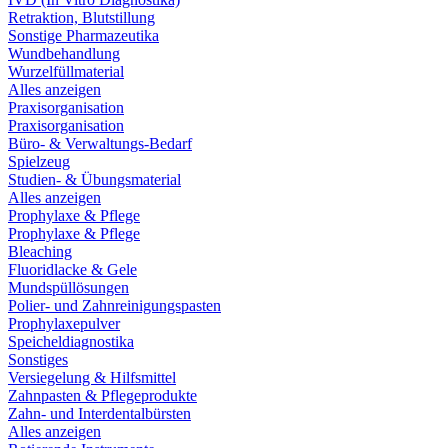
Retraktion, Blutstillung
Sonstige Pharmazeutika
Wundbehandlung
Wurzelfüllmaterial
Alles anzeigen
Praxisorganisation
Praxisorganisation
Büro- & Verwaltungs-Bedarf
Spielzeug
Studien- & Übungsmaterial
Alles anzeigen
Prophylaxe & Pflege
Prophylaxe & Pflege
Bleaching
Fluoridlacke & Gele
Mundspüllösungen
Polier- und Zahnreinigungspasten
Prophylaxepulver
Speicheldiagnostika
Sonstiges
Versiegelung & Hilfsmittel
Zahnpasten & Pflegeprodukte
Zahn- und Interdentalbürsten
Alles anzeigen