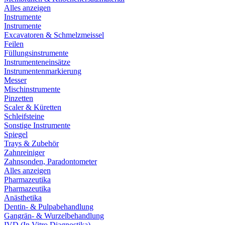
Alles anzeigen
Instrumente
Instrumente
Excavatoren & Schmelzmeissel
Feilen
Füllungsinstrumente
Instrumenteneinsätze
Instrumentenmarkierung
Messer
Mischinstrumente
Pinzetten
Scaler & Küretten
Schleifsteine
Sonstige Instrumente
Spiegel
Trays & Zubehör
Zahnreiniger
Zahnsonden, Paradontometer
Alles anzeigen
Pharmazeutika
Pharmazeutika
Anästhetika
Dentin- & Pulpabehandlung
Gangrän- & Wurzelbehandlung
IVD (In Vitro Diagnostika)