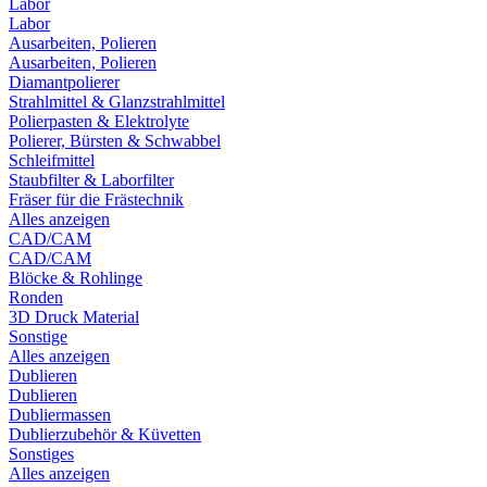
Labor
Labor
Ausarbeiten, Polieren
Ausarbeiten, Polieren
Diamantpolierer
Strahlmittel & Glanzstrahlmittel
Polierpasten & Elektrolyte
Polierer, Bürsten & Schwabbel
Schleifmittel
Staubfilter & Laborfilter
Fräser für die Frästechnik
Alles anzeigen
CAD/CAM
CAD/CAM
Blöcke & Rohlinge
Ronden
3D Druck Material
Sonstige
Alles anzeigen
Dublieren
Dublieren
Dubliermassen
Dublierzubehör & Küvetten
Sonstiges
Alles anzeigen