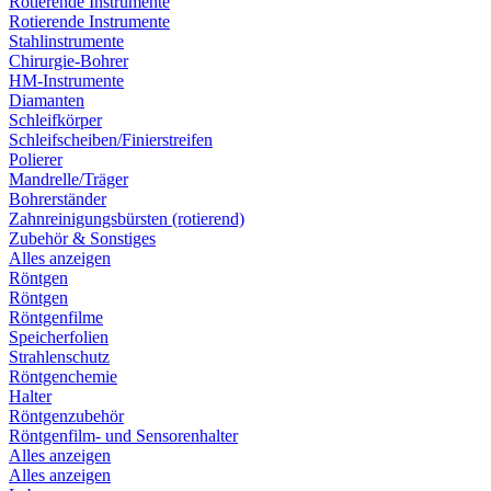
Rotierende Instrumente
Rotierende Instrumente
Stahlinstrumente
Chirurgie-Bohrer
HM-Instrumente
Diamanten
Schleifkörper
Schleifscheiben/Finierstreifen
Polierer
Mandrelle/Träger
Bohrerständer
Zahnreinigungsbürsten (rotierend)
Zubehör & Sonstiges
Alles anzeigen
Röntgen
Röntgen
Röntgenfilme
Speicherfolien
Strahlenschutz
Röntgenchemie
Halter
Röntgenzubehör
Röntgenfilm- und Sensorenhalter
Alles anzeigen
Alles anzeigen