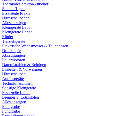
Thermodesinfektor-Zubehör
Stuhlauflagen
Ersatzteile Praxis
Ultraschallbäder
Alles anzeigen
Kleingeräte Labor
Kleingeräte Labor
Rüttler
Tiefziehgeräte
Elektrische Wachsmesser & Tauchdosen
Drucktöpfe
Absaugungen
Poliermotoren
Dampfstrahlen & Reinigen
Einbetten & Vorwärmen
Ultraschallbad
Anrührgeräte
Technikmaschinen
Sonstige Kleingeräte
Ersatzteile Labor
Brenner & Lötpistolen
Alles anzeigen
Fundgrube
Fundgrube
Behandlungseinheit