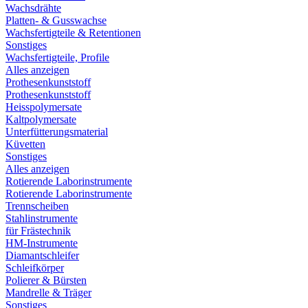
Wachsdrähte
Platten- & Gusswachse
Wachsfertigteile & Retentionen
Sonstiges
Wachsfertigteile, Profile
Alles anzeigen
Prothesenkunststoff
Prothesenkunststoff
Heisspolymersate
Kaltpolymersate
Unterfütterungsmaterial
Küvetten
Sonstiges
Alles anzeigen
Rotierende Laborinstrumente
Rotierende Laborinstrumente
Trennscheiben
Stahlinstrumente
für Frästechnik
HM-Instrumente
Diamantschleifer
Schleifkörper
Polierer & Bürsten
Mandrelle & Träger
Sonstiges