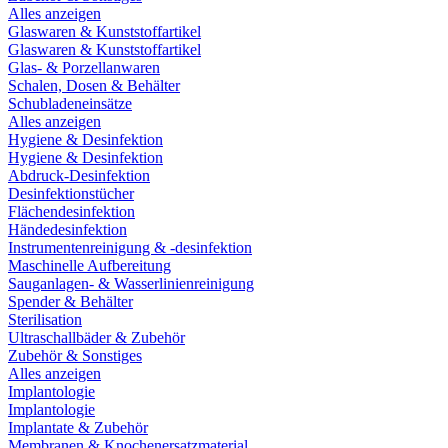
Alles anzeigen
Glaswaren & Kunststoffartikel
Glaswaren & Kunststoffartikel
Glas- & Porzellanwaren
Schalen, Dosen & Behälter
Schubladeneinsätze
Alles anzeigen
Hygiene & Desinfektion
Hygiene & Desinfektion
Abdruck-Desinfektion
Desinfektionstücher
Flächendesinfektion
Händedesinfektion
Instrumentenreinigung & -desinfektion
Maschinelle Aufbereitung
Sauganlagen- & Wasserlinienreinigung
Spender & Behälter
Sterilisation
Ultraschallbäder & Zubehör
Zubehör & Sonstiges
Alles anzeigen
Implantologie
Implantologie
Implantate & Zubehör
Membranen & Knochenersatzmaterial