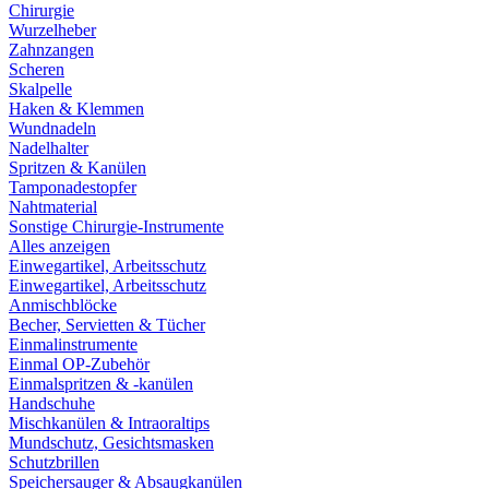
Chirurgie
Wurzelheber
Zahnzangen
Scheren
Skalpelle
Haken & Klemmen
Wundnadeln
Nadelhalter
Spritzen & Kanülen
Tamponadestopfer
Nahtmaterial
Sonstige Chirurgie-Instrumente
Alles anzeigen
Einwegartikel, Arbeitsschutz
Einwegartikel, Arbeitsschutz
Anmischblöcke
Becher, Servietten & Tücher
Einmalinstrumente
Einmal OP-Zubehör
Einmalspritzen & -kanülen
Handschuhe
Mischkanülen & Intraoraltips
Mundschutz, Gesichtsmasken
Schutzbrillen
Speichersauger & Absaugkanülen