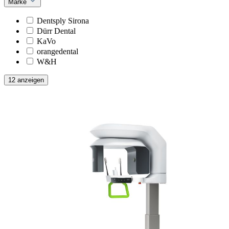
Marke
Dentsply Sirona
Dürr Dental
KaVo
orangedental
W&H
12 anzeigen