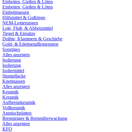
Einbetten, Gießen & Löten
Einbetten, Gießen & Löten
Einbettmassen
Hilfsmittel & Gußringe
NEM-Legierungen
Lote, Fluß- & Abbeizmittel
Tiegel & Einsätze
Drähte, Klammern & Geschiebe
Gold- & Edelmetalllegierugen
Sonstiges
Alles anzeigen
Isolierung
Isolierung
Isoliermittel
Stumpflacke
Knetmassen
Alles anzeigen
Keramik
Keramik
Aufbrennkeramik
Vollkeramik
Anmischplatten
Brennträger & Brennüberwachung
Alles anzeigen
KFO