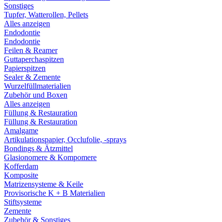
Sonstiges
Tupfer, Watterollen, Pellets
Alles anzeigen
Endodontie
Endodontie
Feilen & Reamer
Guttaperchaspitzen
Papierspitzen
Sealer & Zemente
Wurzelfüllmaterialien
Zubehör und Boxen
Alles anzeigen
Füllung & Restauration
Füllung & Restauration
Amalgame
Artikulationspapier, Occlufolie, -sprays
Bondings & Ätzmittel
Glasionomere & Kompomere
Kofferdam
Komposite
Matrizensysteme & Keile
Provisorische K + B Materialien
Stiftsysteme
Zemente
Zubehör & Sonstiges