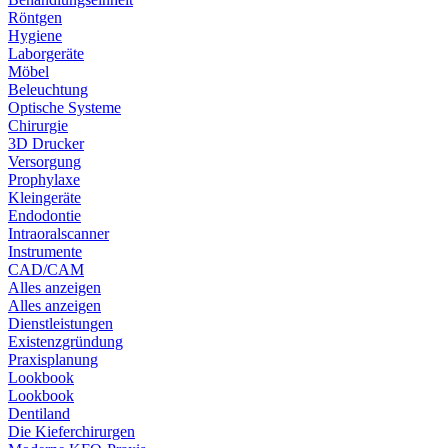
Röntgen
Hygiene
Laborgeräte
Möbel
Beleuchtung
Optische Systeme
Chirurgie
3D Drucker
Versorgung
Prophylaxe
Kleingeräte
Endodontie
Intraoralscanner
Instrumente
CAD/CAM
Alles anzeigen
Alles anzeigen
Dienstleistungen
Existenzgründung
Praxisplanung
Lookbook
Lookbook
Dentiland
Die Kieferchirurgen