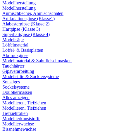
Modellherstellung
Modellherstellung
Anmischbecher, Anmischschalen
Artikulationsgipse (Klasse1)
Alabastergipse (Klasse 2)
Hartgipse (Klasse 3)
Superhartgipse (Klasse 4)
Modellsäge
Löffelmaterial
Löffel- & Basisplatten
Abdruckgipse
Modellmaterial & Zahnfleischmasken
Tauchhärter
Gipsverarbeitung
Modellstifte & Socklersysteme
Sonstiges
Sockelsysteme
Doubliermassen
Alles anzeigen
Modellieren, Tiefziehen
Modellieren, Tiefziehen
Tiefziehfolien
Modellierkunststoffe
Modellierwachse
Bissnehmewachse