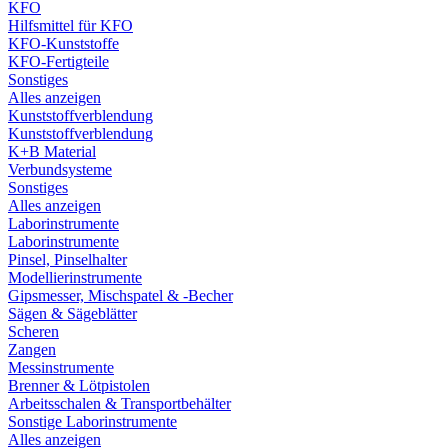
KFO
Hilfsmittel für KFO
KFO-Kunststoffe
KFO-Fertigteile
Sonstiges
Alles anzeigen
Kunststoffverblendung
Kunststoffverblendung
K+B Material
Verbundsysteme
Sonstiges
Alles anzeigen
Laborinstrumente
Laborinstrumente
Pinsel, Pinselhalter
Modellierinstrumente
Gipsmesser, Mischspatel & -Becher
Sägen & Sägeblätter
Scheren
Zangen
Messinstrumente
Brenner & Lötpistolen
Arbeitsschalen & Transportbehälter
Sonstige Laborinstrumente
Alles anzeigen