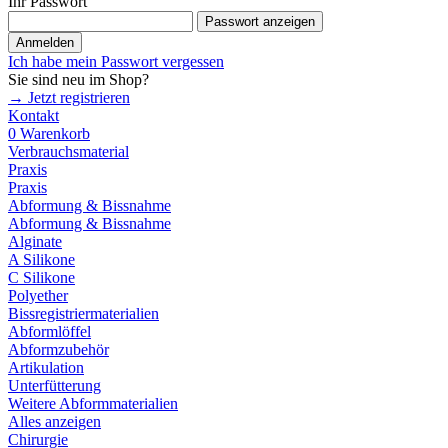
Ihr Passwort
Passwort anzeigen
Anmelden
Ich habe mein Passwort vergessen
Sie sind neu im Shop?
→ Jetzt registrieren
Kontakt
0
Warenkorb
Verbrauchsmaterial
Praxis
Praxis
Abformung & Bissnahme
Abformung & Bissnahme
Alginate
A Silikone
C Silikone
Polyether
Bissregistriermaterialien
Abformlöffel
Abformzubehör
Artikulation
Unterfütterung
Weitere Abformmaterialien
Alles anzeigen
Chirurgie