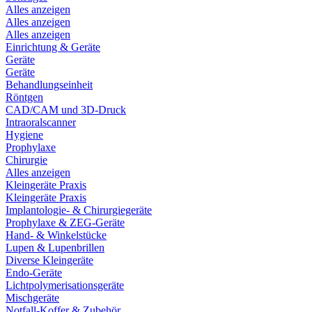
Alles anzeigen
Alles anzeigen
Alles anzeigen
Einrichtung & Geräte
Geräte
Geräte
Behandlungseinheit
Röntgen
CAD/CAM und 3D-Druck
Intraoralscanner
Hygiene
Prophylaxe
Chirurgie
Alles anzeigen
Kleingeräte Praxis
Kleingeräte Praxis
Implantologie- & Chirurgiegeräte
Prophylaxe & ZEG-Geräte
Hand- & Winkelstücke
Lupen & Lupenbrillen
Diverse Kleingeräte
Endo-Geräte
Lichtpolymerisationsgeräte
Mischgeräte
Notfall-Koffer & Zubehör