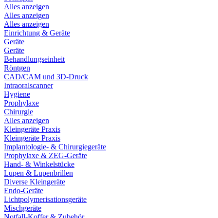
Alles anzeigen
Alles anzeigen
Alles anzeigen
Einrichtung & Geräte
Geräte
Geräte
Behandlungseinheit
Röntgen
CAD/CAM und 3D-Druck
Intraoralscanner
Hygiene
Prophylaxe
Chirurgie
Alles anzeigen
Kleingeräte Praxis
Kleingeräte Praxis
Implantologie- & Chirurgiegeräte
Prophylaxe & ZEG-Geräte
Hand- & Winkelstücke
Lupen & Lupenbrillen
Diverse Kleingeräte
Endo-Geräte
Lichtpolymerisationsgeräte
Mischgeräte
Notfall-Koffer & Zubehör