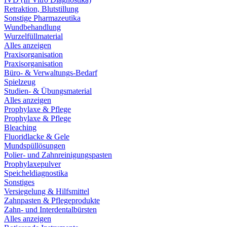
Retraktion, Blutstillung
Sonstige Pharmazeutika
Wundbehandlung
Wurzelfüllmaterial
Alles anzeigen
Praxisorganisation
Praxisorganisation
Büro- & Verwaltungs-Bedarf
Spielzeug
Studien- & Übungsmaterial
Alles anzeigen
Prophylaxe & Pflege
Prophylaxe & Pflege
Bleaching
Fluoridlacke & Gele
Mundspüllösungen
Polier- und Zahnreinigungspasten
Prophylaxepulver
Speicheldiagnostika
Sonstiges
Versiegelung & Hilfsmittel
Zahnpasten & Pflegeprodukte
Zahn- und Interdentalbürsten
Alles anzeigen