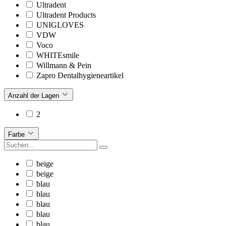
Ultradent
Ultradent Products
UNIGLOVES
VDW
Voco
WHITEsmile
Willmann & Pein
Zapro Dentalhygieneartikel
Anzahl der Lagen
2
Farbe
beige
beige
blau
blau
blau
blau
blau