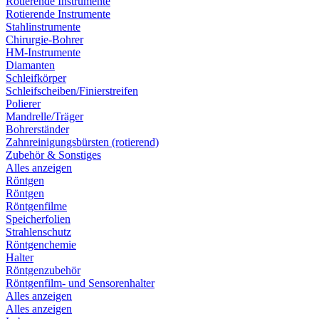
Rotierende Instrumente
Rotierende Instrumente
Stahlinstrumente
Chirurgie-Bohrer
HM-Instrumente
Diamanten
Schleifkörper
Schleifscheiben/Finierstreifen
Polierer
Mandrelle/Träger
Bohrerständer
Zahnreinigungsbürsten (rotierend)
Zubehör & Sonstiges
Alles anzeigen
Röntgen
Röntgen
Röntgenfilme
Speicherfolien
Strahlenschutz
Röntgenchemie
Halter
Röntgenzubehör
Röntgenfilm- und Sensorenhalter
Alles anzeigen
Alles anzeigen