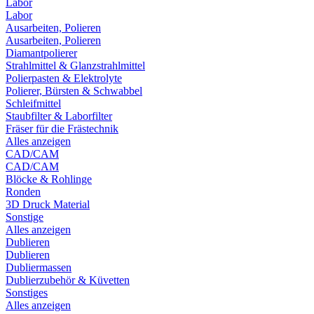
Labor
Labor
Ausarbeiten, Polieren
Ausarbeiten, Polieren
Diamantpolierer
Strahlmittel & Glanzstrahlmittel
Polierpasten & Elektrolyte
Polierer, Bürsten & Schwabbel
Schleifmittel
Staubfilter & Laborfilter
Fräser für die Frästechnik
Alles anzeigen
CAD/CAM
CAD/CAM
Blöcke & Rohlinge
Ronden
3D Druck Material
Sonstige
Alles anzeigen
Dublieren
Dublieren
Dubliermassen
Dublierzubehör & Küvetten
Sonstiges
Alles anzeigen