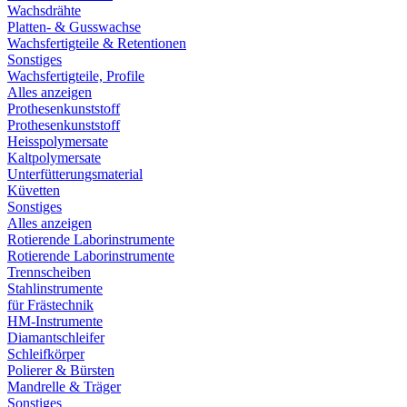
Wachsdrähte
Platten- & Gusswachse
Wachsfertigteile & Retentionen
Sonstiges
Wachsfertigteile, Profile
Alles anzeigen
Prothesenkunststoff
Prothesenkunststoff
Heisspolymersate
Kaltpolymersate
Unterfütterungsmaterial
Küvetten
Sonstiges
Alles anzeigen
Rotierende Laborinstrumente
Rotierende Laborinstrumente
Trennscheiben
Stahlinstrumente
für Frästechnik
HM-Instrumente
Diamantschleifer
Schleifkörper
Polierer & Bürsten
Mandrelle & Träger
Sonstiges