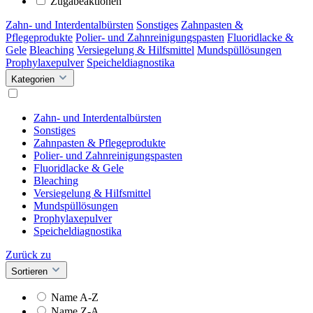
Zugabeaktionen
Zahn- und Interdentalbürsten
Sonstiges
Zahnpasten &
Pflegeprodukte
Polier- und Zahnreinigungspasten
Fluoridlacke &
Gele
Bleaching
Versiegelung & Hilfsmittel
Mundspüllösungen
Prophylaxepulver
Speicheldiagnostika
Kategorien
Zahn- und Interdentalbürsten
Sonstiges
Zahnpasten & Pflegeprodukte
Polier- und Zahnreinigungspasten
Fluoridlacke & Gele
Bleaching
Versiegelung & Hilfsmittel
Mundspüllösungen
Prophylaxepulver
Speicheldiagnostika
Zurück zu
Sortieren
Name A-Z
Name Z-A