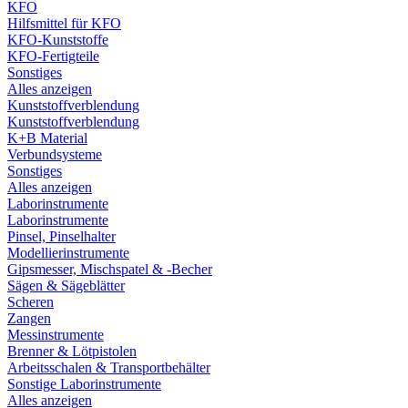
KFO
Hilfsmittel für KFO
KFO-Kunststoffe
KFO-Fertigteile
Sonstiges
Alles anzeigen
Kunststoffverblendung
Kunststoffverblendung
K+B Material
Verbundsysteme
Sonstiges
Alles anzeigen
Laborinstrumente
Laborinstrumente
Pinsel, Pinselhalter
Modellierinstrumente
Gipsmesser, Mischspatel & -Becher
Sägen & Sägeblätter
Scheren
Zangen
Messinstrumente
Brenner & Lötpistolen
Arbeitsschalen & Transportbehälter
Sonstige Laborinstrumente
Alles anzeigen