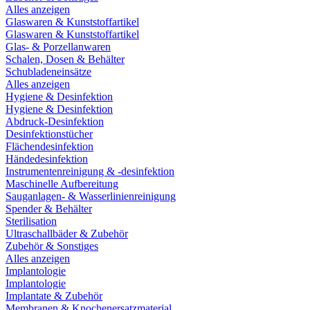
Alles anzeigen
Glaswaren & Kunststoffartikel
Glaswaren & Kunststoffartikel
Glas- & Porzellanwaren
Schalen, Dosen & Behälter
Schubladeneinsätze
Alles anzeigen
Hygiene & Desinfektion
Hygiene & Desinfektion
Abdruck-Desinfektion
Desinfektionstücher
Flächendesinfektion
Händedesinfektion
Instrumentenreinigung & -desinfektion
Maschinelle Aufbereitung
Sauganlagen- & Wasserlinienreinigung
Spender & Behälter
Sterilisation
Ultraschallbäder & Zubehör
Zubehör & Sonstiges
Alles anzeigen
Implantologie
Implantologie
Implantate & Zubehör
Membranen & Knochenersatzmaterial