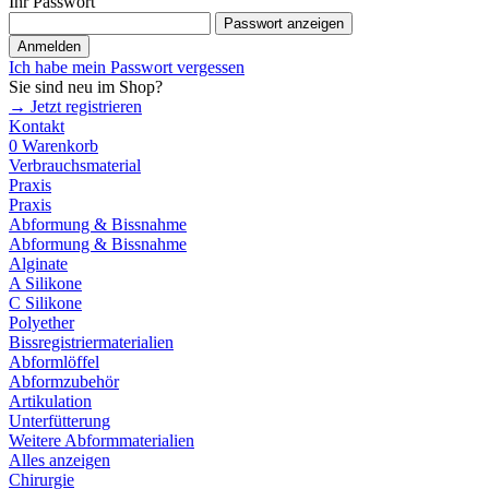
Ihr Passwort
Passwort anzeigen
Anmelden
Ich habe mein Passwort vergessen
Sie sind neu im Shop?
→ Jetzt registrieren
Kontakt
0
Warenkorb
Verbrauchsmaterial
Praxis
Praxis
Abformung & Bissnahme
Abformung & Bissnahme
Alginate
A Silikone
C Silikone
Polyether
Bissregistriermaterialien
Abformlöffel
Abformzubehör
Artikulation
Unterfütterung
Weitere Abformmaterialien
Alles anzeigen
Chirurgie