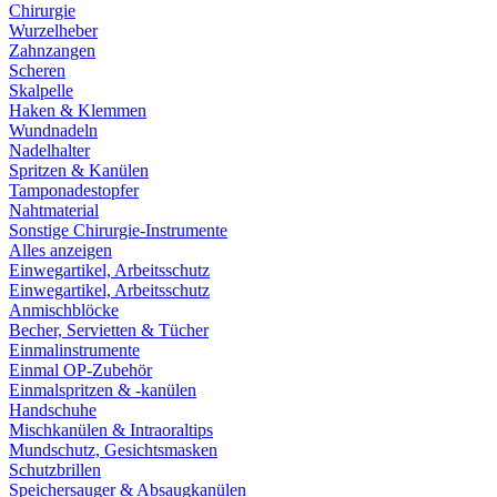
Chirurgie
Wurzelheber
Zahnzangen
Scheren
Skalpelle
Haken & Klemmen
Wundnadeln
Nadelhalter
Spritzen & Kanülen
Tamponadestopfer
Nahtmaterial
Sonstige Chirurgie-Instrumente
Alles anzeigen
Einwegartikel, Arbeitsschutz
Einwegartikel, Arbeitsschutz
Anmischblöcke
Becher, Servietten & Tücher
Einmalinstrumente
Einmal OP-Zubehör
Einmalspritzen & -kanülen
Handschuhe
Mischkanülen & Intraoraltips
Mundschutz, Gesichtsmasken
Schutzbrillen
Speichersauger & Absaugkanülen