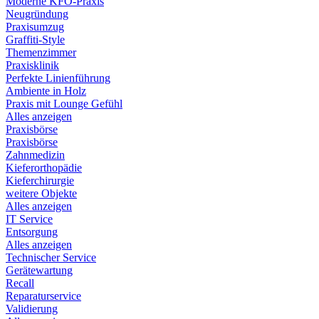
Moderne KFO-Praxis
Neugründung
Praxisumzug
Graffiti-Style
Themenzimmer
Praxisklinik
Perfekte Linienführung
Ambiente in Holz
Praxis mit Lounge Gefühl
Alles anzeigen
Praxisbörse
Praxisbörse
Zahnmedizin
Kieferorthopädie
Kieferchirurgie
weitere Objekte
Alles anzeigen
IT Service
Entsorgung
Alles anzeigen
Technischer Service
Gerätewartung
Recall
Reparaturservice
Validierung