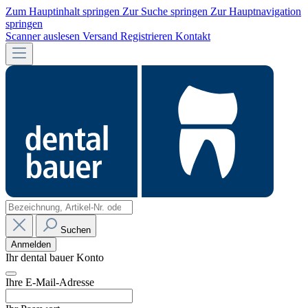
Zum Hauptinhalt springen
Zur Suche springen
Zur Hauptnavigation
springen
Scanner auslesen
Versand
Registrieren
Kontakt
Suchen
Anmelden
Ihr dental bauer Konto
Ihre E-Mail-Adresse