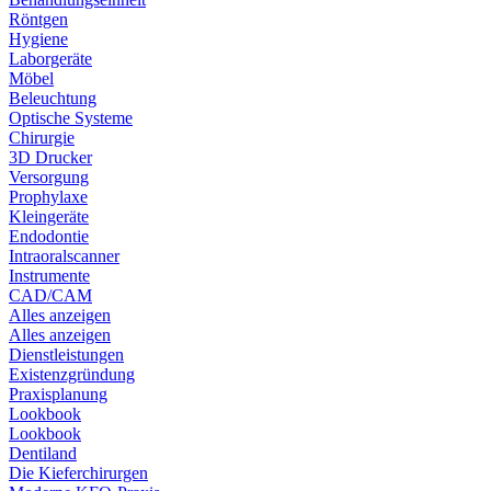
Röntgen
Hygiene
Laborgeräte
Möbel
Beleuchtung
Optische Systeme
Chirurgie
3D Drucker
Versorgung
Prophylaxe
Kleingeräte
Endodontie
Intraoralscanner
Instrumente
CAD/CAM
Alles anzeigen
Alles anzeigen
Dienstleistungen
Existenzgründung
Praxisplanung
Lookbook
Lookbook
Dentiland
Die Kieferchirurgen