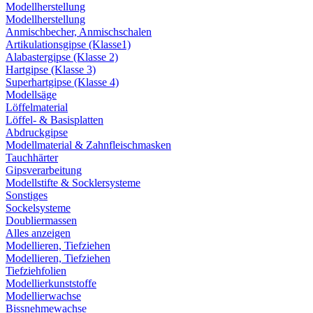
Modellherstellung
Modellherstellung
Anmischbecher, Anmischschalen
Artikulationsgipse (Klasse1)
Alabastergipse (Klasse 2)
Hartgipse (Klasse 3)
Superhartgipse (Klasse 4)
Modellsäge
Löffelmaterial
Löffel- & Basisplatten
Abdruckgipse
Modellmaterial & Zahnfleischmasken
Tauchhärter
Gipsverarbeitung
Modellstifte & Socklersysteme
Sonstiges
Sockelsysteme
Doubliermassen
Alles anzeigen
Modellieren, Tiefziehen
Modellieren, Tiefziehen
Tiefziehfolien
Modellierkunststoffe
Modellierwachse
Bissnehmewachse