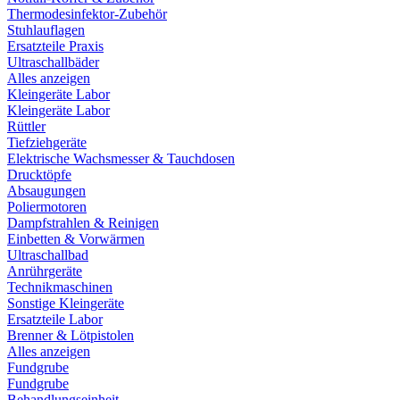
Thermodesinfektor-Zubehör
Stuhlauflagen
Ersatzteile Praxis
Ultraschallbäder
Alles anzeigen
Kleingeräte Labor
Kleingeräte Labor
Rüttler
Tiefziehgeräte
Elektrische Wachsmesser & Tauchdosen
Drucktöpfe
Absaugungen
Poliermotoren
Dampfstrahlen & Reinigen
Einbetten & Vorwärmen
Ultraschallbad
Anrührgeräte
Technikmaschinen
Sonstige Kleingeräte
Ersatzteile Labor
Brenner & Lötpistolen
Alles anzeigen
Fundgrube
Fundgrube
Behandlungseinheit