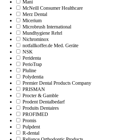
Mani
McNeill Consumer Healthcare
Merz Dental
Micerium
Microbrush International
Mundhygiene Rehrl
Nichrominox
notfallkoffer.de Med. Geräte
NSK
Peridenta
PerioTrap
Pluline
Polydentia
Premier Dental Products Company
PRISMAN
Procter & Gamble
Prodent Dentalbedarf
Produits Dentaires
PROFIMED
Promis
Pulpdent
R-dental
Reliance Orthodontic Products