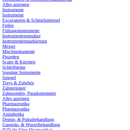
Alles anzeigen
Instrumente
Instrumente
Excavatoren & Schmelzmeissel
Feilen
Füllungsinstrumente
Instrumenteneinsätze
Instrumentenmarkierung
Messer
Mischinstrumente
Pinzetten
Scaler & Küretten
Schleifsteine
Sonstige Instrumente
Spiegel
Trays & Zubehör
Zahnreiniger
Zahnsonden, Paradontometer
Alles anzeigen
Pharmazeutika
Pharmazeutika
Anästhetika
Dentin- & Pulpabehandlung
Gangrän- & Wurzelbehandlung
IVD (In Vitro Diagnostika)