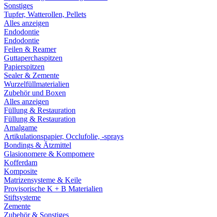
Sonstiges
Tupfer, Watterollen, Pellets
Alles anzeigen
Endodontie
Endodontie
Feilen & Reamer
Guttaperchaspitzen
Papierspitzen
Sealer & Zemente
Wurzelfüllmaterialien
Zubehör und Boxen
Alles anzeigen
Füllung & Restauration
Füllung & Restauration
Amalgame
Artikulationspapier, Occlufolie, -sprays
Bondings & Ätzmittel
Glasionomere & Kompomere
Kofferdam
Komposite
Matrizensysteme & Keile
Provisorische K + B Materialien
Stiftsysteme
Zemente
Zubehör & Sonstiges