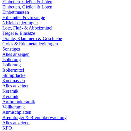
Einbetten, Gießen & Löten
Einbetten, Gießen & Löten
Einbettmassen
Hilfsmittel & Gußringe
NEM-Legierungen
Lote, Fluß- & Abbeizmittel
Tiegel & Einsätze
Drähte, Klammern & Geschiebe
Gold- & Edelmetalllegierugen
Sonstiges
Alles anzeigen
Isolierung
Isolierung
Isoliermittel
Stumpflacke
Knetmassen
Alles anzeigen
Keramik
Keramik
Aufbrennkeramik
Vollkeramik
Anmischplatten
Brennträger & Brennüberwachung
Alles anzeigen
KFO