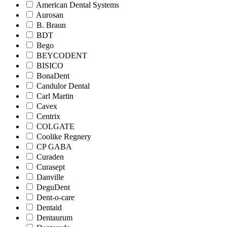
American Dental Systems
Aurosan
B. Braun
BDT
Bego
BEYCODENT
BISICO
BonaDent
Candulor Dental
Carl Martin
Cavex
Centrix
COLGATE
Coolike Regnery
CP GABA
Curaden
Curasept
Danville
DeguDent
Dent-o-care
Dentaid
Dentaurum