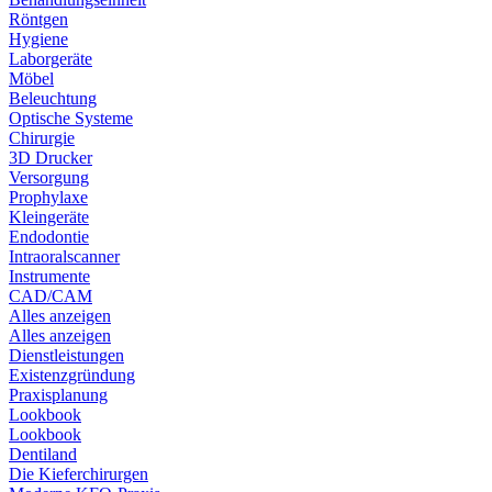
Röntgen
Hygiene
Laborgeräte
Möbel
Beleuchtung
Optische Systeme
Chirurgie
3D Drucker
Versorgung
Prophylaxe
Kleingeräte
Endodontie
Intraoralscanner
Instrumente
CAD/CAM
Alles anzeigen
Alles anzeigen
Dienstleistungen
Existenzgründung
Praxisplanung
Lookbook
Lookbook
Dentiland
Die Kieferchirurgen