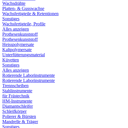
Wachsdrähte
Platten- & Gusswachse
Wachsfertigteile & Retentionen
Sonstiges
Wachsfertigteile, Profile
Alles anzeigen
Prothesenkunststoff
Prothesenkunststoff
Heisspolymersate
Kaltpolymersate
Unterfütterungsmaterial
Küvetten
Sonstiges
Alles anzeigen
Rotierende Laborinstrumente
Rotierende Laborinstrumente
Trennscheiben
Stahlinstrumente
für Frästechnik
HM-Instrumente
Diamantschleifer
Schleifkörper
Polierer & Bürsten
Mandrelle & Träger
Sonstiges