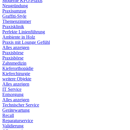
Moderne KFO-Praxis
Neugründung
Praxisumzug
Graffiti-Style
Themenzimmer
Praxisklinik
Perfekte Linienführung
Ambiente in Holz
Praxis mit Lounge Gefühl
Alles anzeigen
Praxisbörse
Praxisbörse
Zahnmedizin
Kieferorthopädie
Kieferchirurgie
weitere Objekte
Alles anzeigen
IT Service
Entsorgung
Alles anzeigen
Technischer Service
Gerätewartung
Recall
Reparaturservice
Validierung