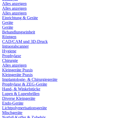
Alles anzeigen
Alles anzeigen
Alles anzeigen
Einrichtung & Geräte
Geräte
Geräte
Behandlungseinheit
Röntgen
CAD/CAM und 3D-Druck
Intraoralscanner
Hygiene
Prophylaxe
Chirurgie
Alles anzeigen
Kleingeräte Praxis
Kleingeräte Praxis
Implantologie- & Chirurgiegeräte
Prophylaxe & ZEG-Geräte
Hand- & Winkelstücke
Lupen & Lupenbrillen
Diverse Kleingeräte
Endo-Geräte
Lichtpolymerisationsgeräte
Mischgeräte
Notfall-Koffer & Zubehör