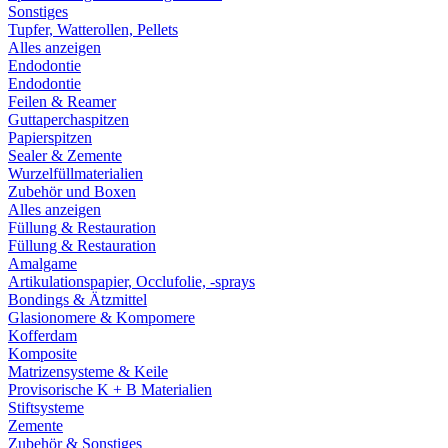
Sonstiges
Tupfer, Watterollen, Pellets
Alles anzeigen
Endodontie
Endodontie
Feilen & Reamer
Guttaperchaspitzen
Papierspitzen
Sealer & Zemente
Wurzelfüllmaterialien
Zubehör und Boxen
Alles anzeigen
Füllung & Restauration
Füllung & Restauration
Amalgame
Artikulationspapier, Occlufolie, -sprays
Bondings & Ätzmittel
Glasionomere & Kompomere
Kofferdam
Komposite
Matrizensysteme & Keile
Provisorische K + B Materialien
Stiftsysteme
Zemente
Zubehör & Sonstiges