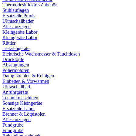
Thermodesinfektor-Zubehör
Stuhlauflagen
Ersatzteile Praxis
Ultraschallbäder
Alles anzeigen
Kleingeräte Labor
Kleingeräte Labor
Rüttler
Tiefziehgeräte
Elektrische Wachsmesser & Tauchdosen
Drucktöpfe
Absaugungen
Poliermotoren
Dampfstrahlen & Reinigen
Einbetten & Vorwärmen
Ultraschallbad
Anrührgeräte
Technikmaschinen
Sonstige Kleingeräte
Ersatzteile Labor
Brenner & Lötpistolen
Alles anzeigen
Fundgrube
Fundgrube
Behandlungseinheit