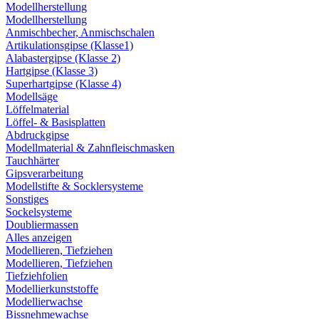
Modellherstellung
Modellherstellung
Anmischbecher, Anmischschalen
Artikulationsgipse (Klasse1)
Alabastergipse (Klasse 2)
Hartgipse (Klasse 3)
Superhartgipse (Klasse 4)
Modellsäge
Löffelmaterial
Löffel- & Basisplatten
Abdruckgipse
Modellmaterial & Zahnfleischmasken
Tauchhärter
Gipsverarbeitung
Modellstifte & Socklersysteme
Sonstiges
Sockelsysteme
Doubliermassen
Alles anzeigen
Modellieren, Tiefziehen
Modellieren, Tiefziehen
Tiefziehfolien
Modellierkunststoffe
Modellierwachse
Bissnehmewachse