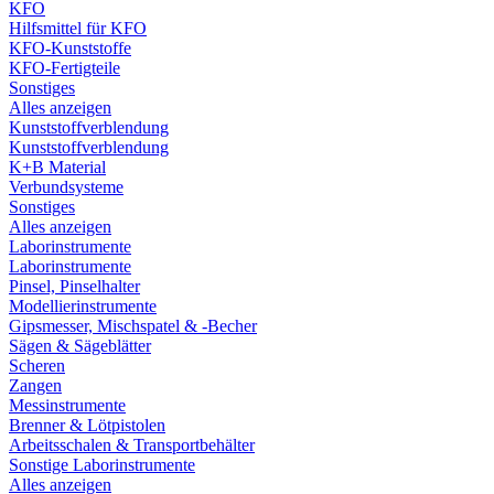
KFO
Hilfsmittel für KFO
KFO-Kunststoffe
KFO-Fertigteile
Sonstiges
Alles anzeigen
Kunststoffverblendung
Kunststoffverblendung
K+B Material
Verbundsysteme
Sonstiges
Alles anzeigen
Laborinstrumente
Laborinstrumente
Pinsel, Pinselhalter
Modellierinstrumente
Gipsmesser, Mischspatel & -Becher
Sägen & Sägeblätter
Scheren
Zangen
Messinstrumente
Brenner & Lötpistolen
Arbeitsschalen & Transportbehälter
Sonstige Laborinstrumente
Alles anzeigen