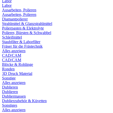
Labor
Labor
Ausarbeiten, Polieren
Ausarbeiten, Polieren
Diamantpolierer
Strahlmittel & Glanzstrahlmittel
Polierpasten & Elektrolyte
Polierer, Bürsten & Schwabbel
Schleifmittel
Staubfilter & Laborfilter
Fräser für die Frästechnik
Alles anzeigen
CAD/CAM
CAD/CAM
Blöcke & Rohlinge
Ronden
3D Druck Material
Sonstige
Alles anzeigen
Dublieren
Dublieren
Dubliermassen
Dublierzubehör & Küvetten
Sonstiges
Alles anzeigen