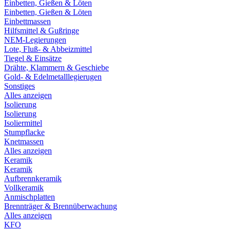
Einbetten, Gießen & Löten
Einbetten, Gießen & Löten
Einbettmassen
Hilfsmittel & Gußringe
NEM-Legierungen
Lote, Fluß- & Abbeizmittel
Tiegel & Einsätze
Drähte, Klammern & Geschiebe
Gold- & Edelmetalllegierugen
Sonstiges
Alles anzeigen
Isolierung
Isolierung
Isoliermittel
Stumpflacke
Knetmassen
Alles anzeigen
Keramik
Keramik
Aufbrennkeramik
Vollkeramik
Anmischplatten
Brennträger & Brennüberwachung
Alles anzeigen
KFO