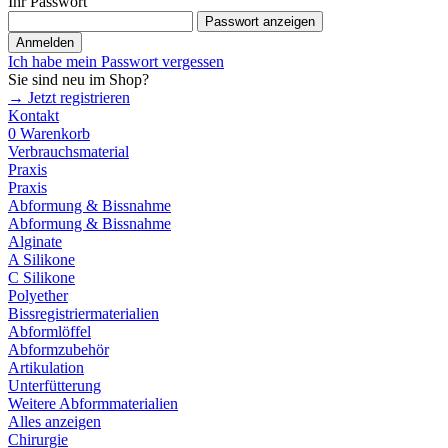
Ihr Passwort
Passwort anzeigen
Anmelden
Ich habe mein Passwort vergessen
Sie sind neu im Shop?
→ Jetzt registrieren
Kontakt
0
Warenkorb
Verbrauchsmaterial
Praxis
Praxis
Abformung & Bissnahme
Abformung & Bissnahme
Alginate
A Silikone
C Silikone
Polyether
Bissregistriermaterialien
Abformlöffel
Abformzubehör
Artikulation
Unterfütterung
Weitere Abformmaterialien
Alles anzeigen
Chirurgie