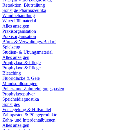
Retraktion, Blutstillung
Sonstige Pharmazeutika
Wundbehandlung
Wurzelfüllmaterial
Alles anzeigen
Praxisorganisation
Praxisorganisation
Büro- & Verwaltungs-Bedarf
Spielzeug
Studien- & Übungsmaterial
Alles anzeigen
Prophylaxe & Pflege
Prophylaxe & Pflege
Bleaching
Fluoridlacke & Gele
Mundspüllösungen
Polier- und Zahnreinigungspasten
Prophylaxepulver
Speicheldiagnostika
Sonstiges
Versiegelung & Hilfsmittel
Zahnpasten & Pflegeprodukte
Zahn- und Interdentalbürsten
Alles anzeigen