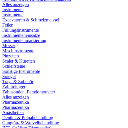
Alles anzeigen
Instrumente
Instrumente
Excavatoren & Schmelzmeissel
Feilen
Füllungsinstrumente
Instrumenteneinsätze
Instrumentenmarkierung
Messer
Mischinstrumente
Pinzetten
Scaler & Küretten
Schleifsteine
Sonstige Instrumente
Spiegel
Trays & Zubehör
Zahnreiniger
Zahnsonden, Paradontometer
Alles anzeigen
Pharmazeutika
Pharmazeutika
Anästhetika
Dentin- & Pulpabehandlung
Gangrän- & Wurzelbehandlung
IVD (In Vitro Diagnostika)