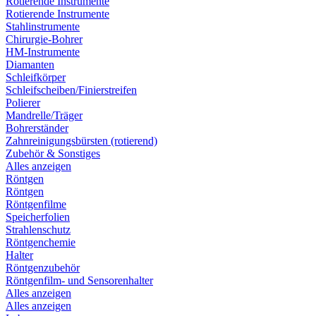
Rotierende Instrumente
Rotierende Instrumente
Stahlinstrumente
Chirurgie-Bohrer
HM-Instrumente
Diamanten
Schleifkörper
Schleifscheiben/Finierstreifen
Polierer
Mandrelle/Träger
Bohrerständer
Zahnreinigungsbürsten (rotierend)
Zubehör & Sonstiges
Alles anzeigen
Röntgen
Röntgen
Röntgenfilme
Speicherfolien
Strahlenschutz
Röntgenchemie
Halter
Röntgenzubehör
Röntgenfilm- und Sensorenhalter
Alles anzeigen
Alles anzeigen