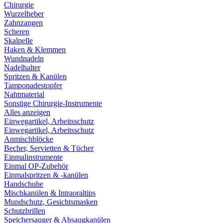
Chirurgie
Wurzelheber
Zahnzangen
Scheren
Skalpelle
Haken & Klemmen
Wundnadeln
Nadelhalter
Spritzen & Kanülen
Tamponadestopfer
Nahtmaterial
Sonstige Chirurgie-Instrumente
Alles anzeigen
Einwegartikel, Arbeitsschutz
Einwegartikel, Arbeitsschutz
Anmischblöcke
Becher, Servietten & Tücher
Einmalinstrumente
Einmal OP-Zubehör
Einmalspritzen & -kanülen
Handschuhe
Mischkanülen & Intraoraltips
Mundschutz, Gesichtsmasken
Schutzbrillen
Speichersauger & Absaugkanülen