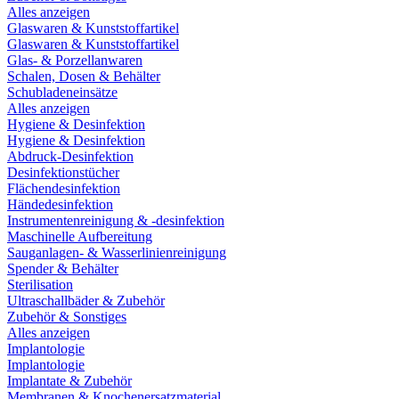
Alles anzeigen
Glaswaren & Kunststoffartikel
Glaswaren & Kunststoffartikel
Glas- & Porzellanwaren
Schalen, Dosen & Behälter
Schubladeneinsätze
Alles anzeigen
Hygiene & Desinfektion
Hygiene & Desinfektion
Abdruck-Desinfektion
Desinfektionstücher
Flächendesinfektion
Händedesinfektion
Instrumentenreinigung & -desinfektion
Maschinelle Aufbereitung
Sauganlagen- & Wasserlinienreinigung
Spender & Behälter
Sterilisation
Ultraschallbäder & Zubehör
Zubehör & Sonstiges
Alles anzeigen
Implantologie
Implantologie
Implantate & Zubehör
Membranen & Knochenersatzmaterial