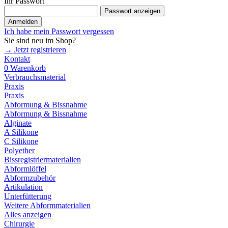
Ihr Passwort
Passwort anzeigen
Anmelden
Ich habe mein Passwort vergessen
Sie sind neu im Shop?
→ Jetzt registrieren
Kontakt
0
Warenkorb
Verbrauchsmaterial
Praxis
Praxis
Abformung & Bissnahme
Abformung & Bissnahme
Alginate
A Silikone
C Silikone
Polyether
Bissregistriermaterialien
Abformlöffel
Abformzubehör
Artikulation
Unterfütterung
Weitere Abformmaterialien
Alles anzeigen
Chirurgie