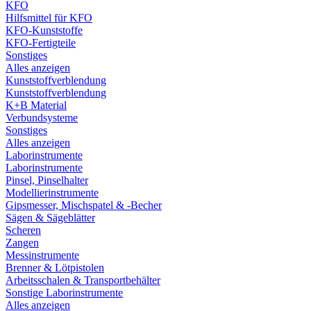
KFO
Hilfsmittel für KFO
KFO-Kunststoffe
KFO-Fertigteile
Sonstiges
Alles anzeigen
Kunststoffverblendung
Kunststoffverblendung
K+B Material
Verbundsysteme
Sonstiges
Alles anzeigen
Laborinstrumente
Laborinstrumente
Pinsel, Pinselhalter
Modellierinstrumente
Gipsmesser, Mischspatel & -Becher
Sägen & Sägeblätter
Scheren
Zangen
Messinstrumente
Brenner & Lötpistolen
Arbeitsschalen & Transportbehälter
Sonstige Laborinstrumente
Alles anzeigen