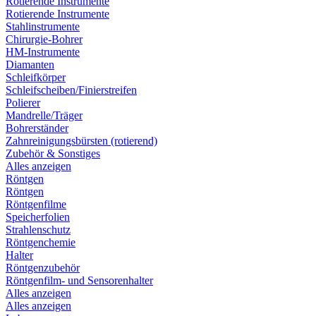
Rotierende Instrumente
Rotierende Instrumente
Stahlinstrumente
Chirurgie-Bohrer
HM-Instrumente
Diamanten
Schleifkörper
Schleifscheiben/Finierstreifen
Polierer
Mandrelle/Träger
Bohrerständer
Zahnreinigungsbürsten (rotierend)
Zubehör & Sonstiges
Alles anzeigen
Röntgen
Röntgen
Röntgenfilme
Speicherfolien
Strahlenschutz
Röntgenchemie
Halter
Röntgenzubehör
Röntgenfilm- und Sensorenhalter
Alles anzeigen
Alles anzeigen