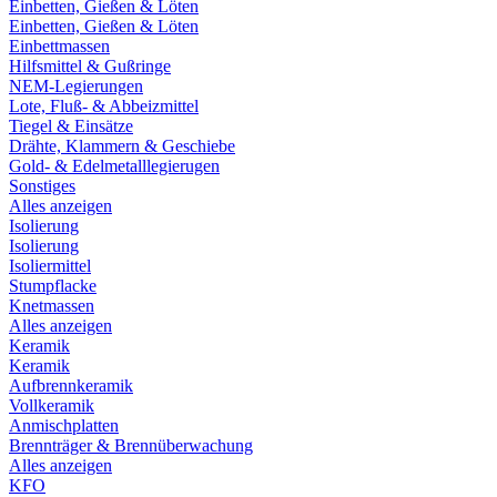
Einbetten, Gießen & Löten
Einbetten, Gießen & Löten
Einbettmassen
Hilfsmittel & Gußringe
NEM-Legierungen
Lote, Fluß- & Abbeizmittel
Tiegel & Einsätze
Drähte, Klammern & Geschiebe
Gold- & Edelmetalllegierugen
Sonstiges
Alles anzeigen
Isolierung
Isolierung
Isoliermittel
Stumpflacke
Knetmassen
Alles anzeigen
Keramik
Keramik
Aufbrennkeramik
Vollkeramik
Anmischplatten
Brennträger & Brennüberwachung
Alles anzeigen
KFO