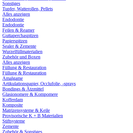
Sonstiges
Tupfer, Watterollen, Pellets
Alles anzeigen
Endodontie
Endodontie
Feilen & Reamer
Guttaperchaspitzen
Papierspitzen
Sealer & Zemente
Wurzelfüllmaterialien
Zubehör und Boxen
Alles anzeigen
Füllung & Restauration
Füllung & Restauration
Amalgame
Artikulationspapier, Occlufolie, -sprays
Bondings & Ätzmittel
Glasionomere & Kompomere
Kofferdam
Komposite
Matrizensysteme & Keile
Provisorische K + B Materialien
Stiftsysteme
Zemente
Zubehör & Sonstiges