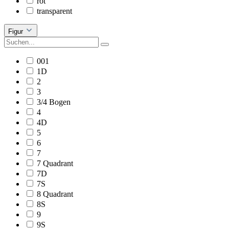
rot
transparent
Figur
001
1D
2
3
3/4 Bogen
4
4D
5
6
7
7 Quadrant
7D
7S
8 Quadrant
8S
9
9S