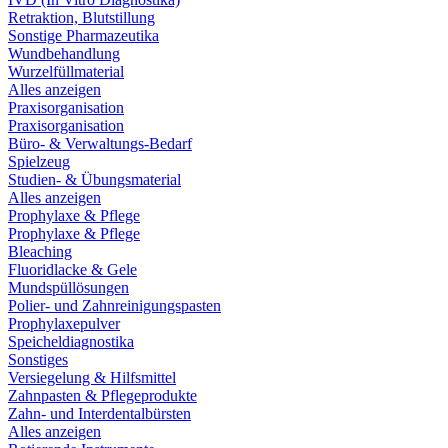
Retraktion, Blutstillung
Sonstige Pharmazeutika
Wundbehandlung
Wurzelfüllmaterial
Alles anzeigen
Praxisorganisation
Praxisorganisation
Büro- & Verwaltungs-Bedarf
Spielzeug
Studien- & Übungsmaterial
Alles anzeigen
Prophylaxe & Pflege
Prophylaxe & Pflege
Bleaching
Fluoridlacke & Gele
Mundspüllösungen
Polier- und Zahnreinigungspasten
Prophylaxepulver
Speicheldiagnostika
Sonstiges
Versiegelung & Hilfsmittel
Zahnpasten & Pflegeprodukte
Zahn- und Interdentalbürsten
Alles anzeigen