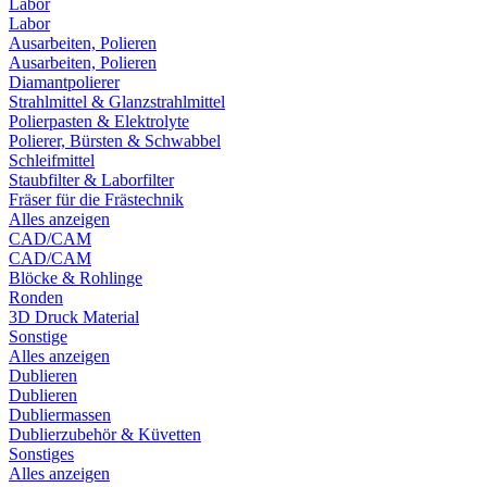
Labor
Labor
Ausarbeiten, Polieren
Ausarbeiten, Polieren
Diamantpolierer
Strahlmittel & Glanzstrahlmittel
Polierpasten & Elektrolyte
Polierer, Bürsten & Schwabbel
Schleifmittel
Staubfilter & Laborfilter
Fräser für die Frästechnik
Alles anzeigen
CAD/CAM
CAD/CAM
Blöcke & Rohlinge
Ronden
3D Druck Material
Sonstige
Alles anzeigen
Dublieren
Dublieren
Dubliermassen
Dublierzubehör & Küvetten
Sonstiges
Alles anzeigen