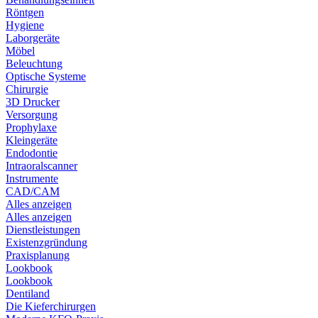
Röntgen
Hygiene
Laborgeräte
Möbel
Beleuchtung
Optische Systeme
Chirurgie
3D Drucker
Versorgung
Prophylaxe
Kleingeräte
Endodontie
Intraoralscanner
Instrumente
CAD/CAM
Alles anzeigen
Alles anzeigen
Dienstleistungen
Existenzgründung
Praxisplanung
Lookbook
Lookbook
Dentiland
Die Kieferchirurgen