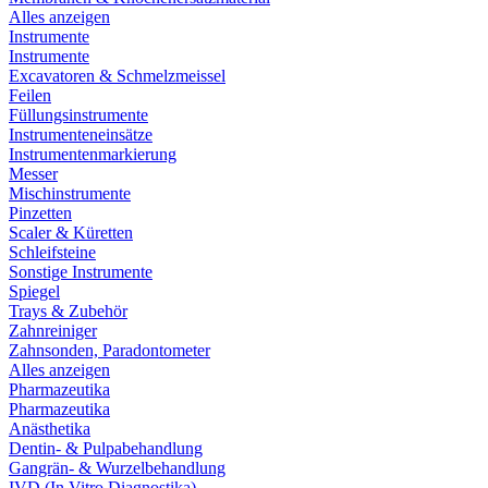
Alles anzeigen
Instrumente
Instrumente
Excavatoren & Schmelzmeissel
Feilen
Füllungsinstrumente
Instrumenteneinsätze
Instrumentenmarkierung
Messer
Mischinstrumente
Pinzetten
Scaler & Küretten
Schleifsteine
Sonstige Instrumente
Spiegel
Trays & Zubehör
Zahnreiniger
Zahnsonden, Paradontometer
Alles anzeigen
Pharmazeutika
Pharmazeutika
Anästhetika
Dentin- & Pulpabehandlung
Gangrän- & Wurzelbehandlung
IVD (In Vitro Diagnostika)