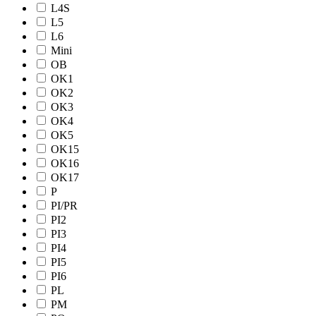
L4S
L5
L6
Mini
OB
OK1
OK2
OK3
OK4
OK5
OK15
OK16
OK17
P
PI/PR
PI2
PI3
PI4
PI5
PI6
PL
PM