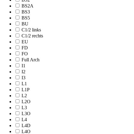
BS2A
BS3
BS5
BU
C1/2 links
C1/2 rechts
EU
FD
FO
Full Arch
I1
I2
I3
L1
L1P
L2
L2O
L3
L3O
L4
L4D
L4O