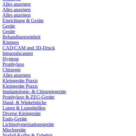
Alles anzeigen
Alles anzeigen
Alles anzeigen
Einrichtung & Geräte
Geräte
Geräte
Behandlungseinheit
Röntgen
CAD/CAM und 3D-Druck
Intraoralscanner
Hygiene
Prophylaxe
Chirurgie
Alles anzeigen
Kleingeräte Praxis
Kleingeräte Praxis
Implantologie- & Chirurgiegeräte
Prophylaxe & ZEG-Geräte
Hand- & Winkelstücke
Lupen & Lupenbrillen
Diverse Kleingeräte
Endo-Geräte
Lichtpolymerisationsgeräte
Mischgeräte
Notfall-Koffer & Zubehör