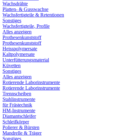
Wachsdrähte
Platten- & Gusswachse
Wachsfertigteile & Retentionen
Sonstiges
Wachsfertigteile, Profile
Alles anzeigen
Prothesenkunststoff
Prothesenkunststoff
Heisspolymersate
Kaltpolymersate
Unterfütterungsmaterial
Küvetten
Sonstiges
Alles anzeigen
Rotierende Laborinstrumente
Rotierende Laborinstrumente
Trennscheiben
Stahlinstrumente
für Frästechnik
HM-Instrumente
Diamantschleifer
Schleifkörper
Polierer & Bürsten
Mandrelle & Träger
Sonstiges