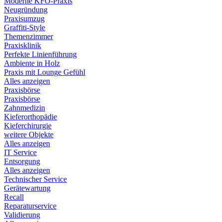
Moderne KFO-Praxis
Neugründung
Praxisumzug
Graffiti-Style
Themenzimmer
Praxisklinik
Perfekte Linienführung
Ambiente in Holz
Praxis mit Lounge Gefühl
Alles anzeigen
Praxisbörse
Praxisbörse
Zahnmedizin
Kieferorthopädie
Kieferchirurgie
weitere Objekte
Alles anzeigen
IT Service
Entsorgung
Alles anzeigen
Technischer Service
Gerätewartung
Recall
Reparaturservice
Validierung