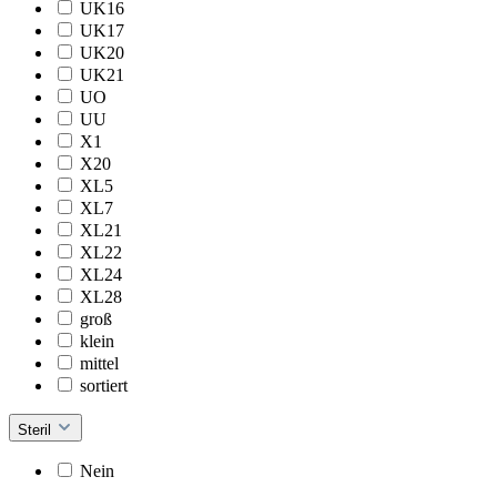
UK16
UK17
UK20
UK21
UO
UU
X1
X20
XL5
XL7
XL21
XL22
XL24
XL28
groß
klein
mittel
sortiert
Steril
Nein