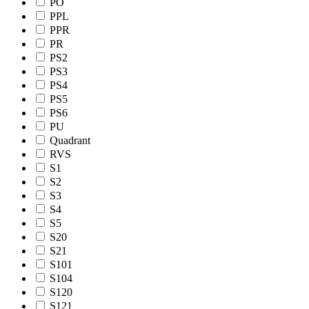
PO
PPL
PPR
PR
PS2
PS3
PS4
PS5
PS6
PU
Quadrant
RVS
S1
S2
S3
S4
S5
S20
S21
S101
S104
S120
S121