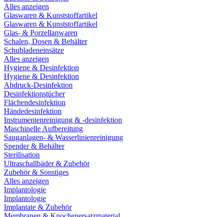
Alles anzeigen
Glaswaren & Kunststoffartikel
Glaswaren & Kunststoffartikel
Glas- & Porzellanwaren
Schalen, Dosen & Behälter
Schubladeneinsätze
Alles anzeigen
Hygiene & Desinfektion
Hygiene & Desinfektion
Abdruck-Desinfektion
Desinfektionstücher
Flächendesinfektion
Händedesinfektion
Instrumentenreinigung & -desinfektion
Maschinelle Aufbereitung
Sauganlagen- & Wasserlinienreinigung
Spender & Behälter
Sterilisation
Ultraschallbäder & Zubehör
Zubehör & Sonstiges
Alles anzeigen
Implantologie
Implantologie
Implantate & Zubehör
Membranen & Knochenersatzmaterial