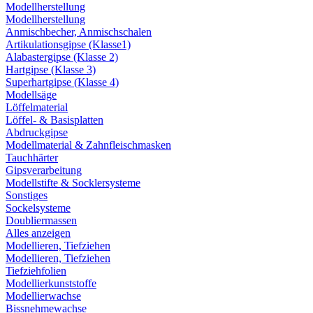
Modellherstellung
Modellherstellung
Anmischbecher, Anmischschalen
Artikulationsgipse (Klasse1)
Alabastergipse (Klasse 2)
Hartgipse (Klasse 3)
Superhartgipse (Klasse 4)
Modellsäge
Löffelmaterial
Löffel- & Basisplatten
Abdruckgipse
Modellmaterial & Zahnfleischmasken
Tauchhärter
Gipsverarbeitung
Modellstifte & Socklersysteme
Sonstiges
Sockelsysteme
Doubliermassen
Alles anzeigen
Modellieren, Tiefziehen
Modellieren, Tiefziehen
Tiefziehfolien
Modellierkunststoffe
Modellierwachse
Bissnehmewachse