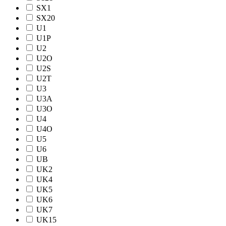
SX1
SX20
U1
U1P
U2
U2O
U2S
U2T
U3
U3A
U3O
U4
U4O
U5
U6
UB
UK2
UK4
UK5
UK6
UK7
UK15