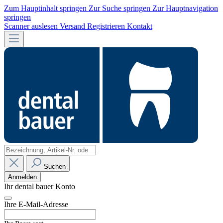
Zum Hauptinhalt springen
Zur Suche springen
Zur Hauptnavigation
springen
Scanner auslesen
Versand
Registrieren
Kontakt
Suchen
Anmelden
Ihr dental bauer Konto
Ihre E-Mail-Adresse