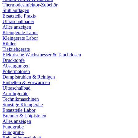
Thermodesinfektor-Zubehör
Stuhlauflagen
Ersatzteile Praxis
Ultraschallbäder
Alles anzeigen
Kleingeräte Labor
Kleingeräte Labor
Rüttler
Tiefziehgeräte
Elektrische Wachsmesser & Tauchdosen
Drucktöpfe
Absaugungen
Poliermotoren
Dampfstrahlen & Reinigen
Einbetten & Vorwärmen
Ultraschallbad
Anrührgeräte
Technikmaschinen
Sonstige Kleingeräte
Ersatzteile Labor
Brenner & Lötpistolen
Alles anzeigen
Fundgrube
Fundgrube
Behandlungseinheit