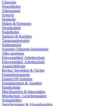
Chirurgie
Wurzelheber
Zahnzangen
Scheren
Skalpelle
Haken & Klemmen
Wundnadeln
Nadelhalter
Spritzen & Kanülen
Tamponadestopfer
Nahtmaterial
Sonstige Chirurgie-Instrumente
Alles anzeigen
Einwegartikel, Arbeitsschutz
Einwegartikel, Arbeitsschutz
Anmischblöcke
Becher, Servietten & Tücher
Einmalinstrumente
Einmal OP-Zubehör
Einmalspritzen & -kanülen
Handschuhe
Mischkanülen & Intraoraltips
Mundschutz, Gesichtsmasken
Schutzbrillen
Speichersauger & Absaugkanülen