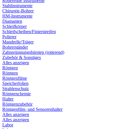
Rotierende Instrumente
Stahlinstrumente
Chirurgie-Bohrer
HM-Instrumente
Diamanten
Schleifkörper
Schleifscheiben/Finierstreifen
Polierer
Mandrelle/Träger
Bohrerständer
Zahnreinigungsbürsten (rotierend)
Zubehör & Sonstiges
Alles anzeigen
Röntgen
Röntgen
Röntgenfilme
Speicherfolien
Strahlenschutz
Röntgenchemie
Halter
Röntgenzubehör
Röntgenfilm- und Sensorenhalter
Alles anzeigen
Alles anzeigen
Labor