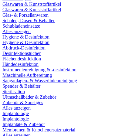
Glaswaren & Kunststoffartikel
Glaswaren & Kunststoffartikel
Glas- & Porzellanwaren
Schalen, Dosen & Behälter
Schubladeneinsätze
Alles anzeigen
Hygiene & Desinfektion
Hygiene & Desinfektion
Abdruck-Desinfektion
Desinfektionstücher
Flächendesinfektion
Händedesinfektion
Instrumentenreinigung & -desinfektion
Maschinelle Aufbereitung
Sauganlagen- & Wasserlinienreinigung
Spender & Behälter
Sterilisation
Ultraschallbäder & Zubehör
Zubehör & Sonstiges
Alles anzeigen
Implantologie
Implantologie
Implantate & Zubehör
Membranen & Knochenersatzmaterial
Alles anzeigen