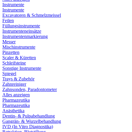
Instrumente
Instrumente
Excavatoren & Schmelzmeissel
Feilen
Füllungsinstrumente
Instrumenteneinsätze
Instrumentenmarkierung
Messer
Mischinstrumente
Pinzetten
Scaler & Küretten
Schleifsteine
Sonstige Instrumente
Spiegel
Trays & Zubehör
Zahnreiniger
Zahnsonden, Paradontometer
Alles anzeigen
Pharmazeutika
Pharmazeutika
Anästhetika
Dentin- & Pulpabehandlung
Gangrän- & Wurzelbehandlung
IVD (In Vitro Diagnostika)
Retraktion, Blutstillung