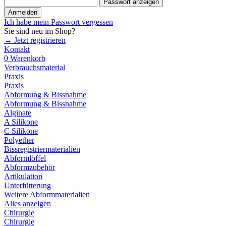
Passwort anzeigen
Anmelden
Ich habe mein Passwort vergessen
Sie sind neu im Shop?
→ Jetzt registrieren
Kontakt
0
Warenkorb
Verbrauchsmaterial
Praxis
Praxis
Abformung & Bissnahme
Abformung & Bissnahme
Alginate
A Silikone
C Silikone
Polyether
Bissregistriermaterialien
Abformlöffel
Abformzubehör
Artikulation
Unterfütterung
Weitere Abformmaterialien
Alles anzeigen
Chirurgie
Chirurgie