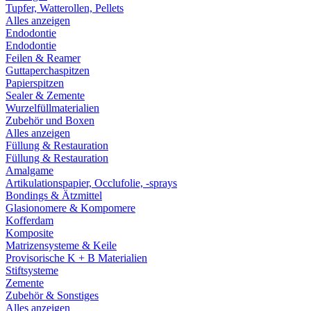
Tupfer, Watterollen, Pellets
Alles anzeigen
Endodontie
Endodontie
Feilen & Reamer
Guttaperchaspitzen
Papierspitzen
Sealer & Zemente
Wurzelfüllmaterialien
Zubehör und Boxen
Alles anzeigen
Füllung & Restauration
Füllung & Restauration
Amalgame
Artikulationspapier, Occlufolie, -sprays
Bondings & Ätzmittel
Glasionomere & Kompomere
Kofferdam
Komposite
Matrizensysteme & Keile
Provisorische K + B Materialien
Stiftsysteme
Zemente
Zubehör & Sonstiges
Alles anzeigen