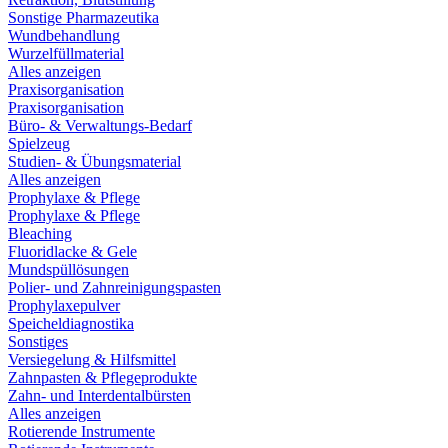
Sonstige Pharmazeutika
Wundbehandlung
Wurzelfüllmaterial
Alles anzeigen
Praxisorganisation
Praxisorganisation
Büro- & Verwaltungs-Bedarf
Spielzeug
Studien- & Übungsmaterial
Alles anzeigen
Prophylaxe & Pflege
Prophylaxe & Pflege
Bleaching
Fluoridlacke & Gele
Mundspüllösungen
Polier- und Zahnreinigungspasten
Prophylaxepulver
Speicheldiagnostika
Sonstiges
Versiegelung & Hilfsmittel
Zahnpasten & Pflegeprodukte
Zahn- und Interdentalbürsten
Alles anzeigen
Rotierende Instrumente