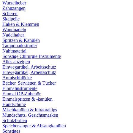
Wurzelheber
Zahnzangen
Scheren
Skalpelle
Haken & Klemmen
Wundnadeln
Nadelhalter
Spritzen & Kanülen
Tamponadestopfer
Nahtmaterial
Sonstige Chirurgie-Instrumente
Alles anzeigen
Einwegartikel, Arbeitsschutz
Einwegartikel, Arbeitsschutz
Anmischblöcke
Becher, Servietten & Tücher
Einmalinstrumente
Einmal OP-Zubehör
Einmalspritzen & -kanülen
Handschuhe
Mischkanülen & Intraoraltips
Mundschutz, Gesichtsmasken
Schutzbrillen
Speichersauger & Absaugkanülen
Sonstiges