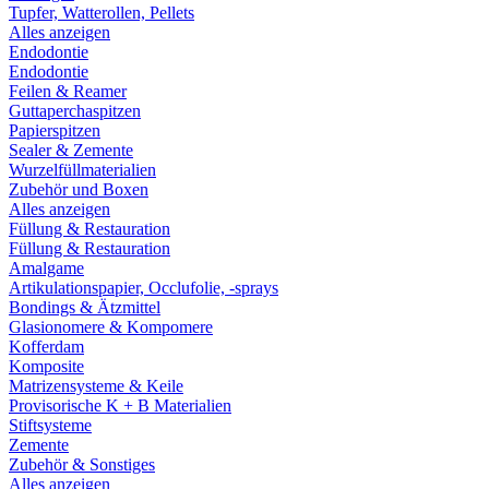
Tupfer, Watterollen, Pellets
Alles anzeigen
Endodontie
Endodontie
Feilen & Reamer
Guttaperchaspitzen
Papierspitzen
Sealer & Zemente
Wurzelfüllmaterialien
Zubehör und Boxen
Alles anzeigen
Füllung & Restauration
Füllung & Restauration
Amalgame
Artikulationspapier, Occlufolie, -sprays
Bondings & Ätzmittel
Glasionomere & Kompomere
Kofferdam
Komposite
Matrizensysteme & Keile
Provisorische K + B Materialien
Stiftsysteme
Zemente
Zubehör & Sonstiges
Alles anzeigen