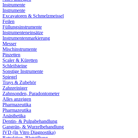
Instrumente
Instrumente
Excavatoren & Schmelzmeissel
Feilen
Füllungsinstrumente
Instrumenteneinsätze
Instrumentenmarkierung
Messer
Mischinstrumente
Pinzetten
Scaler & Küretten
Schleifsteine
Sonstige Instrumente
Spiegel
Trays & Zubehör
Zahnreiniger
Zahnsonden, Paradontometer
Alles anzeigen
Pharmazeutika
Pharmazeutika
Anästhetika
Dentin- & Pulpabehandlung
Gangrän- & Wurzelbehandlung
IVD (In Vitro Diagnostika)
Retraktion, Blutstillung