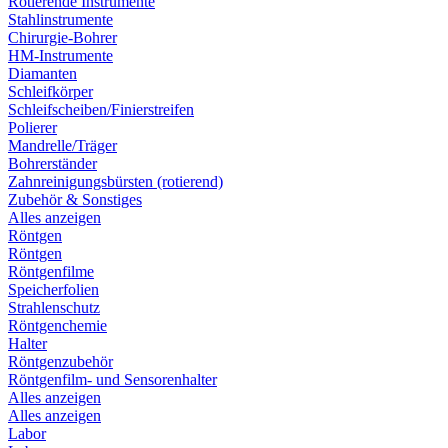
Rotierende Instrumente
Stahlinstrumente
Chirurgie-Bohrer
HM-Instrumente
Diamanten
Schleifkörper
Schleifscheiben/Finierstreifen
Polierer
Mandrelle/Träger
Bohrerständer
Zahnreinigungsbürsten (rotierend)
Zubehör & Sonstiges
Alles anzeigen
Röntgen
Röntgen
Röntgenfilme
Speicherfolien
Strahlenschutz
Röntgenchemie
Halter
Röntgenzubehör
Röntgenfilm- und Sensorenhalter
Alles anzeigen
Alles anzeigen
Labor