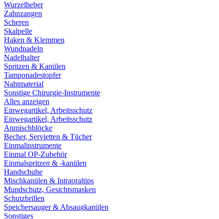
Wurzelheber
Zahnzangen
Scheren
Skalpelle
Haken & Klemmen
Wundnadeln
Nadelhalter
Spritzen & Kanülen
Tamponadestopfer
Nahtmaterial
Sonstige Chirurgie-Instrumente
Alles anzeigen
Einwegartikel, Arbeitsschutz
Einwegartikel, Arbeitsschutz
Anmischblöcke
Becher, Servietten & Tücher
Einmalinstrumente
Einmal OP-Zubehör
Einmalspritzen & -kanülen
Handschuhe
Mischkanülen & Intraoraltips
Mundschutz, Gesichtsmasken
Schutzbrillen
Speichersauger & Absaugkanülen
Sonstiges