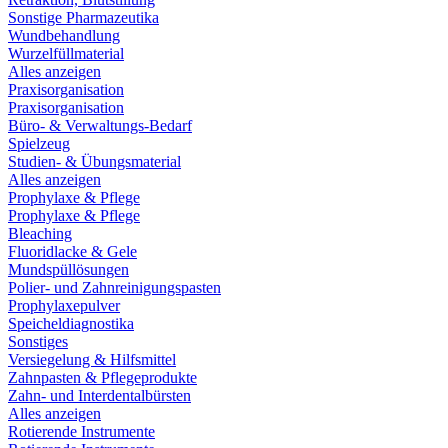
Sonstige Pharmazeutika
Wundbehandlung
Wurzelfüllmaterial
Alles anzeigen
Praxisorganisation
Praxisorganisation
Büro- & Verwaltungs-Bedarf
Spielzeug
Studien- & Übungsmaterial
Alles anzeigen
Prophylaxe & Pflege
Prophylaxe & Pflege
Bleaching
Fluoridlacke & Gele
Mundspüllösungen
Polier- und Zahnreinigungspasten
Prophylaxepulver
Speicheldiagnostika
Sonstiges
Versiegelung & Hilfsmittel
Zahnpasten & Pflegeprodukte
Zahn- und Interdentalbürsten
Alles anzeigen
Rotierende Instrumente