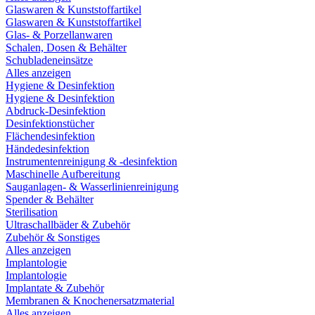
Glaswaren & Kunststoffartikel
Glaswaren & Kunststoffartikel
Glas- & Porzellanwaren
Schalen, Dosen & Behälter
Schubladeneinsätze
Alles anzeigen
Hygiene & Desinfektion
Hygiene & Desinfektion
Abdruck-Desinfektion
Desinfektionstücher
Flächendesinfektion
Händedesinfektion
Instrumentenreinigung & -desinfektion
Maschinelle Aufbereitung
Sauganlagen- & Wasserlinienreinigung
Spender & Behälter
Sterilisation
Ultraschallbäder & Zubehör
Zubehör & Sonstiges
Alles anzeigen
Implantologie
Implantologie
Implantate & Zubehör
Membranen & Knochenersatzmaterial
Alles anzeigen