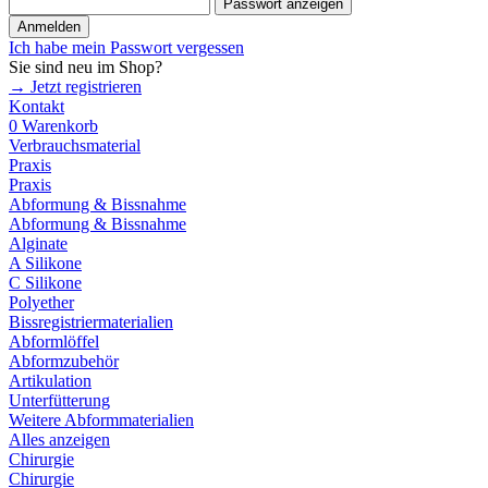
Passwort anzeigen
Anmelden
Ich habe mein Passwort vergessen
Sie sind neu im Shop?
→ Jetzt registrieren
Kontakt
0
Warenkorb
Verbrauchsmaterial
Praxis
Praxis
Abformung & Bissnahme
Abformung & Bissnahme
Alginate
A Silikone
C Silikone
Polyether
Bissregistriermaterialien
Abformlöffel
Abformzubehör
Artikulation
Unterfütterung
Weitere Abformmaterialien
Alles anzeigen
Chirurgie
Chirurgie