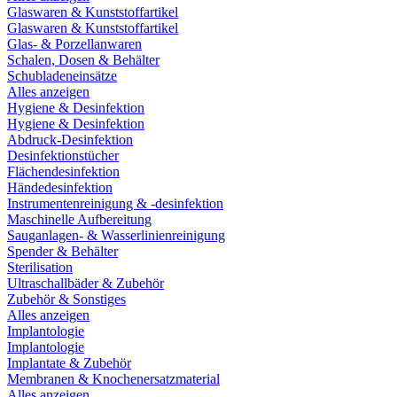
Glaswaren & Kunststoffartikel
Glaswaren & Kunststoffartikel
Glas- & Porzellanwaren
Schalen, Dosen & Behälter
Schubladeneinsätze
Alles anzeigen
Hygiene & Desinfektion
Hygiene & Desinfektion
Abdruck-Desinfektion
Desinfektionstücher
Flächendesinfektion
Händedesinfektion
Instrumentenreinigung & -desinfektion
Maschinelle Aufbereitung
Sauganlagen- & Wasserlinienreinigung
Spender & Behälter
Sterilisation
Ultraschallbäder & Zubehör
Zubehör & Sonstiges
Alles anzeigen
Implantologie
Implantologie
Implantate & Zubehör
Membranen & Knochenersatzmaterial
Alles anzeigen