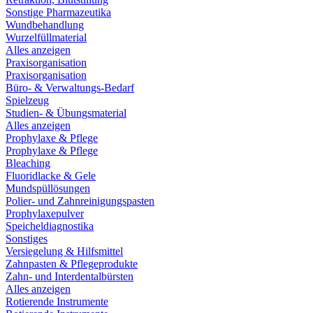
Sonstige Pharmazeutika
Wundbehandlung
Wurzelfüllmaterial
Alles anzeigen
Praxisorganisation
Praxisorganisation
Büro- & Verwaltungs-Bedarf
Spielzeug
Studien- & Übungsmaterial
Alles anzeigen
Prophylaxe & Pflege
Prophylaxe & Pflege
Bleaching
Fluoridlacke & Gele
Mundspüllösungen
Polier- und Zahnreinigungspasten
Prophylaxepulver
Speicheldiagnostika
Sonstiges
Versiegelung & Hilfsmittel
Zahnpasten & Pflegeprodukte
Zahn- und Interdentalbürsten
Alles anzeigen
Rotierende Instrumente