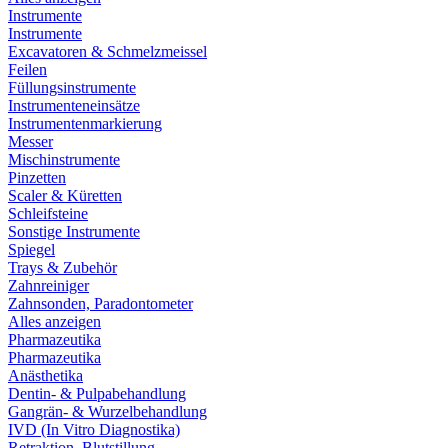
Instrumente
Instrumente
Excavatoren & Schmelzmeissel
Feilen
Füllungsinstrumente
Instrumenteneinsätze
Instrumentenmarkierung
Messer
Mischinstrumente
Pinzetten
Scaler & Küretten
Schleifsteine
Sonstige Instrumente
Spiegel
Trays & Zubehör
Zahnreiniger
Zahnsonden, Paradontometer
Alles anzeigen
Pharmazeutika
Pharmazeutika
Anästhetika
Dentin- & Pulpabehandlung
Gangrän- & Wurzelbehandlung
IVD (In Vitro Diagnostika)
Retraktion, Blutstillung