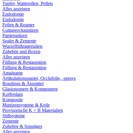
Tupfer, Watterollen, Pellets
Alles anzeigen
Endodontie
Endodontie
Feilen & Reamer
Guttaperchaspitzen
Papierspitzen
Sealer & Zemente
Wurzelfüllmaterialien
Zubehör und Boxen
Alles anzeigen
Füllung & Restauration
Füllung & Restauration
Amalgame
Artikulationspapier, Occlufolie, -sprays
Bondings & Ätzmittel
Glasionomere & Kompomere
Kofferdam
Komposite
Matrizensysteme & Keile
Provisorische K + B Materialien
Stiftsysteme
Zemente
Zubehör & Sonstiges
Alles anzeigen