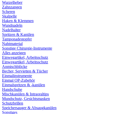
Wurzelheber
Zahnzangen
Scheren
Skalpelle
Haken & Klemmen
Wundnadeln
Nadelhalter
Spritzen & Kanülen
Tamponadestopfer
Nahtmaterial
Sonstige Chirurgie-Instrumente
Alles anzeigen
Einwegartikel, Arbeitsschutz
Einwegartikel, Arbeitsschutz
Anmischblöcke
Becher, Servietten & Tücher
Einmalinstrumente
Einmal OP-Zubehör
Einmalspritzen & -kanülen
Handschuhe
Mischkanülen & Intraoraltips
Mundschutz, Gesichtsmasken
Schutzbrillen
Speichersauger & Absaugkanülen
Sonstiges