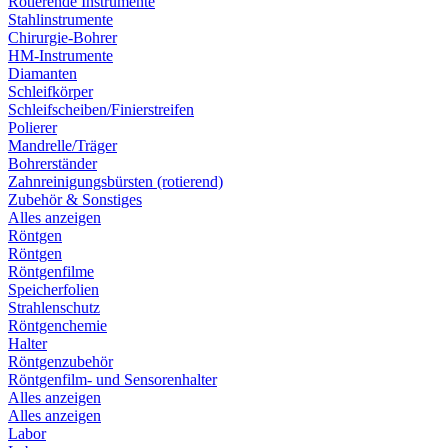
Rotierende Instrumente
Stahlinstrumente
Chirurgie-Bohrer
HM-Instrumente
Diamanten
Schleifkörper
Schleifscheiben/Finierstreifen
Polierer
Mandrelle/Träger
Bohrerständer
Zahnreinigungsbürsten (rotierend)
Zubehör & Sonstiges
Alles anzeigen
Röntgen
Röntgen
Röntgenfilme
Speicherfolien
Strahlenschutz
Röntgenchemie
Halter
Röntgenzubehör
Röntgenfilm- und Sensorenhalter
Alles anzeigen
Alles anzeigen
Labor