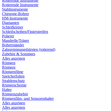
Rotierende Instrumente
Rotierende Instrumente
Stahlinstrumente
Chirurgie-Bohrer
HM-Instrumente
Diamanten
Schleifkörper
Schleifscheiben/Finierstreifen
Polierer
Mandrelle/Träger
Bohrerständer
Zahnreinigungsbürsten (rotierend)
Zubehör & Sonstiges
Alles anzeigen
Röntgen
Röntgen
Röntgenfilme
Speicherfolien
Strahlenschutz
Röntgenchemie
Halter
Röntgenzubehör
Röntgenfilm- und Sensorenhalter
Alles anzeigen
Alles anzeigen