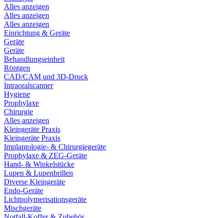
Alles anzeigen
Alles anzeigen
Alles anzeigen
Einrichtung & Geräte
Geräte
Geräte
Behandlungseinheit
Röntgen
CAD/CAM und 3D-Druck
Intraoralscanner
Hygiene
Prophylaxe
Chirurgie
Alles anzeigen
Kleingeräte Praxis
Kleingeräte Praxis
Implantologie- & Chirurgiegeräte
Prophylaxe & ZEG-Geräte
Hand- & Winkelstücke
Lupen & Lupenbrillen
Diverse Kleingeräte
Endo-Geräte
Lichtpolymerisationsgeräte
Mischgeräte
Notfall-Koffer & Zubehör