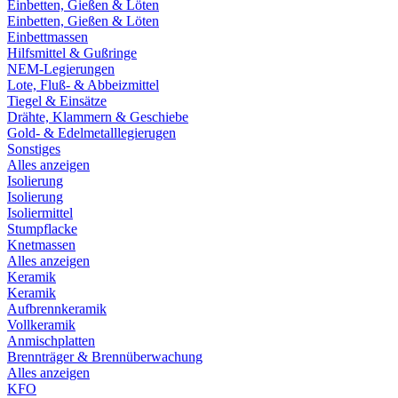
Einbetten, Gießen & Löten
Einbetten, Gießen & Löten
Einbettmassen
Hilfsmittel & Gußringe
NEM-Legierungen
Lote, Fluß- & Abbeizmittel
Tiegel & Einsätze
Drähte, Klammern & Geschiebe
Gold- & Edelmetalllegierugen
Sonstiges
Alles anzeigen
Isolierung
Isolierung
Isoliermittel
Stumpflacke
Knetmassen
Alles anzeigen
Keramik
Keramik
Aufbrennkeramik
Vollkeramik
Anmischplatten
Brennträger & Brennüberwachung
Alles anzeigen
KFO