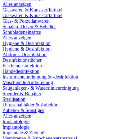
Alles anzeigen
Glaswaren & Kunststoffartikel
Glaswaren & Kunststoffartikel
Glas- & Porzellanwaren
Schalen, Dosen & Behälter
Schubladeneinsätze
Alles anzeigen
Hygiene & Desinfektion
Hygiene & Desinfektion
Abdruck-Desinfektion
Desinfektionstücher
Flächendesinfektion
Händedesinfektion
Instrumentenreinigung & -desinfektion
Maschinelle Aufbereitung
Sauganlagen- & Wasserlinienreinigung
Spender & Behälter
Sterilisation
Ultraschallbäder & Zubehör
Zubehör & Sonstiges
Alles anzeigen
Implantologie
Implantologie
Implantate & Zubehör
Membranen & Knochenersatzmaterial