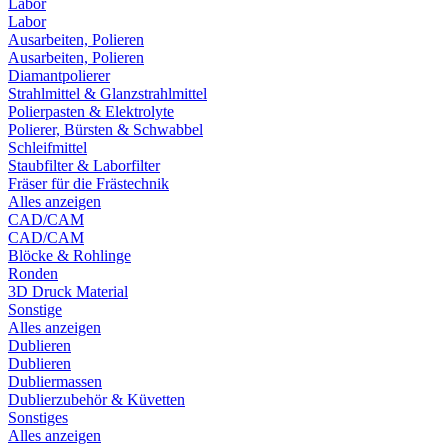
Labor
Labor
Ausarbeiten, Polieren
Ausarbeiten, Polieren
Diamantpolierer
Strahlmittel & Glanzstrahlmittel
Polierpasten & Elektrolyte
Polierer, Bürsten & Schwabbel
Schleifmittel
Staubfilter & Laborfilter
Fräser für die Frästechnik
Alles anzeigen
CAD/CAM
CAD/CAM
Blöcke & Rohlinge
Ronden
3D Druck Material
Sonstige
Alles anzeigen
Dublieren
Dublieren
Dubliermassen
Dublierzubehör & Küvetten
Sonstiges
Alles anzeigen