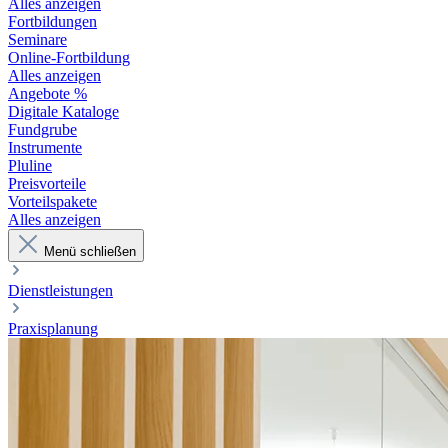
Alles anzeigen
Fortbildungen
Seminare
Online-Fortbildung
Alles anzeigen
Angebote %
Digitale Kataloge
Fundgrube
Instrumente
Pluline
Preisvorteile
Vorteilspakete
Alles anzeigen
Menü schließen
Dienstleistungen
Praxisplanung