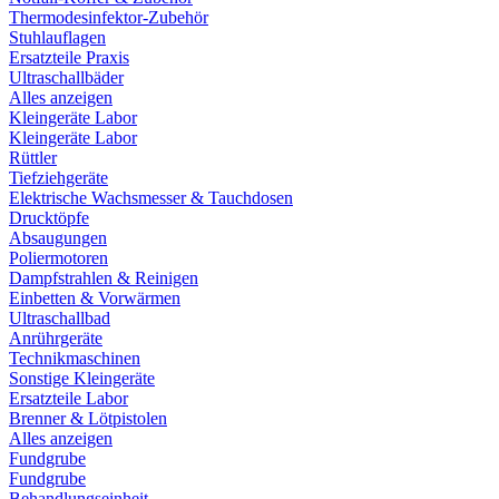
Thermodesinfektor-Zubehör
Stuhlauflagen
Ersatzteile Praxis
Ultraschallbäder
Alles anzeigen
Kleingeräte Labor
Kleingeräte Labor
Rüttler
Tiefziehgeräte
Elektrische Wachsmesser & Tauchdosen
Drucktöpfe
Absaugungen
Poliermotoren
Dampfstrahlen & Reinigen
Einbetten & Vorwärmen
Ultraschallbad
Anrührgeräte
Technikmaschinen
Sonstige Kleingeräte
Ersatzteile Labor
Brenner & Lötpistolen
Alles anzeigen
Fundgrube
Fundgrube
Behandlungseinheit