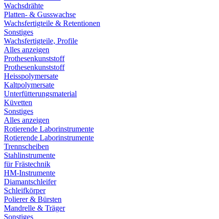
Wachsdrähte
Platten- & Gusswachse
Wachsfertigteile & Retentionen
Sonstiges
Wachsfertigteile, Profile
Alles anzeigen
Prothesenkunststoff
Prothesenkunststoff
Heisspolymersate
Kaltpolymersate
Unterfütterungsmaterial
Küvetten
Sonstiges
Alles anzeigen
Rotierende Laborinstrumente
Rotierende Laborinstrumente
Trennscheiben
Stahlinstrumente
für Frästechnik
HM-Instrumente
Diamantschleifer
Schleifkörper
Polierer & Bürsten
Mandrelle & Träger
Sonstiges