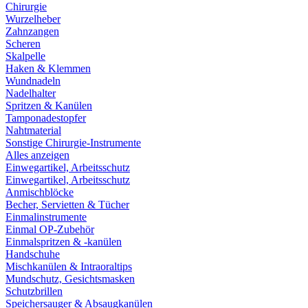
Chirurgie
Wurzelheber
Zahnzangen
Scheren
Skalpelle
Haken & Klemmen
Wundnadeln
Nadelhalter
Spritzen & Kanülen
Tamponadestopfer
Nahtmaterial
Sonstige Chirurgie-Instrumente
Alles anzeigen
Einwegartikel, Arbeitsschutz
Einwegartikel, Arbeitsschutz
Anmischblöcke
Becher, Servietten & Tücher
Einmalinstrumente
Einmal OP-Zubehör
Einmalspritzen & -kanülen
Handschuhe
Mischkanülen & Intraoraltips
Mundschutz, Gesichtsmasken
Schutzbrillen
Speichersauger & Absaugkanülen