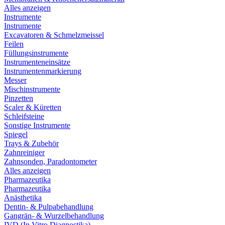
Alles anzeigen
Instrumente
Instrumente
Excavatoren & Schmelzmeissel
Feilen
Füllungsinstrumente
Instrumenteneinsätze
Instrumentenmarkierung
Messer
Mischinstrumente
Pinzetten
Scaler & Küretten
Schleifsteine
Sonstige Instrumente
Spiegel
Trays & Zubehör
Zahnreiniger
Zahnsonden, Paradontometer
Alles anzeigen
Pharmazeutika
Pharmazeutika
Anästhetika
Dentin- & Pulpabehandlung
Gangrän- & Wurzelbehandlung
IVD (In Vitro Diagnostika)