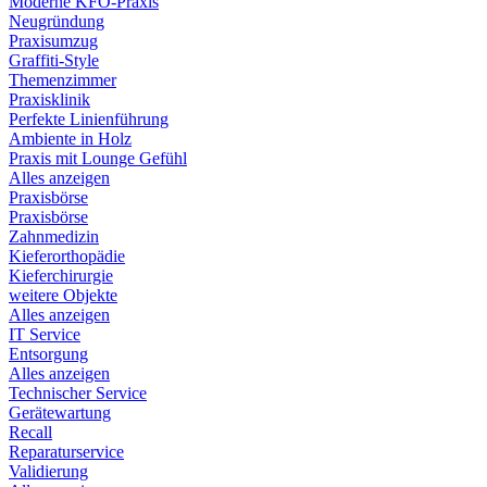
Moderne KFO-Praxis
Neugründung
Praxisumzug
Graffiti-Style
Themenzimmer
Praxisklinik
Perfekte Linienführung
Ambiente in Holz
Praxis mit Lounge Gefühl
Alles anzeigen
Praxisbörse
Praxisbörse
Zahnmedizin
Kieferorthopädie
Kieferchirurgie
weitere Objekte
Alles anzeigen
IT Service
Entsorgung
Alles anzeigen
Technischer Service
Gerätewartung
Recall
Reparaturservice
Validierung