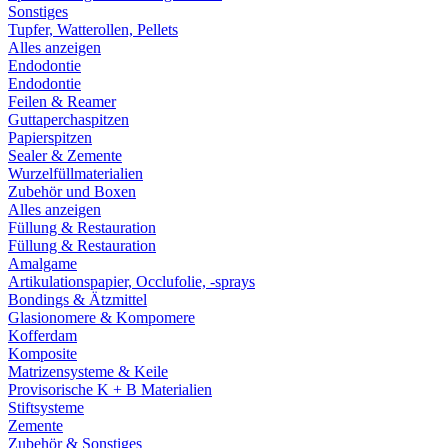
Sonstiges
Tupfer, Watterollen, Pellets
Alles anzeigen
Endodontie
Endodontie
Feilen & Reamer
Guttaperchaspitzen
Papierspitzen
Sealer & Zemente
Wurzelfüllmaterialien
Zubehör und Boxen
Alles anzeigen
Füllung & Restauration
Füllung & Restauration
Amalgame
Artikulationspapier, Occlufolie, -sprays
Bondings & Ätzmittel
Glasionomere & Kompomere
Kofferdam
Komposite
Matrizensysteme & Keile
Provisorische K + B Materialien
Stiftsysteme
Zemente
Zubehör & Sonstiges