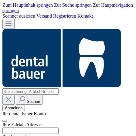
Zum Hauptinhalt springen
Zur Suche springen
Zur Hauptnavigation
springen
Scanner auslesen
Versand
Registrieren
Kontakt
Suchen
Anmelden
Ihr dental bauer Konto
Ihre E-Mail-Adresse