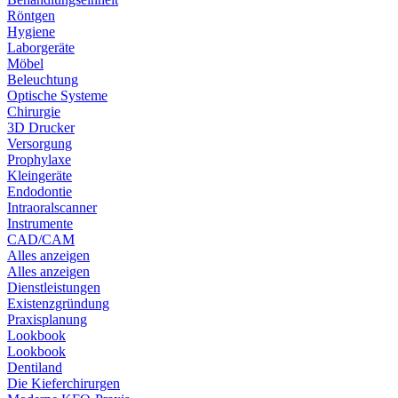
Röntgen
Hygiene
Laborgeräte
Möbel
Beleuchtung
Optische Systeme
Chirurgie
3D Drucker
Versorgung
Prophylaxe
Kleingeräte
Endodontie
Intraoralscanner
Instrumente
CAD/CAM
Alles anzeigen
Alles anzeigen
Dienstleistungen
Existenzgründung
Praxisplanung
Lookbook
Lookbook
Dentiland
Die Kieferchirurgen