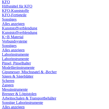
KFO
Hilfsmittel für KFO
KFO-Kunststoffe
KFO-Fertigteile
Sonstiges
Alles anzeigen
Kunststoffverblendung
Kunststoffverblendung
K+B Material
Verbundsysteme
Sonstiges
Alles anzeigen
Laborinstrumente
Laborinstrumente
Pinsel, Pinselhalter
Modellierinstrumente
Gipsmesser, Mischspatel & -Becher
Sägen & Sägeblätter
Scheren
Zangen
Messinstrumente
Brenner & Lötpistolen
Arbeitsschalen & Transportbehälter
Sonstige Laborinstrumente
Alles anzeigen