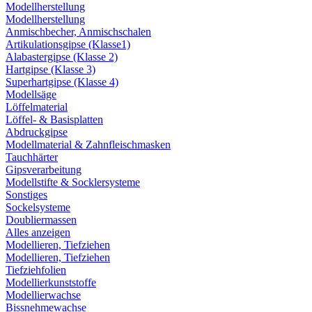
Modellherstellung
Modellherstellung
Anmischbecher, Anmischschalen
Artikulationsgipse (Klasse1)
Alabastergipse (Klasse 2)
Hartgipse (Klasse 3)
Superhartgipse (Klasse 4)
Modellsäge
Löffelmaterial
Löffel- & Basisplatten
Abdruckgipse
Modellmaterial & Zahnfleischmasken
Tauchhärter
Gipsverarbeitung
Modellstifte & Socklersysteme
Sonstiges
Sockelsysteme
Doubliermassen
Alles anzeigen
Modellieren, Tiefziehen
Modellieren, Tiefziehen
Tiefziehfolien
Modellierkunststoffe
Modellierwachse
Bissnehmewachse