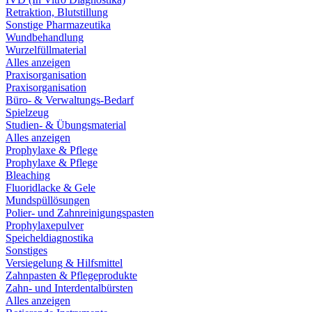
Retraktion, Blutstillung
Sonstige Pharmazeutika
Wundbehandlung
Wurzelfüllmaterial
Alles anzeigen
Praxisorganisation
Praxisorganisation
Büro- & Verwaltungs-Bedarf
Spielzeug
Studien- & Übungsmaterial
Alles anzeigen
Prophylaxe & Pflege
Prophylaxe & Pflege
Bleaching
Fluoridlacke & Gele
Mundspüllösungen
Polier- und Zahnreinigungspasten
Prophylaxepulver
Speicheldiagnostika
Sonstiges
Versiegelung & Hilfsmittel
Zahnpasten & Pflegeprodukte
Zahn- und Interdentalbürsten
Alles anzeigen