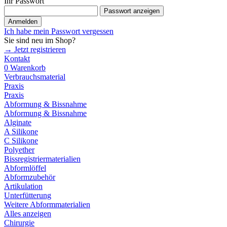
Ihr Passwort
Passwort anzeigen
Anmelden
Ich habe mein Passwort vergessen
Sie sind neu im Shop?
→ Jetzt registrieren
Kontakt
0
Warenkorb
Verbrauchsmaterial
Praxis
Praxis
Abformung & Bissnahme
Abformung & Bissnahme
Alginate
A Silikone
C Silikone
Polyether
Bissregistriermaterialien
Abformlöffel
Abformzubehör
Artikulation
Unterfütterung
Weitere Abformmaterialien
Alles anzeigen
Chirurgie