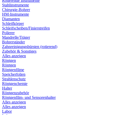
Rotierende Instrumente
Stahlinstrumente
Chirurgie-Bohrer
HM-Instrumente
Diamanten
Schleifkörper
Schleifscheiben/Finierstreifen
Polierer
Mandrelle/Träger
Bohrerständer
Zahnreinigungsbürsten (rotierend)
Zubehör & Sonstiges
Alles anzeigen
Röntgen
Röntgen
Röntgenfilme
Speicherfolien
Strahlenschutz
Röntgenchemie
Halter
Röntgenzubehör
Röntgenfilm- und Sensorenhalter
Alles anzeigen
Alles anzeigen
Labor