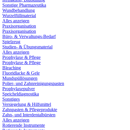
Sonstige Pharmazeutika
Wundbehandlung
Wurzelfüllmaterial
Alles anzeigen
Praxisorganisation
Praxisorganisation
Büro- & Verwaltungs-Bedarf
Spielzeug
Studien- & Übungsmaterial
Alles anzeigen
Prophylaxe & Pflege
Prophylaxe & Pflege
Bleaching
Fluoridlacke & Gele
Mundspüllösungen
Polier- und Zahnreinigungspasten
Prophylaxepulver
Speicheldiagnostika
Sonstiges
Versiegelung & Hilfsmittel
Zahnpasten & Pflegeprodukte
Zahn- und Interdentalbürsten
Alles anzeigen
Rotierende Instrumente