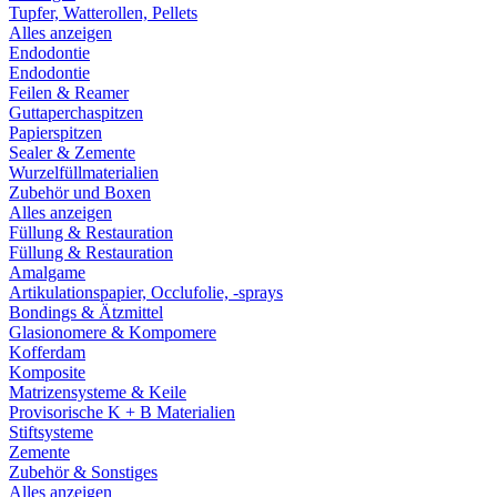
Tupfer, Watterollen, Pellets
Alles anzeigen
Endodontie
Endodontie
Feilen & Reamer
Guttaperchaspitzen
Papierspitzen
Sealer & Zemente
Wurzelfüllmaterialien
Zubehör und Boxen
Alles anzeigen
Füllung & Restauration
Füllung & Restauration
Amalgame
Artikulationspapier, Occlufolie, -sprays
Bondings & Ätzmittel
Glasionomere & Kompomere
Kofferdam
Komposite
Matrizensysteme & Keile
Provisorische K + B Materialien
Stiftsysteme
Zemente
Zubehör & Sonstiges
Alles anzeigen