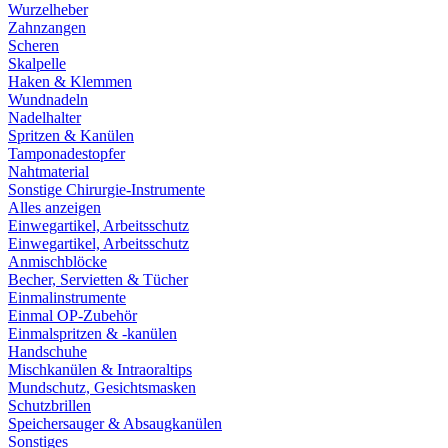
Wurzelheber
Zahnzangen
Scheren
Skalpelle
Haken & Klemmen
Wundnadeln
Nadelhalter
Spritzen & Kanülen
Tamponadestopfer
Nahtmaterial
Sonstige Chirurgie-Instrumente
Alles anzeigen
Einwegartikel, Arbeitsschutz
Einwegartikel, Arbeitsschutz
Anmischblöcke
Becher, Servietten & Tücher
Einmalinstrumente
Einmal OP-Zubehör
Einmalspritzen & -kanülen
Handschuhe
Mischkanülen & Intraoraltips
Mundschutz, Gesichtsmasken
Schutzbrillen
Speichersauger & Absaugkanülen
Sonstiges