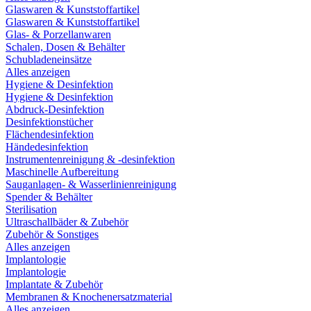
Glaswaren & Kunststoffartikel
Glaswaren & Kunststoffartikel
Glas- & Porzellanwaren
Schalen, Dosen & Behälter
Schubladeneinsätze
Alles anzeigen
Hygiene & Desinfektion
Hygiene & Desinfektion
Abdruck-Desinfektion
Desinfektionstücher
Flächendesinfektion
Händedesinfektion
Instrumentenreinigung & -desinfektion
Maschinelle Aufbereitung
Sauganlagen- & Wasserlinienreinigung
Spender & Behälter
Sterilisation
Ultraschallbäder & Zubehör
Zubehör & Sonstiges
Alles anzeigen
Implantologie
Implantologie
Implantate & Zubehör
Membranen & Knochenersatzmaterial
Alles anzeigen