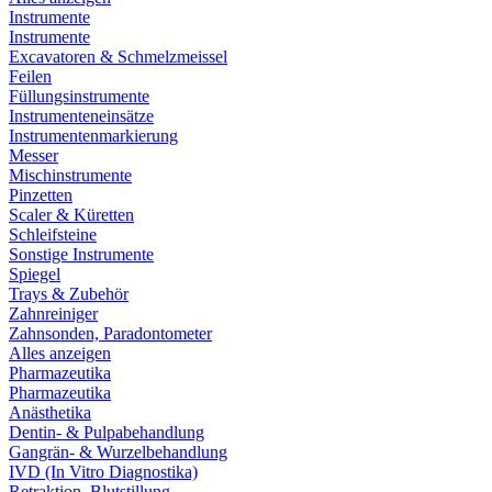
Instrumente
Instrumente
Excavatoren & Schmelzmeissel
Feilen
Füllungsinstrumente
Instrumenteneinsätze
Instrumentenmarkierung
Messer
Mischinstrumente
Pinzetten
Scaler & Küretten
Schleifsteine
Sonstige Instrumente
Spiegel
Trays & Zubehör
Zahnreiniger
Zahnsonden, Paradontometer
Alles anzeigen
Pharmazeutika
Pharmazeutika
Anästhetika
Dentin- & Pulpabehandlung
Gangrän- & Wurzelbehandlung
IVD (In Vitro Diagnostika)
Retraktion, Blutstillung