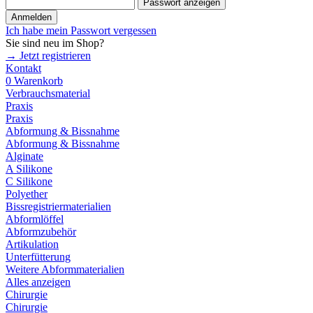
Passwort anzeigen
Anmelden
Ich habe mein Passwort vergessen
Sie sind neu im Shop?
→ Jetzt registrieren
Kontakt
0
Warenkorb
Verbrauchsmaterial
Praxis
Praxis
Abformung & Bissnahme
Abformung & Bissnahme
Alginate
A Silikone
C Silikone
Polyether
Bissregistriermaterialien
Abformlöffel
Abformzubehör
Artikulation
Unterfütterung
Weitere Abformmaterialien
Alles anzeigen
Chirurgie
Chirurgie