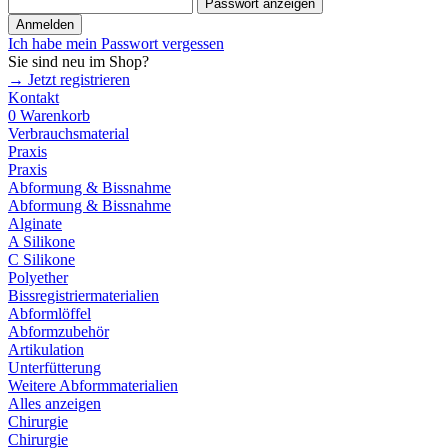
Passwort anzeigen
Anmelden
Ich habe mein Passwort vergessen
Sie sind neu im Shop?
→ Jetzt registrieren
Kontakt
0
Warenkorb
Verbrauchsmaterial
Praxis
Praxis
Abformung & Bissnahme
Abformung & Bissnahme
Alginate
A Silikone
C Silikone
Polyether
Bissregistriermaterialien
Abformlöffel
Abformzubehör
Artikulation
Unterfütterung
Weitere Abformmaterialien
Alles anzeigen
Chirurgie
Chirurgie