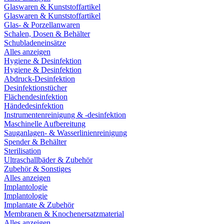
Glaswaren & Kunststoffartikel
Glaswaren & Kunststoffartikel
Glas- & Porzellanwaren
Schalen, Dosen & Behälter
Schubladeneinsätze
Alles anzeigen
Hygiene & Desinfektion
Hygiene & Desinfektion
Abdruck-Desinfektion
Desinfektionstücher
Flächendesinfektion
Händedesinfektion
Instrumentenreinigung & -desinfektion
Maschinelle Aufbereitung
Sauganlagen- & Wasserlinienreinigung
Spender & Behälter
Sterilisation
Ultraschallbäder & Zubehör
Zubehör & Sonstiges
Alles anzeigen
Implantologie
Implantologie
Implantate & Zubehör
Membranen & Knochenersatzmaterial
Alles anzeigen