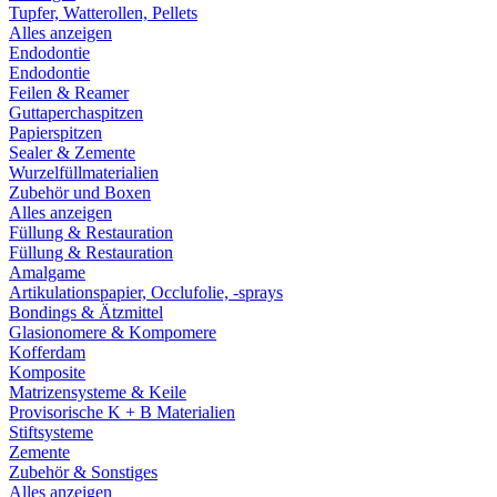
Tupfer, Watterollen, Pellets
Alles anzeigen
Endodontie
Endodontie
Feilen & Reamer
Guttaperchaspitzen
Papierspitzen
Sealer & Zemente
Wurzelfüllmaterialien
Zubehör und Boxen
Alles anzeigen
Füllung & Restauration
Füllung & Restauration
Amalgame
Artikulationspapier, Occlufolie, -sprays
Bondings & Ätzmittel
Glasionomere & Kompomere
Kofferdam
Komposite
Matrizensysteme & Keile
Provisorische K + B Materialien
Stiftsysteme
Zemente
Zubehör & Sonstiges
Alles anzeigen