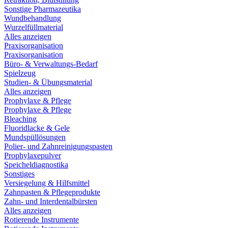
Sonstige Pharmazeutika
Wundbehandlung
Wurzelfüllmaterial
Alles anzeigen
Praxisorganisation
Praxisorganisation
Büro- & Verwaltungs-Bedarf
Spielzeug
Studien- & Übungsmaterial
Alles anzeigen
Prophylaxe & Pflege
Prophylaxe & Pflege
Bleaching
Fluoridlacke & Gele
Mundspüllösungen
Polier- und Zahnreinigungspasten
Prophylaxepulver
Speicheldiagnostika
Sonstiges
Versiegelung & Hilfsmittel
Zahnpasten & Pflegeprodukte
Zahn- und Interdentalbürsten
Alles anzeigen
Rotierende Instrumente