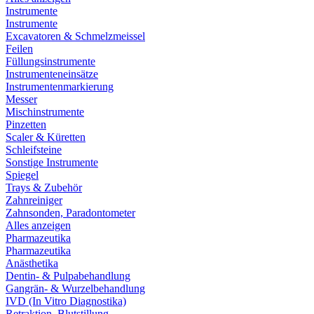
Instrumente
Instrumente
Excavatoren & Schmelzmeissel
Feilen
Füllungsinstrumente
Instrumenteneinsätze
Instrumentenmarkierung
Messer
Mischinstrumente
Pinzetten
Scaler & Küretten
Schleifsteine
Sonstige Instrumente
Spiegel
Trays & Zubehör
Zahnreiniger
Zahnsonden, Paradontometer
Alles anzeigen
Pharmazeutika
Pharmazeutika
Anästhetika
Dentin- & Pulpabehandlung
Gangrän- & Wurzelbehandlung
IVD (In Vitro Diagnostika)
Retraktion, Blutstillung