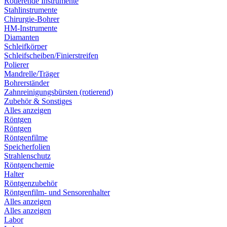
Rotierende Instrumente
Stahlinstrumente
Chirurgie-Bohrer
HM-Instrumente
Diamanten
Schleifkörper
Schleifscheiben/Finierstreifen
Polierer
Mandrelle/Träger
Bohrerständer
Zahnreinigungsbürsten (rotierend)
Zubehör & Sonstiges
Alles anzeigen
Röntgen
Röntgen
Röntgenfilme
Speicherfolien
Strahlenschutz
Röntgenchemie
Halter
Röntgenzubehör
Röntgenfilm- und Sensorenhalter
Alles anzeigen
Alles anzeigen
Labor