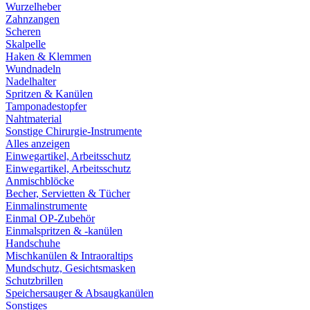
Wurzelheber
Zahnzangen
Scheren
Skalpelle
Haken & Klemmen
Wundnadeln
Nadelhalter
Spritzen & Kanülen
Tamponadestopfer
Nahtmaterial
Sonstige Chirurgie-Instrumente
Alles anzeigen
Einwegartikel, Arbeitsschutz
Einwegartikel, Arbeitsschutz
Anmischblöcke
Becher, Servietten & Tücher
Einmalinstrumente
Einmal OP-Zubehör
Einmalspritzen & -kanülen
Handschuhe
Mischkanülen & Intraoraltips
Mundschutz, Gesichtsmasken
Schutzbrillen
Speichersauger & Absaugkanülen
Sonstiges