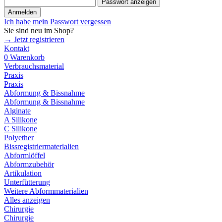
Passwort anzeigen
Anmelden
Ich habe mein Passwort vergessen
Sie sind neu im Shop?
→ Jetzt registrieren
Kontakt
0
Warenkorb
Verbrauchsmaterial
Praxis
Praxis
Abformung & Bissnahme
Abformung & Bissnahme
Alginate
A Silikone
C Silikone
Polyether
Bissregistriermaterialien
Abformlöffel
Abformzubehör
Artikulation
Unterfütterung
Weitere Abformmaterialien
Alles anzeigen
Chirurgie
Chirurgie