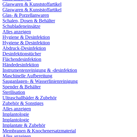
Glaswaren & Kunststoffartikel
Glaswaren & Kunststoffartikel
Glas- & Porzellanwaren
Schalen, Dosen & Behälter
Schubladeneinsätze
Alles anzeigen
Hygiene & Desinfektion
Hygiene & Desinfektion
Abdruck-Desinfektion
Desinfektionstücher
Flächendesinfektion
Händedesinfektion
Instrumentenreinigung & -desinfektion
Maschinelle Aufbereitung
Sauganlagen- & Wasserlinienreinigung
Spender & Behälter
Sterilisation
Ultraschallbäder & Zubehör
Zubehör & Sonstiges
Alles anzeigen
Implantologie
Implantologie
Implantate & Zubehör
Membranen & Knochenersatzmaterial
Alles anzeigen