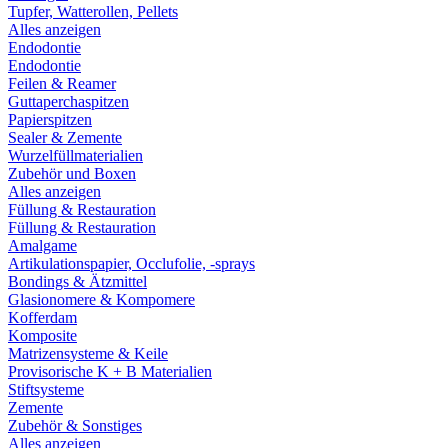
Tupfer, Watterollen, Pellets
Alles anzeigen
Endodontie
Endodontie
Feilen & Reamer
Guttaperchaspitzen
Papierspitzen
Sealer & Zemente
Wurzelfüllmaterialien
Zubehör und Boxen
Alles anzeigen
Füllung & Restauration
Füllung & Restauration
Amalgame
Artikulationspapier, Occlufolie, -sprays
Bondings & Ätzmittel
Glasionomere & Kompomere
Kofferdam
Komposite
Matrizensysteme & Keile
Provisorische K + B Materialien
Stiftsysteme
Zemente
Zubehör & Sonstiges
Alles anzeigen