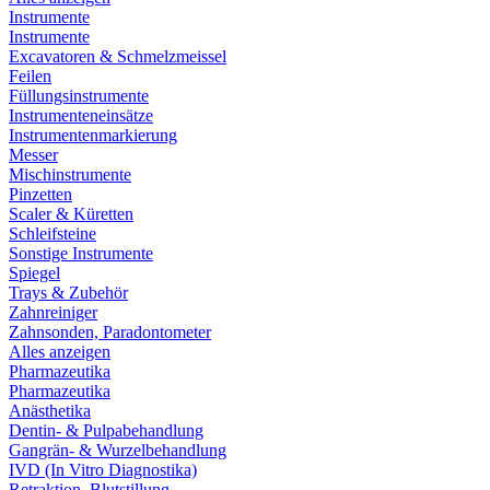
Instrumente
Instrumente
Excavatoren & Schmelzmeissel
Feilen
Füllungsinstrumente
Instrumenteneinsätze
Instrumentenmarkierung
Messer
Mischinstrumente
Pinzetten
Scaler & Küretten
Schleifsteine
Sonstige Instrumente
Spiegel
Trays & Zubehör
Zahnreiniger
Zahnsonden, Paradontometer
Alles anzeigen
Pharmazeutika
Pharmazeutika
Anästhetika
Dentin- & Pulpabehandlung
Gangrän- & Wurzelbehandlung
IVD (In Vitro Diagnostika)
Retraktion, Blutstillung