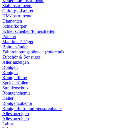
Rotierende Instrumente
Stahlinstrumente
Chirurgie-Bohrer
HM-Instrumente
Diamanten
Schleifkörper
Schleifscheiben/Finierstreifen
Polierer
Mandrelle/Träger
Bohrerständer
Zahnreinigungsbürsten (rotierend)
Zubehör & Sonstiges
Alles anzeigen
Röntgen
Röntgen
Röntgenfilme
Speicherfolien
Strahlenschutz
Röntgenchemie
Halter
Röntgenzubehör
Röntgenfilm- und Sensorenhalter
Alles anzeigen
Alles anzeigen
Labor