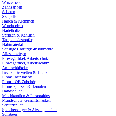
Wurzelheber
Zahnzangen
Scheren
Skalpelle
Haken & Klemmen
Wundnadeln
Nadelhalter
Spritzen & Kanülen
Tamponadestopfer
Nahtmaterial
Sonstige Chirurgie-Instrumente
Alles anzeigen
Einwegartikel, Arbeitsschutz
Einwegartikel, Arbeitsschutz
Anmischblöcke
Becher, Servietten & Tücher
Einmalinstrumente
Einmal OP-Zubehör
Einmalspritzen & -kanülen
Handschuhe
Mischkanülen & Intraoraltips
Mundschutz, Gesichtsmasken
Schutzbrillen
Speichersauger & Absaugkanülen
Sonstiges