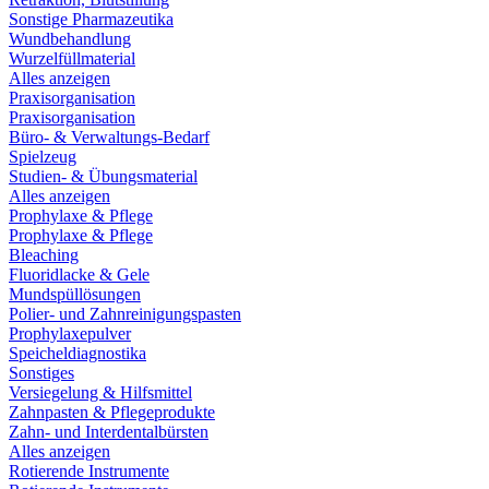
Sonstige Pharmazeutika
Wundbehandlung
Wurzelfüllmaterial
Alles anzeigen
Praxisorganisation
Praxisorganisation
Büro- & Verwaltungs-Bedarf
Spielzeug
Studien- & Übungsmaterial
Alles anzeigen
Prophylaxe & Pflege
Prophylaxe & Pflege
Bleaching
Fluoridlacke & Gele
Mundspüllösungen
Polier- und Zahnreinigungspasten
Prophylaxepulver
Speicheldiagnostika
Sonstiges
Versiegelung & Hilfsmittel
Zahnpasten & Pflegeprodukte
Zahn- und Interdentalbürsten
Alles anzeigen
Rotierende Instrumente