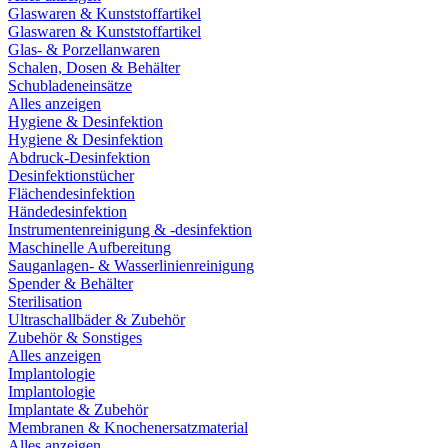
Glaswaren & Kunststoffartikel
Glaswaren & Kunststoffartikel
Glas- & Porzellanwaren
Schalen, Dosen & Behälter
Schubladeneinsätze
Alles anzeigen
Hygiene & Desinfektion
Hygiene & Desinfektion
Abdruck-Desinfektion
Desinfektionstücher
Flächendesinfektion
Händedesinfektion
Instrumentenreinigung & -desinfektion
Maschinelle Aufbereitung
Sauganlagen- & Wasserlinienreinigung
Spender & Behälter
Sterilisation
Ultraschallbäder & Zubehör
Zubehör & Sonstiges
Alles anzeigen
Implantologie
Implantologie
Implantate & Zubehör
Membranen & Knochenersatzmaterial
Alles anzeigen