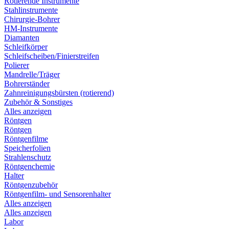
Rotierende Instrumente
Stahlinstrumente
Chirurgie-Bohrer
HM-Instrumente
Diamanten
Schleifkörper
Schleifscheiben/Finierstreifen
Polierer
Mandrelle/Träger
Bohrerständer
Zahnreinigungsbürsten (rotierend)
Zubehör & Sonstiges
Alles anzeigen
Röntgen
Röntgen
Röntgenfilme
Speicherfolien
Strahlenschutz
Röntgenchemie
Halter
Röntgenzubehör
Röntgenfilm- und Sensorenhalter
Alles anzeigen
Alles anzeigen
Labor