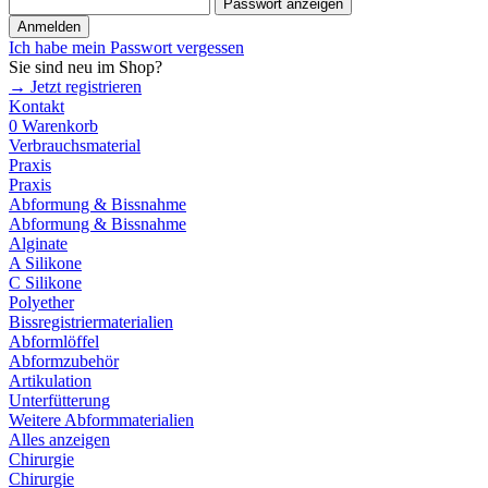
Passwort anzeigen
Anmelden
Ich habe mein Passwort vergessen
Sie sind neu im Shop?
→ Jetzt registrieren
Kontakt
0
Warenkorb
Verbrauchsmaterial
Praxis
Praxis
Abformung & Bissnahme
Abformung & Bissnahme
Alginate
A Silikone
C Silikone
Polyether
Bissregistriermaterialien
Abformlöffel
Abformzubehör
Artikulation
Unterfütterung
Weitere Abformmaterialien
Alles anzeigen
Chirurgie
Chirurgie