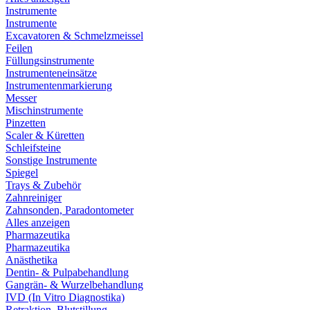
Instrumente
Instrumente
Excavatoren & Schmelzmeissel
Feilen
Füllungsinstrumente
Instrumenteneinsätze
Instrumentenmarkierung
Messer
Mischinstrumente
Pinzetten
Scaler & Küretten
Schleifsteine
Sonstige Instrumente
Spiegel
Trays & Zubehör
Zahnreiniger
Zahnsonden, Paradontometer
Alles anzeigen
Pharmazeutika
Pharmazeutika
Anästhetika
Dentin- & Pulpabehandlung
Gangrän- & Wurzelbehandlung
IVD (In Vitro Diagnostika)
Retraktion, Blutstillung