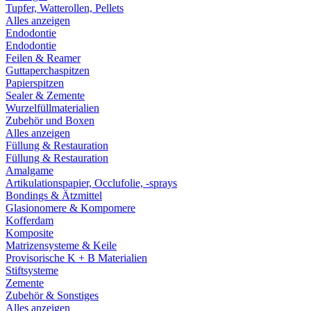
Tupfer, Watterollen, Pellets
Alles anzeigen
Endodontie
Endodontie
Feilen & Reamer
Guttaperchaspitzen
Papierspitzen
Sealer & Zemente
Wurzelfüllmaterialien
Zubehör und Boxen
Alles anzeigen
Füllung & Restauration
Füllung & Restauration
Amalgame
Artikulationspapier, Occlufolie, -sprays
Bondings & Ätzmittel
Glasionomere & Kompomere
Kofferdam
Komposite
Matrizensysteme & Keile
Provisorische K + B Materialien
Stiftsysteme
Zemente
Zubehör & Sonstiges
Alles anzeigen