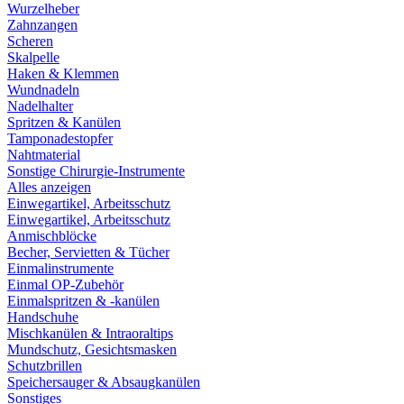
Wurzelheber
Zahnzangen
Scheren
Skalpelle
Haken & Klemmen
Wundnadeln
Nadelhalter
Spritzen & Kanülen
Tamponadestopfer
Nahtmaterial
Sonstige Chirurgie-Instrumente
Alles anzeigen
Einwegartikel, Arbeitsschutz
Einwegartikel, Arbeitsschutz
Anmischblöcke
Becher, Servietten & Tücher
Einmalinstrumente
Einmal OP-Zubehör
Einmalspritzen & -kanülen
Handschuhe
Mischkanülen & Intraoraltips
Mundschutz, Gesichtsmasken
Schutzbrillen
Speichersauger & Absaugkanülen
Sonstiges