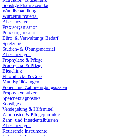
Sonstige Pharmazeutika
Wundbehandlung
Wurzelfüllmaterial
Alles anzeigen
Praxisorganisation
Praxisorganisation
Büro- & Verwaltungs-Bedarf
Spielzeug
Studien- & Übungsmaterial
Alles anzeigen
Prophylaxe & Pflege
Prophylaxe & Pflege
Bleaching
Fluoridlacke & Gele
Mundspüllösungen
Polier- und Zahnreinigungspasten
Prophylaxepulver
Speicheldiagnostika
Sonstiges
Versiegelung & Hilfsmittel
Zahnpasten & Pflegeprodukte
Zahn- und Interdentalbürsten
Alles anzeigen
Rotierende Instrumente