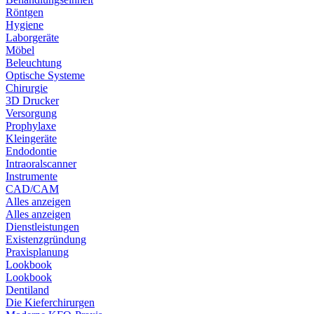
Röntgen
Hygiene
Laborgeräte
Möbel
Beleuchtung
Optische Systeme
Chirurgie
3D Drucker
Versorgung
Prophylaxe
Kleingeräte
Endodontie
Intraoralscanner
Instrumente
CAD/CAM
Alles anzeigen
Alles anzeigen
Dienstleistungen
Existenzgründung
Praxisplanung
Lookbook
Lookbook
Dentiland
Die Kieferchirurgen