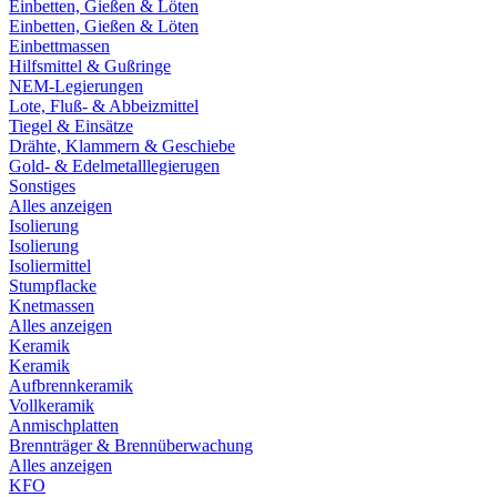
Einbetten, Gießen & Löten
Einbetten, Gießen & Löten
Einbettmassen
Hilfsmittel & Gußringe
NEM-Legierungen
Lote, Fluß- & Abbeizmittel
Tiegel & Einsätze
Drähte, Klammern & Geschiebe
Gold- & Edelmetalllegierugen
Sonstiges
Alles anzeigen
Isolierung
Isolierung
Isoliermittel
Stumpflacke
Knetmassen
Alles anzeigen
Keramik
Keramik
Aufbrennkeramik
Vollkeramik
Anmischplatten
Brennträger & Brennüberwachung
Alles anzeigen
KFO