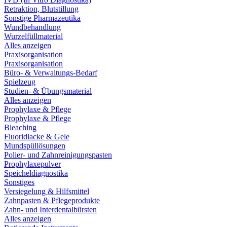
Retraktion, Blutstillung
Sonstige Pharmazeutika
Wundbehandlung
Wurzelfüllmaterial
Alles anzeigen
Praxisorganisation
Praxisorganisation
Büro- & Verwaltungs-Bedarf
Spielzeug
Studien- & Übungsmaterial
Alles anzeigen
Prophylaxe & Pflege
Prophylaxe & Pflege
Bleaching
Fluoridlacke & Gele
Mundspüllösungen
Polier- und Zahnreinigungspasten
Prophylaxepulver
Speicheldiagnostika
Sonstiges
Versiegelung & Hilfsmittel
Zahnpasten & Pflegeprodukte
Zahn- und Interdentalbürsten
Alles anzeigen