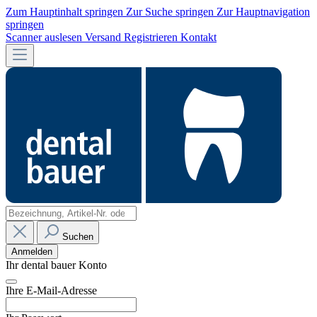
Zum Hauptinhalt springen
Zur Suche springen
Zur Hauptnavigation
springen
Scanner auslesen
Versand
Registrieren
Kontakt
Suchen
Anmelden
Ihr dental bauer Konto
Ihre E-Mail-Adresse