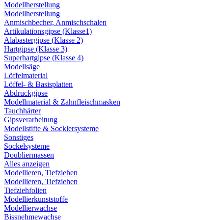
Modellherstellung
Modellherstellung
Anmischbecher, Anmischschalen
Artikulationsgipse (Klasse1)
Alabastergipse (Klasse 2)
Hartgipse (Klasse 3)
Superhartgipse (Klasse 4)
Modellsäge
Löffelmaterial
Löffel- & Basisplatten
Abdruckgipse
Modellmaterial & Zahnfleischmasken
Tauchhärter
Gipsverarbeitung
Modellstifte & Socklersysteme
Sonstiges
Sockelsysteme
Doubliermassen
Alles anzeigen
Modellieren, Tiefziehen
Modellieren, Tiefziehen
Tiefziehfolien
Modellierkunststoffe
Modellierwachse
Bissnehmewachse