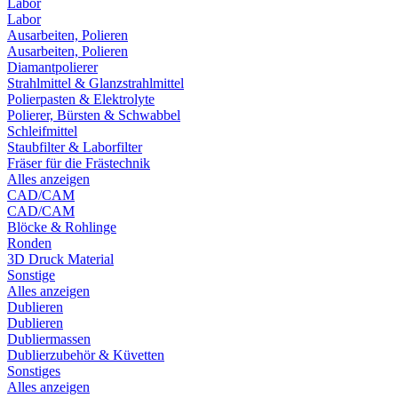
Labor
Labor
Ausarbeiten, Polieren
Ausarbeiten, Polieren
Diamantpolierer
Strahlmittel & Glanzstrahlmittel
Polierpasten & Elektrolyte
Polierer, Bürsten & Schwabbel
Schleifmittel
Staubfilter & Laborfilter
Fräser für die Frästechnik
Alles anzeigen
CAD/CAM
CAD/CAM
Blöcke & Rohlinge
Ronden
3D Druck Material
Sonstige
Alles anzeigen
Dublieren
Dublieren
Dubliermassen
Dublierzubehör & Küvetten
Sonstiges
Alles anzeigen