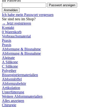
Ihr Passwort
Passwort anzeigen
Anmelden
Ich habe mein Passwort vergessen
Sie sind neu im Shop?
→ Jetzt registrieren
Kontakt
0
Warenkorb
Verbrauchsmaterial
Praxis
Praxis
Abformung & Bissnahme
Abformung & Bissnahme
Alginate
A Silikone
C Silikone
Polyether
Bissregistriermaterialien
Abformlöffel
Abformzubehör
Artikulation
Unterfütterung
Weitere Abformmaterialien
Alles anzeigen
Chirurgie