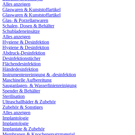
Alles anzeigen
Glaswaren & Kunststoffartikel
Glaswaren & Kunststoffartikel
Glas- & Porzellanwaren
Schalen, Dosen & Behälter
Schubladeneinsätze
Alles anzeigen
Hygiene & Desinfektion
Hygiene & Desinfektion
Abdruck-Desinfektion
Desinfektionstücher
Flächendesinfektion
Händedesinfektion
Instrumentenreinigung & -desinfektion
Maschinelle Aufbereitung
Sauganlagen- & Wasserlinienreinigung
Spender & Behälter
Sterilisation
Ultraschallbäder & Zubehör
Zubehör & Sonstiges
Alles anzeigen
Implantologie
Implantologie
Implantate & Zubehör
Membranen & Knochenersatzmaterial