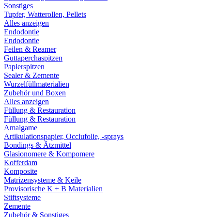
Sonstiges
Tupfer, Watterollen, Pellets
Alles anzeigen
Endodontie
Endodontie
Feilen & Reamer
Guttaperchaspitzen
Papierspitzen
Sealer & Zemente
Wurzelfüllmaterialien
Zubehör und Boxen
Alles anzeigen
Füllung & Restauration
Füllung & Restauration
Amalgame
Artikulationspapier, Occlufolie, -sprays
Bondings & Ätzmittel
Glasionomere & Kompomere
Kofferdam
Komposite
Matrizensysteme & Keile
Provisorische K + B Materialien
Stiftsysteme
Zemente
Zubehör & Sonstiges