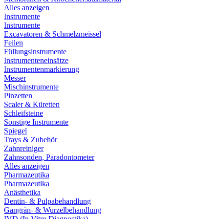
Alles anzeigen
Instrumente
Instrumente
Excavatoren & Schmelzmeissel
Feilen
Füllungsinstrumente
Instrumenteneinsätze
Instrumentenmarkierung
Messer
Mischinstrumente
Pinzetten
Scaler & Küretten
Schleifsteine
Sonstige Instrumente
Spiegel
Trays & Zubehör
Zahnreiniger
Zahnsonden, Paradontometer
Alles anzeigen
Pharmazeutika
Pharmazeutika
Anästhetika
Dentin- & Pulpabehandlung
Gangrän- & Wurzelbehandlung
IVD (In Vitro Diagnostika)