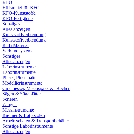
KFO
Hilfsmittel für KFO
KFO-Kunststoffe
KFO-Fertigteile
Sonstiges
Alles anzeigen
Kunststoffverblendung
Kunststoffverblendung
K+B Material
Verbundsysteme
Sonstiges
Alles anzeigen
Laborinstrumente
Laborinstrumente
Pinsel, Pinselhalter
Modellierinstrumente
Gipsmesser, Mischspatel & -Becher
Sägen & Sägeblätter
Scheren
Zangen
Messinstrumente
Brenner & Lötpistolen
Arbeitsschalen & Transportbehälter
Sonstige Laborinstrumente
Alles anzeigen