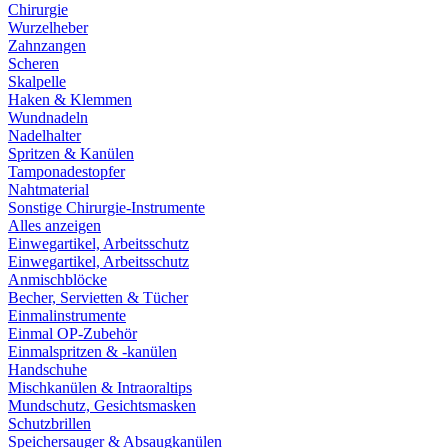
Chirurgie
Wurzelheber
Zahnzangen
Scheren
Skalpelle
Haken & Klemmen
Wundnadeln
Nadelhalter
Spritzen & Kanülen
Tamponadestopfer
Nahtmaterial
Sonstige Chirurgie-Instrumente
Alles anzeigen
Einwegartikel, Arbeitsschutz
Einwegartikel, Arbeitsschutz
Anmischblöcke
Becher, Servietten & Tücher
Einmalinstrumente
Einmal OP-Zubehör
Einmalspritzen & -kanülen
Handschuhe
Mischkanülen & Intraoraltips
Mundschutz, Gesichtsmasken
Schutzbrillen
Speichersauger & Absaugkanülen