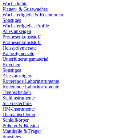
Wachsdrähte
Platten- & Gusswachse
Wachsfertigteile & Retentionen
Sonstiges
Wachsfertigteile, Profile
Alles anzeigen
Prothesenkunststoff
Prothesenkunststoff
Heisspolymersate
Kaltpolymersate
Unterfütterungsmaterial
Küvetten
Sonstiges
Alles anzeigen
Rotierende Laborinstrumente
Rotierende Laborinstrumente
Trennscheiben
Stahlinstrumente
für Frästechnik
HM-Instrumente
Diamantschleifer
Schleifkörper
Polierer & Bürsten
Mandrelle & Träger
Sonstiges