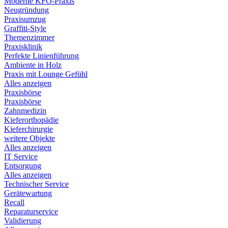
Moderne KFO-Praxis
Neugründung
Praxisumzug
Graffiti-Style
Themenzimmer
Praxisklinik
Perfekte Linienführung
Ambiente in Holz
Praxis mit Lounge Gefühl
Alles anzeigen
Praxisbörse
Praxisbörse
Zahnmedizin
Kieferorthopädie
Kieferchirurgie
weitere Objekte
Alles anzeigen
IT Service
Entsorgung
Alles anzeigen
Technischer Service
Gerätewartung
Recall
Reparaturservice
Validierung