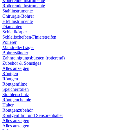
Rotierende Instrumente
Rotierende Instrumente
Stahlinstrumente
Chirurgie-Bohrer
HM-Instrumente
Diamanten
Schleifkörper
Schleifscheiben/Finierstreifen
Polierer
Mandrelle/Träger
Bohrerständer
Zahnreinigungsbürsten (rotierend)
Zubehör & Sonstiges
Alles anzeigen
Röntgen
Röntgen
Röntgenfilme
Speicherfolien
Strahlenschutz
Röntgenchemie
Halter
Röntgenzubehör
Röntgenfilm- und Sensorenhalter
Alles anzeigen
Alles anzeigen