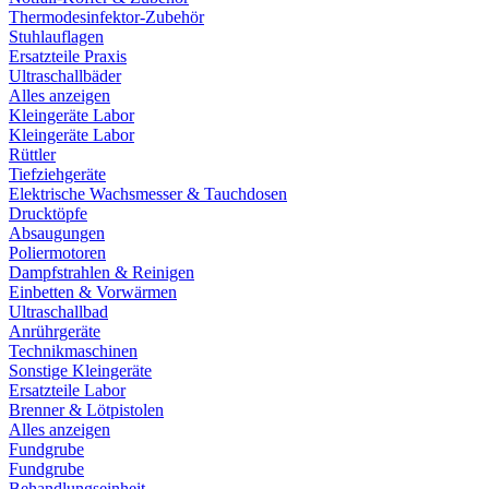
Thermodesinfektor-Zubehör
Stuhlauflagen
Ersatzteile Praxis
Ultraschallbäder
Alles anzeigen
Kleingeräte Labor
Kleingeräte Labor
Rüttler
Tiefziehgeräte
Elektrische Wachsmesser & Tauchdosen
Drucktöpfe
Absaugungen
Poliermotoren
Dampfstrahlen & Reinigen
Einbetten & Vorwärmen
Ultraschallbad
Anrührgeräte
Technikmaschinen
Sonstige Kleingeräte
Ersatzteile Labor
Brenner & Lötpistolen
Alles anzeigen
Fundgrube
Fundgrube
Behandlungseinheit