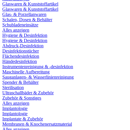
Glaswaren & Kunststoffartikel
Glaswaren & Kunststoffartikel
Glas- & Porzellanwaren
Schalen, Dosen & Behälter
Schubladeneinsätze
Alles anzeigen
Hygiene & Desinfektion
Hygiene & Desinfektion
Abdruck-Desinfektion
Desinfektionstücher
Flächendesinfektion
Händedesinfektion
Instrumentenreinigung & -desinfektion
Maschinelle Aufbereitung
Sauganlagen- & Wasserlinienreinigung
Spender & Behälter
Sterilisation
Ultraschallbäder & Zubehör
Zubehör & Sonstiges
Alles anzeigen
Implantologie
Implantologie
Implantate & Zubehör
Membranen & Knochenersatzmaterial
Alles anzeigen