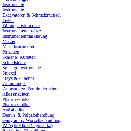
Instrumente
Instrumente
Excavatoren & Schmelzmeissel
Feilen
Füllungsinstrumente
Instrumenteneinsätze
Instrumentenmarkierung
Messer
Mischinstrumente
Pinzetten
Scaler & Küretten
Schleifsteine
Sonstige Instrumente
Spiegel
Trays & Zubehör
Zahnreiniger
Zahnsonden, Paradontometer
Alles anzeigen
Pharmazeutika
Pharmazeutika
Anästhetika
Dentin- & Pulpabehandlung
Gangrän- & Wurzelbehandlung
IVD (In Vitro Diagnostika)
Retraktion, Blutstillung