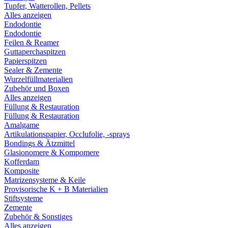
Tupfer, Watterollen, Pellets
Alles anzeigen
Endodontie
Endodontie
Feilen & Reamer
Guttaperchaspitzen
Papierspitzen
Sealer & Zemente
Wurzelfüllmaterialien
Zubehör und Boxen
Alles anzeigen
Füllung & Restauration
Füllung & Restauration
Amalgame
Artikulationspapier, Occlufolie, -sprays
Bondings & Ätzmittel
Glasionomere & Kompomere
Kofferdam
Komposite
Matrizensysteme & Keile
Provisorische K + B Materialien
Stiftsysteme
Zemente
Zubehör & Sonstiges
Alles anzeigen