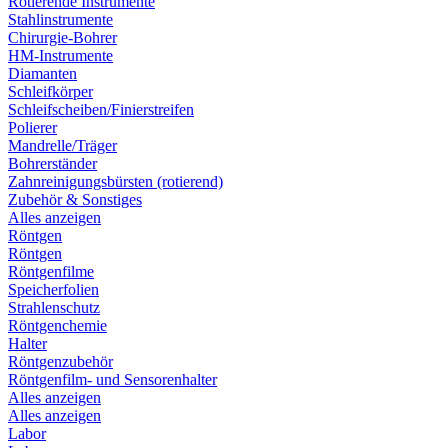
Rotierende Instrumente
Stahlinstrumente
Chirurgie-Bohrer
HM-Instrumente
Diamanten
Schleifkörper
Schleifscheiben/Finierstreifen
Polierer
Mandrelle/Träger
Bohrerständer
Zahnreinigungsbürsten (rotierend)
Zubehör & Sonstiges
Alles anzeigen
Röntgen
Röntgen
Röntgenfilme
Speicherfolien
Strahlenschutz
Röntgenchemie
Halter
Röntgenzubehör
Röntgenfilm- und Sensorenhalter
Alles anzeigen
Alles anzeigen
Labor