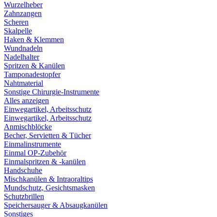
Wurzelheber
Zahnzangen
Scheren
Skalpelle
Haken & Klemmen
Wundnadeln
Nadelhalter
Spritzen & Kanülen
Tamponadestopfer
Nahtmaterial
Sonstige Chirurgie-Instrumente
Alles anzeigen
Einwegartikel, Arbeitsschutz
Einwegartikel, Arbeitsschutz
Anmischblöcke
Becher, Servietten & Tücher
Einmalinstrumente
Einmal OP-Zubehör
Einmalspritzen & -kanülen
Handschuhe
Mischkanülen & Intraoraltips
Mundschutz, Gesichtsmasken
Schutzbrillen
Speichersauger & Absaugkanülen
Sonstiges