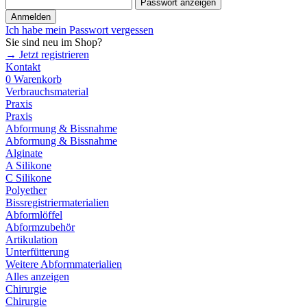
Passwort anzeigen
Anmelden
Ich habe mein Passwort vergessen
Sie sind neu im Shop?
→ Jetzt registrieren
Kontakt
0
Warenkorb
Verbrauchsmaterial
Praxis
Praxis
Abformung & Bissnahme
Abformung & Bissnahme
Alginate
A Silikone
C Silikone
Polyether
Bissregistriermaterialien
Abformlöffel
Abformzubehör
Artikulation
Unterfütterung
Weitere Abformmaterialien
Alles anzeigen
Chirurgie
Chirurgie