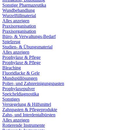
Sonstige Pharmazeutika
Wundbehandlung
Wurzelfüllmaterial
Alles anzeigen
Praxisorganisation
Praxisorganisation
Büro- & Verwaltungs-Bedarf
Spielzeug
Studien- & Übungsmaterial
Alles anzeigen
Prophylaxe & Pflege
Prophylaxe & Pflege
Bleaching
Fluoridlacke & Gele
Mundspüllösungen
Polier- und Zahnreinigungspasten
Prophylaxepulver
Speicheldiagnostika
Sonstiges
Versiegelung & Hilfsmittel
Zahnpasten & Pflegeprodukte
Zahn- und Interdentalbürsten
Alles anzeigen
Rotierende Instrumente