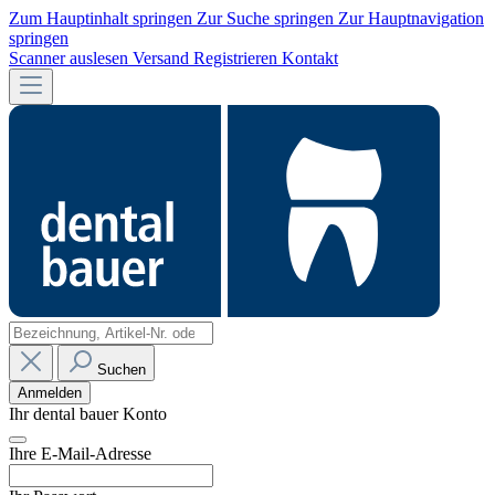
Zum Hauptinhalt springen
Zur Suche springen
Zur Hauptnavigation
springen
Scanner auslesen
Versand
Registrieren
Kontakt
Suchen
Anmelden
Ihr dental bauer Konto
Ihre E-Mail-Adresse