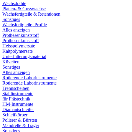
Wachsdrähte
Platten- & Gusswachse
Wachsfertigteile & Retentionen
Sonstiges
Wachsfertigteile, Profile
Alles anzeigen
Prothesenkunststoff
Prothesenkunststoff
Heisspolymersate
Kaltpolymersate
Unterfütterungsmaterial
Küvetten
Sonstiges
Alles anzeigen
Rotierende Laborinstrumente
Rotierende Laborinstrumente
Trennscheiben
Stahlinstrumente
für Frästechnik
HM-Instrumente
Diamantschleifer
Schleifkörper
Polierer & Bürsten
Mandrelle & Träger
Sonstiges