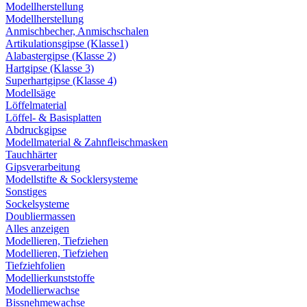
Modellherstellung
Modellherstellung
Anmischbecher, Anmischschalen
Artikulationsgipse (Klasse1)
Alabastergipse (Klasse 2)
Hartgipse (Klasse 3)
Superhartgipse (Klasse 4)
Modellsäge
Löffelmaterial
Löffel- & Basisplatten
Abdruckgipse
Modellmaterial & Zahnfleischmasken
Tauchhärter
Gipsverarbeitung
Modellstifte & Socklersysteme
Sonstiges
Sockelsysteme
Doubliermassen
Alles anzeigen
Modellieren, Tiefziehen
Modellieren, Tiefziehen
Tiefziehfolien
Modellierkunststoffe
Modellierwachse
Bissnehmewachse