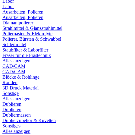
Labor
Labor
Ausarbeiten, Polieren
Ausarbeiten, Polieren
Diamantpolierer
Strahlmittel & Glanzstrahlmittel
Polierpasten & Elektrolyte
Polierer, Bürsten & Schwabbel
Schleifmittel
Staubfilter & Laborfilter
Fräser für die Frästechnik
Alles anzeigen
CAD/CAM
CAD/CAM
Blöcke & Rohlinge
Ronden
3D Druck Material
Sonstige
Alles anzeigen
Dublieren
Dublieren
Dubliermassen
Dublierzubehör & Küvetten
Sonstiges
Alles anzeigen