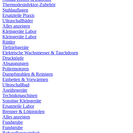
Thermodesinfektor-Zubehör
Stuhlauflagen
Ersatzteile Praxis
Ultraschallbäder
Alles anzeigen
Kleingeräte Labor
Kleingeräte Labor
Rüttler
Tiefziehgeräte
Elektrische Wachsmesser & Tauchdosen
Drucktöpfe
Absaugungen
Poliermotoren
Dampfstrahlen & Reinigen
Einbetten & Vorwärmen
Ultraschallbad
Anrührgeräte
Technikmaschinen
Sonstige Kleingeräte
Ersatzteile Labor
Brenner & Lötpistolen
Alles anzeigen
Fundgrube
Fundgrube
Behandlungseinheit