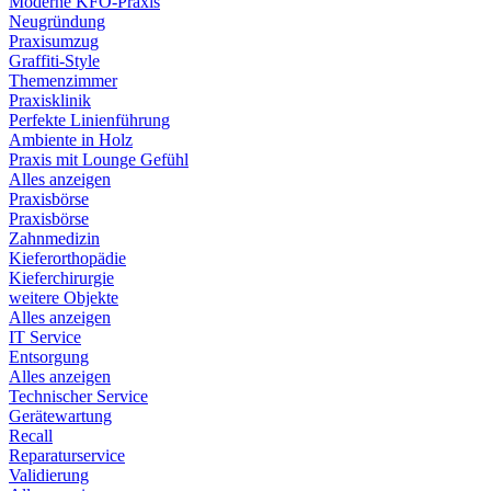
Moderne KFO-Praxis
Neugründung
Praxisumzug
Graffiti-Style
Themenzimmer
Praxisklinik
Perfekte Linienführung
Ambiente in Holz
Praxis mit Lounge Gefühl
Alles anzeigen
Praxisbörse
Praxisbörse
Zahnmedizin
Kieferorthopädie
Kieferchirurgie
weitere Objekte
Alles anzeigen
IT Service
Entsorgung
Alles anzeigen
Technischer Service
Gerätewartung
Recall
Reparaturservice
Validierung