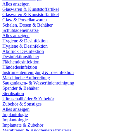
Alles anzeigen
Glaswaren & Kunststoffartikel
Glaswaren & Kunststoffartikel
Glas- & Porzellanwaren
Schalen, Dosen & Behälter
Schubladeneinsätze
Alles anzeigen
Hygiene & Desinfektion
Hygiene & Desinfektion
Abdruck-Desinfektion
Desinfektionstücher
Flächendesinfektion
Händedesinfektion
Instrumentenreinigung & -desinfektion
Maschinelle Aufbereitung
Sauganlagen- & Wasserlinienreinigung
Spender & Behälter
Sterilisation
Ultraschallbäder & Zubehör
Zubehör & Sonstiges
Alles anzeigen
Implantologie
Implantologie
Implantate & Zubehör
Membranen & Knochenersatzmaterial