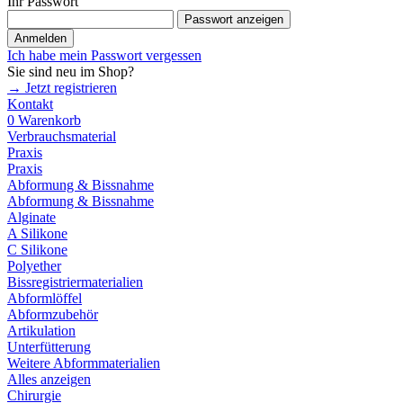
Ihr Passwort
Passwort anzeigen
Anmelden
Ich habe mein Passwort vergessen
Sie sind neu im Shop?
→ Jetzt registrieren
Kontakt
0
Warenkorb
Verbrauchsmaterial
Praxis
Praxis
Abformung & Bissnahme
Abformung & Bissnahme
Alginate
A Silikone
C Silikone
Polyether
Bissregistriermaterialien
Abformlöffel
Abformzubehör
Artikulation
Unterfütterung
Weitere Abformmaterialien
Alles anzeigen
Chirurgie