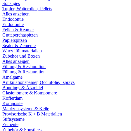
Sonstiges
Tupfer, Watterollen, Pellets
Alles anzeigen
Endodontie
Endodontie
Feilen & Reamer
Guttaperchaspitzen
Papierspitzen
Sealer & Zemente
Wurzelfüllmaterialien
Zubehör und Boxen
Alles anzeigen
Füllung & Restauration
Füllung & Restauration
Amalgame
Artikulationspapier, Occlufolie, -sprays
Bondings & Ätzmittel
Glasionomere & Kompomere
Kofferdam
Komposite
Matrizensysteme & Keile
Provisorische K + B Materialien
Stiftsysteme
Zemente
Zubehör & Sonstiges