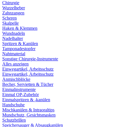
Chirurgie
Wurzelheber
Zahnzangen
Scheren
Skalpelle
Haken & Klemmen
Wundnadeln
Nadelhalter
Spritzen & Kanülen
Tamponadestopfer
Nahtmaterial
Sonstige Chirurgie-Instrumente
Alles anzeigen
Einwegartikel, Arbeitsschutz
Einwegartikel, Arbeitsschutz
Anmischblöcke
Becher, Servietten & Tücher
Einmalinstrumente
Einmal OP-Zubehör
Einmalspritzen & -kanülen
Handschuhe
Mischkanülen & Intraoraltips
Mundschutz, Gesichtsmasken
Schutzbrillen
Speichersauger & Absaugkanülen