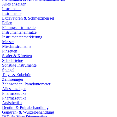
Alles anzeigen
Instrumente
Instrumente
Excavatoren & Schmelzmeissel
Feilen
Füllungsinstrumente
Instrumenteneinsätze
Instrumentenmarkierung
Messer
Mischinstrumente
Pinzetten
Scaler & Küretten
Schleifsteine
Sonstige Instrumente
Spiegel
Trays & Zubehör
Zahnreiniger
Zahnsonden, Paradontometer
Alles anzeigen
Pharmazeutika
Pharmazeutika
Anästhetika
Dentin- & Pulpabehandlung
Gangrän- & Wurzelbehandlung
IVD (In Vitro Diagnostika)