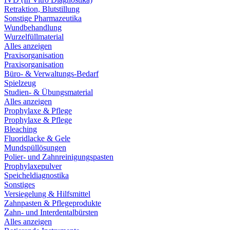
Retraktion, Blutstillung
Sonstige Pharmazeutika
Wundbehandlung
Wurzelfüllmaterial
Alles anzeigen
Praxisorganisation
Praxisorganisation
Büro- & Verwaltungs-Bedarf
Spielzeug
Studien- & Übungsmaterial
Alles anzeigen
Prophylaxe & Pflege
Prophylaxe & Pflege
Bleaching
Fluoridlacke & Gele
Mundspüllösungen
Polier- und Zahnreinigungspasten
Prophylaxepulver
Speicheldiagnostika
Sonstiges
Versiegelung & Hilfsmittel
Zahnpasten & Pflegeprodukte
Zahn- und Interdentalbürsten
Alles anzeigen