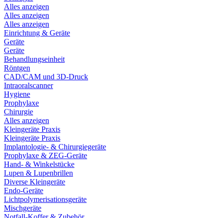
Alles anzeigen
Alles anzeigen
Alles anzeigen
Einrichtung & Geräte
Geräte
Geräte
Behandlungseinheit
Röntgen
CAD/CAM und 3D-Druck
Intraoralscanner
Hygiene
Prophylaxe
Chirurgie
Alles anzeigen
Kleingeräte Praxis
Kleingeräte Praxis
Implantologie- & Chirurgiegeräte
Prophylaxe & ZEG-Geräte
Hand- & Winkelstücke
Lupen & Lupenbrillen
Diverse Kleingeräte
Endo-Geräte
Lichtpolymerisationsgeräte
Mischgeräte
Notfall-Koffer & Zubehör