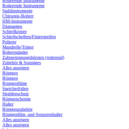
Rotierende Instrumente
Rotierende Instrumente
Stahlinstrumente
Chirurgie-Bohrer
HM-Instrumente
Diamanten
Schleifkörper
Schleifscheiben/Finierstreifen
Polierer
Mandrelle/Träger
Bohrerständer
Zahnreinigungsbürsten (rotierend)
Zubehör & Sonstiges
Alles anzeigen
Röntgen
Röntgen
Röntgenfilme
Speicherfolien
Strahlenschutz
Röntgenchemie
Halter
Röntgenzubehör
Röntgenfilm- und Sensorenhalter
Alles anzeigen
Alles anzeigen