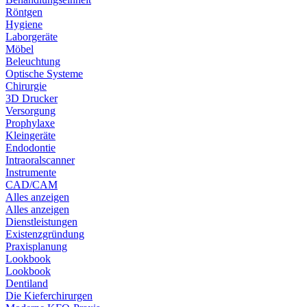
Röntgen
Hygiene
Laborgeräte
Möbel
Beleuchtung
Optische Systeme
Chirurgie
3D Drucker
Versorgung
Prophylaxe
Kleingeräte
Endodontie
Intraoralscanner
Instrumente
CAD/CAM
Alles anzeigen
Alles anzeigen
Dienstleistungen
Existenzgründung
Praxisplanung
Lookbook
Lookbook
Dentiland
Die Kieferchirurgen