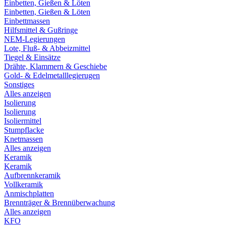
Einbetten, Gießen & Löten
Einbetten, Gießen & Löten
Einbettmassen
Hilfsmittel & Gußringe
NEM-Legierungen
Lote, Fluß- & Abbeizmittel
Tiegel & Einsätze
Drähte, Klammern & Geschiebe
Gold- & Edelmetalllegierugen
Sonstiges
Alles anzeigen
Isolierung
Isolierung
Isoliermittel
Stumpflacke
Knetmassen
Alles anzeigen
Keramik
Keramik
Aufbrennkeramik
Vollkeramik
Anmischplatten
Brennträger & Brennüberwachung
Alles anzeigen
KFO