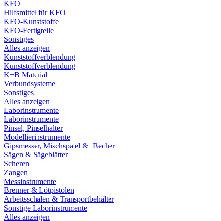
KFO
Hilfsmittel für KFO
KFO-Kunststoffe
KFO-Fertigteile
Sonstiges
Alles anzeigen
Kunststoffverblendung
Kunststoffverblendung
K+B Material
Verbundsysteme
Sonstiges
Alles anzeigen
Laborinstrumente
Laborinstrumente
Pinsel, Pinselhalter
Modellierinstrumente
Gipsmesser, Mischspatel & -Becher
Sägen & Sägeblätter
Scheren
Zangen
Messinstrumente
Brenner & Lötpistolen
Arbeitsschalen & Transportbehälter
Sonstige Laborinstrumente
Alles anzeigen