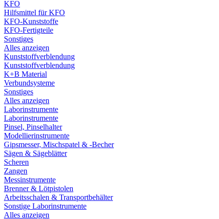
KFO
Hilfsmittel für KFO
KFO-Kunststoffe
KFO-Fertigteile
Sonstiges
Alles anzeigen
Kunststoffverblendung
Kunststoffverblendung
K+B Material
Verbundsysteme
Sonstiges
Alles anzeigen
Laborinstrumente
Laborinstrumente
Pinsel, Pinselhalter
Modellierinstrumente
Gipsmesser, Mischspatel & -Becher
Sägen & Sägeblätter
Scheren
Zangen
Messinstrumente
Brenner & Lötpistolen
Arbeitsschalen & Transportbehälter
Sonstige Laborinstrumente
Alles anzeigen