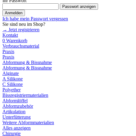
Ihr Passwort
Passwort anzeigen
Anmelden
Ich habe mein Passwort vergessen
Sie sind neu im Shop?
→ Jetzt registrieren
Kontakt
0
Warenkorb
Verbrauchsmaterial
Praxis
Praxis
Abformung & Bissnahme
Abformung & Bissnahme
Alginate
A Silikone
C Silikone
Polyether
Bissregistriermaterialien
Abformlöffel
Abformzubehör
Artikulation
Unterfütterung
Weitere Abformmaterialien
Alles anzeigen
Chirurgie