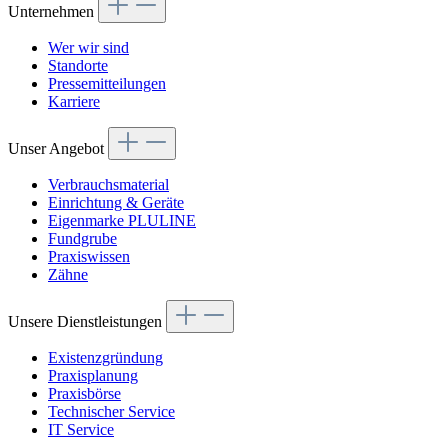
Unternehmen
Wer wir sind
Standorte
Pressemitteilungen
Karriere
Unser Angebot
Verbrauchsmaterial
Einrichtung & Geräte
Eigenmarke PLULINE
Fundgrube
Praxiswissen
Zähne
Unsere Dienstleistungen
Existenzgründung
Praxisplanung
Praxisbörse
Technischer Service
IT Service