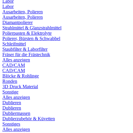
Labor
Labor
Ausarbeiten, Polieren
Ausarbeiten, Polieren
Diamantpolierer
Strahlmittel & Glanzstrahlmittel
Polierpasten & Elektrolyte
Polierer, Bürsten & Schwabbel
Schleifmittel
Staubfilter & Laborfilter
Fräser für die Frästechnik
Alles anzeigen
CAD/CAM
CAD/CAM
Blöcke & Rohlinge
Ronden
3D Druck Material
Sonstige
Alles anzeigen
Dublieren
Dublieren
Dubliermassen
Dublierzubehör & Küvetten
Sonstiges
Alles anzeigen