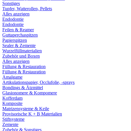
Sonstiges
Tupfer, Watterollen, Pellets
Alles anzeigen
Endodontie
Endodontie
Feilen & Reamer
Guttaperchaspitzen
Papierspitzen
Sealer & Zemente
Wurzelfüllmaterialien
Zubehör und Boxen
Alles anzeigen
Füllung & Restauration
Füllung & Restauration
Amalgame
Artikulationspapier, Occlufolie, -sprays
Bondings & Ätzmittel
Glasionomere & Kompomere
Kofferdam
Komposite
Matrizensysteme & Keile
Provisorische K + B Materialien
Stiftsysteme
Zemente
Zubehör & Sonstiges