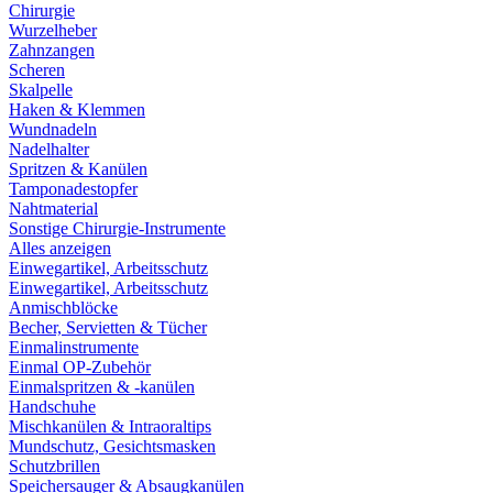
Chirurgie
Wurzelheber
Zahnzangen
Scheren
Skalpelle
Haken & Klemmen
Wundnadeln
Nadelhalter
Spritzen & Kanülen
Tamponadestopfer
Nahtmaterial
Sonstige Chirurgie-Instrumente
Alles anzeigen
Einwegartikel, Arbeitsschutz
Einwegartikel, Arbeitsschutz
Anmischblöcke
Becher, Servietten & Tücher
Einmalinstrumente
Einmal OP-Zubehör
Einmalspritzen & -kanülen
Handschuhe
Mischkanülen & Intraoraltips
Mundschutz, Gesichtsmasken
Schutzbrillen
Speichersauger & Absaugkanülen