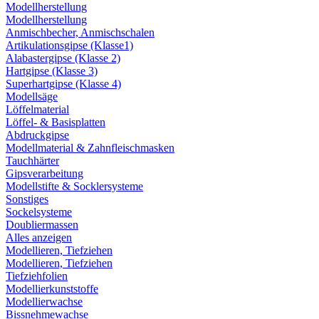
Modellherstellung
Modellherstellung
Anmischbecher, Anmischschalen
Artikulationsgipse (Klasse1)
Alabastergipse (Klasse 2)
Hartgipse (Klasse 3)
Superhartgipse (Klasse 4)
Modellsäge
Löffelmaterial
Löffel- & Basisplatten
Abdruckgipse
Modellmaterial & Zahnfleischmasken
Tauchhärter
Gipsverarbeitung
Modellstifte & Socklersysteme
Sonstiges
Sockelsysteme
Doubliermassen
Alles anzeigen
Modellieren, Tiefziehen
Modellieren, Tiefziehen
Tiefziehfolien
Modellierkunststoffe
Modellierwachse
Bissnehmewachse