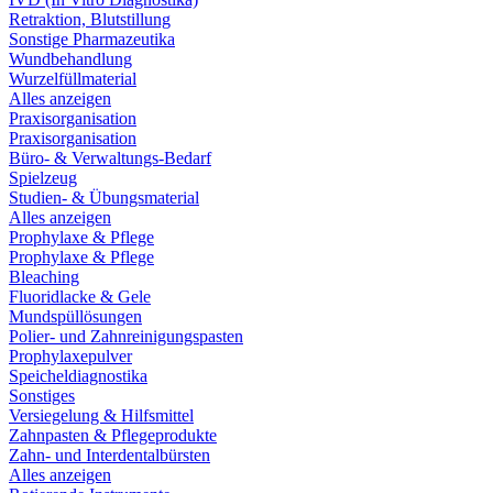
Retraktion, Blutstillung
Sonstige Pharmazeutika
Wundbehandlung
Wurzelfüllmaterial
Alles anzeigen
Praxisorganisation
Praxisorganisation
Büro- & Verwaltungs-Bedarf
Spielzeug
Studien- & Übungsmaterial
Alles anzeigen
Prophylaxe & Pflege
Prophylaxe & Pflege
Bleaching
Fluoridlacke & Gele
Mundspüllösungen
Polier- und Zahnreinigungspasten
Prophylaxepulver
Speicheldiagnostika
Sonstiges
Versiegelung & Hilfsmittel
Zahnpasten & Pflegeprodukte
Zahn- und Interdentalbürsten
Alles anzeigen