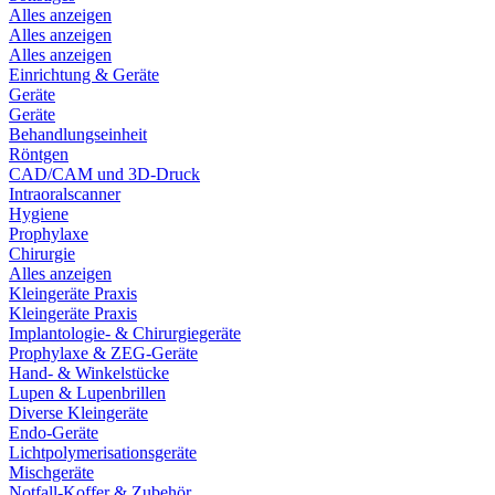
Alles anzeigen
Alles anzeigen
Alles anzeigen
Einrichtung & Geräte
Geräte
Geräte
Behandlungseinheit
Röntgen
CAD/CAM und 3D-Druck
Intraoralscanner
Hygiene
Prophylaxe
Chirurgie
Alles anzeigen
Kleingeräte Praxis
Kleingeräte Praxis
Implantologie- & Chirurgiegeräte
Prophylaxe & ZEG-Geräte
Hand- & Winkelstücke
Lupen & Lupenbrillen
Diverse Kleingeräte
Endo-Geräte
Lichtpolymerisationsgeräte
Mischgeräte
Notfall-Koffer & Zubehör