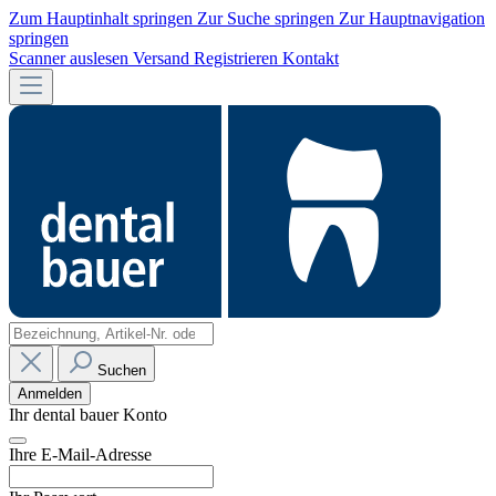
Zum Hauptinhalt springen
Zur Suche springen
Zur Hauptnavigation
springen
Scanner auslesen
Versand
Registrieren
Kontakt
Suchen
Anmelden
Ihr dental bauer Konto
Ihre E-Mail-Adresse