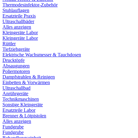
Thermodesinfektor-Zubehör
Stuhlauflagen
Ersatzteile Praxis
Ultraschallbäder
Alles anzeigen
Kleingeräte Labor
Kleingeräte Labor
Rüttler
Tiefziehgeräte
Elektrische Wachsmesser & Tauchdosen
Drucktöpfe
Absaugungen
Poliermotoren
Dampfstrahlen & Reinigen
Einbetten & Vorwärmen
Ultraschallbad
Anrührgeräte
Technikmaschinen
Sonstige Kleingeräte
Ersatzteile Labor
Brenner & Lötpistolen
Alles anzeigen
Fundgrube
Fundgrube
Behandlungseinheit