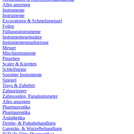
Alles anzeigen
Instrumente
Instrumente
Excavatoren & Schmelzmeissel
Feilen
Füllungsinstrumente
Instrumenteneinsätze
Instrumentenmarkierung
Messer
Mischinstrumente
Pinzetten
Scaler & Küretten
Schleifsteine
Sonstige Instrumente
Spiegel
Trays & Zubehör
Zahnreiniger
Zahnsonden, Paradontometer
Alles anzeigen
Pharmazeutika
Pharmazeutika
Anästhetika
Dentin- & Pulpabehandlung
Gangrän- & Wurzelbehandlung
IVD (In Vitro Diagnostika)