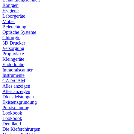
Röntgen
Hygiene
Laborgeräte
Möbel
Beleuchtung
Optische Systeme
Chirurgie
3D Drucker
Versorgung
Prophylaxe
Kleingeräte
Endodontie
Intraoralscanner
Instrumente
CAD/CAM
Alles anzeigen
Alles anzeigen
Dienstleistungen
Existenzgründung
Praxisplanung
Lookbook
Lookbook
Dentiland
Die Kieferchirurgen