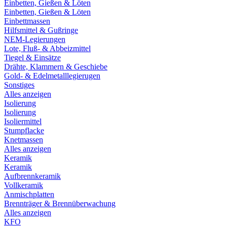
Einbetten, Gießen & Löten
Einbetten, Gießen & Löten
Einbettmassen
Hilfsmittel & Gußringe
NEM-Legierungen
Lote, Fluß- & Abbeizmittel
Tiegel & Einsätze
Drähte, Klammern & Geschiebe
Gold- & Edelmetalllegierugen
Sonstiges
Alles anzeigen
Isolierung
Isolierung
Isoliermittel
Stumpflacke
Knetmassen
Alles anzeigen
Keramik
Keramik
Aufbrennkeramik
Vollkeramik
Anmischplatten
Brennträger & Brennüberwachung
Alles anzeigen
KFO