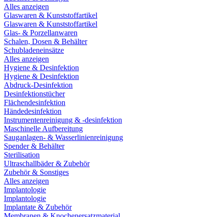
Alles anzeigen
Glaswaren & Kunststoffartikel
Glaswaren & Kunststoffartikel
Glas- & Porzellanwaren
Schalen, Dosen & Behälter
Schubladeneinsätze
Alles anzeigen
Hygiene & Desinfektion
Hygiene & Desinfektion
Abdruck-Desinfektion
Desinfektionstücher
Flächendesinfektion
Händedesinfektion
Instrumentenreinigung & -desinfektion
Maschinelle Aufbereitung
Sauganlagen- & Wasserlinienreinigung
Spender & Behälter
Sterilisation
Ultraschallbäder & Zubehör
Zubehör & Sonstiges
Alles anzeigen
Implantologie
Implantologie
Implantate & Zubehör
Membranen & Knochenersatzmaterial