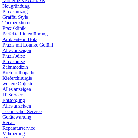
Moderne KFO-Praxis
Neugründung
Praxisumzug
Graffiti-Style
Themenzimmer
Praxisklinik
Perfekte Linienführung
Ambiente in Holz
Praxis mit Lounge Gefühl
Alles anzeigen
Praxisbörse
Praxisbörse
Zahnmedizin
Kieferorthopädie
Kieferchirurgie
weitere Objekte
Alles anzeigen
IT Service
Entsorgung
Alles anzeigen
Technischer Service
Gerätewartung
Recall
Reparaturservice
Validierung