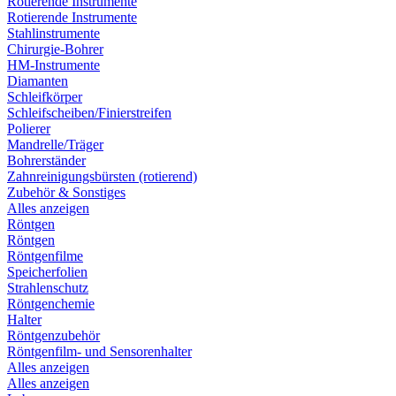
Rotierende Instrumente
Rotierende Instrumente
Stahlinstrumente
Chirurgie-Bohrer
HM-Instrumente
Diamanten
Schleifkörper
Schleifscheiben/Finierstreifen
Polierer
Mandrelle/Träger
Bohrerständer
Zahnreinigungsbürsten (rotierend)
Zubehör & Sonstiges
Alles anzeigen
Röntgen
Röntgen
Röntgenfilme
Speicherfolien
Strahlenschutz
Röntgenchemie
Halter
Röntgenzubehör
Röntgenfilm- und Sensorenhalter
Alles anzeigen
Alles anzeigen