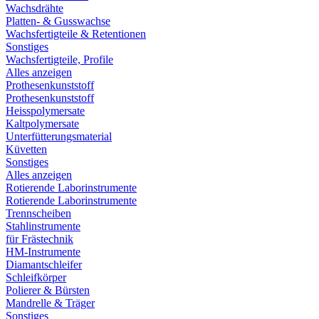
Wachsdrähte
Platten- & Gusswachse
Wachsfertigteile & Retentionen
Sonstiges
Wachsfertigteile, Profile
Alles anzeigen
Prothesenkunststoff
Prothesenkunststoff
Heisspolymersate
Kaltpolymersate
Unterfütterungsmaterial
Küvetten
Sonstiges
Alles anzeigen
Rotierende Laborinstrumente
Rotierende Laborinstrumente
Trennscheiben
Stahlinstrumente
für Frästechnik
HM-Instrumente
Diamantschleifer
Schleifkörper
Polierer & Bürsten
Mandrelle & Träger
Sonstiges