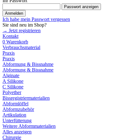
Ihr Passwort
Passwort anzeigen
Anmelden
Ich habe mein Passwort vergessen
Sie sind neu im Shop?
→ Jetzt registrieren
Kontakt
0
Warenkorb
Verbrauchsmaterial
Praxis
Praxis
Abformung & Bissnahme
Abformung & Bissnahme
Alginate
A Silikone
C Silikone
Polyether
Bissregistriermaterialien
Abformlöffel
Abformzubehör
Artikulation
Unterfütterung
Weitere Abformmaterialien
Alles anzeigen
Chirurgie