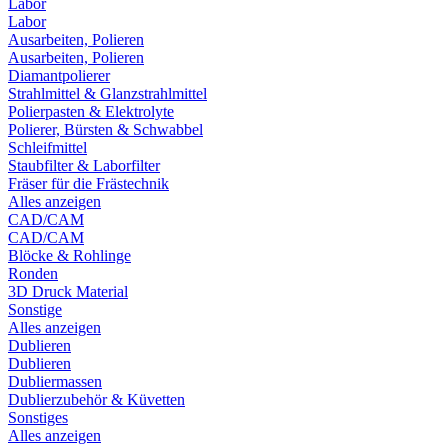
Labor
Labor
Ausarbeiten, Polieren
Ausarbeiten, Polieren
Diamantpolierer
Strahlmittel & Glanzstrahlmittel
Polierpasten & Elektrolyte
Polierer, Bürsten & Schwabbel
Schleifmittel
Staubfilter & Laborfilter
Fräser für die Frästechnik
Alles anzeigen
CAD/CAM
CAD/CAM
Blöcke & Rohlinge
Ronden
3D Druck Material
Sonstige
Alles anzeigen
Dublieren
Dublieren
Dubliermassen
Dublierzubehör & Küvetten
Sonstiges
Alles anzeigen