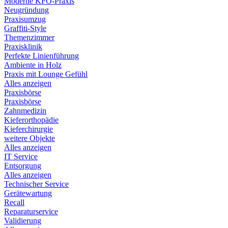
Moderne KFO-Praxis
Neugründung
Praxisumzug
Graffiti-Style
Themenzimmer
Praxisklinik
Perfekte Linienführung
Ambiente in Holz
Praxis mit Lounge Gefühl
Alles anzeigen
Praxisbörse
Praxisbörse
Zahnmedizin
Kieferorthopädie
Kieferchirurgie
weitere Objekte
Alles anzeigen
IT Service
Entsorgung
Alles anzeigen
Technischer Service
Gerätewartung
Recall
Reparaturservice
Validierung