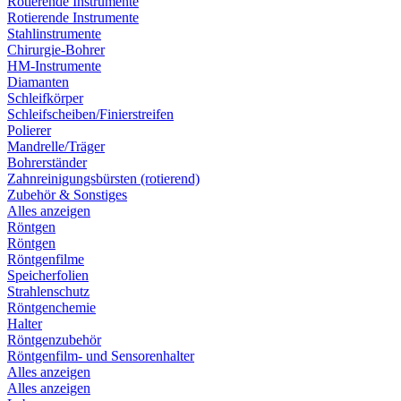
Rotierende Instrumente
Rotierende Instrumente
Stahlinstrumente
Chirurgie-Bohrer
HM-Instrumente
Diamanten
Schleifkörper
Schleifscheiben/Finierstreifen
Polierer
Mandrelle/Träger
Bohrerständer
Zahnreinigungsbürsten (rotierend)
Zubehör & Sonstiges
Alles anzeigen
Röntgen
Röntgen
Röntgenfilme
Speicherfolien
Strahlenschutz
Röntgenchemie
Halter
Röntgenzubehör
Röntgenfilm- und Sensorenhalter
Alles anzeigen
Alles anzeigen