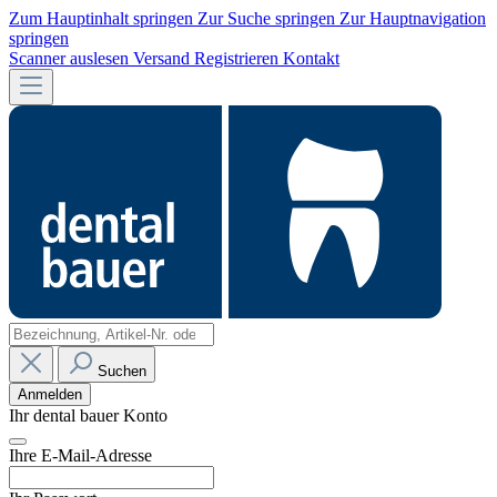
Zum Hauptinhalt springen
Zur Suche springen
Zur Hauptnavigation
springen
Scanner auslesen
Versand
Registrieren
Kontakt
Suchen
Anmelden
Ihr dental bauer Konto
Ihre E-Mail-Adresse