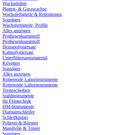
Wachsdrähte
Platten- & Gusswachse
Wachsfertigteile & Retentionen
Sonstiges
Wachsfertigteile, Profile
Alles anzeigen
Prothesenkunststoff
Prothesenkunststoff
Heisspolymersate
Kaltpolymersate
Unterfütterungsmaterial
Küvetten
Sonstiges
Alles anzeigen
Rotierende Laborinstrumente
Rotierende Laborinstrumente
Trennscheiben
Stahlinstrumente
für Frästechnik
HM-Instrumente
Diamantschleifer
Schleifkörper
Polierer & Bürsten
Mandrelle & Träger
Sonstiges