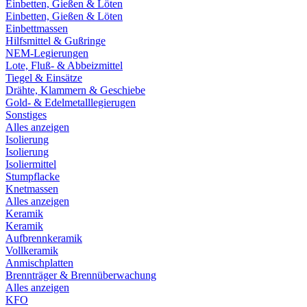
Einbetten, Gießen & Löten
Einbetten, Gießen & Löten
Einbettmassen
Hilfsmittel & Gußringe
NEM-Legierungen
Lote, Fluß- & Abbeizmittel
Tiegel & Einsätze
Drähte, Klammern & Geschiebe
Gold- & Edelmetalllegierugen
Sonstiges
Alles anzeigen
Isolierung
Isolierung
Isoliermittel
Stumpflacke
Knetmassen
Alles anzeigen
Keramik
Keramik
Aufbrennkeramik
Vollkeramik
Anmischplatten
Brennträger & Brennüberwachung
Alles anzeigen
KFO