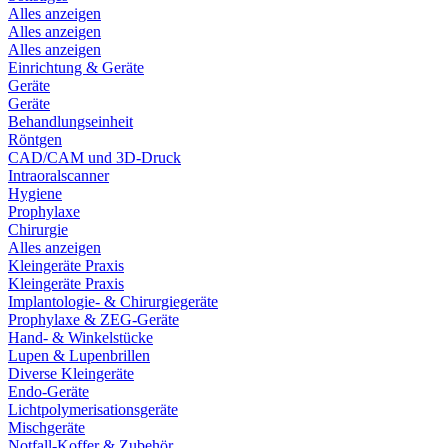
Alles anzeigen
Alles anzeigen
Alles anzeigen
Einrichtung & Geräte
Geräte
Geräte
Behandlungseinheit
Röntgen
CAD/CAM und 3D-Druck
Intraoralscanner
Hygiene
Prophylaxe
Chirurgie
Alles anzeigen
Kleingeräte Praxis
Kleingeräte Praxis
Implantologie- & Chirurgiegeräte
Prophylaxe & ZEG-Geräte
Hand- & Winkelstücke
Lupen & Lupenbrillen
Diverse Kleingeräte
Endo-Geräte
Lichtpolymerisationsgeräte
Mischgeräte
Notfall-Koffer & Zubehör