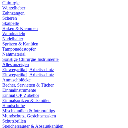
Chirurgie
Wurzelheber
Zahnzangen
Scheren
Skalpelle
Haken & Klemmen
Wundnadeln
Nadelhalter
Spritzen & Kanülen
Tamponadestopfer
Nahtmaterial
Sonstige Chirurgie-Instrumente
Alles anzeigen
Einwegartikel, Arbeitsschutz
Einwegartikel, Arbeitsschutz
Anmischblöcke
Becher, Servietten & Tücher
Einmalinstrumente
Einmal OP-Zubehör
Einmalspritzen & -kanülen
Handschuhe
Mischkanülen & Intraoraltips
Mundschutz, Gesichtsmasken
Schutzbrillen
Speichersauger & Absaugkanülen