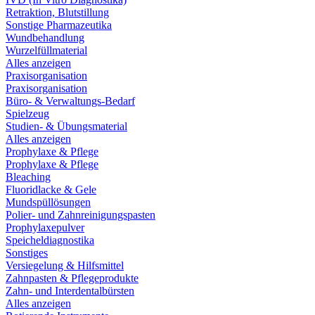
Retraktion, Blutstillung
Sonstige Pharmazeutika
Wundbehandlung
Wurzelfüllmaterial
Alles anzeigen
Praxisorganisation
Praxisorganisation
Büro- & Verwaltungs-Bedarf
Spielzeug
Studien- & Übungsmaterial
Alles anzeigen
Prophylaxe & Pflege
Prophylaxe & Pflege
Bleaching
Fluoridlacke & Gele
Mundspüllösungen
Polier- und Zahnreinigungspasten
Prophylaxepulver
Speicheldiagnostika
Sonstiges
Versiegelung & Hilfsmittel
Zahnpasten & Pflegeprodukte
Zahn- und Interdentalbürsten
Alles anzeigen