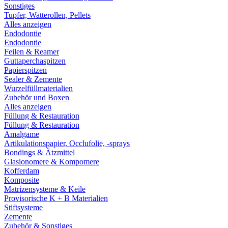
Sonstiges
Tupfer, Watterollen, Pellets
Alles anzeigen
Endodontie
Endodontie
Feilen & Reamer
Guttaperchaspitzen
Papierspitzen
Sealer & Zemente
Wurzelfüllmaterialien
Zubehör und Boxen
Alles anzeigen
Füllung & Restauration
Füllung & Restauration
Amalgame
Artikulationspapier, Occlufolie, -sprays
Bondings & Ätzmittel
Glasionomere & Kompomere
Kofferdam
Komposite
Matrizensysteme & Keile
Provisorische K + B Materialien
Stiftsysteme
Zemente
Zubehör & Sonstiges