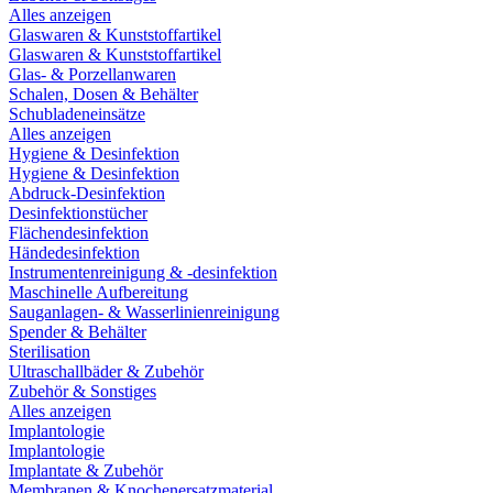
Alles anzeigen
Glaswaren & Kunststoffartikel
Glaswaren & Kunststoffartikel
Glas- & Porzellanwaren
Schalen, Dosen & Behälter
Schubladeneinsätze
Alles anzeigen
Hygiene & Desinfektion
Hygiene & Desinfektion
Abdruck-Desinfektion
Desinfektionstücher
Flächendesinfektion
Händedesinfektion
Instrumentenreinigung & -desinfektion
Maschinelle Aufbereitung
Sauganlagen- & Wasserlinienreinigung
Spender & Behälter
Sterilisation
Ultraschallbäder & Zubehör
Zubehör & Sonstiges
Alles anzeigen
Implantologie
Implantologie
Implantate & Zubehör
Membranen & Knochenersatzmaterial