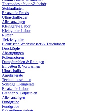
Thermodesinfektor-Zubehör
Stuhlauflagen
Ersatzteile Praxis
Ultraschallbäder
Alles anzeigen
Kleingeräte Labor
Kleingeräte Labor
Rüttler
Tiefziehgeräte
Elektrische Wachsmesser & Tauchdosen
Drucktöpfe
Absaugungen
Poliermotoren
Dampfstrahlen & Reinigen
Einbetten & Vorwärmen
Ultraschallbad
Anrührgeräte
Technikmaschinen
Sonstige Kleingeräte
Ersatzteile Labor
Brenner & Lötpistolen
Alles anzeigen
Fundgrube
Fundgrube
Behandlungseinheit