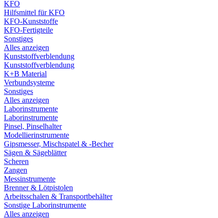
KFO
Hilfsmittel für KFO
KFO-Kunststoffe
KFO-Fertigteile
Sonstiges
Alles anzeigen
Kunststoffverblendung
Kunststoffverblendung
K+B Material
Verbundsysteme
Sonstiges
Alles anzeigen
Laborinstrumente
Laborinstrumente
Pinsel, Pinselhalter
Modellierinstrumente
Gipsmesser, Mischspatel & -Becher
Sägen & Sägeblätter
Scheren
Zangen
Messinstrumente
Brenner & Lötpistolen
Arbeitsschalen & Transportbehälter
Sonstige Laborinstrumente
Alles anzeigen