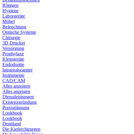
Röntgen
Hygiene
Laborgeräte
Möbel
Beleuchtung
Optische Systeme
Chirurgie
3D Drucker
Versorgung
Prophylaxe
Kleingeräte
Endodontie
Intraoralscanner
Instrumente
CAD/CAM
Alles anzeigen
Alles anzeigen
Dienstleistungen
Existenzgründung
Praxisplanung
Lookbook
Lookbook
Dentiland
Die Kieferchirurgen