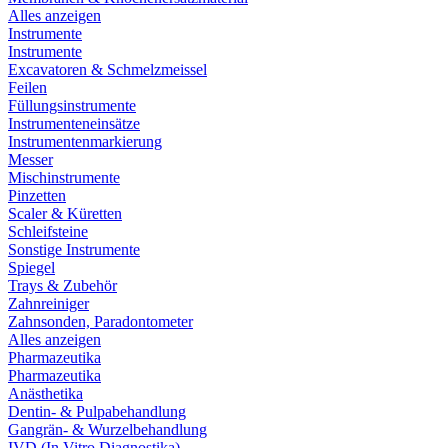
Alles anzeigen
Instrumente
Instrumente
Excavatoren & Schmelzmeissel
Feilen
Füllungsinstrumente
Instrumenteneinsätze
Instrumentenmarkierung
Messer
Mischinstrumente
Pinzetten
Scaler & Küretten
Schleifsteine
Sonstige Instrumente
Spiegel
Trays & Zubehör
Zahnreiniger
Zahnsonden, Paradontometer
Alles anzeigen
Pharmazeutika
Pharmazeutika
Anästhetika
Dentin- & Pulpabehandlung
Gangrän- & Wurzelbehandlung
IVD (In Vitro Diagnostika)