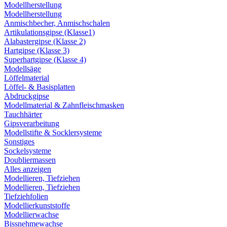
Modellherstellung
Modellherstellung
Anmischbecher, Anmischschalen
Artikulationsgipse (Klasse1)
Alabastergipse (Klasse 2)
Hartgipse (Klasse 3)
Superhartgipse (Klasse 4)
Modellsäge
Löffelmaterial
Löffel- & Basisplatten
Abdruckgipse
Modellmaterial & Zahnfleischmasken
Tauchhärter
Gipsverarbeitung
Modellstifte & Socklersysteme
Sonstiges
Sockelsysteme
Doubliermassen
Alles anzeigen
Modellieren, Tiefziehen
Modellieren, Tiefziehen
Tiefziehfolien
Modellierkunststoffe
Modellierwachse
Bissnehmewachse