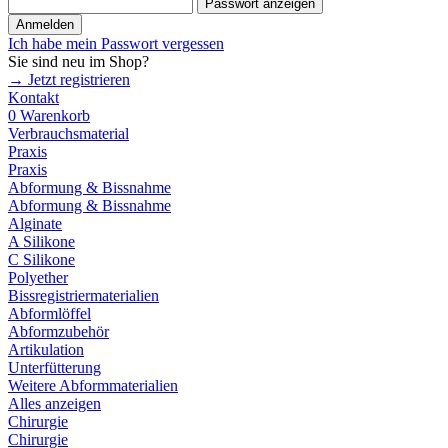
Passwort anzeigen
Anmelden
Ich habe mein Passwort vergessen
Sie sind neu im Shop?
→ Jetzt registrieren
Kontakt
0
Warenkorb
Verbrauchsmaterial
Praxis
Praxis
Abformung & Bissnahme
Abformung & Bissnahme
Alginate
A Silikone
C Silikone
Polyether
Bissregistriermaterialien
Abformlöffel
Abformzubehör
Artikulation
Unterfütterung
Weitere Abformmaterialien
Alles anzeigen
Chirurgie
Chirurgie