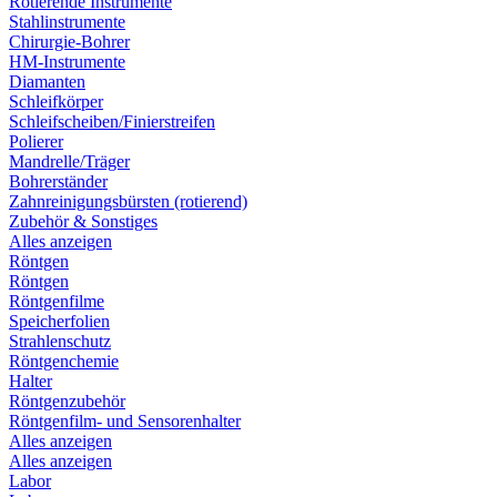
Rotierende Instrumente
Stahlinstrumente
Chirurgie-Bohrer
HM-Instrumente
Diamanten
Schleifkörper
Schleifscheiben/Finierstreifen
Polierer
Mandrelle/Träger
Bohrerständer
Zahnreinigungsbürsten (rotierend)
Zubehör & Sonstiges
Alles anzeigen
Röntgen
Röntgen
Röntgenfilme
Speicherfolien
Strahlenschutz
Röntgenchemie
Halter
Röntgenzubehör
Röntgenfilm- und Sensorenhalter
Alles anzeigen
Alles anzeigen
Labor