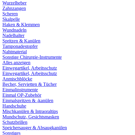
Wurzelheber
Zahnzangen
Scheren
Skalpelle
Haken & Klemmen
Wundnadeln
Nadelhalter
Spritzen & Kanülen
Tamponadestopfer
Nahtmaterial
Sonstige Chirurgie-Instrumente
Alles anzeigen
Einwegartikel, Arbeitsschutz
Einwegartikel, Arbeitsschutz
Anmischblöcke
Becher, Servietten & Tücher
Einmalinstrumente
Einmal OP-Zubehör
Einmalspritzen & -kanülen
Handschuhe
Mischkanülen & Intraoraltips
Mundschutz, Gesichtsmasken
Schutzbrillen
Speichersauger & Absaugkanülen
Sonstiges