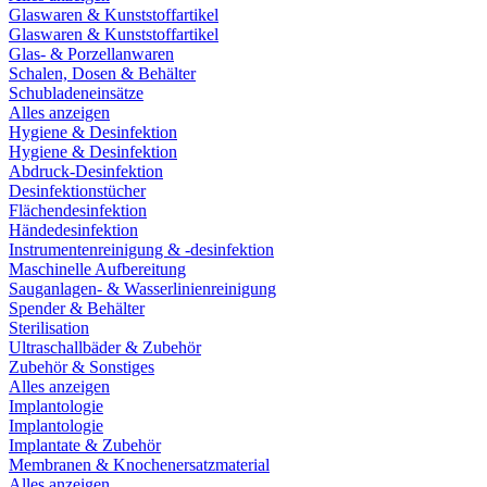
Glaswaren & Kunststoffartikel
Glaswaren & Kunststoffartikel
Glas- & Porzellanwaren
Schalen, Dosen & Behälter
Schubladeneinsätze
Alles anzeigen
Hygiene & Desinfektion
Hygiene & Desinfektion
Abdruck-Desinfektion
Desinfektionstücher
Flächendesinfektion
Händedesinfektion
Instrumentenreinigung & -desinfektion
Maschinelle Aufbereitung
Sauganlagen- & Wasserlinienreinigung
Spender & Behälter
Sterilisation
Ultraschallbäder & Zubehör
Zubehör & Sonstiges
Alles anzeigen
Implantologie
Implantologie
Implantate & Zubehör
Membranen & Knochenersatzmaterial
Alles anzeigen