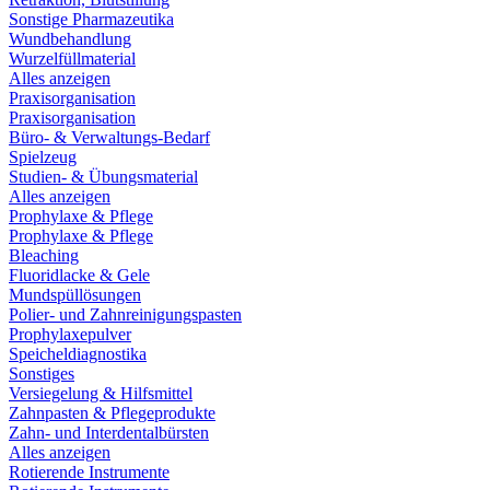
Sonstige Pharmazeutika
Wundbehandlung
Wurzelfüllmaterial
Alles anzeigen
Praxisorganisation
Praxisorganisation
Büro- & Verwaltungs-Bedarf
Spielzeug
Studien- & Übungsmaterial
Alles anzeigen
Prophylaxe & Pflege
Prophylaxe & Pflege
Bleaching
Fluoridlacke & Gele
Mundspüllösungen
Polier- und Zahnreinigungspasten
Prophylaxepulver
Speicheldiagnostika
Sonstiges
Versiegelung & Hilfsmittel
Zahnpasten & Pflegeprodukte
Zahn- und Interdentalbürsten
Alles anzeigen
Rotierende Instrumente