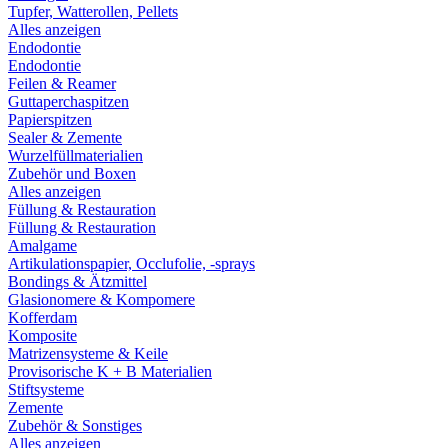
Tupfer, Watterollen, Pellets
Alles anzeigen
Endodontie
Endodontie
Feilen & Reamer
Guttaperchaspitzen
Papierspitzen
Sealer & Zemente
Wurzelfüllmaterialien
Zubehör und Boxen
Alles anzeigen
Füllung & Restauration
Füllung & Restauration
Amalgame
Artikulationspapier, Occlufolie, -sprays
Bondings & Ätzmittel
Glasionomere & Kompomere
Kofferdam
Komposite
Matrizensysteme & Keile
Provisorische K + B Materialien
Stiftsysteme
Zemente
Zubehör & Sonstiges
Alles anzeigen