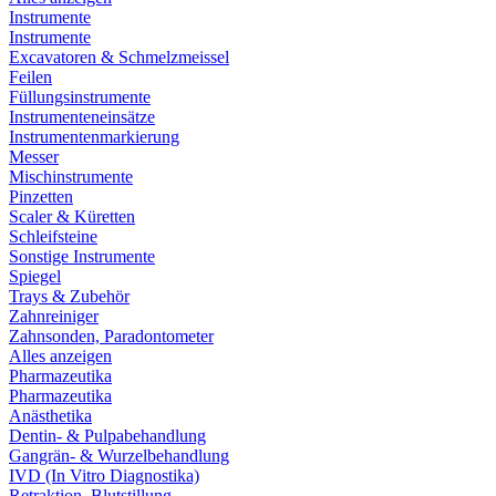
Instrumente
Instrumente
Excavatoren & Schmelzmeissel
Feilen
Füllungsinstrumente
Instrumenteneinsätze
Instrumentenmarkierung
Messer
Mischinstrumente
Pinzetten
Scaler & Küretten
Schleifsteine
Sonstige Instrumente
Spiegel
Trays & Zubehör
Zahnreiniger
Zahnsonden, Paradontometer
Alles anzeigen
Pharmazeutika
Pharmazeutika
Anästhetika
Dentin- & Pulpabehandlung
Gangrän- & Wurzelbehandlung
IVD (In Vitro Diagnostika)
Retraktion, Blutstillung