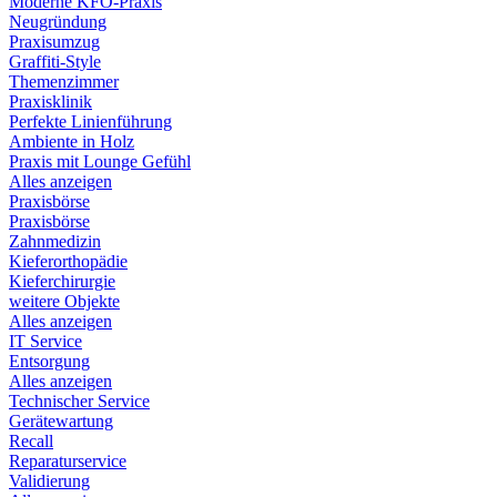
Moderne KFO-Praxis
Neugründung
Praxisumzug
Graffiti-Style
Themenzimmer
Praxisklinik
Perfekte Linienführung
Ambiente in Holz
Praxis mit Lounge Gefühl
Alles anzeigen
Praxisbörse
Praxisbörse
Zahnmedizin
Kieferorthopädie
Kieferchirurgie
weitere Objekte
Alles anzeigen
IT Service
Entsorgung
Alles anzeigen
Technischer Service
Gerätewartung
Recall
Reparaturservice
Validierung