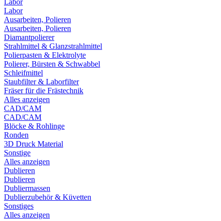
Labor
Labor
Ausarbeiten, Polieren
Ausarbeiten, Polieren
Diamantpolierer
Strahlmittel & Glanzstrahlmittel
Polierpasten & Elektrolyte
Polierer, Bürsten & Schwabbel
Schleifmittel
Staubfilter & Laborfilter
Fräser für die Frästechnik
Alles anzeigen
CAD/CAM
CAD/CAM
Blöcke & Rohlinge
Ronden
3D Druck Material
Sonstige
Alles anzeigen
Dublieren
Dublieren
Dubliermassen
Dublierzubehör & Küvetten
Sonstiges
Alles anzeigen