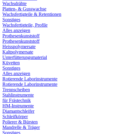
Wachsdrähte
Platten- & Gusswachse
Wachsfertigteile & Retentionen
Sonstiges
Wachsfertigteile, Profile
Alles anzeigen
Prothesenkunststoff
Prothesenkunststoff
Heisspolymersate
Kaltpolymersate
Unterfütterungsmaterial
Küvetten
Sonstiges
Alles anzeigen
Rotierende Laborinstrumente
Rotierende Laborinstrumente
Trennscheiben
Stahlinstrumente
für Frästechnik
HM-Instrumente
Diamantschleifer
Schleifkörper
Polierer & Bürsten
Mandrelle & Träger
Sonstiges