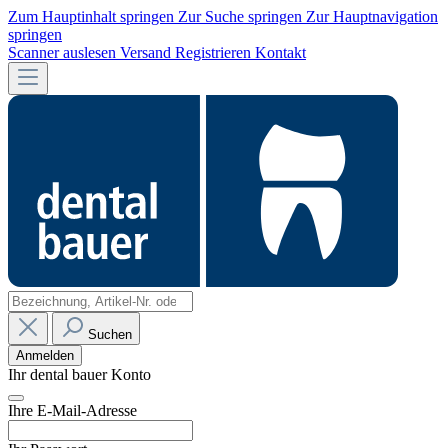
Zum Hauptinhalt springen
Zur Suche springen
Zur Hauptnavigation
springen
Scanner auslesen
Versand
Registrieren
Kontakt
Suchen
Anmelden
Ihr dental bauer Konto
Ihre E-Mail-Adresse