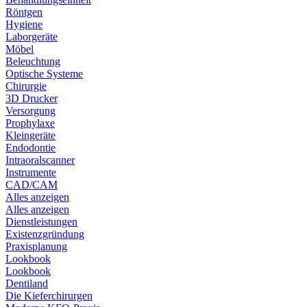
Röntgen
Hygiene
Laborgeräte
Möbel
Beleuchtung
Optische Systeme
Chirurgie
3D Drucker
Versorgung
Prophylaxe
Kleingeräte
Endodontie
Intraoralscanner
Instrumente
CAD/CAM
Alles anzeigen
Alles anzeigen
Dienstleistungen
Existenzgründung
Praxisplanung
Lookbook
Lookbook
Dentiland
Die Kieferchirurgen