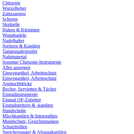
Chirurgie
Wurzelheber
Zahnzangen
Scheren
Skalpelle
Haken & Klemmen
Wundnadeln
Nadelhalter
Spritzen & Kanülen
Tamponadestopfer
Nahtmaterial
Sonstige Chirurgie-Instrumente
Alles anzeigen
Einwegartikel, Arbeitsschutz
Einwegartikel, Arbeitsschutz
Anmischblöcke
Becher, Servietten & Tücher
Einmalinstrumente
Einmal OP-Zubehör
Einmalspritzen & -kanülen
Handschuhe
Mischkanülen & Intraoraltips
Mundschutz, Gesichtsmasken
Schutzbrillen
Speichersauger & Absaugkanülen