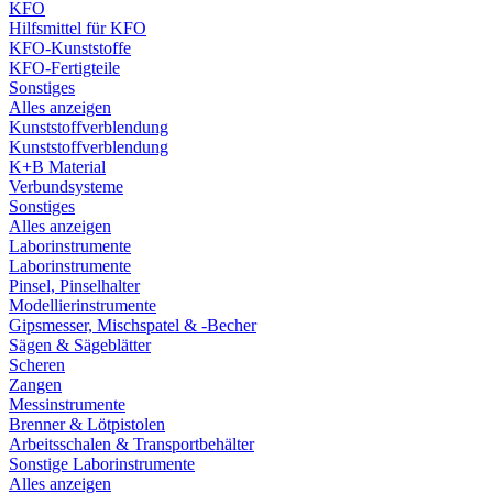
KFO
Hilfsmittel für KFO
KFO-Kunststoffe
KFO-Fertigteile
Sonstiges
Alles anzeigen
Kunststoffverblendung
Kunststoffverblendung
K+B Material
Verbundsysteme
Sonstiges
Alles anzeigen
Laborinstrumente
Laborinstrumente
Pinsel, Pinselhalter
Modellierinstrumente
Gipsmesser, Mischspatel & -Becher
Sägen & Sägeblätter
Scheren
Zangen
Messinstrumente
Brenner & Lötpistolen
Arbeitsschalen & Transportbehälter
Sonstige Laborinstrumente
Alles anzeigen