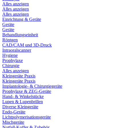
Alles anzeigen
Alles anzeigen
Alles anzeigen
Einrichtung & Geräte
Geräte
Geräte
Behandlungseinheit
Röntgen
CAD/CAM und 3D-Druck
Intraoralscanner
Hygiene
Prophylaxe
Chirurgie
Alles anzeigen
Kleingeräte Praxis
Kleingeräte Praxis
Implantologie- & Chirurgiegeräte
Prophylaxe & ZEG-Geräte
Hand- & Winkelstücke
Lupen & Lupenbrillen
Diverse Kleingeräte
Endo-Geräte
Lichtpolymerisationsgeräte
Mischgeräte
Notfall-Koffer & Zubehör