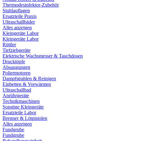
Thermodesinfektor-Zubehör
Stuhlauflagen
Ersatzteile Praxis
Ultraschallbäder
Alles anzeigen
Kleingeräte Labor
Kleingeräte Labor
Rüttler
Tiefziehgeräte
Elektrische Wachsmesser & Tauchdosen
Drucktöpfe
Absaugungen
Poliermotoren
Dampfstrahlen & Reinigen
Einbetten & Vorwärmen
Ultraschallbad
Anrührgeräte
Technikmaschinen
Sonstige Kleingeräte
Ersatzteile Labor
Brenner & Lötpistolen
Alles anzeigen
Fundgrube
Fundgrube
Behandlungseinheit