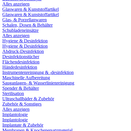
Alles anzeigen
Glaswaren & Kunststoffartikel
Glaswaren & Kunststoffartikel
Glas- & Porzellanwaren
Schalen, Dosen & Behälter
Schubladeneinsätze
Alles anzeigen
Hygiene & Desinfektion
Hygiene & Desinfektion
Abdruck-Desinfektion
Desinfektionstücher
Flächendesinfektion
Händedesinfektion
Instrumentenreinigung & -desinfektion
Maschinelle Aufbereitung
Sauganlagen- & Wasserlinienreinigung
Spender & Behälter
Sterilisation
Ultraschallbäder & Zubehör
Zubehör & Sonstiges
Alles anzeigen
Implantologie
Implantologie
Implantate & Zubehör
Membranen & Knochenersatzmaterial