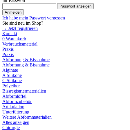
Ihr Passwort
Passwort anzeigen
Anmelden
Ich habe mein Passwort vergessen
Sie sind neu im Shop?
→ Jetzt registrieren
Kontakt
0
Warenkorb
Verbrauchsmaterial
Praxis
Praxis
Abformung & Bissnahme
Abformung & Bissnahme
Alginate
A Silikone
C Silikone
Polyether
Bissregistriermaterialien
Abformlöffel
Abformzubehör
Artikulation
Unterfütterung
Weitere Abformmaterialien
Alles anzeigen
Chirurgie