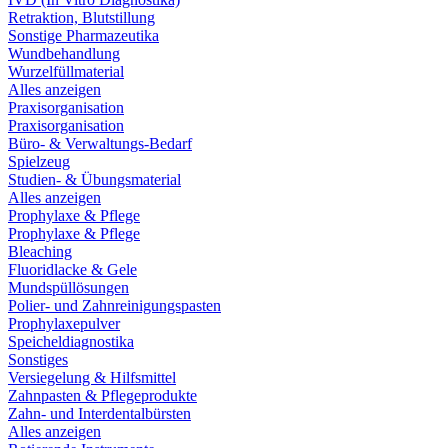
Retraktion, Blutstillung
Sonstige Pharmazeutika
Wundbehandlung
Wurzelfüllmaterial
Alles anzeigen
Praxisorganisation
Praxisorganisation
Büro- & Verwaltungs-Bedarf
Spielzeug
Studien- & Übungsmaterial
Alles anzeigen
Prophylaxe & Pflege
Prophylaxe & Pflege
Bleaching
Fluoridlacke & Gele
Mundspüllösungen
Polier- und Zahnreinigungspasten
Prophylaxepulver
Speicheldiagnostika
Sonstiges
Versiegelung & Hilfsmittel
Zahnpasten & Pflegeprodukte
Zahn- und Interdentalbürsten
Alles anzeigen