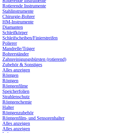
Rotierende Instrumente
Rotierende Instrumente
Stahlinstrumente
Chirurgie-Bohrer
HM-Instrumente
Diamanten
Schleifkörper
Schleifscheiben/Finierstreifen
Polierer
Mandrelle/Träger
Bohrerständer
Zahnreinigungsbürsten (rotierend)
Zubehör & Sonstiges
Alles anzeigen
Röntgen
Röntgen
Röntgenfilme
Speicherfolien
Strahlenschutz
Röntgenchemie
Halter
Röntgenzubehör
Röntgenfilm- und Sensorenhalter
Alles anzeigen
Alles anzeigen