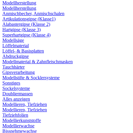
Modellherstellung
Modellherstellung
Anmischbecher, Anmischschalen
Artikulationsgipse (Klasse1)
Alabastergipse (Klasse 2)
Hartgipse (Klasse 3)
Superhartgipse (Klasse 4)
Modellsäge
Löffelmaterial
Löffel- & Basisplatten
Abdruckgipse
Modellmaterial & Zahnfleischmasken
Tauchhärter
Gipsverarbeitung
Modellstifte & Socklersysteme
Sonstiges
Sockelsysteme
Doubliermassen
Alles anzeigen
Modellieren, Tiefziehen
Modellieren, Tiefziehen
Tiefziehfolien
Modellierkunststoffe
Modellierwachse
Bissnehmewachse