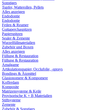
Sonstiges
Tupfer, Watterollen, Pellets
Alles anzeigen
Endodontie
Endodontie
Feilen & Reamer
Guttaperchaspitzen
Papierspitzen
Sealer & Zemente
Wurzelfüllmaterialien
Zubehör und Boxen
Alles anzeigen
Füllung & Restauration
Füllung & Restauration
Amalgame
Artikulationspapier, Occlufolie, -sprays
Bondings & Ätzmittel
Glasionomere & Kompomere
Kofferdam
Komposite
Matrizensysteme & Keile
Provisorische K + B Materialien
Stiftsysteme
Zemente
Zubehör & Sonstiges