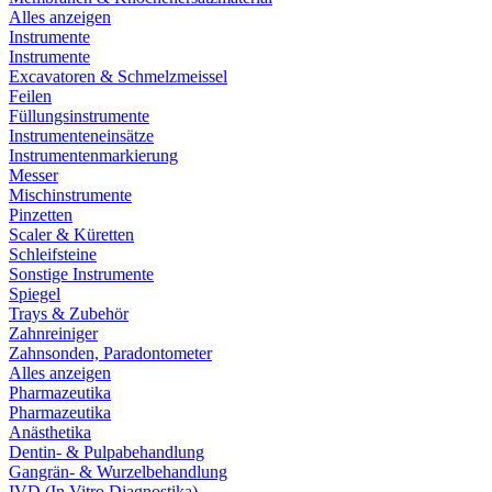
Alles anzeigen
Instrumente
Instrumente
Excavatoren & Schmelzmeissel
Feilen
Füllungsinstrumente
Instrumenteneinsätze
Instrumentenmarkierung
Messer
Mischinstrumente
Pinzetten
Scaler & Küretten
Schleifsteine
Sonstige Instrumente
Spiegel
Trays & Zubehör
Zahnreiniger
Zahnsonden, Paradontometer
Alles anzeigen
Pharmazeutika
Pharmazeutika
Anästhetika
Dentin- & Pulpabehandlung
Gangrän- & Wurzelbehandlung
IVD (In Vitro Diagnostika)