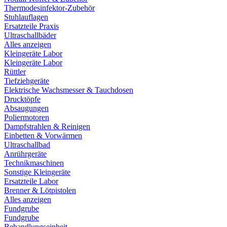
Thermodesinfektor-Zubehör
Stuhlauflagen
Ersatzteile Praxis
Ultraschallbäder
Alles anzeigen
Kleingeräte Labor
Kleingeräte Labor
Rüttler
Tiefziehgeräte
Elektrische Wachsmesser & Tauchdosen
Drucktöpfe
Absaugungen
Poliermotoren
Dampfstrahlen & Reinigen
Einbetten & Vorwärmen
Ultraschallbad
Anrührgeräte
Technikmaschinen
Sonstige Kleingeräte
Ersatzteile Labor
Brenner & Lötpistolen
Alles anzeigen
Fundgrube
Fundgrube
Behandlungseinheit