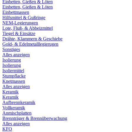
Einbetten, Gießen & Löten
Einbetten, Gießen & Löten
Einbettmassen
Hilfsmittel & Gußringe
NEM-Legierungen
Lote, Fluß- & Abbeizmittel
Tiegel & Einsätze
Drähte, Klammern & Geschiebe
Gold- & Edelmetalllegierugen
Sonstiges
Alles anzeigen
Isolierung
Isolierung
Isoliermittel
Stumpflacke
Knetmassen
Alles anzeigen
Keramik
Keramik
Aufbrennkeramik
Vollkeramik
Anmischplatten
Brennträger & Brennüberwachung
Alles anzeigen
KFO