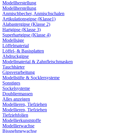
Modellherstellung
Modellherstellung
Anmischbecher, Anmischschalen
Artikulationsgipse (Klasse1)
Alabastergipse (Klasse 2)
Hartgipse (Klasse 3)
Superhartgipse (Klasse 4)
Modellsäge
Löffelmaterial
Löffel- & Basisplatten
Abdruckgipse
Modellmaterial & Zahnfleischmasken
Tauchhärter
Gipsverarbeitung
Modellstifte & Socklersysteme
Sonstiges
Sockelsysteme
Doubliermassen
Alles anzeigen
Modellieren, Tiefziehen
Modellieren, Tiefziehen
Tiefziehfolien
Modellierkunststoffe
Modellierwachse
Bissnehmewachse