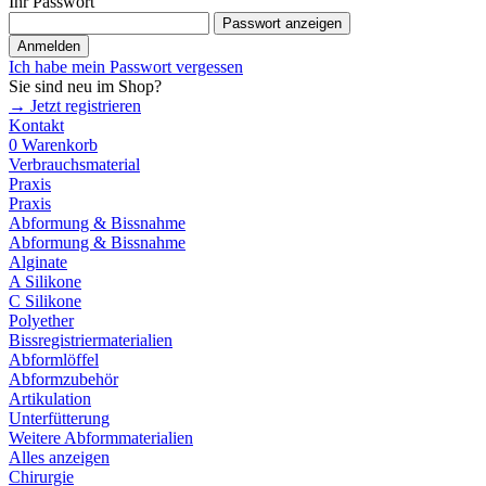
Ihr Passwort
Passwort anzeigen
Anmelden
Ich habe mein Passwort vergessen
Sie sind neu im Shop?
→ Jetzt registrieren
Kontakt
0
Warenkorb
Verbrauchsmaterial
Praxis
Praxis
Abformung & Bissnahme
Abformung & Bissnahme
Alginate
A Silikone
C Silikone
Polyether
Bissregistriermaterialien
Abformlöffel
Abformzubehör
Artikulation
Unterfütterung
Weitere Abformmaterialien
Alles anzeigen
Chirurgie