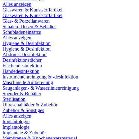
Alles anzeigen
Glaswaren & Kunststoffartikel
Glaswaren & Kunststoffartikel
Glas- & Porzellanwaren
Schalen, Dosen & Behälter
Schubladeneinsätze
Alles anzeigen
Hygiene & Desinfektion
Hygiene & Desinfektion
Abdruck-Desinfektion
Desinfektionstücher
Flächendesinfektion
Händedesinfektion
Instrumentenreinigung & -desinfektion
Maschinelle Aufbereitung
Sauganlagen- & Wasserlinienreinigung
Spender & Behälter
Sterilisation
Ultraschallbäder & Zubehör
Zubehör & Sonstiges
Alles anzeigen
Implantologie
Implantologie
Implantate & Zubehör
Membranen & Knochenersatzmaterial