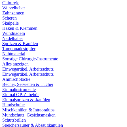
Chirurgie
Wurzelheber
Zahnzangen
Scheren
Skalpelle
Haken & Klemmen
Wundnadeln
Nadelhalter
Spritzen & Kanülen
Tamponadestopfer
Nahtmaterial
Sonstige Chirurgie-Instrumente
Alles anzeigen
Einwegartikel, Arbeitsschutz
Einwegartikel, Arbeitsschutz
Anmischblöcke
Becher, Servietten & Tücher
Einmalinstrumente
Einmal OP-Zubehör
Einmalspritzen & -kanülen
Handschuhe
Mischkanülen & Intraoraltips
Mundschutz, Gesichtsmasken
Schutzbrillen
Speichersauger & Absaugkanülen