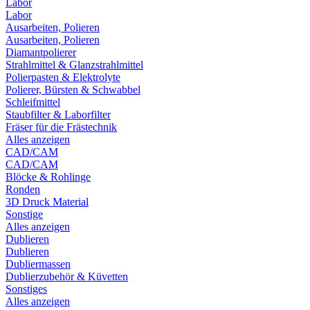
Labor
Labor
Ausarbeiten, Polieren
Ausarbeiten, Polieren
Diamantpolierer
Strahlmittel & Glanzstrahlmittel
Polierpasten & Elektrolyte
Polierer, Bürsten & Schwabbel
Schleifmittel
Staubfilter & Laborfilter
Fräser für die Frästechnik
Alles anzeigen
CAD/CAM
CAD/CAM
Blöcke & Rohlinge
Ronden
3D Druck Material
Sonstige
Alles anzeigen
Dublieren
Dublieren
Dubliermassen
Dublierzubehör & Küvetten
Sonstiges
Alles anzeigen