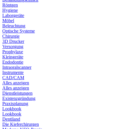
Röntgen
Hygiene
Laborgeräte
Möbel
Beleuchtung
Optische Systeme
Chirurgie
3D Drucker
Versorgung
Prophylaxe
Kleingeräte
Endodontie
Intraoralscanner
Instrumente
CAD/CAM
Alles anzeigen
Alles anzeigen
Dienstleistungen
Existenzgründung
Praxisplanung
Lookbook
Lookbook
Dentiland
Die Kieferchirurgen