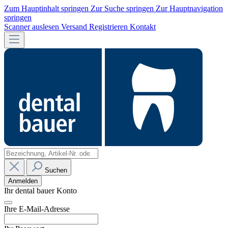
Zum Hauptinhalt springen
Zur Suche springen
Zur Hauptnavigation
springen
Scanner auslesen
Versand
Registrieren
Kontakt
Suchen
Anmelden
Ihr dental bauer Konto
Ihre E-Mail-Adresse