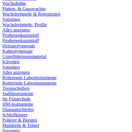
Wachsdrähte
Platten- & Gusswachse
Wachsfertigteile & Retentionen
Sonstiges
Wachsfertigteile, Profile
Alles anzeigen
Prothesenkunststoff
Prothesenkunststoff
Heisspolymersate
Kaltpolymersate
Unterfütterungsmaterial
Küvetten
Sonstiges
Alles anzeigen
Rotierende Laborinstrumente
Rotierende Laborinstrumente
Trennscheiben
Stahlinstrumente
für Frästechnik
HM-Instrumente
Diamantschleifer
Schleifkörper
Polierer & Bürsten
Mandrelle & Träger
Sonstiges