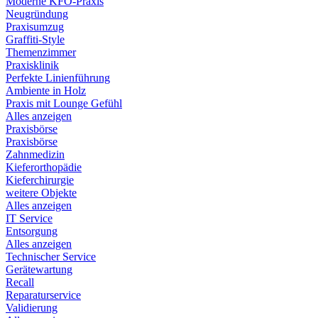
Moderne KFO-Praxis
Neugründung
Praxisumzug
Graffiti-Style
Themenzimmer
Praxisklinik
Perfekte Linienführung
Ambiente in Holz
Praxis mit Lounge Gefühl
Alles anzeigen
Praxisbörse
Praxisbörse
Zahnmedizin
Kieferorthopädie
Kieferchirurgie
weitere Objekte
Alles anzeigen
IT Service
Entsorgung
Alles anzeigen
Technischer Service
Gerätewartung
Recall
Reparaturservice
Validierung