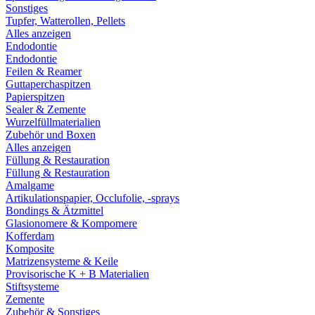
Sonstiges
Tupfer, Watterollen, Pellets
Alles anzeigen
Endodontie
Endodontie
Feilen & Reamer
Guttaperchaspitzen
Papierspitzen
Sealer & Zemente
Wurzelfüllmaterialien
Zubehör und Boxen
Alles anzeigen
Füllung & Restauration
Füllung & Restauration
Amalgame
Artikulationspapier, Occlufolie, -sprays
Bondings & Ätzmittel
Glasionomere & Kompomere
Kofferdam
Komposite
Matrizensysteme & Keile
Provisorische K + B Materialien
Stiftsysteme
Zemente
Zubehör & Sonstiges