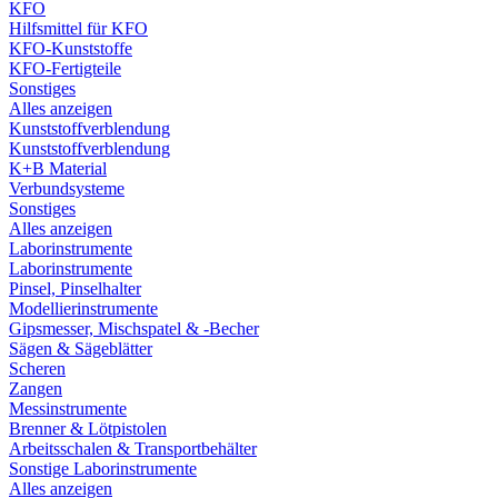
KFO
Hilfsmittel für KFO
KFO-Kunststoffe
KFO-Fertigteile
Sonstiges
Alles anzeigen
Kunststoffverblendung
Kunststoffverblendung
K+B Material
Verbundsysteme
Sonstiges
Alles anzeigen
Laborinstrumente
Laborinstrumente
Pinsel, Pinselhalter
Modellierinstrumente
Gipsmesser, Mischspatel & -Becher
Sägen & Sägeblätter
Scheren
Zangen
Messinstrumente
Brenner & Lötpistolen
Arbeitsschalen & Transportbehälter
Sonstige Laborinstrumente
Alles anzeigen