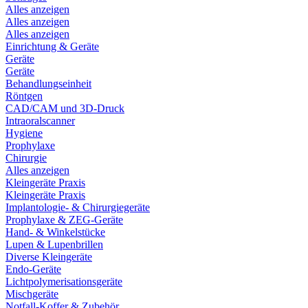
Alles anzeigen
Alles anzeigen
Alles anzeigen
Einrichtung & Geräte
Geräte
Geräte
Behandlungseinheit
Röntgen
CAD/CAM und 3D-Druck
Intraoralscanner
Hygiene
Prophylaxe
Chirurgie
Alles anzeigen
Kleingeräte Praxis
Kleingeräte Praxis
Implantologie- & Chirurgiegeräte
Prophylaxe & ZEG-Geräte
Hand- & Winkelstücke
Lupen & Lupenbrillen
Diverse Kleingeräte
Endo-Geräte
Lichtpolymerisationsgeräte
Mischgeräte
Notfall-Koffer & Zubehör