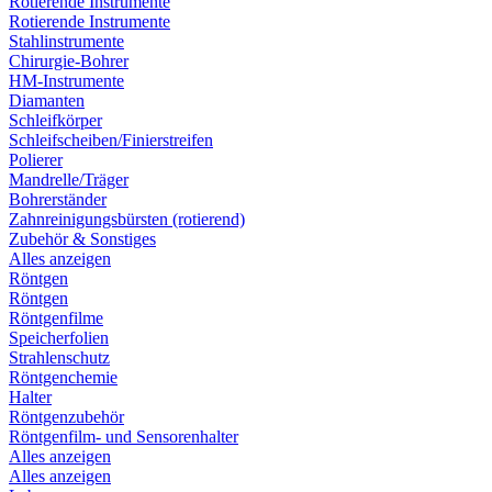
Rotierende Instrumente
Rotierende Instrumente
Stahlinstrumente
Chirurgie-Bohrer
HM-Instrumente
Diamanten
Schleifkörper
Schleifscheiben/Finierstreifen
Polierer
Mandrelle/Träger
Bohrerständer
Zahnreinigungsbürsten (rotierend)
Zubehör & Sonstiges
Alles anzeigen
Röntgen
Röntgen
Röntgenfilme
Speicherfolien
Strahlenschutz
Röntgenchemie
Halter
Röntgenzubehör
Röntgenfilm- und Sensorenhalter
Alles anzeigen
Alles anzeigen