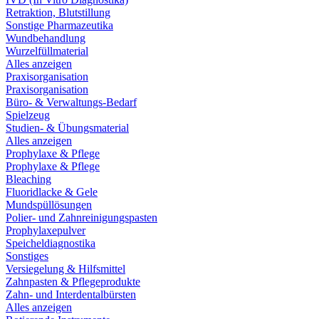
Retraktion, Blutstillung
Sonstige Pharmazeutika
Wundbehandlung
Wurzelfüllmaterial
Alles anzeigen
Praxisorganisation
Praxisorganisation
Büro- & Verwaltungs-Bedarf
Spielzeug
Studien- & Übungsmaterial
Alles anzeigen
Prophylaxe & Pflege
Prophylaxe & Pflege
Bleaching
Fluoridlacke & Gele
Mundspüllösungen
Polier- und Zahnreinigungspasten
Prophylaxepulver
Speicheldiagnostika
Sonstiges
Versiegelung & Hilfsmittel
Zahnpasten & Pflegeprodukte
Zahn- und Interdentalbürsten
Alles anzeigen