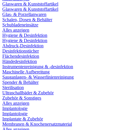
Glaswaren & Kunststoffartikel
Glaswaren & Kunststoffartikel
Glas- & Porzellanwaren
Schalen, Dosen & Behälter
Schubladeneinsätze
Alles anzeigen
Hygiene & Desinfektion
Hygiene & Desinfektion
Abdruck-Desinfektion
Desinfektionstücher
Flächendesinfektion
Händedesinfektion
Instrumentenreinigung & -desinfektion
Maschinelle Aufbereitung
Sauganlagen- & Wasserlinienreinigung
Spender & Behälter
Sterilisation
Ultraschallbäder & Zubehör
Zubehör & Sonstiges
Alles anzeigen
Implantologie
Implantologie
Implantate & Zubehör
Membranen & Knochenersatzmaterial
Alles anzeigen