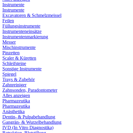
Instrumente
Instrumente
Excavatoren & Schmelzmeissel
Feilen
Füllungsinstrumente
Instrumenteneinsätze
Instrumentenmarkierung
Messer
Mischinstrumente
Pinzetten
Scaler & Küretten
Schleifsteine
Sonstige Instrumente
Spiegel
Trays & Zubehör
Zahnreiniger
Zahnsonden, Paradontometer
Alles anzeigen
Pharmazeutika
Pharmazeutika
Anästhetika
Dentin- & Pulpabehandlung
Gangrän- & Wurzelbehandlung
IVD (In Vitro Diagnostika)
Retraktion, Blutstillung