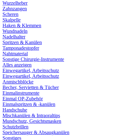
Wurzelheber
Zahnzangen
Scheren
Skalpelle
Haken & Klemmen
Wundnadeln
Nadelhalter
Spritzen & Kanülen
Tamponadestopfer
Nahtmaterial
Sonstige Chirurgie-Instrumente
Alles anzeigen
Einwegartikel, Arbeitsschutz
Einwegartikel, Arbeitsschutz
Anmischblöcke
Becher, Servietten & Tücher
Einmalinstrumente
Einmal OP-Zubehör
Einmalspritzen & -kanülen
Handschuhe
Mischkanülen & Intraoraltips
Mundschutz, Gesichtsmasken
Schutzbrillen
Speichersauger & Absaugkanülen
Sonstiges