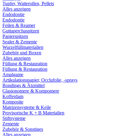
Tupfer, Watterollen, Pellets
Alles anzeigen
Endodontie
Endodontie
Feilen & Reamer
Guttaperchaspitzen
Papierspitzen
Sealer & Zemente
Wurzelfüllmaterialien
Zubehör und Boxen
Alles anzeigen
Füllung & Restauration
Füllung & Restauration
Amalgame
Artikulationspapier, Occlufolie, -sprays
Bondings & Ätzmittel
Glasionomere & Kompomere
Kofferdam
Komposite
Matrizensysteme & Keile
Provisorische K + B Materialien
Stiftsysteme
Zemente
Zubehör & Sonstiges
Alles anzeigen