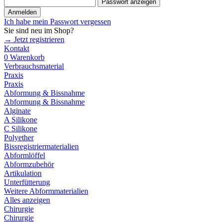
Passwort anzeigen
Anmelden
Ich habe mein Passwort vergessen
Sie sind neu im Shop?
→ Jetzt registrieren
Kontakt
0
Warenkorb
Verbrauchsmaterial
Praxis
Praxis
Abformung & Bissnahme
Abformung & Bissnahme
Alginate
A Silikone
C Silikone
Polyether
Bissregistriermaterialien
Abformlöffel
Abformzubehör
Artikulation
Unterfütterung
Weitere Abformmaterialien
Alles anzeigen
Chirurgie
Chirurgie