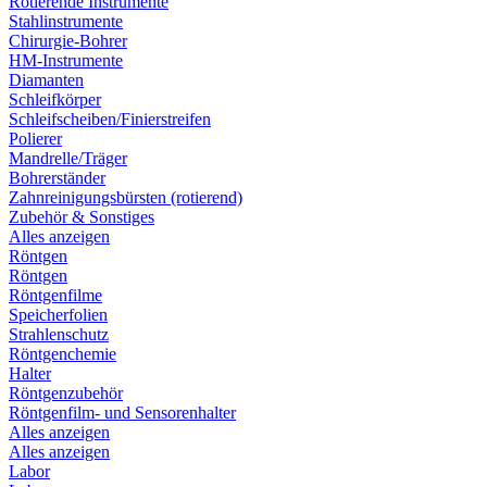
Rotierende Instrumente
Stahlinstrumente
Chirurgie-Bohrer
HM-Instrumente
Diamanten
Schleifkörper
Schleifscheiben/Finierstreifen
Polierer
Mandrelle/Träger
Bohrerständer
Zahnreinigungsbürsten (rotierend)
Zubehör & Sonstiges
Alles anzeigen
Röntgen
Röntgen
Röntgenfilme
Speicherfolien
Strahlenschutz
Röntgenchemie
Halter
Röntgenzubehör
Röntgenfilm- und Sensorenhalter
Alles anzeigen
Alles anzeigen
Labor