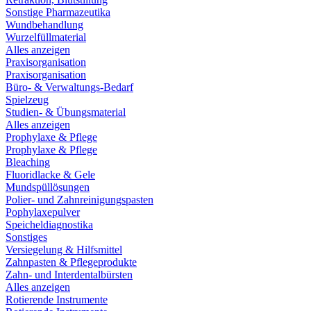
Sonstige Pharmazeutika
Wundbehandlung
Wurzelfüllmaterial
Alles anzeigen
Praxisorganisation
Praxisorganisation
Büro- & Verwaltungs-Bedarf
Spielzeug
Studien- & Übungsmaterial
Alles anzeigen
Prophylaxe & Pflege
Prophylaxe & Pflege
Bleaching
Fluoridlacke & Gele
Mundspüllösungen
Polier- und Zahnreinigungspasten
Pophylaxepulver
Speicheldiagnostika
Sonstiges
Versiegelung & Hilfsmittel
Zahnpasten & Pflegeprodukte
Zahn- und Interdentalbürsten
Alles anzeigen
Rotierende Instrumente