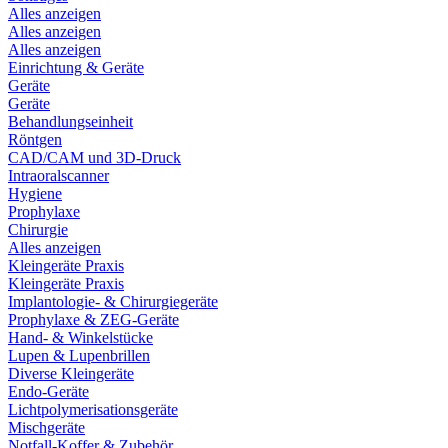
Alles anzeigen
Alles anzeigen
Alles anzeigen
Einrichtung & Geräte
Geräte
Geräte
Behandlungseinheit
Röntgen
CAD/CAM und 3D-Druck
Intraoralscanner
Hygiene
Prophylaxe
Chirurgie
Alles anzeigen
Kleingeräte Praxis
Kleingeräte Praxis
Implantologie- & Chirurgiegeräte
Prophylaxe & ZEG-Geräte
Hand- & Winkelstücke
Lupen & Lupenbrillen
Diverse Kleingeräte
Endo-Geräte
Lichtpolymerisationsgeräte
Mischgeräte
Notfall-Koffer & Zubehör