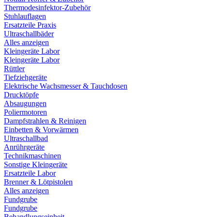
Thermodesinfektor-Zubehör
Stuhlauflagen
Ersatzteile Praxis
Ultraschallbäder
Alles anzeigen
Kleingeräte Labor
Kleingeräte Labor
Rüttler
Tiefziehgeräte
Elektrische Wachsmesser & Tauchdosen
Drucktöpfe
Absaugungen
Poliermotoren
Dampfstrahlen & Reinigen
Einbetten & Vorwärmen
Ultraschallbad
Anrührgeräte
Technikmaschinen
Sonstige Kleingeräte
Ersatzteile Labor
Brenner & Lötpistolen
Alles anzeigen
Fundgrube
Fundgrube
Behandlungseinheit