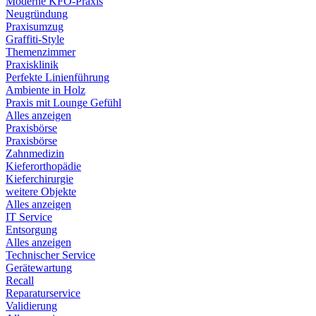
Moderne KFO-Praxis
Neugründung
Praxisumzug
Graffiti-Style
Themenzimmer
Praxisklinik
Perfekte Linienführung
Ambiente in Holz
Praxis mit Lounge Gefühl
Alles anzeigen
Praxisbörse
Praxisbörse
Zahnmedizin
Kieferorthopädie
Kieferchirurgie
weitere Objekte
Alles anzeigen
IT Service
Entsorgung
Alles anzeigen
Technischer Service
Gerätewartung
Recall
Reparaturservice
Validierung