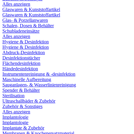
Alles anzeigen
Glaswaren & Kunststoffartikel
Glaswaren & Kunststoffartikel
Glas- & Porzellanwaren
Schalen, Dosen & Behälter
Schubladeneinsätze
Alles anzeigen
Hygiene & Desinfektion
Hygiene & Desinfektion
Abdruck-Desinfektion
Desinfektionstücher
Flächendesinfektion
Händedesinfektion
Instrumentenreinigung & -desinfektion
Maschinelle Aufbereitung
Sauganlagen- & Wasserlinienreinigung
Spender & Behälter
Sterilisation
Ultraschallbäder & Zubehör
Zubehör & Sonstiges
Alles anzeigen
Implantologie
Implantologie
Implantate & Zubehör
Membranen & Knochenersatzmaterial