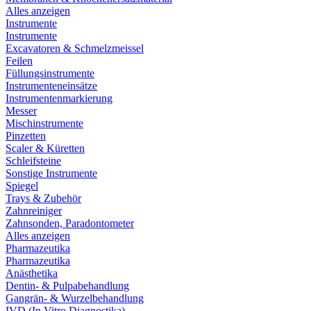
Alles anzeigen
Instrumente
Instrumente
Excavatoren & Schmelzmeissel
Feilen
Füllungsinstrumente
Instrumenteneinsätze
Instrumentenmarkierung
Messer
Mischinstrumente
Pinzetten
Scaler & Küretten
Schleifsteine
Sonstige Instrumente
Spiegel
Trays & Zubehör
Zahnreiniger
Zahnsonden, Paradontometer
Alles anzeigen
Pharmazeutika
Pharmazeutika
Anästhetika
Dentin- & Pulpabehandlung
Gangrän- & Wurzelbehandlung
IVD (In Vitro Diagnostika)