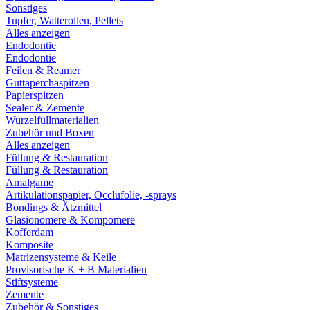
Sonstiges
Tupfer, Watterollen, Pellets
Alles anzeigen
Endodontie
Endodontie
Feilen & Reamer
Guttaperchaspitzen
Papierspitzen
Sealer & Zemente
Wurzelfüllmaterialien
Zubehör und Boxen
Alles anzeigen
Füllung & Restauration
Füllung & Restauration
Amalgame
Artikulationspapier, Occlufolie, -sprays
Bondings & Ätzmittel
Glasionomere & Kompomere
Kofferdam
Komposite
Matrizensysteme & Keile
Provisorische K + B Materialien
Stiftsysteme
Zemente
Zubehör & Sonstiges