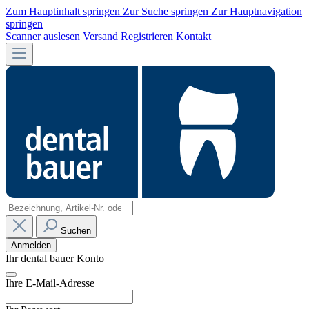
Zum Hauptinhalt springen
Zur Suche springen
Zur Hauptnavigation
springen
Scanner auslesen
Versand
Registrieren
Kontakt
Suchen
Anmelden
Ihr dental bauer Konto
Ihre E-Mail-Adresse