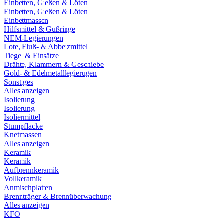
Einbetten, Gießen & Löten
Einbetten, Gießen & Löten
Einbettmassen
Hilfsmittel & Gußringe
NEM-Legierungen
Lote, Fluß- & Abbeizmittel
Tiegel & Einsätze
Drähte, Klammern & Geschiebe
Gold- & Edelmetalllegierugen
Sonstiges
Alles anzeigen
Isolierung
Isolierung
Isoliermittel
Stumpflacke
Knetmassen
Alles anzeigen
Keramik
Keramik
Aufbrennkeramik
Vollkeramik
Anmischplatten
Brennträger & Brennüberwachung
Alles anzeigen
KFO