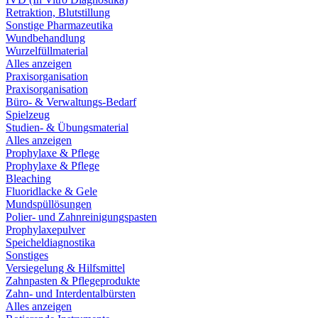
Retraktion, Blutstillung
Sonstige Pharmazeutika
Wundbehandlung
Wurzelfüllmaterial
Alles anzeigen
Praxisorganisation
Praxisorganisation
Büro- & Verwaltungs-Bedarf
Spielzeug
Studien- & Übungsmaterial
Alles anzeigen
Prophylaxe & Pflege
Prophylaxe & Pflege
Bleaching
Fluoridlacke & Gele
Mundspüllösungen
Polier- und Zahnreinigungspasten
Prophylaxepulver
Speicheldiagnostika
Sonstiges
Versiegelung & Hilfsmittel
Zahnpasten & Pflegeprodukte
Zahn- und Interdentalbürsten
Alles anzeigen