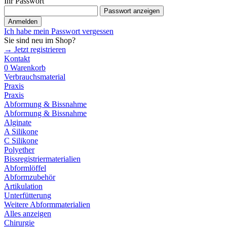
Ihr Passwort
Passwort anzeigen
Anmelden
Ich habe mein Passwort vergessen
Sie sind neu im Shop?
→ Jetzt registrieren
Kontakt
0
Warenkorb
Verbrauchsmaterial
Praxis
Praxis
Abformung & Bissnahme
Abformung & Bissnahme
Alginate
A Silikone
C Silikone
Polyether
Bissregistriermaterialien
Abformlöffel
Abformzubehör
Artikulation
Unterfütterung
Weitere Abformmaterialien
Alles anzeigen
Chirurgie