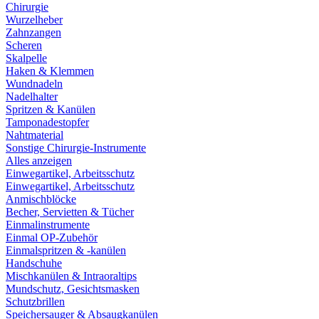
Chirurgie
Wurzelheber
Zahnzangen
Scheren
Skalpelle
Haken & Klemmen
Wundnadeln
Nadelhalter
Spritzen & Kanülen
Tamponadestopfer
Nahtmaterial
Sonstige Chirurgie-Instrumente
Alles anzeigen
Einwegartikel, Arbeitsschutz
Einwegartikel, Arbeitsschutz
Anmischblöcke
Becher, Servietten & Tücher
Einmalinstrumente
Einmal OP-Zubehör
Einmalspritzen & -kanülen
Handschuhe
Mischkanülen & Intraoraltips
Mundschutz, Gesichtsmasken
Schutzbrillen
Speichersauger & Absaugkanülen