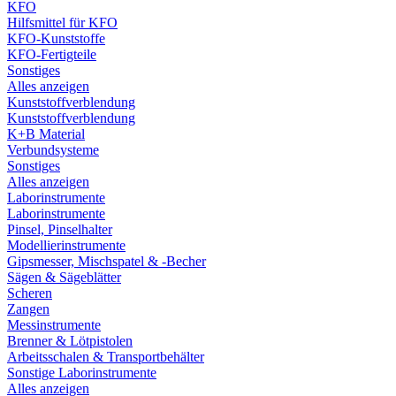
KFO
Hilfsmittel für KFO
KFO-Kunststoffe
KFO-Fertigteile
Sonstiges
Alles anzeigen
Kunststoffverblendung
Kunststoffverblendung
K+B Material
Verbundsysteme
Sonstiges
Alles anzeigen
Laborinstrumente
Laborinstrumente
Pinsel, Pinselhalter
Modellierinstrumente
Gipsmesser, Mischspatel & -Becher
Sägen & Sägeblätter
Scheren
Zangen
Messinstrumente
Brenner & Lötpistolen
Arbeitsschalen & Transportbehälter
Sonstige Laborinstrumente
Alles anzeigen