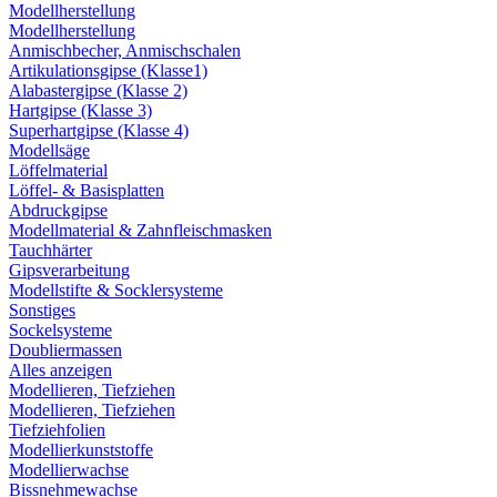
Modellherstellung
Modellherstellung
Anmischbecher, Anmischschalen
Artikulationsgipse (Klasse1)
Alabastergipse (Klasse 2)
Hartgipse (Klasse 3)
Superhartgipse (Klasse 4)
Modellsäge
Löffelmaterial
Löffel- & Basisplatten
Abdruckgipse
Modellmaterial & Zahnfleischmasken
Tauchhärter
Gipsverarbeitung
Modellstifte & Socklersysteme
Sonstiges
Sockelsysteme
Doubliermassen
Alles anzeigen
Modellieren, Tiefziehen
Modellieren, Tiefziehen
Tiefziehfolien
Modellierkunststoffe
Modellierwachse
Bissnehmewachse