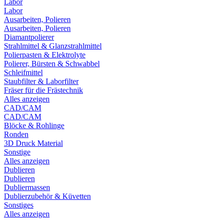
Labor
Labor
Ausarbeiten, Polieren
Ausarbeiten, Polieren
Diamantpolierer
Strahlmittel & Glanzstrahlmittel
Polierpasten & Elektrolyte
Polierer, Bürsten & Schwabbel
Schleifmittel
Staubfilter & Laborfilter
Fräser für die Frästechnik
Alles anzeigen
CAD/CAM
CAD/CAM
Blöcke & Rohlinge
Ronden
3D Druck Material
Sonstige
Alles anzeigen
Dublieren
Dublieren
Dubliermassen
Dublierzubehör & Küvetten
Sonstiges
Alles anzeigen