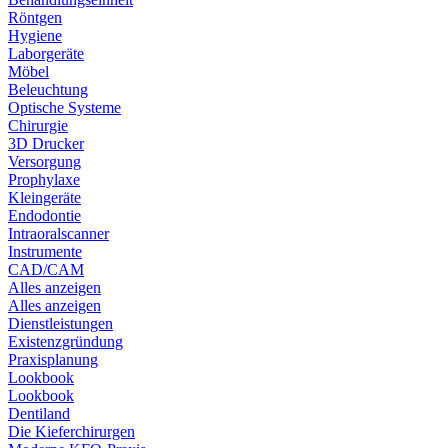
Röntgen
Hygiene
Laborgeräte
Möbel
Beleuchtung
Optische Systeme
Chirurgie
3D Drucker
Versorgung
Prophylaxe
Kleingeräte
Endodontie
Intraoralscanner
Instrumente
CAD/CAM
Alles anzeigen
Alles anzeigen
Dienstleistungen
Existenzgründung
Praxisplanung
Lookbook
Lookbook
Dentiland
Die Kieferchirurgen