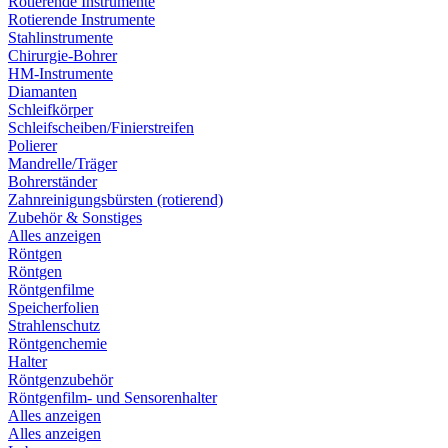
Rotierende Instrumente
Rotierende Instrumente
Stahlinstrumente
Chirurgie-Bohrer
HM-Instrumente
Diamanten
Schleifkörper
Schleifscheiben/Finierstreifen
Polierer
Mandrelle/Träger
Bohrerständer
Zahnreinigungsbürsten (rotierend)
Zubehör & Sonstiges
Alles anzeigen
Röntgen
Röntgen
Röntgenfilme
Speicherfolien
Strahlenschutz
Röntgenchemie
Halter
Röntgenzubehör
Röntgenfilm- und Sensorenhalter
Alles anzeigen
Alles anzeigen