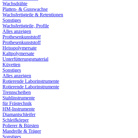
Wachsdrähte
Platten- & Gusswachse
Wachsfertigteile & Retentionen
Sonstiges
Wachsfertigteile, Profile
Alles anzeigen
Prothesenkunststoff
Prothesenkunststoff
Heisspolymersate
Kaltpolymersate
Unterfütterungsmaterial
Küvetten
Sonstiges
Alles anzeigen
Rotierende Laborinstrumente
Rotierende Laborinstrumente
Trennscheiben
Stahlinstrumente
für Frästechnik
HM-Instrumente
Diamantschleifer
Schleifkörper
Polierer & Bürsten
Mandrelle & Träger
Sonstiges