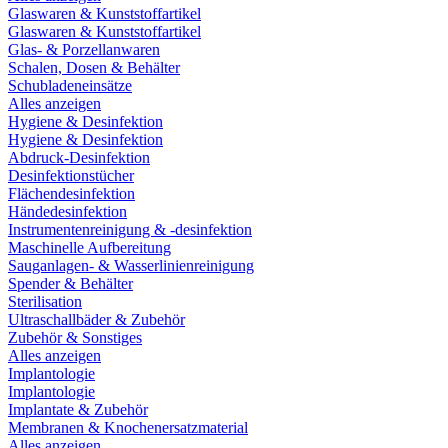
Glaswaren & Kunststoffartikel
Glaswaren & Kunststoffartikel
Glas- & Porzellanwaren
Schalen, Dosen & Behälter
Schubladeneinsätze
Alles anzeigen
Hygiene & Desinfektion
Hygiene & Desinfektion
Abdruck-Desinfektion
Desinfektionstücher
Flächendesinfektion
Händedesinfektion
Instrumentenreinigung & -desinfektion
Maschinelle Aufbereitung
Sauganlagen- & Wasserlinienreinigung
Spender & Behälter
Sterilisation
Ultraschallbäder & Zubehör
Zubehör & Sonstiges
Alles anzeigen
Implantologie
Implantologie
Implantate & Zubehör
Membranen & Knochenersatzmaterial
Alles anzeigen