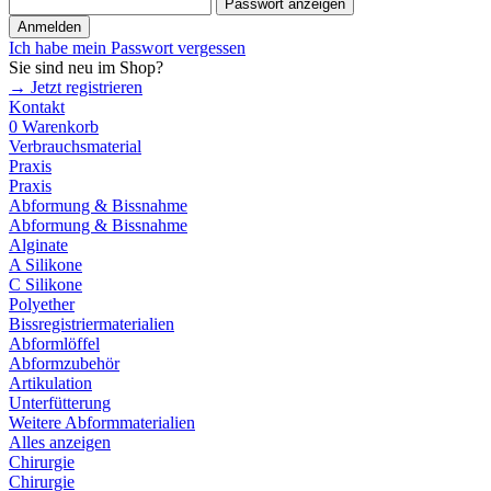
Passwort anzeigen
Anmelden
Ich habe mein Passwort vergessen
Sie sind neu im Shop?
→ Jetzt registrieren
Kontakt
0
Warenkorb
Verbrauchsmaterial
Praxis
Praxis
Abformung & Bissnahme
Abformung & Bissnahme
Alginate
A Silikone
C Silikone
Polyether
Bissregistriermaterialien
Abformlöffel
Abformzubehör
Artikulation
Unterfütterung
Weitere Abformmaterialien
Alles anzeigen
Chirurgie
Chirurgie