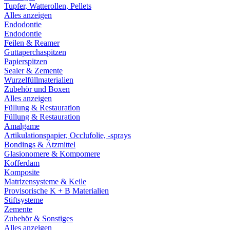
Tupfer, Watterollen, Pellets
Alles anzeigen
Endodontie
Endodontie
Feilen & Reamer
Guttaperchaspitzen
Papierspitzen
Sealer & Zemente
Wurzelfüllmaterialien
Zubehör und Boxen
Alles anzeigen
Füllung & Restauration
Füllung & Restauration
Amalgame
Artikulationspapier, Occlufolie, -sprays
Bondings & Ätzmittel
Glasionomere & Kompomere
Kofferdam
Komposite
Matrizensysteme & Keile
Provisorische K + B Materialien
Stiftsysteme
Zemente
Zubehör & Sonstiges
Alles anzeigen