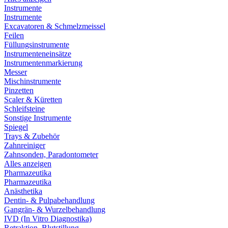
Instrumente
Instrumente
Excavatoren & Schmelzmeissel
Feilen
Füllungsinstrumente
Instrumenteneinsätze
Instrumentenmarkierung
Messer
Mischinstrumente
Pinzetten
Scaler & Küretten
Schleifsteine
Sonstige Instrumente
Spiegel
Trays & Zubehör
Zahnreiniger
Zahnsonden, Paradontometer
Alles anzeigen
Pharmazeutika
Pharmazeutika
Anästhetika
Dentin- & Pulpabehandlung
Gangrän- & Wurzelbehandlung
IVD (In Vitro Diagnostika)
Retraktion, Blutstillung