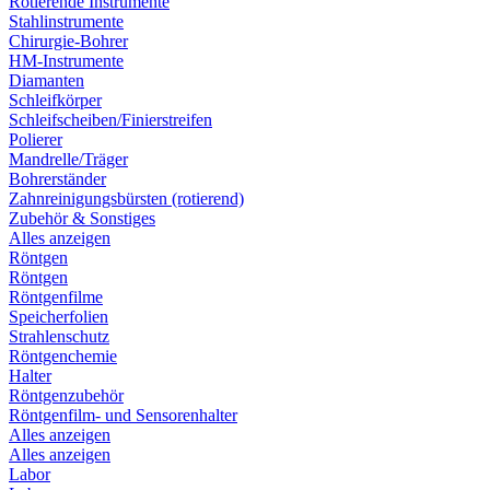
Rotierende Instrumente
Stahlinstrumente
Chirurgie-Bohrer
HM-Instrumente
Diamanten
Schleifkörper
Schleifscheiben/Finierstreifen
Polierer
Mandrelle/Träger
Bohrerständer
Zahnreinigungsbürsten (rotierend)
Zubehör & Sonstiges
Alles anzeigen
Röntgen
Röntgen
Röntgenfilme
Speicherfolien
Strahlenschutz
Röntgenchemie
Halter
Röntgenzubehör
Röntgenfilm- und Sensorenhalter
Alles anzeigen
Alles anzeigen
Labor