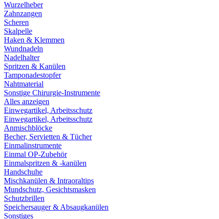
Wurzelheber
Zahnzangen
Scheren
Skalpelle
Haken & Klemmen
Wundnadeln
Nadelhalter
Spritzen & Kanülen
Tamponadestopfer
Nahtmaterial
Sonstige Chirurgie-Instrumente
Alles anzeigen
Einwegartikel, Arbeitsschutz
Einwegartikel, Arbeitsschutz
Anmischblöcke
Becher, Servietten & Tücher
Einmalinstrumente
Einmal OP-Zubehör
Einmalspritzen & -kanülen
Handschuhe
Mischkanülen & Intraoraltips
Mundschutz, Gesichtsmasken
Schutzbrillen
Speichersauger & Absaugkanülen
Sonstiges