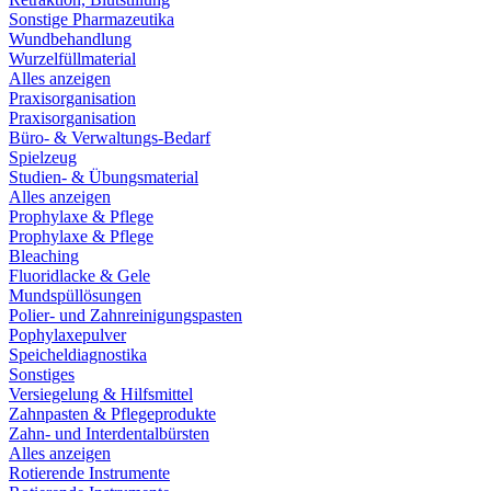
Sonstige Pharmazeutika
Wundbehandlung
Wurzelfüllmaterial
Alles anzeigen
Praxisorganisation
Praxisorganisation
Büro- & Verwaltungs-Bedarf
Spielzeug
Studien- & Übungsmaterial
Alles anzeigen
Prophylaxe & Pflege
Prophylaxe & Pflege
Bleaching
Fluoridlacke & Gele
Mundspüllösungen
Polier- und Zahnreinigungspasten
Pophylaxepulver
Speicheldiagnostika
Sonstiges
Versiegelung & Hilfsmittel
Zahnpasten & Pflegeprodukte
Zahn- und Interdentalbürsten
Alles anzeigen
Rotierende Instrumente